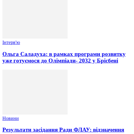
Інтерв'ю
Ольга Саладуха: в рамках програми розвитку
уже готуємося до Олімпіади- 2032 у Брісбені
Новини
Результати засідання Ради ФЛАУ: відзначення