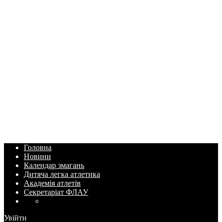
Головна
Новини
Календар змагань
Дитяча легка атлетика
Академія атлетів
Секретаріат ФЛАУ
Увійти