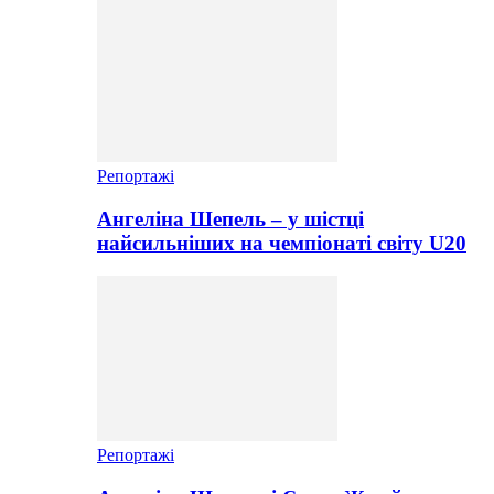
Репортажі
Ангеліна Шепель – у шістці
найсильніших на чемпіонаті світу U20
Репортажі