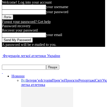
Welcome! Log into your account
your username
your password
Forgot your password? Get help
Password recovery
Recover your password
your email
A password will be e-mailed to you.
Федерація легкої атлетики України
Новини
Всі
Інтерв’ю
Історія
Прев’ю
Проєкти
Репортажі
Світ
Ук
легка атлетика