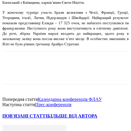
Блонський з Київщини, харкiв’янин Євген Нiкiтiн.
У жiночому турнiрi участь брали колективи з Чехiї, Францiї, Грецiї,
Угорщини, iталiї, Литви, Нiдерландiв i Швейцарiї. Найкращий результат
показали представницi Еллади – 17 325 очок, не набагато поступилися їм
француженки. Наступного року вони виступатимуть в елiтному дивiзiонi.
До речi, збiрна України наразi входить до найкращих, цього року в
загальному залiку вона посiла високе п’яте мiсце. В особистих змаганнях в
Ялтi не було рiвних гречанцi Арайро Стратакi.
Попередня стаття
Календарна конференцiя ФЛАУ
Наступна стаття
Прес-конференцiя
ПОВ'ЯЗАНІ СТАТТІ
БІЛЬШЕ ВІД АВТОРА