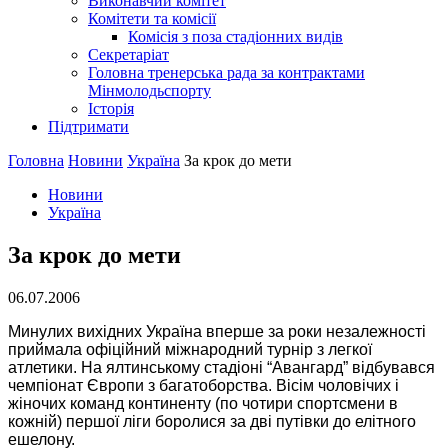
Виконавчий комітет
Комітети та комісії
Комісія з поза стадіонних видів
Секретаріат
Головна тренерська рада за контрактами
Мінмолодьспорту
Історія
Підтримати
Головна
Новини
Україна
За крок до мети
Новини
Україна
За крок до мети
06.07.2006
Минулих вихiдних Україна вперше за роки незалежностi
приймала офiцiйний мiжнародний турнiр з легкої
атлетики. На ялтинському стадiонi “Авангард” вiдбувався
чемпiонат Європи з багатоборства. Вiсiм чоловiчих i
жiночих команд континенту (по чотири спортсмени в
кожнiй) першої лiги боролися за двi путiвки до елiтного
ешелону.