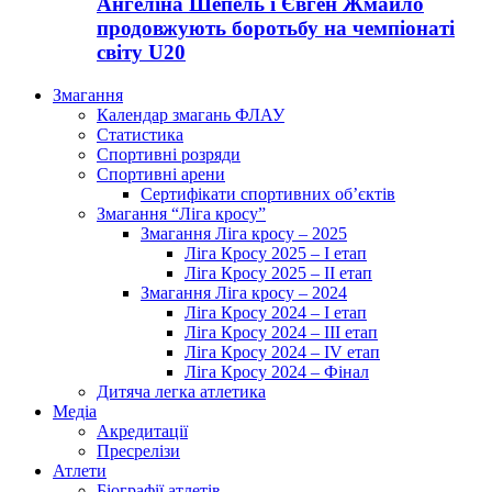
Ангеліна Шепель і Євген Жмайло
продовжують боротьбу на чемпіонаті
світу U20
Змагання
Календар змагань ФЛАУ
Статистика
Спортивні розряди
Спортивні арени
Сертифікати спортивних об’єктів
Змагання “Ліга кросу”
Змагання Ліга кросу – 2025
Ліга Кросу 2025 – I етап
Ліга Кросу 2025 – II етап
Змагання Ліга кросу – 2024
Ліга Кросу 2024 – I етап
Ліга Кросу 2024 – III етап
Ліга Кросу 2024 – IV етап
Ліга Кросу 2024 – Фінал
Дитяча легка атлетика
Медіа
Акредитації
Пресрелізи
Атлети
Біографії атлетів