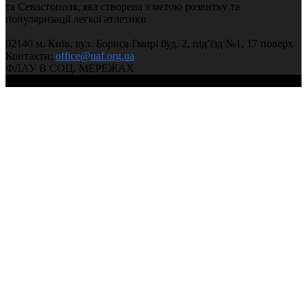
та Севастополя, яка створена з метою розвитку та
популяризації легкої атлетики
02140 м. Київ, вул. Бориса Гмирі буд. 2, під’їзд №1, 17 поверх
Контакти:
office@uaf.org.ua
ФЛАУ В СОЦ. МЕРЕЖАХ
© 2004-2026, Федерація легкої атлетики України