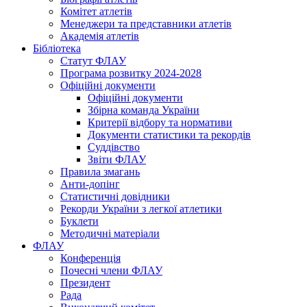
Комітет атлетів
Менеджери та представники атлетів
Академія атлетів
Бібліотека
Статут ФЛАУ
Програма розвитку 2024-2028
Офіційні документи
Офіційні документи
Збірна команда України
Критерії відбору та нормативи
Документи статистики та рекордів
Суддівство
Звіти ФЛАУ
Правила змагань
Анти-допінг
Статистичні довідники
Рекорди України з легкої атлетики
Буклети
Методичні матеріали
ФЛАУ
Конференція
Почесні члени ФЛАУ
Президент
Рада