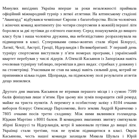
Минулих вихiдних Україна вперше за роки незалежностi приймала
офiцiйний мiжнародний турнiр з легкої атлетики. На ялтинському стадiонi
“Авангард” вiдбувався чемпiонат Європи з багатоборства. Вiсiм чоловiчих
i жiночих команд континенту (по чотири спортсмени в кожнiй) першої лiги
боролися за двi путiвки до елiтного ешелону. Серед пошукувачiв до вищого
класу була i наша чоловiча дружина, яка небезпiдставно розраховувала на
пiдвищення в класi. Суперниками синьо-жовтих стали збiрнi Бiлорусi,
Латвiї, Чехiї, Австрiї, Грецiї, Нiдерландiв i Великобританiї. У перший день
турнiру спортсмени виступили у п’яти номерах програми, i український
квартет перебував у числi лiдерiв. А Олексiй Касьянов iз Запорiжжя навiть
очолював турнiрну таблицю, перемiгши в двох видах: стрибках у довжину i
на стометрiвцi. Учасникам не став на завадi навiть сильний дощ, котрий не
припинявся кiлька годин. Щоправда, на пiдмоклому полi результати атлетiв
дещо знизилися.
Другого дня змагань Касьянов не втримав першого мiсця i з сумою 7599
балiв фiнiшував лише п’ятим. При цьому вiн зумiв покращити свiй рекорд
майже на триста пунктiв. А перемогу в особистому залiку з 8104 очками
виборов бiлорус Олександр Пархоменко, його земляк Андрiй Кравченко з
7805 очками посiв третю сходинку. Мiж ними вклинився голландець
Юджин Мартiно з 8001 балом. В командних змаганнях звитягу святкували
збiрнi Бiлорусi та Нiдерландiв, котрi й завоювали путiвки до вищої лiги.
Українцi стали третiми, тож не зумiли пiдвищитися в класi. Окрiм
Касьянова, честь нашої команди захищали Микола Шульга i Юрiй