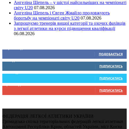
Ангеліна Шепель – у шістці найсильніших на чемпіонаті
світу U20
07.08.2026
Ангеліна Шепель і Євген Жмайло продовжують
боротьбу на чемпіонаті світу U20
07.08.2026
Запрошуємо тренерів вищої категорії та охочих фахівців
з легкої атлетики на курси підвищення кваліфікації
06.08.2026
Ми у соціальних мережах
15,104
Підписників
ПОДОБАЄТЬСЯ
0
Підписників
ПІДПИСАТИСЬ
234
Підписників
ПІДПИСАТИСЬ
9,370
Підписників
ПІДПИСАТИСЬ
ФЕДЕРАЦІЯ ЛЕГКОЇ АТЛЕТИКИ УКРАЇНИ
Громадська спілка територіальних федерацій легкої атлетики
Автономної Республіки Крим, областей України, міст Києва