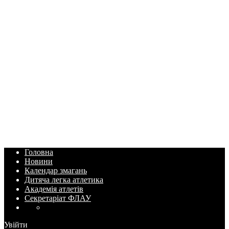
Головна
Новини
Календар змагань
Дитяча легка атлетика
Академія атлетів
Секретаріат ФЛАУ
Увійти