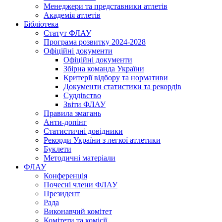
Менеджери та представники атлетів
Академія атлетів
Бібліотека
Статут ФЛАУ
Програма розвитку 2024-2028
Офіційні документи
Офіційні документи
Збірна команда України
Критерії відбору та нормативи
Документи статистики та рекордів
Суддівство
Звіти ФЛАУ
Правила змагань
Анти-допінг
Статистичні довідники
Рекорди України з легкої атлетики
Буклети
Методичні матеріали
ФЛАУ
Конференція
Почесні члени ФЛАУ
Президент
Рада
Виконавчий комітет
Комітети та комісії