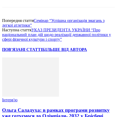
Попередня стаття
Cемiнар “Успiшна органiзацiя змагань з
легкої атлетики”
Наступна стаття
УКАЗ ПРЕЗИДЕНТА УКРАЇНИ “Про
нацiональний план дiй щодо реалiзацiї державної полiтики у
сферi фiзичної культури i спорту”
ПОВ'ЯЗАНІ СТАТТІ
БІЛЬШЕ ВІД АВТОРА
Інтерв'ю
Ольга Саладуха: в рамках програми розвитку
уже готуємося до Олімпіади- 2032 у Брісбені