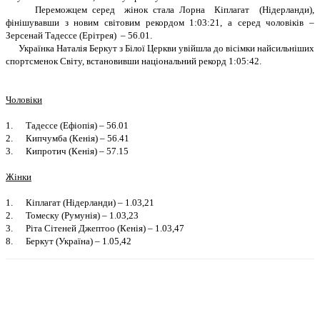
Переможцем серед жiнок стала Лорна Кiплагат (Нiдерланди),
фiнiшувавши з новим свiтовим рекордом 1:03:21, а серед чоловiкiв –
Зерсенай Тадессе (Ерiтрея) – 56.01.
Українка Наталiя Беркут з Бiлої Церкви увiйшла до вiсiмки найсильнiших
спортсменок Свiту, встановивши нацiональний рекорд 1:05:42.
Чоловiки
1. Тадессе (Ефiопiя) – 56.01
2. Кипчумба (Кенiя) – 56.41
3. Кипротич (Кенiя) – 57.15
Жiнки
1. Кiплагат (Нiдерланди) – 1.03,21
2. Томеску (Румунiя) – 1.03,23
3. Рiта Сiтеней Джептоо (Кенiя) – 1.03,47
8. Беркут (Україна) – 1.05,42