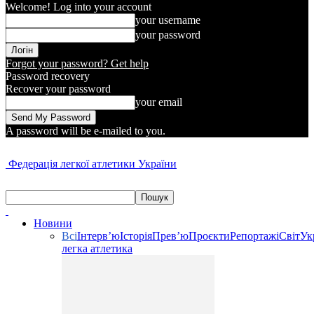
Welcome! Log into your account
your username
your password
Forgot your password? Get help
Password recovery
Recover your password
your email
A password will be e-mailed to you.
Федерація легкої атлетики України
Новини
Всі
Інтерв’ю
Історія
Прев’ю
Проєкти
Репортажі
Світ
Ук
легка атлетика