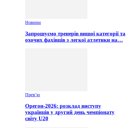
Новини
Запрошуємо тренерів вищої категорії та
охочих фахівців з легкої атлетики на…
Прев’ю
Орегон-2026: розклад виступу
українців у другий день чемпіонату
світу U20