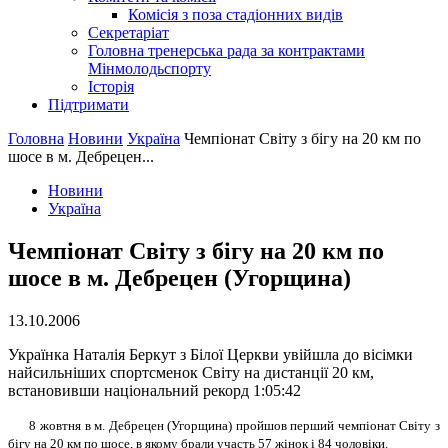
Комісія з поза стадіонних видів
Секретаріат
Головна тренерська рада за контрактами
Мінмолодьспорту
Історія
Підтримати
Головна
Новини
Україна
Чемпiонат Свiту з бiгу на 20 км по
шосе в м. Дебрецен...
Новини
Україна
Чемпiонат Свiту з бiгу на 20 км по
шосе в м. Дебрецен (Угорщина)
13.10.2006
Українка Наталiя Беркут з Бiлої Церкви увiйшла до вiсiмки
найсильнiших спортсменок Свiту на дистанцiї 20 км,
встановивши нацiональний рекорд 1:05:42
8 жовтня в м. Дебрецен (Угорщина) пройшов перший чемпiонат Свiту з
бiгу на 20 км по шосе, в якому брали участь 57 жiнок i 84 чоловiки.