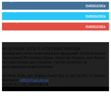
0
Підписників
ПІДПИСАТИСЬ
234
Підписників
ПІДПИСАТИСЬ
9,370
Підписників
ПІДПИСАТИСЬ
ФЕДЕРАЦІЯ ЛЕГКОЇ АТЛЕТИКИ УКРАЇНИ
Громадська спілка територіальних федерацій легкої атлетики
Автономної Республіки Крим, областей України, міст Києва
та Севастополя, яка створена з метою розвитку та
популяризації легкої атлетики
02140 м. Київ, вул. Бориса Гмирі буд. 2, під’їзд №1, 17 поверх
Контакти:
office@uaf.org.ua
ФЛАУ В СОЦ. МЕРЕЖАХ
© 2004-2026, Федерація легкої атлетики України