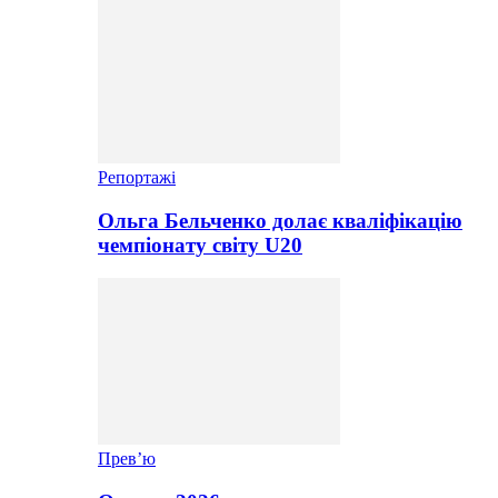
Репортажі
Ольга Бельченко долає кваліфікацію
чемпіонату світу U20
Прев’ю