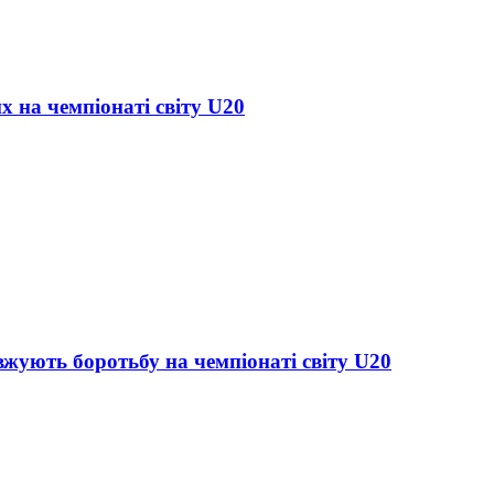
х на чемпіонаті світу U20
жують боротьбу на чемпіонаті світу U20