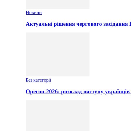
Новини
Актуальні рішення чергового засідання
Без категорії
Орегон-2026: розклад виступу українців 