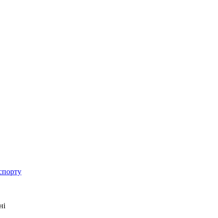
спорту
ні