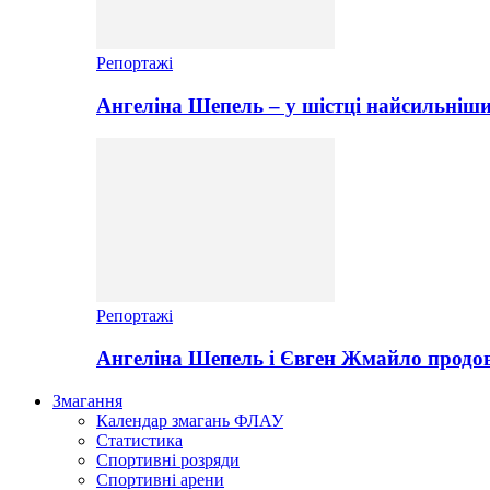
Репортажі
Ангеліна Шепель – у шістці найсильніши
Репортажі
Ангеліна Шепель і Євген Жмайло продов
Змагання
Календар змагань ФЛАУ
Статистика
Спортивні розряди
Спортивні арени