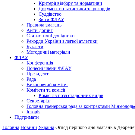
Критерії відбору та нормативи
Документи статистики та рекордів
Суддівство
Звіти ФЛАУ
Правила змагань
Анти-допінг
Статистичні довідники
Рекорди України з легкої атлетики
Буклети
Методичні матеріали
ФЛАУ
Конференція
Почесні члени ФЛАУ
Президент
Рада
Виконавчий комітет
Комітети та комісії
Комісія з поза стадіонних видів
Секретаріат
Головна тренерська рада за контрактами Мінмолодь
Історія
Підтримати
Головна
Новини
Україна
Огляд першого дня змагань в Дебреце