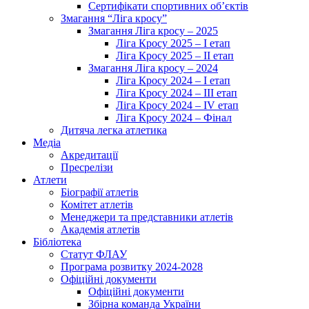
Сертифікати спортивних об’єктів
Змагання “Ліга кросу”
Змагання Ліга кросу – 2025
Ліга Кросу 2025 – I етап
Ліга Кросу 2025 – II етап
Змагання Ліга кросу – 2024
Ліга Кросу 2024 – I етап
Ліга Кросу 2024 – III етап
Ліга Кросу 2024 – IV етап
Ліга Кросу 2024 – Фінал
Дитяча легка атлетика
Медіа
Акредитації
Пресрелізи
Атлети
Біографії атлетів
Комітет атлетів
Менеджери та представники атлетів
Академія атлетів
Бібліотека
Статут ФЛАУ
Програма розвитку 2024-2028
Офіційні документи
Офіційні документи
Збірна команда України