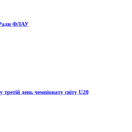
 Ради ФЛАУ
у третій день чемпіонату світу U20