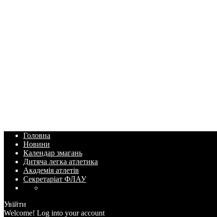
Головна
Новини
Календар змагань
Дитяча легка атлетика
Академія атлетів
Секретаріат ФЛАУ
Увійти
Welcome! Log into your account