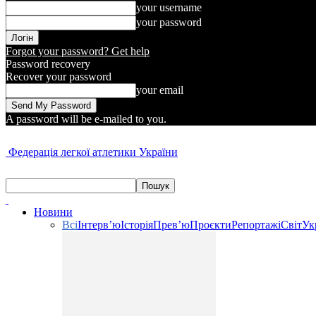
your username
your password
Forgot your password? Get help
Password recovery
Recover your password
your email
A password will be e-mailed to you.
Федерація легкої атлетики України
Новини
Всі
Інтерв’ю
Історія
Прев’ю
Проєкти
Репортажі
Світ
Ук