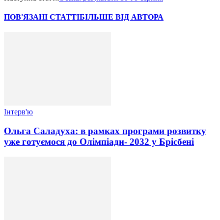
ПОВ'ЯЗАНІ СТАТТІ
БІЛЬШЕ ВІД АВТОРА
Інтерв'ю
Ольга Саладуха: в рамках програми розвитку
уже готуємося до Олімпіади- 2032 у Брісбені