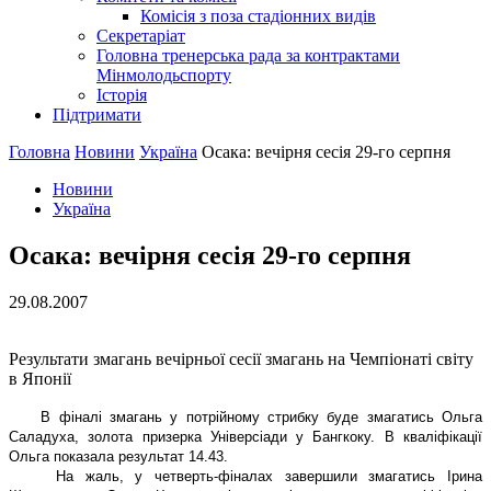
Комісія з поза стадіонних видів
Секретаріат
Головна тренерська рада за контрактами
Мінмолодьспорту
Історія
Підтримати
Головна
Новини
Україна
Осака: вечірня сесія 29-го серпня
Новини
Україна
Осака: вечірня сесія 29-го серпня
29.08.2007
Результати змагань вечірньої сесії змагань на Чемпіонаті світу
в Японії
В фіналі змагань у потрійному стрибку буде змагатись Ольга
Саладуха, золота призерка Універсіади у Бангкоку. В кваліфікації
Ольга показала результат 14.43.
На жаль, у четверть-фіналах завершили змагатись Ірина