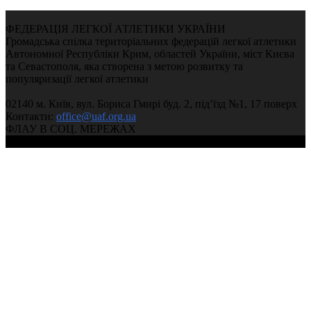
ФЕДЕРАЦІЯ ЛЕГКОЇ АТЛЕТИКИ УКРАЇНИ
Громадська спілка територіальних федерацій легкої атлетики
Автономної Республіки Крим, областей України, міст Києва
та Севастополя, яка створена з метою розвитку та
популяризації легкої атлетики
02140 м. Київ, вул. Бориса Гмирі буд. 2, під’їзд №1, 17 поверх
Контакти:
office@uaf.org.ua
ФЛАУ В СОЦ. МЕРЕЖАХ
© 2004-2026, Федерація легкої атлетики України