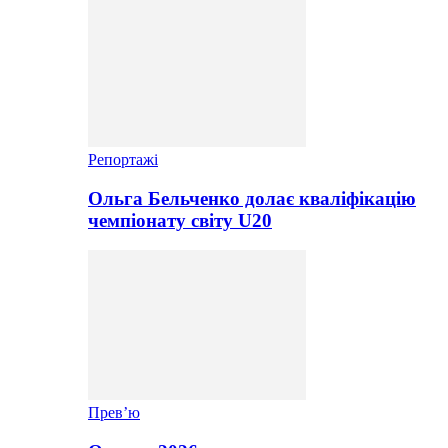
Репортажі
Ольга Бельченко долає кваліфікацію
чемпіонату світу U20
Прев’ю