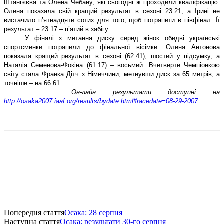
Штангєєва та Олена Чебану, які сьогодні ж проходили кваліфікацію.
Олена показала свій кращий результат в сезоні 23.21, а Ірині не
вистачило п’ятнадцяти сотих для того, щоб потрапити в півфінал. Її
результат – 23.17 – п’ятий в забігу.
У фіналі з метання диску серед жінок обидві українські
спортсменки потрапили до фінальної вісімки. Олена Антонова
показала кращий результат в сезоні (62.41), шостий у підсумку, а
Наталія Семенова-Фокіна (61.17) – восьмий. Вчетверте Чемпіонкою
світу стала Франка Дітч з Німеччини, метнувши диск за 65 метрів, а
точніше – на 66.61.
Он-лайн результати доступні на
http://osaka2007.iaaf.org/results/bydate.html#racedate=08-29-2007
Попередня стаття
Осака: 28 серпня
Наступна стаття
Осака: результати 30-го серпня