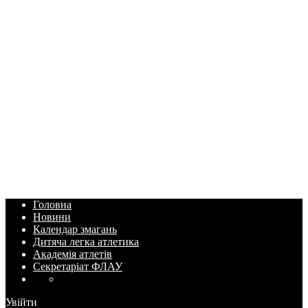
Головна
Новини
Календар змагань
Дитяча легка атлетика
Академія атлетів
Секретаріат ФЛАУ
Увійти