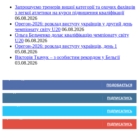
Запрошуємо тренерів вищої категорії та охочих фахівців
з легкої атлетики на курси підвищення кваліфікації
06.08.2026
Орегон-2026: розклад виступу українців у другий день
чемпіонату світу U20
06.08.2026
Ольга Бельченко долає кваліфікацію чемпіонату світу
U20
06.08.2026
Орегон-2026: розклад виступу українців, день 1
05.08.2026
Вікторія Ткачук – з особистим рекордом у Бельгії
03.08.2026
Ми у соціальних мережах
15,104
Підписників
ПОДОБАЄТЬСЯ
0
Підписників
ПІДПИСАТИСЬ
234
Підписників
ПІДПИСАТИСЬ
9,370
Підписників
ПІДПИСАТИСЬ