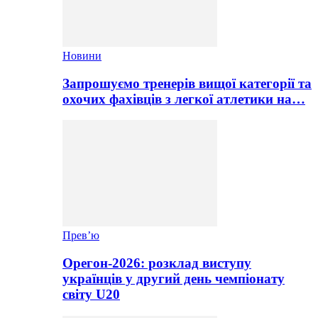
Новини
Запрошуємо тренерів вищої категорії та
охочих фахівців з легкої атлетики на…
Прев’ю
Орегон-2026: розклад виступу
українців у другий день чемпіонату
світу U20