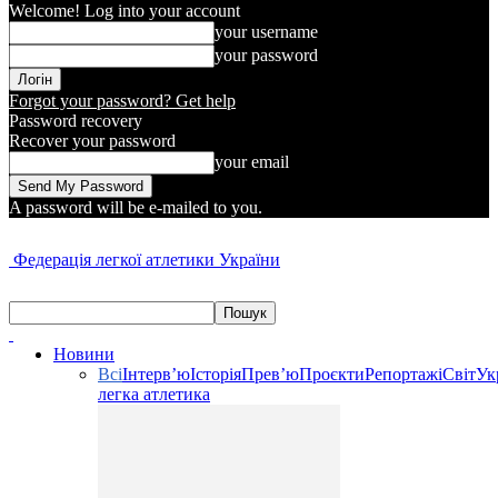
Welcome! Log into your account
your username
your password
Forgot your password? Get help
Password recovery
Recover your password
your email
A password will be e-mailed to you.
Федерація легкої атлетики України
Новини
Всі
Інтерв’ю
Історія
Прев’ю
Проєкти
Репортажі
Світ
Ук
легка атлетика