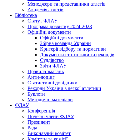
Менеджери та представники атлетів
Академія атлетів
Бібліотека
Статут ФЛАУ
Програма розвитку 2024-2028
Офіційні документи
Офіційні документи
Збірна команда України
Критерії відбору та нормативи
Документи статистики та рекордів
Суддівство
Звіти ФЛАУ
Правила змагань
Анти-допінг
Статистичні довідники
Рекорди України з легкої атлетики
Буклети
Методичні матеріали
ФЛАУ
Конференція
Почесні члени ФЛАУ
Президент
Рада
Виконавчий комітет
Комітети та комісії