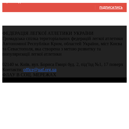
9,370
Підписників
ПІДПИСАТИСЬ
ФЕДЕРАЦІЯ ЛЕГКОЇ АТЛЕТИКИ УКРАЇНИ
Громадська спілка територіальних федерацій легкої атлетики
Автономної Республіки Крим, областей України, міст Києва
та Севастополя, яка створена з метою розвитку та
популяризації легкої атлетики
02140 м. Київ, вул. Бориса Гмирі буд. 2, під’їзд №1, 17 поверх
Контакти:
office@uaf.org.ua
ФЛАУ В СОЦ. МЕРЕЖАХ
© 2004-2026, Федерація легкої атлетики України