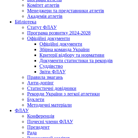
Комітет атлетів
Менеджери та представники атлетів
Академія атлетів
Бібліотека
Статут ФЛАУ
Програма розвитку 2024-2028
Офіційні документи
Офіційні документи
Збірна команда України
Критерії відбору та нормативи
Документи статистики та рекордів
Суддівство
Звіти ФЛАУ
Правила змагань
Анти-допінг
Статистичні довідники
Рекорди України з легкої атлетики
Буклети
Методичні матеріали
ФЛАУ
Конференція
Почесні члени ФЛАУ
Президент
Рада