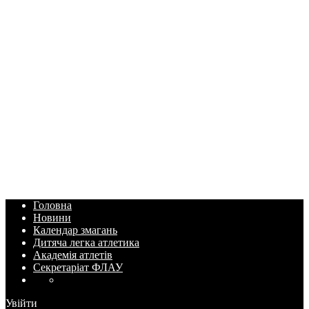
Головна
Новини
Календар змагань
Дитяча легка атлетика
Академія атлетів
Секретаріат ФЛАУ
Увійти