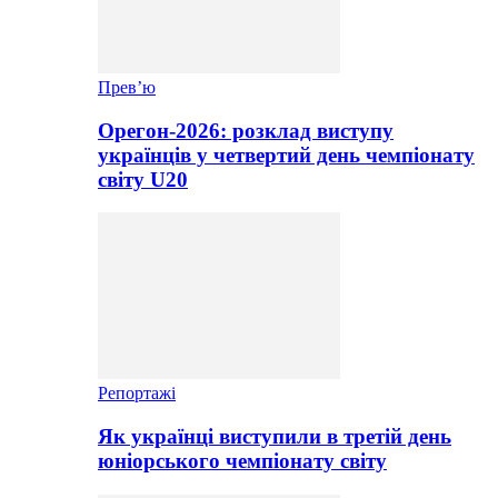
Прев’ю
Орегон-2026: розклад виступу
українців у четвертий день чемпіонату
світу U20
Репортажі
Як українці виступили в третій день
юніорського чемпіонату світу