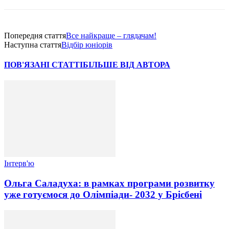
Попередня стаття
Все найкраще – глядачам!
Наступна стаття
Відбір юніорів
ПОВ'ЯЗАНІ СТАТТІ
БІЛЬШЕ ВІД АВТОРА
Інтерв'ю
Ольга Саладуха: в рамках програми розвитку
уже готуємося до Олімпіади- 2032 у Брісбені