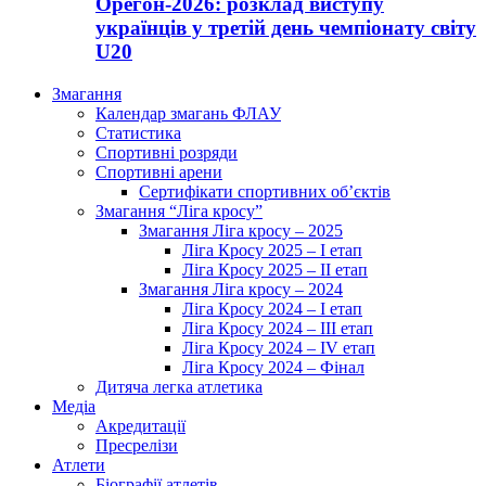
Орегон-2026: розклад виступу
українців у третій день чемпіонату світу
U20
Змагання
Календар змагань ФЛАУ
Статистика
Спортивні розряди
Спортивні арени
Сертифікати спортивних об’єктів
Змагання “Ліга кросу”
Змагання Ліга кросу – 2025
Ліга Кросу 2025 – I етап
Ліга Кросу 2025 – II етап
Змагання Ліга кросу – 2024
Ліга Кросу 2024 – I етап
Ліга Кросу 2024 – III етап
Ліга Кросу 2024 – IV етап
Ліга Кросу 2024 – Фінал
Дитяча легка атлетика
Медіа
Акредитації
Пресрелізи
Атлети
Біографії атлетів