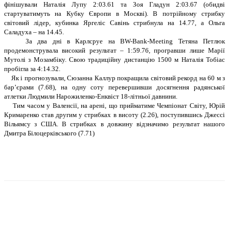
фінішували Наталія Лупу 2:03.61 та Зоя Гладун 2:03.67 (обидві
стартуватимуть на Кубку Європи в Москві). В потрійному стрибку
світовий лідер, кубинка Яргеліс Савінь стрибнула на 14.77, а Ольга
Саладуха – на 14.45.
За два дні в Карлсруе на BW-Bank-Meeting Тетяна Петлюк
продемонструвала високий результат –
1:59.76
, програвши лише Марії
Мутолі з Мозамбіку. Свою традиційну дистанцію 1500 м Наталія Тобіас
пробігла за 4
:14.32.
Як і прогнозували, Сюзанна Каллур покращила світовий рекорд на 60 м з
бар’єрами (7.68), на одну соту перевершивши досягнення радянської
атлетки Людмили Нарожиленко-Енквіст 18-літньої давнини.
Тим часом у Валенсії, на арені, що прийматиме Чемпіонат Світу, Юрій
Кримаренко став другим у стрибках в висоту (2.26), поступившись Джессі
Вільямсу з США. В стрибках в довжину відзначимо результат нашого
Дмитра Білоцерківського (7.71)