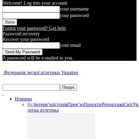
Welcome! Log into your account
your username
your password
Forgot your password? Get help
Password recovery
Recover your password
your email
A password will be e-mailed to you.
Федерація легкої атлетики України
Новини
Всі
Інтерв’ю
Історія
Прев’ю
Проєкти
Репортажі
Світ
Ук
легка атлетика