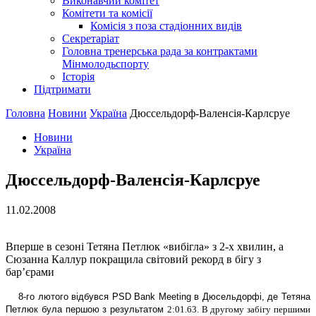
Виконавчий комітет
Комітети та комісії
Комісія з поза стадіонних видів
Секретаріат
Головна тренерська рада за контрактами
Мінмолодьспорту
Історія
Підтримати
Головна
Новини
Україна
Дюссельдорф-Валенсія-Карлсруе
Новини
Україна
Дюссельдорф-Валенсія-Карлсруе
11.02.2008
Вперше в сезоні Тетяна Петлюк «вибігла» з 2-х хвилин, а
Сюзанна Каллур покращила світовий рекорд в бігу з
бар’єрами
8-го лютого відбувся PSD Bank Meeting в Дюсельдорфі, де Тетяна
Петлюк була першою з результатом
2:01.63. В другому забігу першими