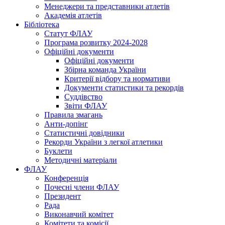
Менеджери та представники атлетів
Академія атлетів
Бібліотека
Статут ФЛАУ
Програма розвитку 2024-2028
Офіційні документи
Офіційні документи
Збірна команда України
Критерії відбору та нормативи
Документи статистики та рекордів
Суддівство
Звіти ФЛАУ
Правила змагань
Анти-допінг
Статистичні довідники
Рекорди України з легкої атлетики
Буклети
Методичні матеріали
ФЛАУ
Конференція
Почесні члени ФЛАУ
Президент
Рада
Виконавчий комітет
Комітети та комісії