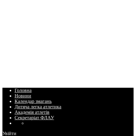
Головна
Новини
Календар змагань
Дитяча легка атлетика
Академія атлетів
Секретаріат ФЛАУ
Увійти