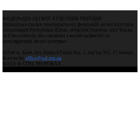
ФЕДЕРАЦІЯ ЛЕГКОЇ АТЛЕТИКИ УКРАЇНИ
Громадська спілка територіальних федерацій легкої атлетики
Автономної Республіки Крим, областей України, міст Києва
та Севастополя, яка створена з метою розвитку та
популяризації легкої атлетики
02140 м. Київ, вул. Бориса Гмирі буд. 2, під’їзд №1, 17 поверх
Контакти:
office@uaf.org.ua
ФЛАУ В СОЦ. МЕРЕЖАХ
© 2004-2026, Федерація легкої атлетики України