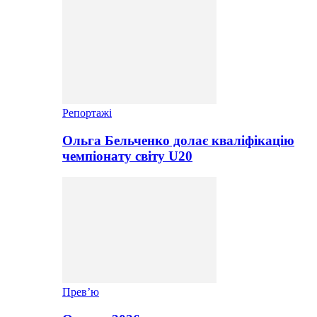
Репортажі
Ольга Бельченко долає кваліфікацію
чемпіонату світу U20
Прев’ю