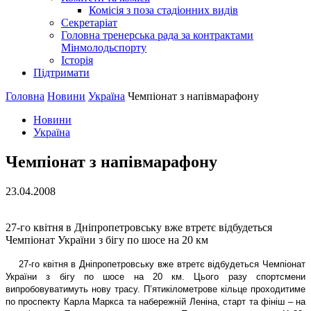
Комісія з поза стадіонних видів
Секретаріат
Головна тренерська рада за контрактами
Мінмолодьспорту
Історія
Підтримати
Головна
Новини
Україна
Чемпіонат з напівмарафону
Новини
Україна
Чемпіонат з напівмарафону
23.04.2008
27-го квітня в Дніпропетровську вже втретє відбудеться
Чемпіонат України з бігу по шосе на 20 км
27-го квітня в Дніпропетровську вже втретє відбудеться Чемпіонат
України з бігу по шосе на 20 км. Цього разу спортсмени
випробовуватимуть нову трасу. П
’
ятикілометрове кільце проходитиме
по проспекту Карла Маркса та набережній Леніна, старт та фініш – на