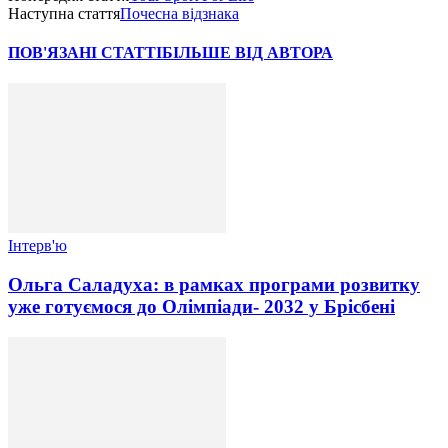
Наступна стаття
Почесна відзнака
ПОВ'ЯЗАНІ СТАТТІ
БІЛЬШЕ ВІД АВТОРА
Інтерв'ю
Ольга Саладуха: в рамках програми розвитку
уже готуємося до Олімпіади- 2032 у Брісбені