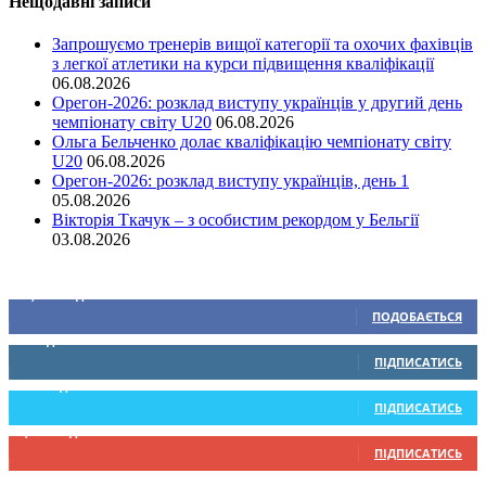
Нещодавні записи
Запрошуємо тренерів вищої категорії та охочих фахівців
з легкої атлетики на курси підвищення кваліфікації
06.08.2026
Орегон-2026: розклад виступу українців у другий день
чемпіонату світу U20
06.08.2026
Ольга Бельченко долає кваліфікацію чемпіонату світу
U20
06.08.2026
Орегон-2026: розклад виступу українців, день 1
05.08.2026
Вікторія Ткачук – з особистим рекордом у Бельгії
03.08.2026
Ми у соціальних мережах
15,104
Підписників
ПОДОБАЄТЬСЯ
0
Підписників
ПІДПИСАТИСЬ
234
Підписників
ПІДПИСАТИСЬ
9,370
Підписників
ПІДПИСАТИСЬ