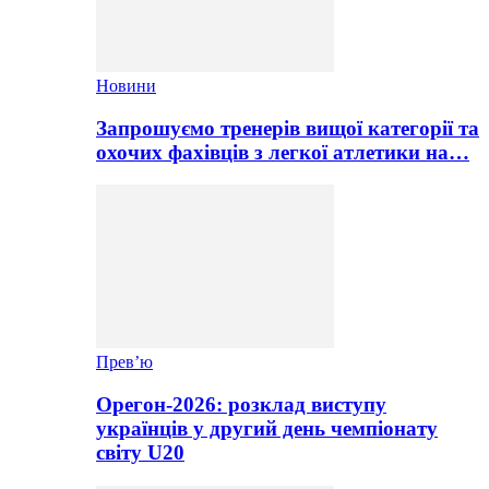
Новини
Запрошуємо тренерів вищої категорії та
охочих фахівців з легкої атлетики на…
Прев’ю
Орегон-2026: розклад виступу
українців у другий день чемпіонату
світу U20