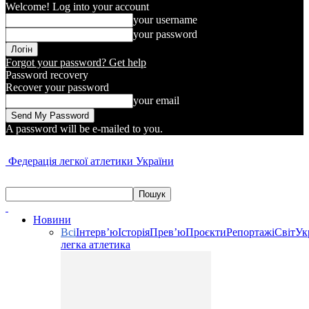
Welcome! Log into your account
your username
your password
Forgot your password? Get help
Password recovery
Recover your password
your email
A password will be e-mailed to you.
Федерація легкої атлетики України
Новини
Всі
Інтерв’ю
Історія
Прев’ю
Проєкти
Репортажі
Світ
Ук
легка атлетика