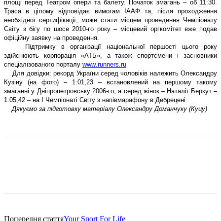
площі перед Театром опери та балету. Початок змагань – об 11:30.
Траса в цілому відповідає вимогам ІААФ та, після проходження
необхідної сертифікації, може стати місцем проведення Чемпіонату
Світу з бігу по шосе 2010-го року – місцевий оргкомітет вже подав
офіційну заявку на проведення.
Підтримку в організації національної першості цього року
здійснюють корпорація «АТБ», а також спортсмени і засновники
спеціалізованого порталу
www
.
runners
.
ru
Для довідки: рекорд України серед чоловіків належить Олександру
Кузіну (на фото) – 1:01,23 – встановлений на першому такому
змаганні у Дніпропетровську 2006-го, а серед жінок – Наталії Беркут –
1:05,42 – на І Чемпіонаті Світу з напівмарафону в Дебрецені
Дякуємо за підготовку матеріалу Олександру Доманчуку (Куцу)
Попередня стаття
Your Sport For Life