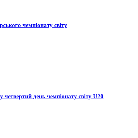
рського чемпіонату світу
у четвертий день чемпіонату світу U20