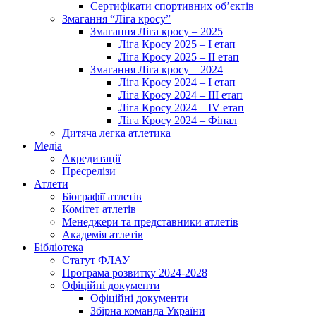
Сертифікати спортивних об’єктів
Змагання “Ліга кросу”
Змагання Ліга кросу – 2025
Ліга Кросу 2025 – I етап
Ліга Кросу 2025 – II етап
Змагання Ліга кросу – 2024
Ліга Кросу 2024 – I етап
Ліга Кросу 2024 – III етап
Ліга Кросу 2024 – IV етап
Ліга Кросу 2024 – Фінал
Дитяча легка атлетика
Медіа
Акредитації
Пресрелізи
Атлети
Біографії атлетів
Комітет атлетів
Менеджери та представники атлетів
Академія атлетів
Бібліотека
Статут ФЛАУ
Програма розвитку 2024-2028
Офіційні документи
Офіційні документи
Збірна команда України