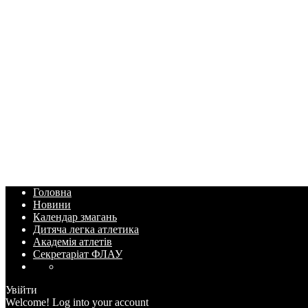
Головна
Новини
Календар змагань
Дитяча легка атлетика
Академія атлетів
Секретаріат ФЛАУ
Увійти
Welcome! Log into your account