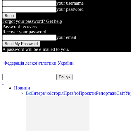
your username
your password
Forgot your password? Get help
Password recovery
Recover your password
your email
A password will be e-mailed to you.
Федерація легкої атлетики України
Новини
Всі
Інтерв’ю
Історія
Прев’ю
Проєкти
Репортажі
Світ
Ук