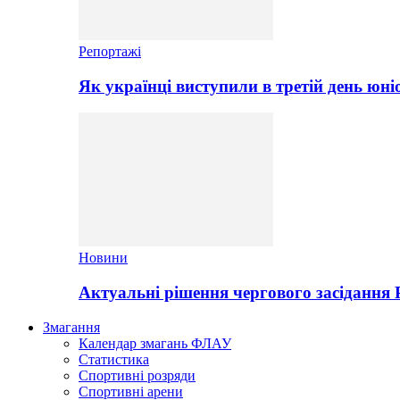
Репортажі
Як українці виступили в третій день юні
Новини
Актуальні рішення чергового засідання
Змагання
Календар змагань ФЛАУ
Статистика
Спортивні розряди
Спортивні арени