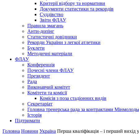
Критерії відбору та нормативи
Документи статистики та рекордів
Суддівство
Звіти ФЛАУ
Правила змагань
Анти-допінг
Статистичні довідники
Рекорди України з легкої атлетики
Буклети
Методичні матеріали
ФЛАУ
Конференція
Почесні члени ФЛАУ
Президент
Рада
Виконавчий комітет
Комітети та комісії
Комісія з поза стадіонних видів
Секретаріат
Головна тренерська рада за контрактами Мінмолодь
Історія
Підтримати
Головна
Новини
Україна
Перша кваліфікація – і перший вихід 