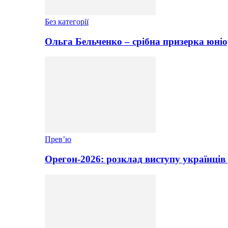
Без категорії
Ольга Бельченко – срібна призерка юніо
Прев’ю
Орегон-2026: розклад виступу українців 