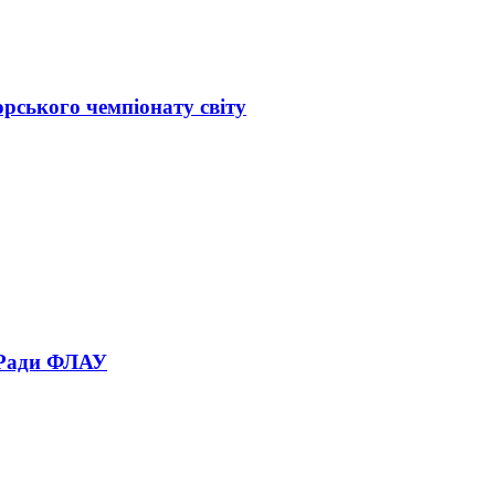
орського чемпіонату світу
 Ради ФЛАУ