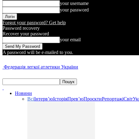
your username
your password
Forgot your password? Get help
Password recovery
Recover your password
your email
A password will be e-mailed to you.
Федерація легкої атлетики України
Новини
Всі
Інтерв’ю
Історія
Прев’ю
Проєкти
Репортажі
Світ
Ук