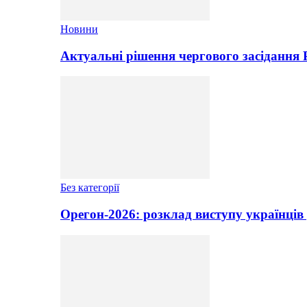
Новини
Актуальні рішення чергового засідання
Без категорії
Орегон-2026: розклад виступу українців 