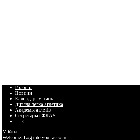
Головна
Новини
Календар змагань
Дитяча легка атлетика
Академія атлетів
Секретаріат ФЛАУ
Увійти
Welcome! Log into your account