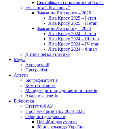
Сертифікати спортивних об’єктів
Змагання “Ліга кросу”
Змагання Ліга кросу – 2025
Ліга Кросу 2025 – I етап
Ліга Кросу 2025 – II етап
Змагання Ліга кросу – 2024
Ліга Кросу 2024 – I етап
Ліга Кросу 2024 – III етап
Ліга Кросу 2024 – IV етап
Ліга Кросу 2024 – Фінал
Дитяча легка атлетика
Медіа
Акредитації
Пресрелізи
Атлети
Біографії атлетів
Комітет атлетів
Менеджери та представники атлетів
Академія атлетів
Бібліотека
Статут ФЛАУ
Програма розвитку 2024-2028
Офіційні документи
Офіційні документи
Збірна команда України