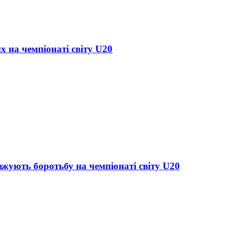
х на чемпіонаті світу U20
жують боротьбу на чемпіонаті світу U20