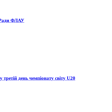
 Ради ФЛАУ
у третій день чемпіонату світу U20