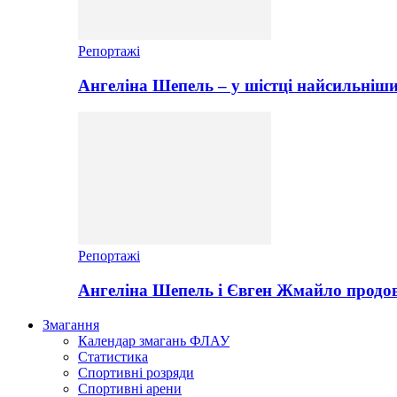
Репортажі
Ангеліна Шепель – у шістці найсильніши
Репортажі
Ангеліна Шепель і Євген Жмайло продов
Змагання
Календар змагань ФЛАУ
Статистика
Спортивні розряди
Спортивні арени