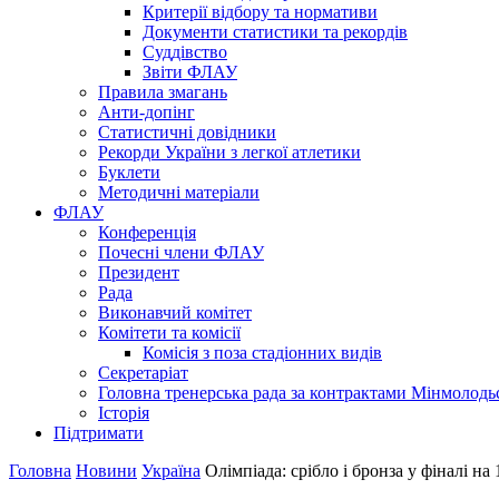
Критерії відбору та нормативи
Документи статистики та рекордів
Суддівство
Звіти ФЛАУ
Правила змагань
Анти-допінг
Статистичні довідники
Рекорди України з легкої атлетики
Буклети
Методичні матеріали
ФЛАУ
Конференція
Почесні члени ФЛАУ
Президент
Рада
Виконавчий комітет
Комітети та комісії
Комісія з поза стадіонних видів
Секретаріат
Головна тренерська рада за контрактами Мінмолодь
Історія
Підтримати
Головна
Новини
Україна
Олімпіада: срібло і бронза у фіналі на