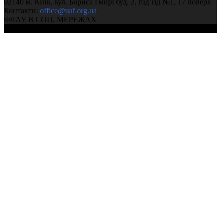
02140 м. Київ, вул. Бориса Гмирі буд. 2, під’їзд №1, 17 поверх
Контакти:
office@uaf.org.ua
ФЛАУ В СОЦ. МЕРЕЖАХ
© 2004-2026, Федерація легкої атлетики України