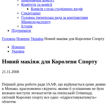
Виконавчий комітет
Комітети та комісії
Комісія з поза стадіонних видів
Секретаріат
Головна тренерська рада за контрактами
Мінмолодьспорту
Історія
Підтримати
Головна
Новини
Україна
Новий макіяж для Королеви Спорту
Новини
Україна
Новий макіяж для Королеви Спорту
21.11.2008
Перший день роботи ради ІААФ, що відбувається цими днями
в Монако, красномовно свідчить: якими б успішними не було
визнано виступи легкоатлетів на пекінській Олімпіаді,
світовій Королеві спорту все одно «підрихтовуватимуть»
обличчя.