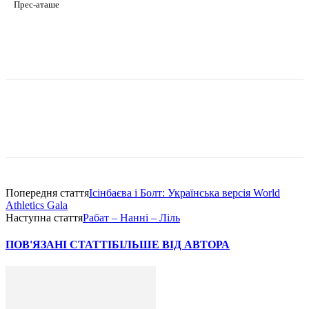
Прес-аташе
Попередня стаття
Ісінбаєва і Болт: Українська версія World
Athletics Gala
Наступна стаття
Рабат – Нанні – Ліль
ПОВ'ЯЗАНІ СТАТТІ
БІЛЬШЕ ВІД АВТОРА