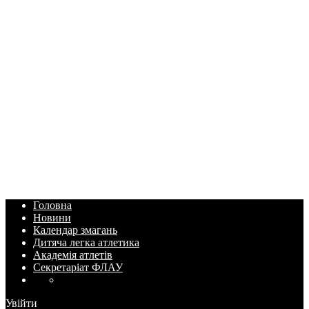
Головна
Новини
Календар змагань
Дитяча легка атлетика
Академія атлетів
Секретаріат ФЛАУ
Увійти