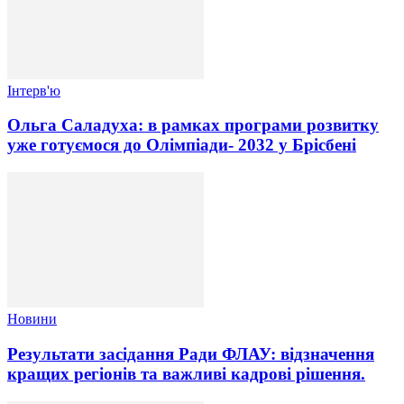
Інтерв'ю
Ольга Саладуха: в рамках програми розвитку
уже готуємося до Олімпіади- 2032 у Брісбені
Новини
Результати засідання Ради ФЛАУ: відзначення
кращих регіонів та важливі кадрові рішення.