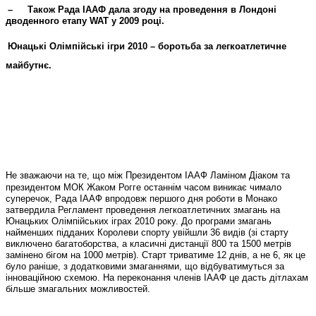
–
Також Рада ІААФ дала згоду на проведення в Лондоні
дводенного етапу WAT у 2009 році.
Юнацькі Олімпійські ігри 2010 – боротьба за легкоатлетичне
майбутнє.
Не зважаючи на те, що між Президентом ІААФ Ламіном Діаком та
президентом МОК Жаком Рогге останнім часом виникає чимало
суперечок, Рада ІААФ впродовж першого дня роботи в Монако
затвердила Регламент проведення легкоатлетичних змагань на
Юнацьких Олімпійських іграх 2010 року. До програми змагань
найменших підданих Королеви спорту увійшли 36 видів (зі старту
виключено багатоборства, а класичні дистанції 800 та 1500 метрів
замінено бігом на 1000 метрів). Старт триватиме 12 днів, а не 6, як це
було раніше, з додатковими змаганнями, що відбуватимуться за
інноваційною схемою. На переконання членів ІААФ це дасть дітлахам
більше змагальних можливостей.