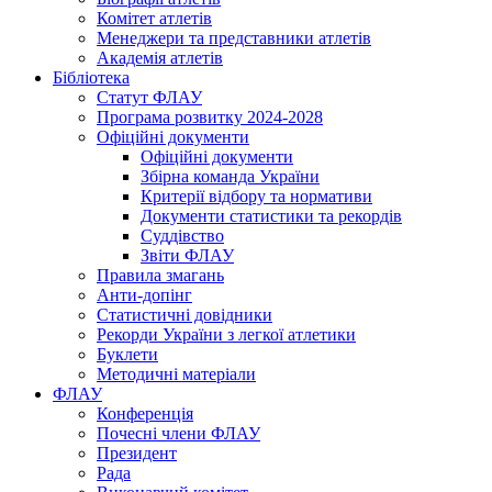
Комітет атлетів
Менеджери та представники атлетів
Академія атлетів
Бібліотека
Статут ФЛАУ
Програма розвитку 2024-2028
Офіційні документи
Офіційні документи
Збірна команда України
Критерії відбору та нормативи
Документи статистики та рекордів
Суддівство
Звіти ФЛАУ
Правила змагань
Анти-допінг
Статистичні довідники
Рекорди України з легкої атлетики
Буклети
Методичні матеріали
ФЛАУ
Конференція
Почесні члени ФЛАУ
Президент
Рада