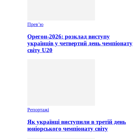
Прев’ю
Орегон-2026: розклад виступу
українців у четвертий день чемпіонату
світу U20
Репортажі
Як українці виступили в третій день
юніорського чемпіонату світу