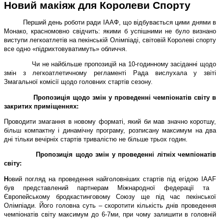
Новий макіяж для Королеви Спорту
Перший день роботи ради ІААФ, що відбувається цими днями в
Монако, красномовно свідчить: якими б успішними не було визнано
виступи легкоатлетів на пекінській Олімпіаді, світовій Королеві спорту
все одно «підрихтовуватимуть» обличчя.
Чи не найбільше пропозицій на 10-годинному засіданні щодо
змін з легкоатлетичному регламенті Рада вислухала у звіті
Змагальної комісії щодо головних стартів сезону.
Пропозиція щодо змін у проведенні чемпіонатів світу в
закритих приміщеннях:
Проводити змагання в новому форматі, який би мав значно коротшу,
більш компактну і динамічну програму, розписану
максимум на два
дні тільки вечірніх стартів тривалістю не більше трьох годин.
Пропозиція щодо змін у проведенні літніх чемпіонатів
світу:
Н
овий погляд на провед
е
ння найголовніших стартів під егідою
IAAF
був представлений партнерам Міжнародної федерації та
Європейському бродкастинговому Союзу ще під час пекінської
Олімпіади.
Його головна суть – скоротити кількість днів проведення
чемпіонатів світу максимум до 6-7ми, при чому залишити в головній