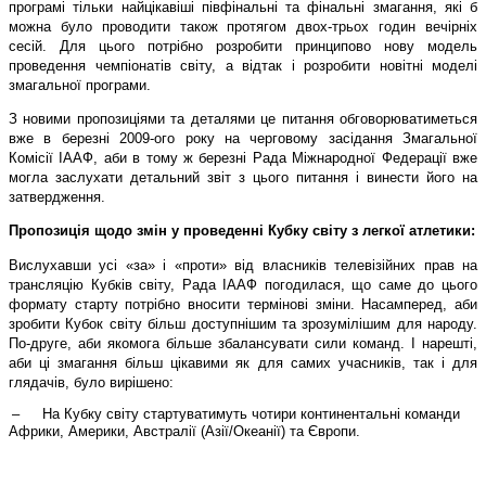
програмі
тільки найцікавіші півфінальні та фінальні змагання, які б
можна було проводити
також протягом двох-трьох годин вечірніх
сесій. Для цього потрібно розробити принципово нову модель
проведення чемпіонатів світу, а відтак і розробити новітні моделі
змагальної програми.
З новими пропозиціями та деталями це питання обговорюватиметься
вже в березні 2009-ого року на черговому засідання Змагальної
Комісії ІААФ, аби в тому ж березні Рада Міжнародної Федерації вже
могла заслухати детальний звіт з цього питання і винести його на
затвердження.
Пропозиція щодо змін у проведенні Кубку світу з легкої атлетики:
Вислухавши усі «за» і «проти» від власників телевізійних прав на
трансляцію Кубків світу, Рада ІААФ погодилася, що саме до цього
формату старту потрібно вносити термінові зміни. Насамперед, аби
зробити Кубок світу більш доступнішим та зрозумілішим для народу.
По-друге, аби якомога більше збалансувати сили команд. І нарешті,
аби ці змагання більш цікавими як для самих учасників, так і для
глядачів, було вирішено:
–
На Кубку світу стартуватимуть чотири континентальні команди
Африки, Америки, Австралії (Азії/Океанії) та Європи.