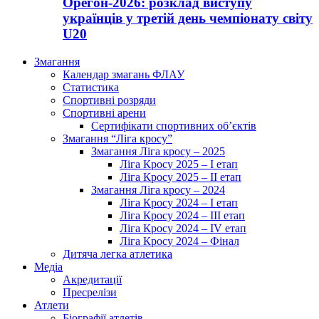
Орегон-2026: розклад виступу
українців у третій день чемпіонату світу
U20
Змагання
Календар змагань ФЛАУ
Статистика
Спортивні розряди
Спортивні арени
Сертифікати спортивних об’єктів
Змагання “Ліга кросу”
Змагання Ліга кросу – 2025
Ліга Кросу 2025 – I етап
Ліга Кросу 2025 – II етап
Змагання Ліга кросу – 2024
Ліга Кросу 2024 – I етап
Ліга Кросу 2024 – III етап
Ліга Кросу 2024 – IV етап
Ліга Кросу 2024 – Фінал
Дитяча легка атлетика
Медіа
Акредитації
Пресрелізи
Атлети
Біографії атлетів