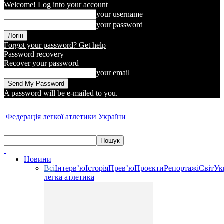
Welcome! Log into your account
your username
your password
Forgot your password? Get help
Password recovery
Recover your password
your email
A password will be e-mailed to you.
Федерація легкої атлетики України
Новини
Всі
Інтерв’ю
Історія
Прев’ю
Проєкти
Репортажі
Світ
Ук
легка атлетика