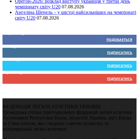
Орегон-2026: розклад виступу українців у третій день
чемпіонату світу U20
07.08.2026
Ангеліна Шепель – у шістці найсильніших на чемпіонаті
світу U20
07.08.2026
Ми у соціальних мережах
15,104
Підписників
ПОДОБАЄТЬСЯ
0
Підписників
ПІДПИСАТИСЬ
234
Підписників
ПІДПИСАТИСЬ
9,370
Підписників
ПІДПИСАТИСЬ
ФЕДЕРАЦІЯ ЛЕГКОЇ АТЛЕТИКИ УКРАЇНИ
Громадська спілка територіальних федерацій легкої атлетики
Автономної Республіки Крим, областей України, міст Києва
та Севастополя, яка створена з метою розвитку та
популяризації легкої атлетики