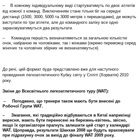
–
В кожному індивідуальному виді стартуватимуть по двоє атлетів
від кожної з команд. Виключенням стане
тільки біг на середні
дистанції (1500, 3000, 5000 та 3000 метрів з перешкодами), де можуть
виступати по три атлети
, але до командного заліку все одно
зараховуватимуться два результати.
–
Командна першість визначатиметься за загальною кількістю
очок, набраною як чоловіками, так і жінками (окремо переможці серед
жіночих та чоловічих збірних не визначатимуться).
До речі, цей формат буде представлено вже для наступного
проведення легкоатлетичного Кубку світу у Спліті (Хорватія) 2010
року.
Зміни до Всесвітнього легкоатлетичного туру (WAT):
–
Погоджено, що тренери також мають бути внесені до
Робочої Групи
WAT
.
–
Змагання, які традиційно відбуваються в Китаї наприкінці
вересня, мають бути перенесені на березень-квітень, звісно,
якщо їх організатори прагнуть залишити цей старт у календарі
WAT.
Щ
оправда, результати Шанхая 2008 ще будуть враховувати
при підрахунку очок за вихід до фіналу
WAT
2009 року.