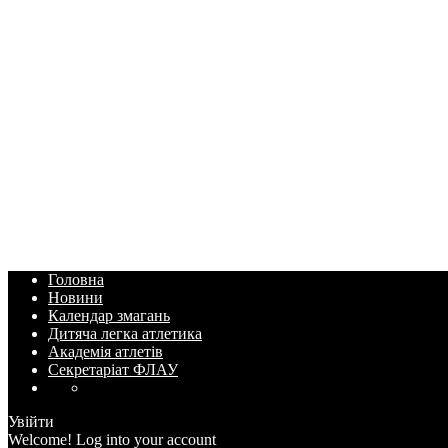
Головна
Новини
Календар змагань
Дитяча легка атлетика
Академія атлетів
Секретаріат ФЛАУ
Увійти
Welcome! Log into your account