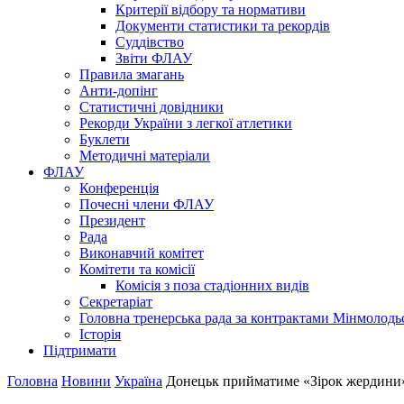
Критерії відбору та нормативи
Документи статистики та рекордів
Суддівство
Звіти ФЛАУ
Правила змагань
Анти-допінг
Статистичні довідники
Рекорди України з легкої атлетики
Буклети
Методичні матеріали
ФЛАУ
Конференція
Почесні члени ФЛАУ
Президент
Рада
Виконавчий комітет
Комітети та комісії
Комісія з поза стадіонних видів
Секретаріат
Головна тренерська рада за контрактами Мінмолодь
Історія
Підтримати
Головна
Новини
Україна
Донецьк прийматиме «Зірок жердини