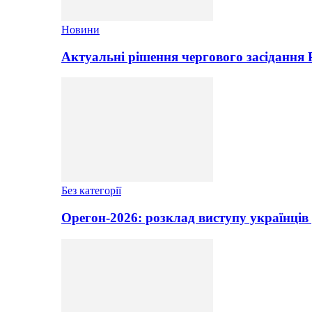
Новини
Актуальні рішення чергового засідання
Без категорії
Орегон-2026: розклад виступу українців 