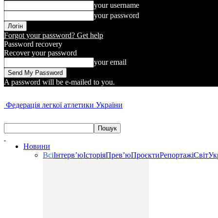
your username
your password
Forgot your password? Get help
Password recovery
Recover your password
your email
A password will be e-mailed to you.
Федерація легкої атлетики України
Новини
Всі
Інтерв’ю
Історія
Прев’ю
Проєкти
Репортажі
Світ
Ук