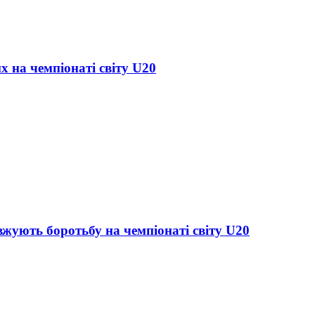
х на чемпіонаті світу U20
жують боротьбу на чемпіонаті світу U20