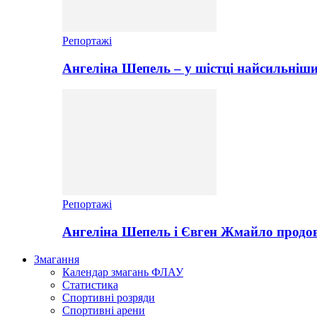
Репортажі
Ангеліна Шепель – у шістці найсильніши
Репортажі
Ангеліна Шепель і Євген Жмайло продов
Змагання
Календар змагань ФЛАУ
Статистика
Спортивні розряди
Спортивні арени