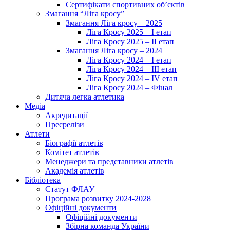
Сертифікати спортивних об’єктів
Змагання “Ліга кросу”
Змагання Ліга кросу – 2025
Ліга Кросу 2025 – I етап
Ліга Кросу 2025 – II етап
Змагання Ліга кросу – 2024
Ліга Кросу 2024 – I етап
Ліга Кросу 2024 – III етап
Ліга Кросу 2024 – IV етап
Ліга Кросу 2024 – Фінал
Дитяча легка атлетика
Медіа
Акредитації
Пресрелізи
Атлети
Біографії атлетів
Комітет атлетів
Менеджери та представники атлетів
Академія атлетів
Бібліотека
Статут ФЛАУ
Програма розвитку 2024-2028
Офіційні документи
Офіційні документи
Збірна команда України