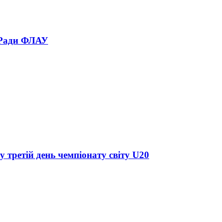
 Ради ФЛАУ
у третій день чемпіонату світу U20