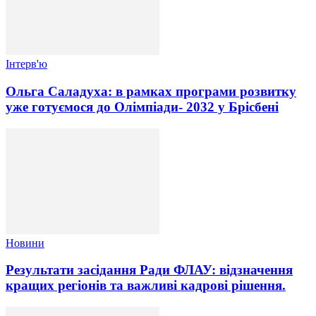
Інтерв'ю
Ольга Саладуха: в рамках програми розвитку
уже готуємося до Олімпіади- 2032 у Брісбені
Новини
Результати засідання Ради ФЛАУ: відзначення
кращих регіонів та важливі кадрові рішення.