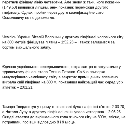
перетнув фінішну лінію четвертим. Але знову ж таки, його показник
(1:49.60) виявився ліпшим, аніж показник переможця другого
півфіналу. Однак, пройти через друге кваліфікаційне сито
Осмоловичу це не допомогло.
Чемпіон України Віталій Волошин у другому півфіналі чоловічого бігу
на 800 метрів фінішував п’ятим – 1:52.23 – і також залишився за
бортом вирішального забігу.
Єдиною українською середньовичкою, котра завтра стартуватиме у
туринському фіналі стала Тетяна Петлюк. Срібна призерка
минулорічного чемпіонату світу в закритих приміщеннях впевнено
виграла свій півфінал на 800 м, показавши найкращий час серед усіх
атлеток – 2:01.21.
Тамара Твердоступ у цьому ж півфіналі була на фініші п’ятою 2:03.70,
а Наталя Лупу в другому півфіналі фінішувала четвертою – 2:05.26.
Обидві атлетки до вирішального кола жіночого бігу на 800м, звісно, не
потрапили, посівши відповідно 8 і 9 місце.