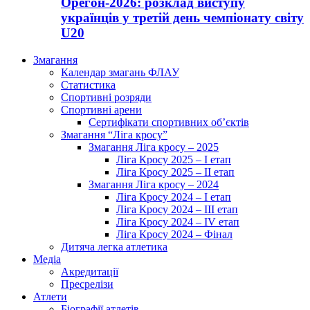
Орегон-2026: розклад виступу
українців у третій день чемпіонату світу
U20
Змагання
Календар змагань ФЛАУ
Статистика
Спортивні розряди
Спортивні арени
Сертифікати спортивних об’єктів
Змагання “Ліга кросу”
Змагання Ліга кросу – 2025
Ліга Кросу 2025 – I етап
Ліга Кросу 2025 – II етап
Змагання Ліга кросу – 2024
Ліга Кросу 2024 – I етап
Ліга Кросу 2024 – III етап
Ліга Кросу 2024 – IV етап
Ліга Кросу 2024 – Фінал
Дитяча легка атлетика
Медіа
Акредитації
Пресрелізи
Атлети
Біографії атлетів