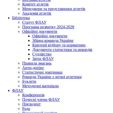
Комітет атлетів
Менеджери та представники атлетів
Академія атлетів
Бібліотека
Статут ФЛАУ
Програма розвитку 2024-2028
Офіційні документи
Офіційні документи
Збірна команда України
Критерії відбору та нормативи
Документи статистики та рекордів
Суддівство
Звіти ФЛАУ
Правила змагань
Анти-допінг
Статистичні довідники
Рекорди України з легкої атлетики
Буклети
Методичні матеріали
ФЛАУ
Конференція
Почесні члени ФЛАУ
Президент
Рада