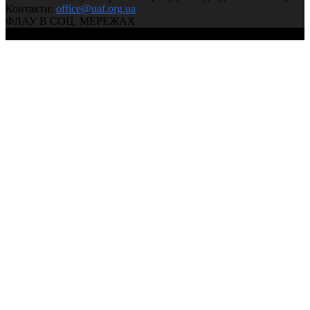
Контакти:
office@uaf.org.ua
ФЛАУ В СОЦ. МЕРЕЖАХ
© 2004-2026, Федерація легкої атлетики України