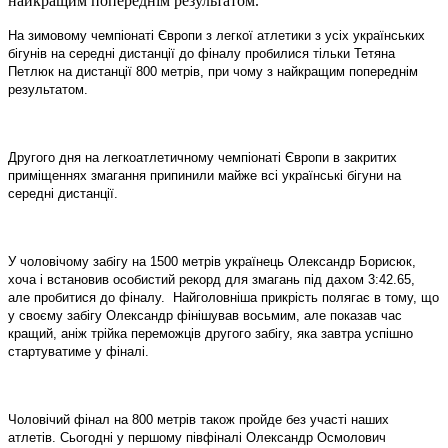
найкращим попереднім результатом.
На зимовому чемпіонаті Європи з легкої атлетики з усіх українських
бігунів на середні дистанції до фіналу пробилися тільки Тетяна
Петлюк на дистанції 800 метрів, при чому з найкращим попереднім
результатом.
Другого дня на легкоатлетичному чемпіонаті Європи в закритих
приміщеннях змагання припинили майже всі українські бігуни на
середні дистанції.
У чоловічому забігу на 1500 метрів українець Олександр Борисюк,
хоча і встановив особистий рекорд для змагань під дахом 3:42.65,
але пробитися до фіналу.
Найголовніша прикрість полягає в тому, що
у своєму забігу Олександр фінішував восьмим, але показав час
кращий, аніж трійка переможців другого забігу, яка завтра успішно
стартуватиме у фіналі.
Чоловічий фінал на 800 метрів також пройде без участі наших
атлетів. Сьогодні у першому півфіналі Олександр Осмолович