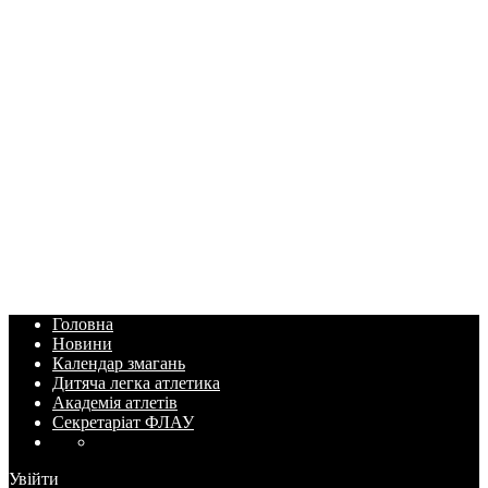
Головна
Новини
Календар змагань
Дитяча легка атлетика
Академія атлетів
Секретаріат ФЛАУ
Увійти