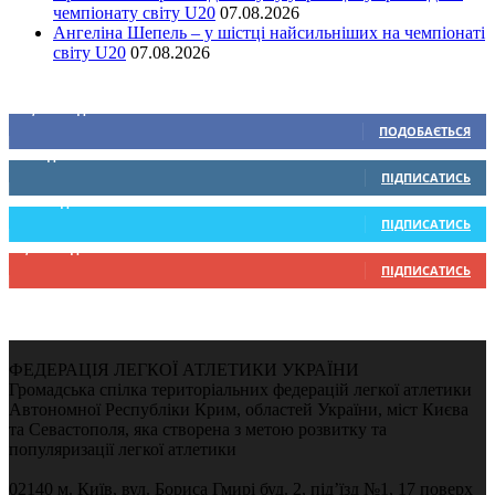
чемпіонату світу U20
07.08.2026
Ангеліна Шепель – у шістці найсильніших на чемпіонаті
світу U20
07.08.2026
Ми у соціальних мережах
15,104
Підписників
ПОДОБАЄТЬСЯ
0
Підписників
ПІДПИСАТИСЬ
234
Підписників
ПІДПИСАТИСЬ
9,370
Підписників
ПІДПИСАТИСЬ
ФЕДЕРАЦІЯ ЛЕГКОЇ АТЛЕТИКИ УКРАЇНИ
Громадська спілка територіальних федерацій легкої атлетики
Автономної Республіки Крим, областей України, міст Києва
та Севастополя, яка створена з метою розвитку та
популяризації легкої атлетики
02140 м. Київ, вул. Бориса Гмирі буд. 2, під’їзд №1, 17 поверх