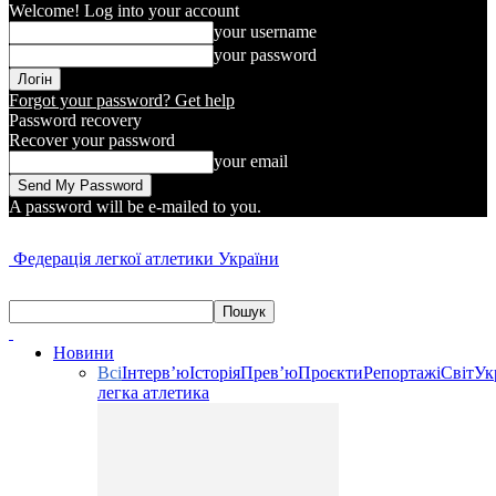
Welcome! Log into your account
your username
your password
Forgot your password? Get help
Password recovery
Recover your password
your email
A password will be e-mailed to you.
Федерація легкої атлетики України
Новини
Всі
Інтерв’ю
Історія
Прев’ю
Проєкти
Репортажі
Світ
Ук
легка атлетика