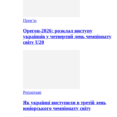
Прев’ю
Орегон-2026: розклад виступу
українців у четвертий день чемпіонату
світу U20
Репортажі
Як українці виступили в третій день
юніорського чемпіонату світу