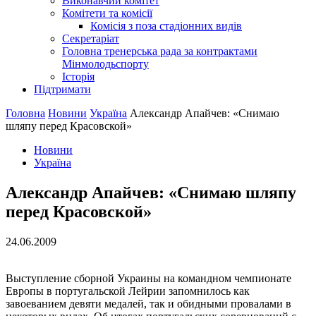
Виконавчий комітет
Комітети та комісії
Комісія з поза стадіонних видів
Секретаріат
Головна тренерська рада за контрактами
Мінмолодьспорту
Історія
Підтримати
Головна
Новини
Україна
Александр Апайчев: «Снимаю
шляпу перед Красовской»
Новини
Україна
Александр Апайчев: «Снимаю шляпу
перед Красовской»
24.06.2009
Выступление сборной Украины на командном чемпионате
Европы в португальской Лейрии запомнилось как
завоеванием девяти медалей, так и обидными провалами в