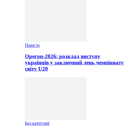
Прев’ю
Орегон-2026: розклад виступу
українців у заключний день чемпіонату
світу U20
Без категорії