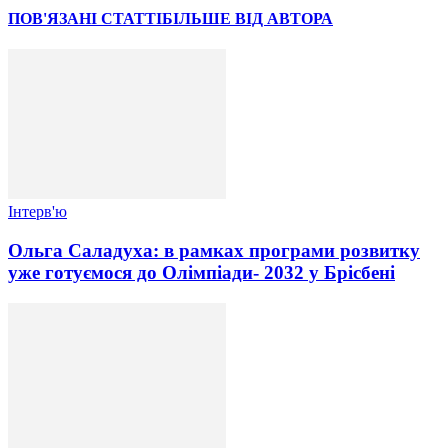
ПОВ'ЯЗАНІ СТАТТІ
БІЛЬШЕ ВІД АВТОРА
Інтерв'ю
Ольга Саладуха: в рамках програми розвитку
уже готуємося до Олімпіади- 2032 у Брісбені