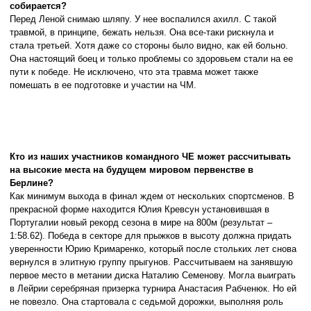
собирается?
Перед Леной снимаю шляпу. У нее воспалился ахилл. С такой
травмой, в принципе, бежать нельзя. Она все-таки рискнула и
стала третьей. Хотя даже со стороны было видно, как ей больно.
Она настоящий боец и только проблемы со здоровьем стали на ее
пути к победе. Не исключено, что эта травма может также
помешать в ее подготовке и участии на ЧМ.
Кто из наших участников командного ЧЕ может рассчитывать
на высокие места на будущем мировом первенстве в
Берлине?
Как минимум выхода в финал ждем от нескольких спортсменов. В
прекрасной форме находится Юлия Кревсун установившая в
Португалии новый рекорд сезона в мире на 800м (результат –
1:58.62). Победа в секторе для прыжков в высоту должна придать
уверенности Юрию Кримаренко, который после стольких лет снова
вернулся в элитную группу прыгунов. Рассчитываем на занявшую
первое место в метании диска Наталию Семенову. Могла выиграть
в Лейрии серебряная призерка турнира Анастасия Рабченюк. Но ей
не повезло. Она стартовала с седьмой дорожки, выполняя роль