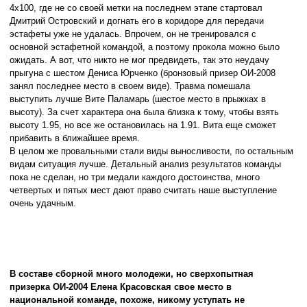
4х100, где не со своей метки на последнем этапе стартовал
Дмитрий Островский и догнать его в коридоре для передачи
эстафеты уже не удалась. Впрочем, он не тренировался с
основной эстафетной командой, а поэтому прокола можно было
ожидать. А вот, что никто не мог предвидеть, так это неудачу
прыгуна с шестом Дениса Юрченко (бронзовый призер ОИ-2008
занял последнее место в своем виде). Травма помешала
выступить лучше Вите Паламар
ь
(шестое место в прыжках в
высоту). За счет характера она была близка к тому, чтобы взять
высоту 1.95, но все же остановилась на 1.91. Вита еще сможет
прибавить в ближайшее время.
В целом же провальными стали виды выносливости, по остальным
видам ситуация лучше. Детальный анализ результатов команды
пока не сделан, но три медали каждого достоинства, много
четвертых и пятых мест дают право считать наше выступление
очень удачным.
В составе сборной много молодежи, но сверхопытная
призерка ОИ-2004 Елена Красовская свое место в
национальной команде, похоже, никому уступать не