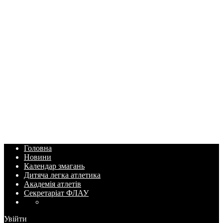
Головна
Новини
Календар змагань
Дитяча легка атлетика
Академія атлетів
Секретаріат ФЛАУ
Увійти