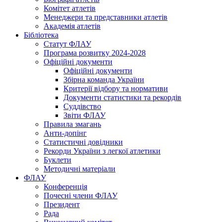
Комітет атлетів
Менеджери та представники атлетів
Академія атлетів
Бібліотека
Статут ФЛАУ
Програма розвитку 2024-2028
Офіційні документи
Офіційні документи
Збірна команда України
Критерії відбору та нормативи
Документи статистики та рекордів
Суддівство
Звіти ФЛАУ
Правила змагань
Анти-допінг
Статистичні довідники
Рекорди України з легкої атлетики
Буклети
Методичні матеріали
ФЛАУ
Конференція
Почесні члени ФЛАУ
Президент
Рада