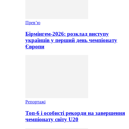
Прев’ю
Бірмінгем-2026: розклад виступу
українців у перший день чемпіонату
Європи
Репортажі
Топ-6 і особисті рекорди на завершення
чемпіонату світу U20