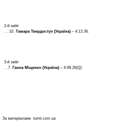
2-й забіг
… 10.
Тамара Твердоступ (Україна)
– 4:13.36.
3-й забіг
…7.
Ганна Міщенко (Україна)
– 4:09.26(Q)
За матеріалами
turnir.com.ua