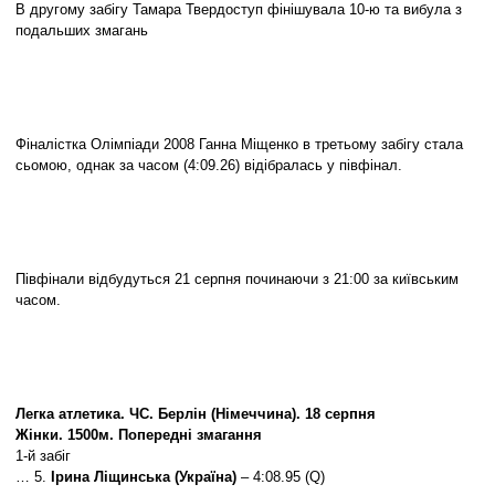
В другому забігу Тамара Твердоступ фінішувала 10-ю та вибула з
подальших змагань
Фіналістка Олімпіади 2008 Ганна Міщенко в третьому забігу стала
сьомою, однак за часом (4:09.26) відібралась у півфінал.
Півфінали відбудуться 21 серпня починаючи з 21:00 за київським
часом.
Легка атлетика. ЧС. Берлін (Німеччина). 18 серпня
Жінки. 1500м. Попередні змагання
1-й забіг
… 5.
Ірина Ліщинська (Україна)
– 4:08.95 (Q)