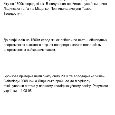
бігу на 1500м серед жінок. В полуфінал пробились українки Ірина
Ліщинська та Ганна Міщенко. Припинила виступи Тамра
Твердоступ.
До півфіналів на 1500м серед жінок вийшли по шість найшвидших
спортсменкок з кожного з трьох попередніх забігів плюс шість
спортсменок з найкращим часом.
Бронзова призерка чемпіонату світу 2007 та володарка «срібла»
Олімпіади-2008 Ірина Ліщинська пройшла до півфіналу
фінішувавши п’ятою у першому кваліфікаційному забігу. Результат
українки – 4:08.95.