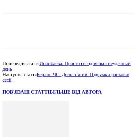
Попередня стаття
Исинбаева: Просто сегодня был неудачный
день
Наступна стаття
Берлін. ЧС. День п’ятий. Підсумки ранкової
сесії.
ПОВ'ЯЗАНІ СТАТТІ
БІЛЬШЕ ВІД АВТОРА