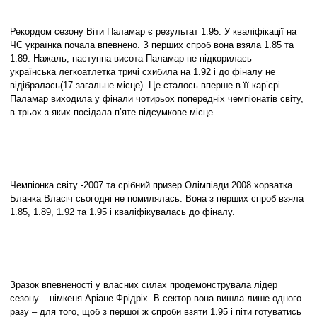
Рекордом сезону Віти Паламар є результат 1.95. У кваліфікації на
ЧС українка почала впевнено. З перших спроб вона взяла 1.85 та
1.89. Нажаль, наступна висота Паламар не підкорилась –
українська легкоатлетка тричі схибила на 1.92 і до фіналу не
відібралась(17 загальне місце). Це сталось вперше в її кар’єрі.
Паламар виходила у фінали чотирьох попередніх чемпіонатів світу,
в трьох з яких посідала п’яте підсумкове місце.
Чемпіонка світу -2007 та срібний призер Олімпіади 2008 хорватка
Бланка Власіч сьогодні не помилялась. Вона з перших спроб взяла
1.85, 1.89, 1.92 та 1.95 і кваліфікувалась до фіналу.
Зразок впевненості у власних силах продемонструвала лідер
сезону – німкеня Аріане Фрідріх. В сектор вона вишла лише одного
разу – для того, щоб з першої ж спроби взяти 1.95 і піти готуватись