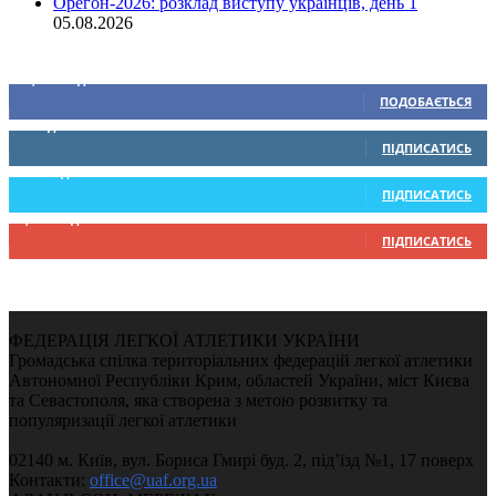
Орегон-2026: розклад виступу українців, день 1
05.08.2026
Ми у соціальних мережах
15,104
Підписників
ПОДОБАЄТЬСЯ
0
Підписників
ПІДПИСАТИСЬ
234
Підписників
ПІДПИСАТИСЬ
9,370
Підписників
ПІДПИСАТИСЬ
ФЕДЕРАЦІЯ ЛЕГКОЇ АТЛЕТИКИ УКРАЇНИ
Громадська спілка територіальних федерацій легкої атлетики
Автономної Республіки Крим, областей України, міст Києва
та Севастополя, яка створена з метою розвитку та
популяризації легкої атлетики
02140 м. Київ, вул. Бориса Гмирі буд. 2, під’їзд №1, 17 поверх
Контакти:
office@uaf.org.ua