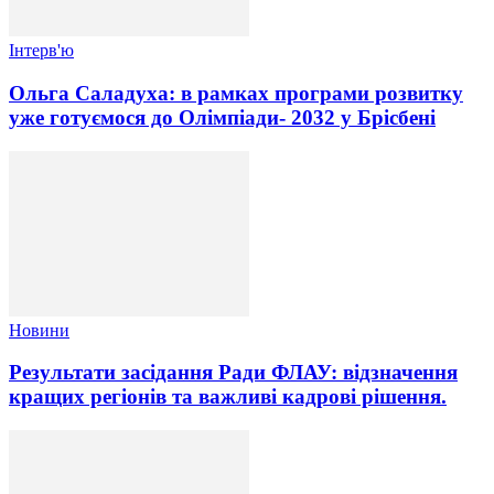
Інтерв'ю
Ольга Саладуха: в рамках програми розвитку
уже готуємося до Олімпіади- 2032 у Брісбені
Новини
Результати засідання Ради ФЛАУ: відзначення
кращих регіонів та важливі кадрові рішення.