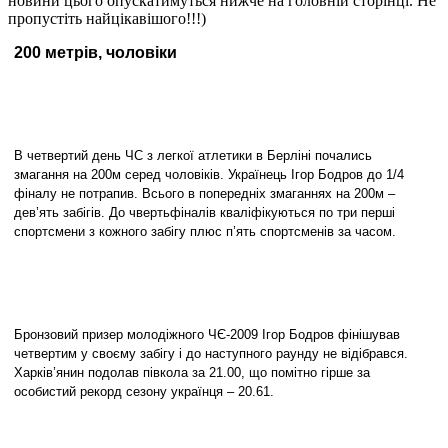
новини цього опускатимуться нижче на головній сторінці. Не
пропустіть найцікавішого!!!)
200 метрів, чоловіки
В четвертий день ЧС з легкої атлетики в Берліні почались
змагання на 200м серед чоловіків. Українець Ігор Бодров до 1/4
фіналу не потрапив.
Всього в попередніх змаганнях на 200м –
дев’ять забігів. До чвертьфіналів кваліфікуються по три перші
спортсмени з кожного забігу плюс п’ять спортсменів за часом.
Бронзовий призер молодіжного ЧЄ-2009 Ігор Бодров фінішував
четвертим у своєму забігу і до наступного раунду не відібрався.
Харків’янин подолав півкола за 21.00, що помітно гірше за
особистий рекорд сезону українця – 20.61.