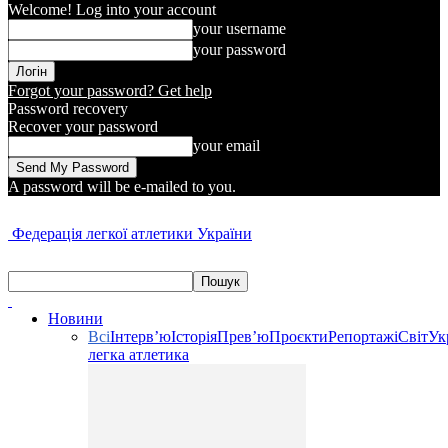
Welcome! Log into your account
your username
your password
Forgot your password? Get help
Password recovery
Recover your password
your email
A password will be e-mailed to you.
Федерація легкої атлетики України
Новини
Всі
Інтерв’ю
Історія
Прев’ю
Проєкти
Репортажі
Світ
Ук
легка атлетика