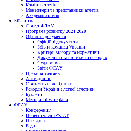
Комітет атлетів
Менеджери та представники атлетів
Академія атлетів
Бібліотека
Статут ФЛАУ
Програма розвитку 2024-2028
Офіційні документи
Офіційні документи
Збірна команда України
Критерії відбору та нормативи
Документи статистики та рекордів
Суддівство
Звіти ФЛАУ
Правила змагань
Анти-допінг
Статистичні довідники
Рекорди України з легкої атлетики
Буклети
Методичні матеріали
ФЛАУ
Конференція
Почесні члени ФЛАУ
Президент
Рада