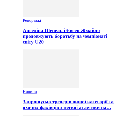
Репортажі
Ангеліна Шепель і Євген Жмайло
продовжують боротьбу на чемпіонаті
світу U20
Новини
Запрошуємо тренерів вищої категорії та
охочих фахівців з легкої атлетики на…