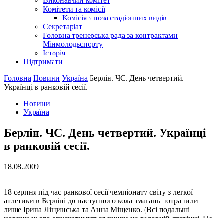
Виконавчий комітет
Комітети та комісії
Комісія з поза стадіонних видів
Секретаріат
Головна тренерська рада за контрактами
Мінмолодьспорту
Історія
Підтримати
Головна
Новини
Україна
Берлін. ЧС. День четвертий.
Українці в ранковій сесії.
Новини
Україна
Берлін. ЧС. День четвертий. Українці
в ранковій сесії.
18.08.2009
18 серпня під час ранкової сесії чемпіонату світу з легкої
атлетики в Берліні до наступного кола змагань потрапили
лише Ірина Ліщинська та Анна Міщенко. (Всі подальші