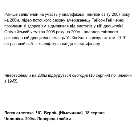
Раніше заявлений на участь у кваліфікації чемпіон світу 2007 року
на 200м, лідер поточного сезону американець Тайсон Гей через
проблеми зі здоров’ям відмовився від виступів у цій дисципліні.
Олімпійський чемпіон 2008 року на 200м і володар світового
рекорду в цій дисципліні ямаєць Усейн Болт з результатом 20.70
виграв свій забіг і кваліфікувався до чвертьфіналу.
Чвертьфінали на 200м відбудуться сьогодні (18 серпня) починаючи
з 19-55.
Легка атлетика. ЧС. Берлін (Німеччина). 18 серпня
Чоловіки. 200м. Попередні забіги