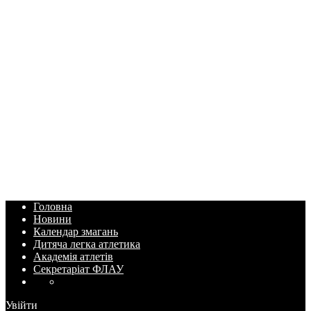
Головна
Новини
Календар змагань
Дитяча легка атлетика
Академія атлетів
Секретаріат ФЛАУ
Увійти