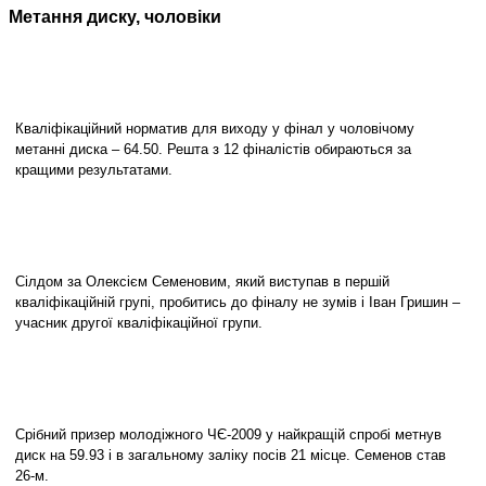
Метання диску, чоловіки
Кваліфікаційний норматив для виходу у фінал у чоловічому
метанні диска – 64.50. Решта з 12 фіналістів обираються за
кращими результатами.
Сілдом за Олексієм Семеновим, який виступав в першій
кваліфікаційній групі, пробитись до фіналу не зумів і Іван Гришин –
учасник другої кваліфікаційної групи.
Срібний призер молодіжного ЧЄ-2009 у найкращій спробі метнув
диск на 59.93 і в загальному заліку посів 21 місце. Семенов став
26-м.