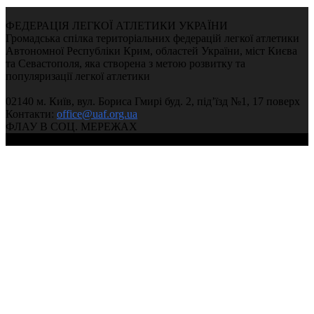
ФЕДЕРАЦІЯ ЛЕГКОЇ АТЛЕТИКИ УКРАЇНИ
Громадська спілка територіальних федерацій легкої атлетики
Автономної Республіки Крим, областей України, міст Києва
та Севастополя, яка створена з метою розвитку та
популяризації легкої атлетики
02140 м. Київ, вул. Бориса Гмирі буд. 2, під’їзд №1, 17 поверх
Контакти:
office@uaf.org.ua
ФЛАУ В СОЦ. МЕРЕЖАХ
© 2004-2026, Федерація легкої атлетики України