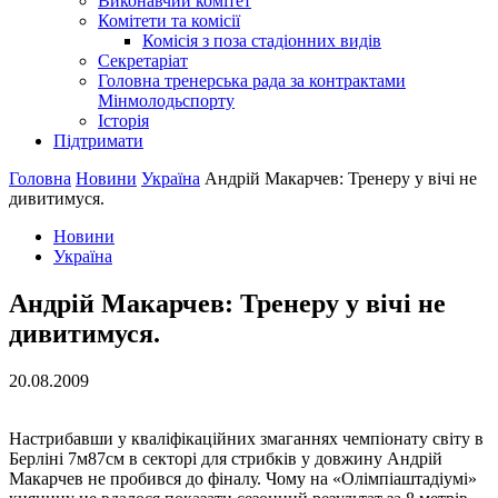
Виконавчий комітет
Комітети та комісії
Комісія з поза стадіонних видів
Секретаріат
Головна тренерська рада за контрактами
Мінмолодьспорту
Історія
Підтримати
Головна
Новини
Україна
Андрій Макарчев: Тренеру у вічі не
дивитимуся.
Новини
Україна
Андрій Макарчев: Тренеру у вічі не
дивитимуся.
20.08.2009
Настрибавши у кваліфікаційних змаганнях чемпіонату світу в
Берліні 7м87см в секторі для стрибків у довжину Андрій
Макарчев не пробився до фіналу. Чому на «Олімпіаштадіумі»