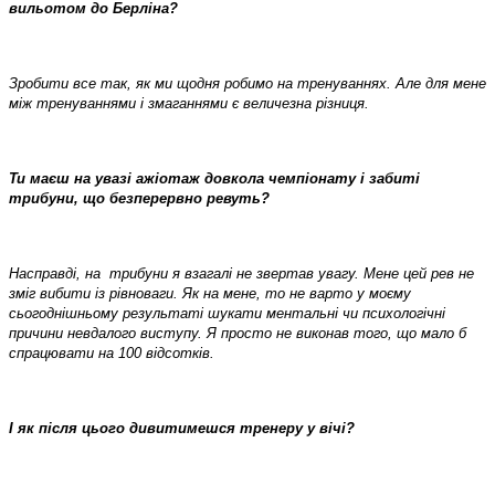
вильотом до Берліна?
Зробити все так, як ми щодня робимо на тренуваннях. Але для мене
між тренуваннями і змаганнями є величезна різниця.
Ти маєш на увазі ажіотаж довкола чемпіонату і забиті
трибуни, що безперервно ревуть?
Насправді, на
трибуни я взагалі не звертав увагу. Мене цей рев не
зміг вибити із рівноваги. Як на мене, то не варто у моєму
сьогоднішньому результаті шукати ментальні чи психологічні
причини невдалого виступу. Я просто не виконав того, що мало б
спрацювати на 100 відсотків.
І як після цього дивитимешся тренеру у вічі?