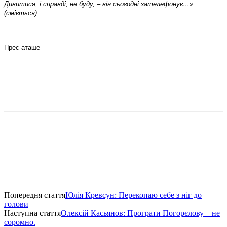
Дивитися, і справді, не буду, – він сьогодні зателефонує…»
(сміється)
Прес-аташе
Попередня стаття
Юлія Кревсун: Перекопаю себе з ніг до
голови
Наступна стаття
Олексій Касьянов: Програти Погорєлову – не
соромно.