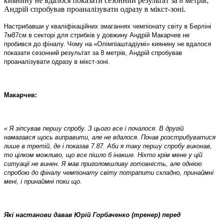
киянину не вдалося показати сезонний результат за 8 метрів,
Андрій спробував проаналізувати одразу в мікст-зоні.
Настрибавши у кваліфікаційних змаганнях чемпіонату світу в Берліні
7м87см в секторі для стрибків у довжину Андрій Макарчев не
пробився до фіналу. Чому на «Олімпіаштадіумі» киянину не вдалося
показати сезонний результат за 8 метрів, Андрій спробував
проаналізувати одразу в мікст-зоні.
Макарчев:
« Я зіпсував першу спробу. З цього все і почалося. В другій
намагався щось виправити, але не вдалося. Почав розстрибуватися
лише в третій, де і показав 7.87. Аби я таку першу спробу виконав,
то цілком можливо, що все пішло б інакше. Ніхто крім мене у цій
ситуації не винен. Я мав приголомшливу готовність, але однією
спробою до фіналу чемпіонату світу потрапити складно, принаймні
мені, і принаймні поки що.
Які настанови давав Юрій Горбаченко (тренер) перед