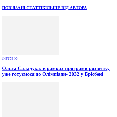
ПОВ'ЯЗАНІ СТАТТІ
БІЛЬШЕ ВІД АВТОРА
Інтерв'ю
Ольга Саладуха: в рамках програми розвитку
уже готуємося до Олімпіади- 2032 у Брісбені