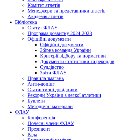
Комітет атлетів
Менеджери та представники атлетів
Академія атлетів
Бібліотека
Статут ФЛАУ
Програма розвитку 2024-2028
Офіційні документи
Офіційні документи
Збірна команда України
Критерії відбору та нормативи
Документи статистики та рекордів
Суддівство
Звіти ФЛАУ
Правила змагань
Анти-допінг
Статистичні довідники
Рекорди України з легкої атлетики
Буклети
Методичні матеріали
ФЛАУ
Конференція
Почесні члени ФЛАУ
Президент
Рада