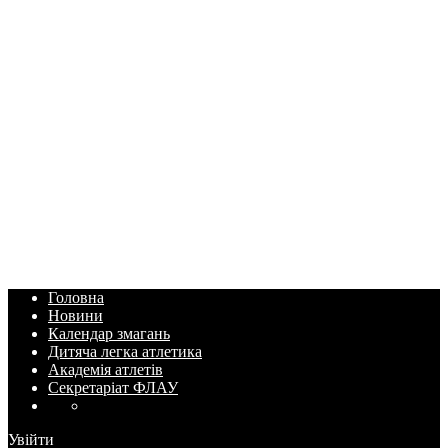
Головна
Новини
Календар змагань
Дитяча легка атлетика
Академія атлетів
Секретаріат ФЛАУ
Увійти