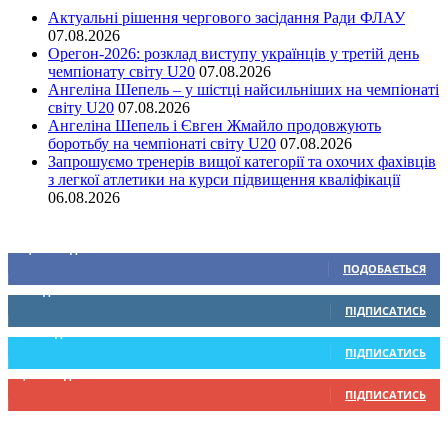
Актуальні рішення чергового засідання Ради ФЛАУ
07.08.2026
Орегон-2026: розклад виступу українців у третій день
чемпіонату світу U20
07.08.2026
Ангеліна Шепель – у шістці найсильніших на чемпіонаті
світу U20
07.08.2026
Ангеліна Шепель і Євген Жмайло продовжують
боротьбу на чемпіонаті світу U20
07.08.2026
Запрошуємо тренерів вищої категорії та охочих фахівців
з легкої атлетики на курси підвищення кваліфікації
06.08.2026
Ми у соціальних мережах
15,104
Підписників
ПОДОБАЄТЬСЯ
0
Підписників
ПІДПИСАТИСЬ
234
Підписників
ПІДПИСАТИСЬ
9,370
Підписників
ПІДПИСАТИСЬ