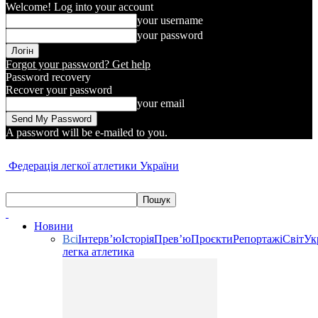
Welcome! Log into your account
your username
your password
Forgot your password? Get help
Password recovery
Recover your password
your email
A password will be e-mailed to you.
Федерація легкої атлетики України
Новини
Всі
Інтерв’ю
Історія
Прев’ю
Проєкти
Репортажі
Світ
Ук
легка атлетика