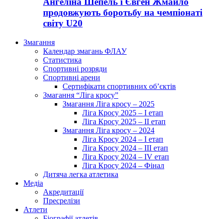
Ангеліна Шепель і Євген Жмайло
продовжують боротьбу на чемпіонаті
світу U20
Змагання
Календар змагань ФЛАУ
Статистика
Спортивні розряди
Спортивні арени
Сертифікати спортивних об’єктів
Змагання “Ліга кросу”
Змагання Ліга кросу – 2025
Ліга Кросу 2025 – I етап
Ліга Кросу 2025 – II етап
Змагання Ліга кросу – 2024
Ліга Кросу 2024 – I етап
Ліга Кросу 2024 – III етап
Ліга Кросу 2024 – IV етап
Ліга Кросу 2024 – Фінал
Дитяча легка атлетика
Медіа
Акредитації
Пресрелізи
Атлети
Біографії атлетів