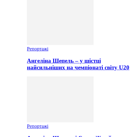
Репортажі
Ангеліна Шепель – у шістці
найсильніших на чемпіонаті світу U20
Репортажі