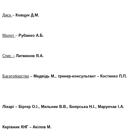
Диск
–
Ковцун Д.М.
Молот
–
Рубанко А.Б.
Спис –
Литвинов Я.А.
Багатоборство
– Медвідь М., тренер-консультант – Костенко П.П.
Лікарі – Біргер О.І., Мельник В.В., Боярська Н.І., Марунчак І.А.
Керівник КНГ – Акілов М.