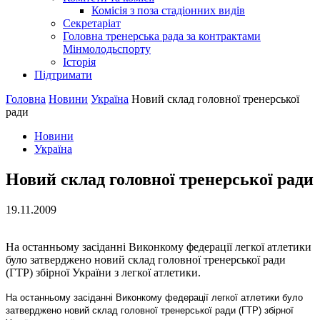
Комісія з поза стадіонних видів
Секретаріат
Головна тренерська рада за контрактами
Мінмолодьспорту
Історія
Підтримати
Головна
Новини
Україна
Новий склад головної тренерської
ради
Новини
Україна
Новий склад головної тренерської ради
19.11.2009
На останньому засіданні Виконкому федерації легкої атлетики
було затверджено новий склад головної тренерської ради
(ГТР) збірної України з легкої атлетики.
На останньому засіданні Виконкому федерації легкої атлетики було
затверджено новий склад головної тренерської ради (ГТР) збірної