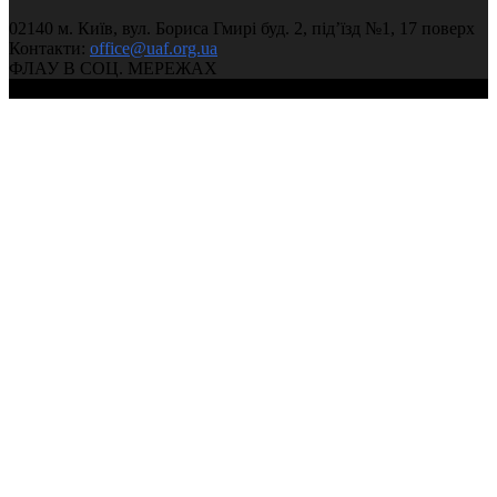
02140 м. Київ, вул. Бориса Гмирі буд. 2, під’їзд №1, 17 поверх
Контакти:
office@uaf.org.ua
ФЛАУ В СОЦ. МЕРЕЖАХ
© 2004-2026, Федерація легкої атлетики України