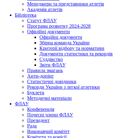
Менеджери та представники атлетів
Академія атлетів
Бібліотека
Статут ФЛАУ
Програма розвитку 2024-2028
Офіційні документи
Офіційні документи
Збірна команда України
Критерії відбору та нормативи
Документи статистики та рекордів
Суддівство
Звіти ФЛАУ
Правила змагань
Анти-допінг
Статистичні довідники
Рекорди України з легкої атлетики
Буклети
Методичні матеріали
ФЛАУ
Конференція
Почесні члени ФЛАУ
Президент
Рада
Виконавчий комітет
Комітети та комісії