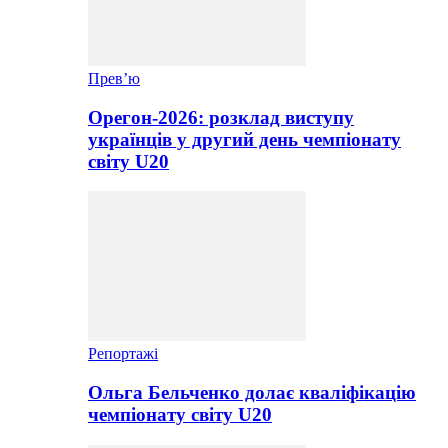
Прев’ю
Орегон-2026: розклад виступу
українців у другий день чемпіонату
світу U20
Репортажі
Ольга Бельченко долає кваліфікацію
чемпіонату світу U20