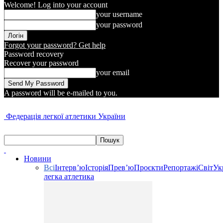
Welcome! Log into your account
your username
your password
Forgot your password? Get help
Password recovery
Recover your password
your email
A password will be e-mailed to you.
Федерація легкої атлетики України
Новини
Всі
Інтерв’ю
Історія
Прев’ю
Проєкти
Репортажі
Світ
Ук
легка атлетика