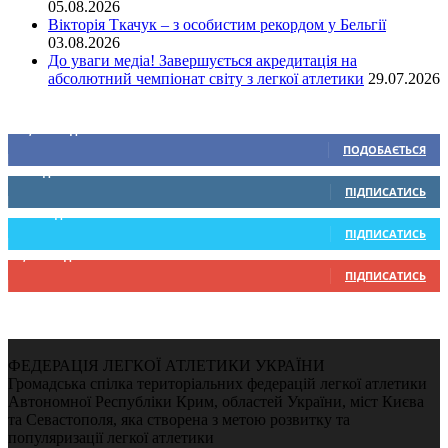
05.08.2026
Вікторія Ткачук – з особистим рекордом у Бельгії
03.08.2026
До уваги медіа! Завершується акредитація на
абсолютний чемпіонат світу з легкої атлетики
29.07.2026
Ми у соціальних мережах
15,104
Підписників
ПОДОБАЄТЬСЯ
0
Підписників
ПІДПИСАТИСЬ
234
Підписників
ПІДПИСАТИСЬ
9,370
Підписників
ПІДПИСАТИСЬ
ФЕДЕРАЦІЯ ЛЕГКОЇ АТЛЕТИКИ УКРАЇНИ
Громадська спілка територіальних федерацій легкої атлетики
Автономної Республіки Крим, областей України, міст Києва
та Севастополя, яка створена з метою розвитку та
популяризації легкої атлетики