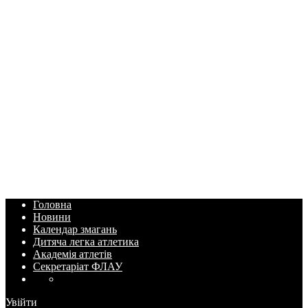
Головна
Новини
Календар змагань
Дитяча легка атлетика
Академія атлетів
Секретаріат ФЛАУ
Увійти