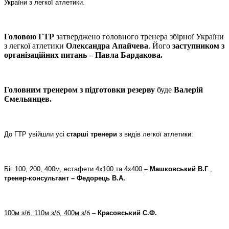
України з легкої атлетики.
Головою ГТР
затверджено головного тренера збірної України
з легкої атлетики
Олександра Апайчева
. Його
заступником з
організаційних питань – Павла Бардакова.
Головним тренером з підготовки резерву
буде
Валерій
Ємельянцев.
До ГТР увійшли усі
старші тренери
з видів легкої атлетики:
Біг 100, 200, 400м, естафети 4х100 та 4х400
–
Машковський В.Г
.,
тренер-консультант
– Федорець В.А.
100м з/б, 110м з/б, 400м з/
б –
Красовський С.Ф.