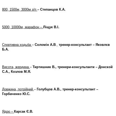
800, 1500м, 3000м з/п
– Степанцов К.А.
5000, 10000м, марафон –
Ліщук В.І.
Спортивна ходьба
–
Соломін А.В
.,
тренер-консультант – Яковлєв
Б.А.
Висота, жердина
–
Тиртишник В., тренери-консультанти – Донской
С.А., Козлов М.Я.
Довжина, потрійний
–
Голубцов А.В., тренер-консультант –
Горбаченко Ю.С.
Ядро –
Карсак Є.В.