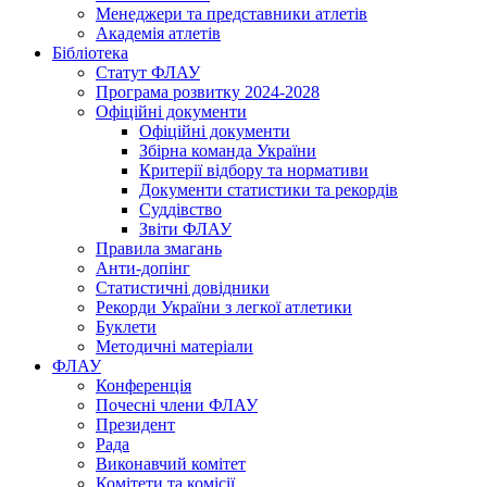
Менеджери та представники атлетів
Академія атлетів
Бібліотека
Статут ФЛАУ
Програма розвитку 2024-2028
Офіційні документи
Офіційні документи
Збірна команда України
Критерії відбору та нормативи
Документи статистики та рекордів
Суддівство
Звіти ФЛАУ
Правила змагань
Анти-допінг
Статистичні довідники
Рекорди України з легкої атлетики
Буклети
Методичні матеріали
ФЛАУ
Конференція
Почесні члени ФЛАУ
Президент
Рада
Виконавчий комітет
Комітети та комісії