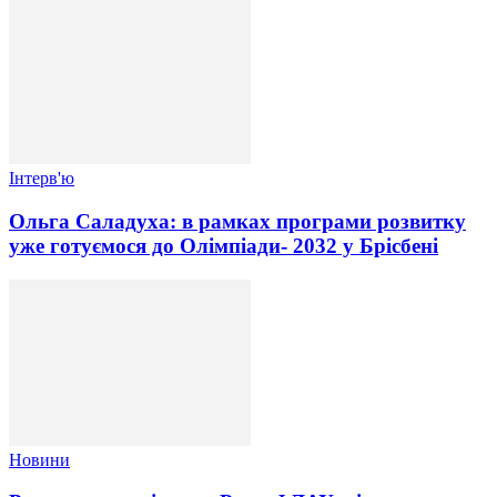
Інтерв'ю
Ольга Саладуха: в рамках програми розвитку
уже готуємося до Олімпіади- 2032 у Брісбені
Новини