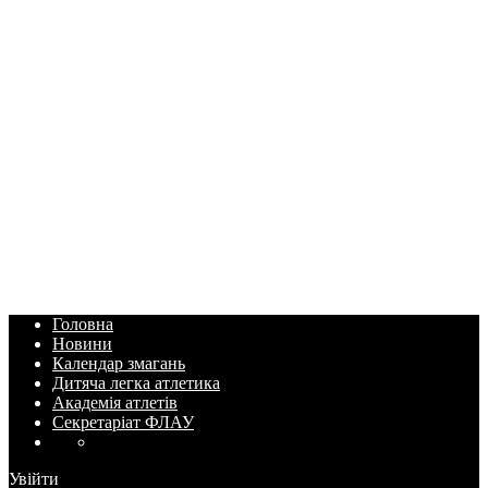
Головна
Новини
Календар змагань
Дитяча легка атлетика
Академія атлетів
Секретаріат ФЛАУ
Увійти