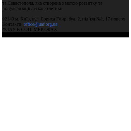
та Севастополя, яка створена з метою розвитку та
популяризації легкої атлетики
02140 м. Київ, вул. Бориса Гмирі буд. 2, під’їзд №1, 17 поверх
Контакти:
office@uaf.org.ua
ФЛАУ В СОЦ. МЕРЕЖАХ
© 2004-2026, Федерація легкої атлетики України