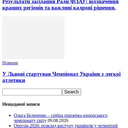
Результати засідання Ради ФЛАУ: відзначення
кращих регіонів та важливі кадрові рішення.
Новини
У Львові стартував Чемпіонат України з легкої
атлетики
Нещодавні записи
Ольга Бельченко – срібна призерка юніорського
чемпіонату світу
09.08.2026
Орегон-2026: розклад виступу українців у четвертий