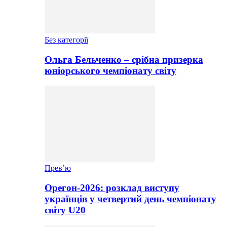
Без категорії
Ольга Бельченко – срібна призерка
юніорського чемпіонату світу
Прев’ю
Орегон-2026: розклад виступу
українців у четвертий день чемпіонату
світу U20