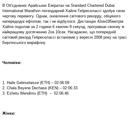
В Об’єднаних Арабських Еміратах на
Standard
Chartered
Dubai
International
Marathon
легендарний Хайле Гебреселассі здобув свою
чергову перемогу. Однак, оновлення світового рекорду, обіцяного
напередодні ефіопом, так і не відбулося. Дистанцію 42км195метрів
Хайле подолав за 2 години 6 хвилин 9 секунд, програвши своєму ж
найкращому досягненню 2хв.10сек. Нагадаємо, що попередній
світовий рекорд Гебреселассі встановив у вересні 2008 року на трасі
Берлінського марафону.
Чоловіки:
1. Haile Gebrselaisse
(ETH) – 02:06:09
2. Chala Beyene Dechase
(KEN) – 02:06:33
3. Eshetu Wendimu
(ETH) – 02:06:46
Жінки: