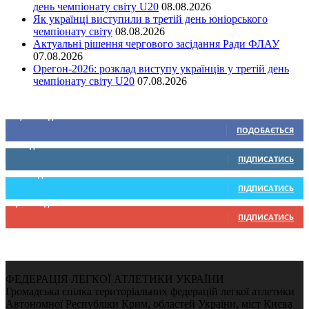
день чемпіонату світу U20
08.08.2026
Як українці виступили в третій день юніорського
чемпіонату світу
08.08.2026
Актуальні рішення чергового засідання Ради ФЛАУ
07.08.2026
Орегон-2026: розклад виступу українців у третій день
чемпіонату світу U20
07.08.2026
Ми у соціальних мережах
15,104
Підписників
ПОДОБАЄТЬСЯ
0
Підписників
ПІДПИСАТИСЬ
234
Підписників
ПІДПИСАТИСЬ
9,370
Підписників
ПІДПИСАТИСЬ
ФЕДЕРАЦІЯ ЛЕГКОЇ АТЛЕТИКИ УКРАЇНИ
Громадська спілка територіальних федерацій легкої атлетики
Автономної Республіки Крим, областей України, міст Києва