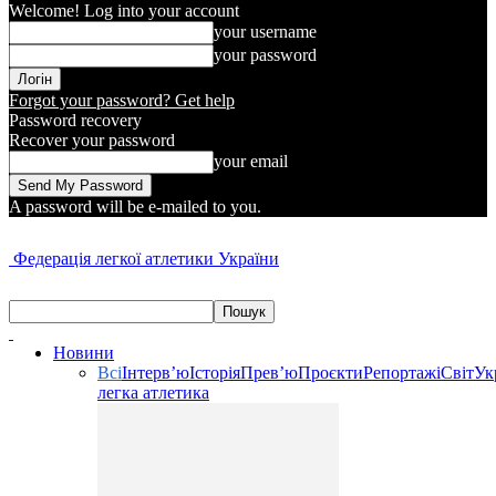
Welcome! Log into your account
your username
your password
Forgot your password? Get help
Password recovery
Recover your password
your email
A password will be e-mailed to you.
Федерація легкої атлетики України
Новини
Всі
Інтерв’ю
Історія
Прев’ю
Проєкти
Репортажі
Світ
Ук
легка атлетика