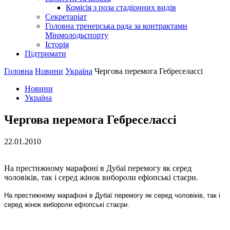
Комісія з поза стадіонних видів
Секретаріат
Головна тренерська рада за контрактами
Мінмолодьспорту
Історія
Підтримати
Головна
Новини
Україна
Чергова перемога Гебреселассі
Новини
Україна
Чергова перемога Гебреселассі
22.01.2010
На престижному марафоні в Дубаї перемогу як серед
чоловіків, так і серед жінок вибороли ефіопські стаєри.
На престижному марафоні в Дубаї перемогу як серед чоловіків, так і
серед жінок вибороли ефіопські стаєри.