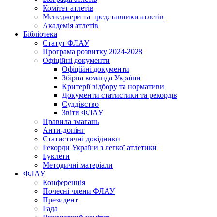
Комітет атлетів
Менеджери та представники атлетів
Академія атлетів
Бібліотека
Статут ФЛАУ
Програма розвитку 2024-2028
Офіційні документи
Офіційні документи
Збірна команда України
Критерії відбору та нормативи
Документи статистики та рекордів
Суддівство
Звіти ФЛАУ
Правила змагань
Анти-допінг
Статистичні довідники
Рекорди України з легкої атлетики
Буклети
Методичні матеріали
ФЛАУ
Конференція
Почесні члени ФЛАУ
Президент
Рада