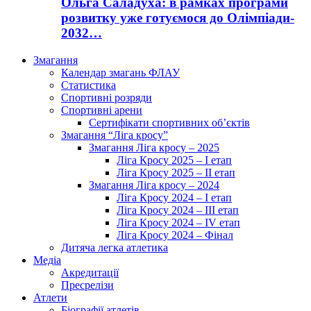
Ольга Саладуха: в рамках програми
розвитку уже готуємося до Олімпіади-
2032…
Змагання
Календар змагань ФЛАУ
Статистика
Спортивні розряди
Спортивні арени
Сертифікати спортивних об’єктів
Змагання “Ліга кросу”
Змагання Ліга кросу – 2025
Ліга Кросу 2025 – I етап
Ліга Кросу 2025 – II етап
Змагання Ліга кросу – 2024
Ліга Кросу 2024 – I етап
Ліга Кросу 2024 – III етап
Ліга Кросу 2024 – IV етап
Ліга Кросу 2024 – Фінал
Дитяча легка атлетика
Медіа
Акредитації
Пресрелізи
Атлети
Біографії атлетів