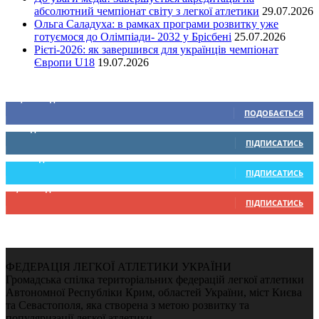
абсолютний чемпіонат світу з легкої атлетики
29.07.2026
Ольга Саладуха: в рамках програми розвитку уже
готуємося до Олімпіади- 2032 у Брісбені
25.07.2026
Рієті-2026: як завершився для українців чемпіонат
Європи U18
19.07.2026
Ми у соціальних мережах
15,104
Підписників
ПОДОБАЄТЬСЯ
0
Підписників
ПІДПИСАТИСЬ
234
Підписників
ПІДПИСАТИСЬ
9,370
Підписників
ПІДПИСАТИСЬ
ФЕДЕРАЦІЯ ЛЕГКОЇ АТЛЕТИКИ УКРАЇНИ
Громадська спілка територіальних федерацій легкої атлетики
Автономної Республіки Крим, областей України, міст Києва
та Севастополя, яка створена з метою розвитку та
популяризації легкої атлетики