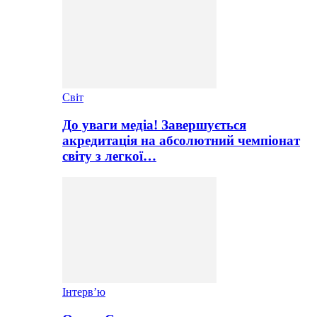
Світ
До уваги медіа! Завершується
акредитація на абсолютний чемпіонат
світу з легкої…
Інтерв’ю