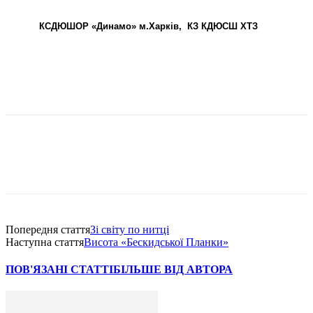
КСДЮШОР «Динамо» м.Харків,
КЗ КДЮСШ ХТЗ
Попередня стаття
Зі світу по нитці
Наступна стаття
Висота «Бескидської Планки»
ПОВ'ЯЗАНІ СТАТТІ
БІЛЬШЕ ВІД АВТОРА