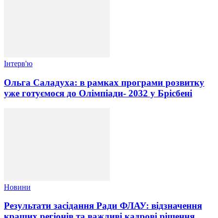
Інтерв'ю
Ольга Саладуха: в рамках програми розвитку
уже готуємося до Олімпіади- 2032 у Брісбені
Новини
Результати засідання Ради ФЛАУ: відзначення
кращих регіонів та важливі кадрові рішення.