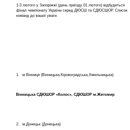
1-3 лютого
у
Запоріжжі (день приїзду 01 лютого)
відбудеться
фінал чемпіонату України серед ДЮСШ та СДЮСШОР. Список
команд до вашої уваги.
1.
м.Вінниця (Вінницька,Кіровоградська,Хмельницька)
Вінницька СДЮШОР «Колос», СДЮШОР м.Житомир
2.
м.Донецьк (Донецька)