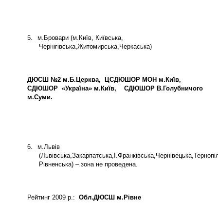
5.
м.Бровари (м.Київ, Київська,
Чернігівська,Житомирська,Черкаська)
ДЮСШ №2 м.Б.Церква,
ЦСДЮШОР МОН м.Київ,
СДЮШОР
«Україна» м.Київ,
СДЮШОР В.Голубничого
м.Суми.
6.
м.Львів
(Львівська,Закарпатська,І.Франківська,Чернівецька,Терноп
Рівненська) – зона не проведена.
Рейтинг 2009 р.:
Обл.ДЮСШ м.Рівне