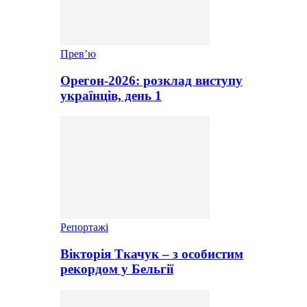
Прев’ю
Орегон-2026: розклад виступу
українців, день 1
Репортажі
Вікторія Ткачук – з особистим
рекордом у Бельгії