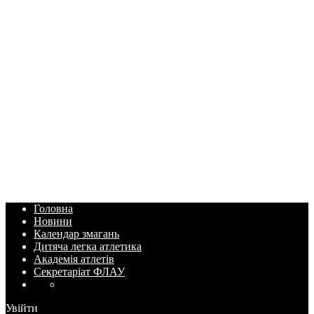
Головна
Новини
Календар змагань
Дитяча легка атлетика
Академія атлетів
Секретаріат ФЛАУ
Увійти