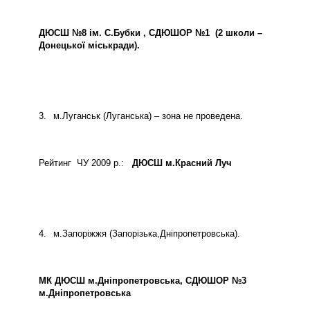
ДЮСШ №8 ім. С.Бубки , СДЮШОР №1
(2 школи –
Донецької міськради).
3.
м.Луганськ (Луганська) – зона не проведена.
Рейтинг
ЧУ 2009 р.:
ДЮСШ м.Красний Луч
4.
м.Запоріжжя (Запорізька,Дніпропетровська).
МК ДЮСШ м.Дніпропетровська, СДЮШОР №3
м.Дніпропетровська