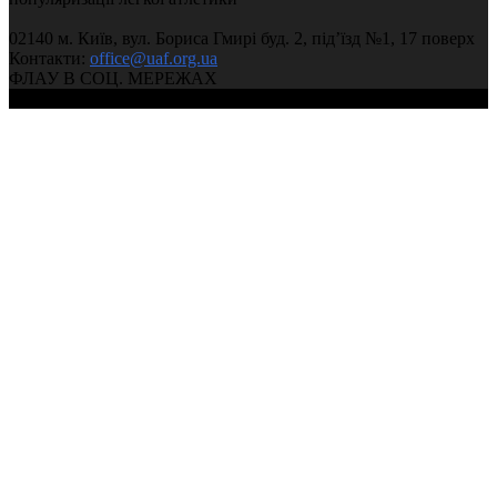
02140 м. Київ, вул. Бориса Гмирі буд. 2, під’їзд №1, 17 поверх
Контакти:
office@uaf.org.ua
ФЛАУ В СОЦ. МЕРЕЖАХ
© 2004-2026, Федерація легкої атлетики України