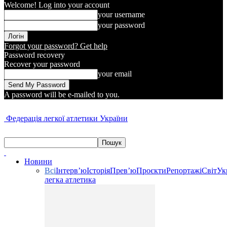
Welcome! Log into your account
your username
your password
Forgot your password? Get help
Password recovery
Recover your password
your email
A password will be e-mailed to you.
Федерація легкої атлетики України
Новини
Всі
Інтерв’ю
Історія
Прев’ю
Проєкти
Репортажі
Світ
Ук
легка атлетика