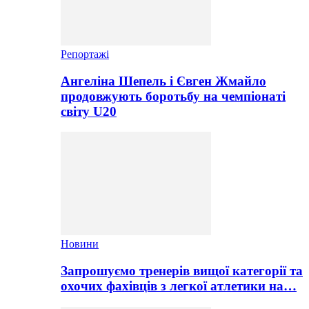
Репортажі
Ангеліна Шепель і Євген Жмайло
продовжують боротьбу на чемпіонаті
світу U20
Новини
Запрошуємо тренерів вищої категорії та
охочих фахівців з легкої атлетики на…