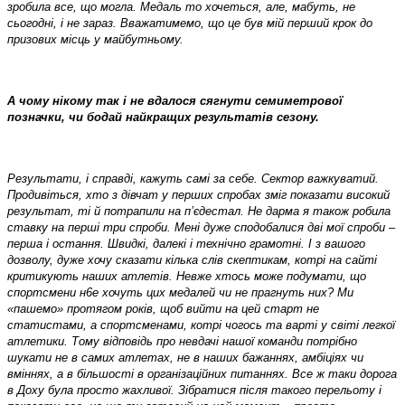
зробила все, що могла. Медаль то хочеться, але, мабуть, не
сьогодні, і не зараз. Вважатимемо, що це був мій перший крок до
призових місць у майбутньому.
А чому нікому так і не вдалося сягнути семиметрової
позначки, чи бодай найкращих результатів сезону.
Результати, і справді, кажуть самі за себе. Сектор важкуватий.
Продивіться, хто з дівчат у перших спробах зміг показати високий
результат, ті й потрапили на п’єдестал. Не дарма я також робила
ставку на перші три спроби. Мені дуже сподобалися дві мої спроби –
перша і остання. Швидкі, далекі і технічно грамотні. І з вашого
дозволу, дуже хочу сказати кілька слів скептикам, котрі на сайті
критикують наших атлетів. Невже хтось може подумати, що
спортсмени н6е хочуть цих медалей чи не прагнуть них? Ми
«пашемо» протягом років, щоб вийти на цей старт не
статистами, а спортсменами, котрі чогось та варті у світі легкої
атлетики. Тому відповідь про невдачі нашої команди потрібно
шукати не в самих атлетах, не в наших бажаннях, амбіціях чи
вміннях, а в більшості в організаційних питаннях. Все ж таки дорога
в Доху була просто жахливої. Зібратися після такого перельоту і