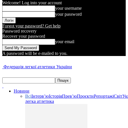
Welcome! Log into your account
your username
your password
Forgot your password? Get help
Password recovery
Recover your password
your email
A password will be e-mailed to you.
Федерація легкої атлетики України
Новини
Всі
Інтерв’ю
Історія
Прев’ю
Проєкти
Репортажі
Світ
Ук
легка атлетика