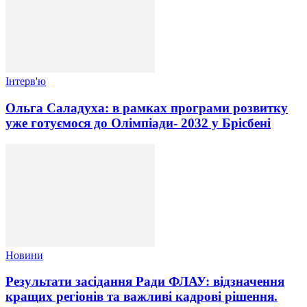
Інтерв'ю
Ольга Саладуха: в рамках програми розвитку
уже готуємося до Олімпіади- 2032 у Брісбені
Новини
Результати засідання Ради ФЛАУ: відзначення
кращих регіонів та важливі кадрові рішення.