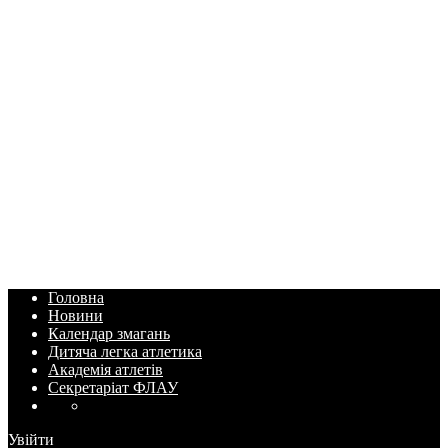
Головна
Новини
Календар змагань
Дитяча легка атлетика
Академія атлетів
Секретаріат ФЛАУ
Увійти