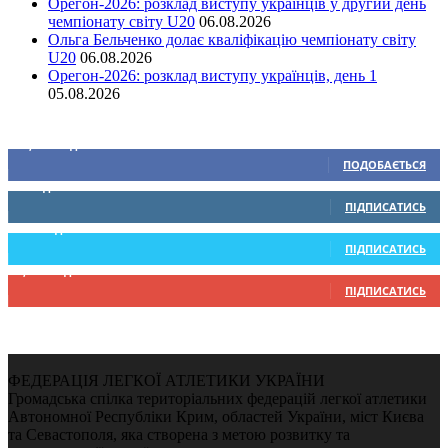
Орегон-2026: розклад виступу українців у другий день
чемпіонату світу U20
06.08.2026
Ольга Бельченко долає кваліфікацію чемпіонату світу
U20
06.08.2026
Орегон-2026: розклад виступу українців, день 1
05.08.2026
Ми у соціальних мережах
15,104
Підписників
ПОДОБАЄТЬСЯ
0
Підписників
ПІДПИСАТИСЬ
234
Підписників
ПІДПИСАТИСЬ
9,370
Підписників
ПІДПИСАТИСЬ
ФЕДЕРАЦІЯ ЛЕГКОЇ АТЛЕТИКИ УКРАЇНИ
Громадська спілка територіальних федерацій легкої атлетики
Автономної Республіки Крим, областей України, міст Києва
та Севастополя, яка створена з метою розвитку та