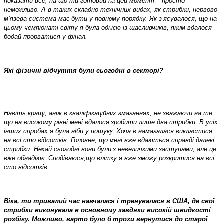
показати все, на що ти готовий на цей момент – просто
неможливо. А в таких складно-технічних видах, як стрибки, нервово-
м’язева система має бути у повному порядку. Як з’ясувалося, що на
цьому чемпіонаті світу я була однією із щасливчиків, яким вдалося
бодай прорватися у фінал.
Які фізичні відчуття були сьогодні в секторі?
Навіть кращі, аніж в кваліфікаційних змаганнях, не зважаючи на те,
що на високому рівні мені вдалося зробити лише два стрибки. В усіх
інших спробах я була ніби у пошуку. Хоча в намагалася викластися
на всі сто відсотків. Головне, що мені вже вдаються справді далекі
стрибки. Нехай сьогодні вони були з невеличкими заступами, але це
вже обнадіює. Сподіваюся,що влітку я вже зможу розкритися на всі
сто відсотків.
Віка, ти тривалий час навчалася і тренувалася в США, де свої
стрибки виконувала в основному завдяки високій швидкості
розбігу. Можливо, варто було б трохи вернутися до старої