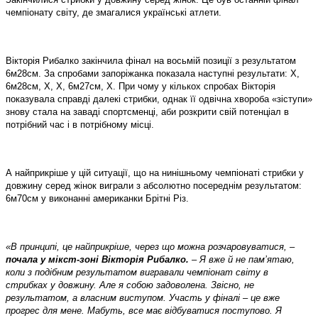
чемпіонату світу, де змагалися українські атлети.
Вікторія Рибалко закінчила фінал на восьмій позиції з результатом
6м28см. За спробами запоріжанка показала наступні результати: Х,
6м28см, Х, Х, 6м27см, Х. При чому у кількох спробах Вікторія
показувала справді далекі стрибки, однак її одвічна хвороба «зіступи»
знову стала на заваді спортсменці, аби розкрити свій потенціал в
потрібний час і в потрібному місці.
А найприкріше у цій ситуації, що на нинішньому чемпіонаті стрибки у
довжину серед жінок виграли з абсолютно посереднім результатом:
6м70см у виконанні американки Брітні Різ.
«В принципі, це найприкріше, через що можна розчаровуватися, –
почала у мікст-зоні Вікторія Рибалко.
– Я вже й не пам’ятаю,
коли з подібним результатом вигравали чемпіонат світу в
стрибках у довжину. Але я собою задоволена. Звісно, не
результатом, а власним виступом. Участь у фіналі – це вже
прогрес для мене. Мабуть, все має відбуватися поступово. Я