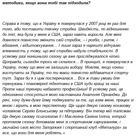
методики, якщо вона тобі так підходила?
Справа в тому, що в Україну я повернулася у 2007 році як раз для
того, аби поставити техніку стрибка. Швидкість, по відношенню
до тієї, яка була у мене в США, зараз навіть виросла. Але мені
довелося повністю змінити свій стрибок, – і розбіг, і ритм, і
вбігання, і відштовхування… І лише зараз я нарешті відчуваю
впевненість у тому, що мої стрибки набули стабільності. В
усякому разі нинішнього сезону це вже просліджувалося чітко.
Щоправда, сьогодні трохи не склалося… В принципі, я повернулася в
Україну, тому що мені не залишили вибору. Мовляв, якщо хочеш
виступати за Україну, то ти маєш повністю віддаватися спорту
тут. Зараз би я з цим посперечалася… Все ж таки умови для
тренувань і планомірної підготовки в США куди кращі за наші.
Проте наші тренери набагато професійніші! В усякому разі, це
однозначно стосується мого наставника Анатолія Орнанджи. До
речі, хочу дуже-дуже йому подякувати за те, що взяв мене, працює зі
мною і вірить в мою перспективу. Ще щиро дякую своєму коханому
чоловікові Сергію Блонському за підтримку. Він тепер мій талісман.
Ще дякую своєму психологові Ії і Маслєніна Євгена Ілліча, котрий
протягом сезону допомагає мені зі спортивним харчуванням, і
звичайно своє місто Запоріжжя і спортивний клуб «Металург» за
все, що вони для мене роблять.»