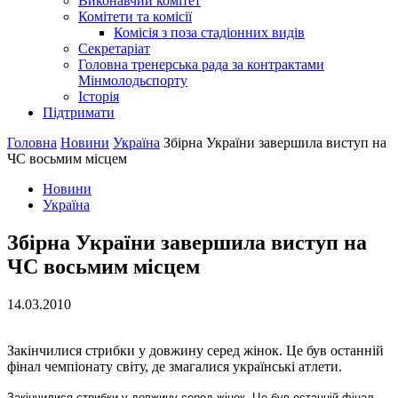
Виконавчий комітет
Комітети та комісії
Комісія з поза стадіонних видів
Секретаріат
Головна тренерська рада за контрактами
Мінмолодьспорту
Історія
Підтримати
Головна
Новини
Україна
Збірна України завершила виступ на
ЧС восьмим місцем
Новини
Україна
Збірна України завершила виступ на
ЧС восьмим місцем
14.03.2010
Закінчилися стрибки у довжину серед жінок. Це був останній
фінал чемпіонату світу, де змагалися українські атлети.
Закінчилися стрибки у довжину серед жінок. Це був останній фінал