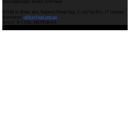
популяризації легкої атлетики
02140 м. Київ, вул. Бориса Гмирі буд. 2, під’їзд №1, 17 поверх
Контакти:
office@uaf.org.ua
ФЛАУ В СОЦ. МЕРЕЖАХ
© 2004-2026, Федерація легкої атлетики України