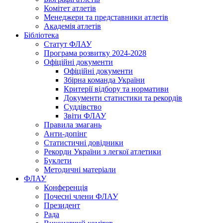
Комітет атлетів
Менеджери та представники атлетів
Академія атлетів
Бібліотека
Статут ФЛАУ
Програма розвитку 2024-2028
Офіційні документи
Офіційні документи
Збірна команда України
Критерії відбору та нормативи
Документи статистики та рекордів
Суддівство
Звіти ФЛАУ
Правила змагань
Анти-допінг
Статистичні довідники
Рекорди України з легкої атлетики
Буклети
Методичні матеріали
ФЛАУ
Конференція
Почесні члени ФЛАУ
Президент
Рада