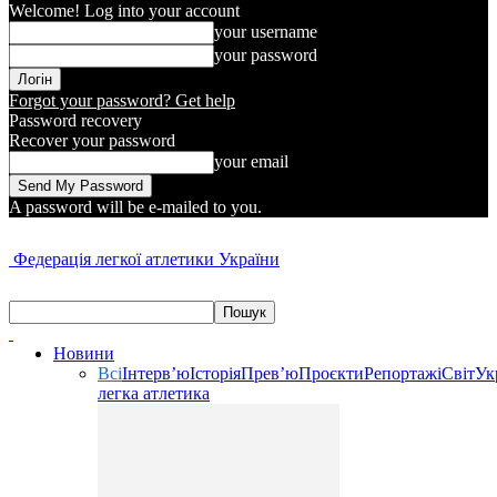
Welcome! Log into your account
your username
your password
Forgot your password? Get help
Password recovery
Recover your password
your email
A password will be e-mailed to you.
Федерація легкої атлетики України
Новини
Всі
Інтерв’ю
Історія
Прев’ю
Проєкти
Репортажі
Світ
Ук
легка атлетика