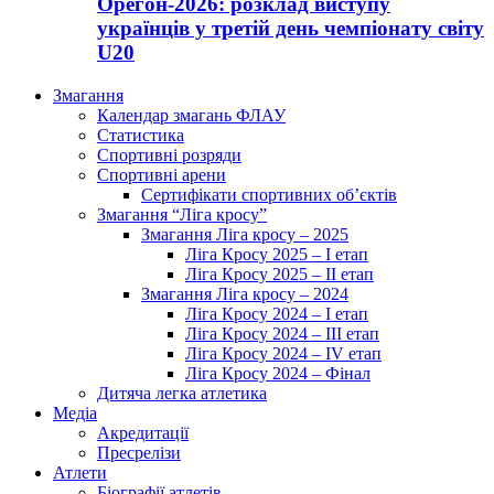
Орегон-2026: розклад виступу
українців у третій день чемпіонату світу
U20
Змагання
Календар змагань ФЛАУ
Статистика
Спортивні розряди
Спортивні арени
Сертифікати спортивних об’єктів
Змагання “Ліга кросу”
Змагання Ліга кросу – 2025
Ліга Кросу 2025 – I етап
Ліга Кросу 2025 – II етап
Змагання Ліга кросу – 2024
Ліга Кросу 2024 – I етап
Ліга Кросу 2024 – III етап
Ліга Кросу 2024 – IV етап
Ліга Кросу 2024 – Фінал
Дитяча легка атлетика
Медіа
Акредитації
Пресрелізи
Атлети
Біографії атлетів