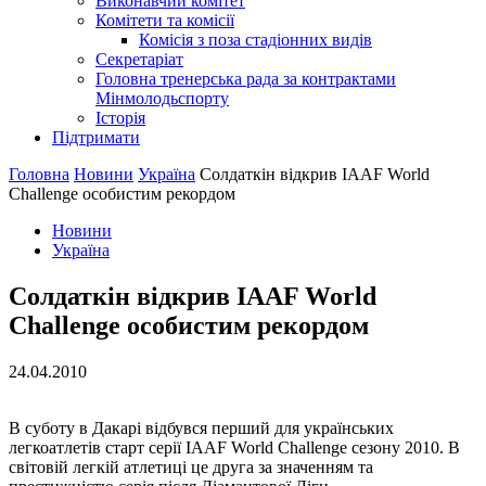
Виконавчий комітет
Комітети та комісії
Комісія з поза стадіонних видів
Секретаріат
Головна тренерська рада за контрактами
Мінмолодьспорту
Історія
Підтримати
Головна
Новини
Україна
Солдаткін відкрив IAAF World
Challenge особистим рекордом
Новини
Україна
Солдаткін відкрив IAAF World
Challenge особистим рекордом
24.04.2010
В суботу в Дакарі відбувся перший для українських
легкоатлетів старт серії IAAF World Challenge сезону 2010. В
світовій легкій атлетиці це друга за значенням та