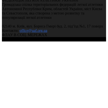
ФЕДЕРАЦІЯ ЛЕГКОЇ АТЛЕТИКИ УКРАЇНИ
Громадська спілка територіальних федерацій легкої атлетики
Автономної Республіки Крим, областей України, міст Києва
та Севастополя, яка створена з метою розвитку та
популяризації легкої атлетики
02140 м. Київ, вул. Бориса Гмирі буд. 2, під’їзд №1, 17 поверх
Контакти:
office@uaf.org.ua
ФЛАУ В СОЦ. МЕРЕЖАХ
© 2004-2026, Федерація легкої атлетики України