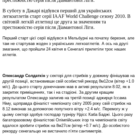
престижністю серія після Діамантової Ліги.
В суботу в Дакарі відбувся перший для українських
легкоатлетів старт серії IAAF World Challenge сезону 2010. В
світовій легкій атлетиці це друга за значенням та
престижністю серія після Діамантової Ліги.
Перший старт цієї серії відбувся в Мельбурні на початку березня, але
там не стартував жоден з українських легкоатлетів. А ось на другі
змагання, що пройшли 24 квітня в Сенегалі прилетіли троє наших
атлетів.
Олександр Солдаткін
у секторі для стрибків у довжину фінішував на
другій позиції, встановивши свій особистий рекорд 8м12см (вітер +1.0
м/с). До цього старту донеччанин мав в активі результати 8.02, як в
закритих приміщеннях, так і на стадіоні. За другим кращим
результатом Олександр залигив на третій позиції аджирця Іссама
Німу, щоправда фіналіст чемпіонату світу 2005 року свій стрибок на
8.12 виконав за допомогою попутного вітру +2.4 м/с. Перемогу ж у
цьому секторі здобув господар турніру Ндісс Каба Баджі. Цього разу
багаторазовому фіналістові Олімпійських ігор та чемпіонатів світу
вдалося зробити стрибок на 8м27см (вітер +0.7 м/с). До особистого
рекорду сенегальцю не вистачило п’яти сантиметрів.