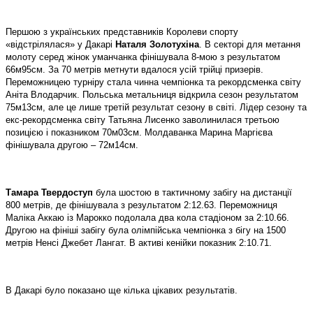
Першою з українських представників Королеви спорту
«відстрілялася» у Дакарі
Наталя Золотухіна
. В секторі для метання
молоту серед жінок уманчанка фінішувала 8-мою з результатом
66м95см. За 70 метрів метнути вдалося усій трійці призерів.
Переможницею турніру стала чинна чемпіонка та рекордсменка світу
Аніта Влодарчик. Польська метальниця відкрила сезон результатом
75м13см, але це лише третій результат сезону в світі. Лідер сезону та
екс-рекордсменка світу Татьяна Лисенко заволинилася третьою
позицією і показником 70м03см. Молдаванка Марина Маргієва
фінішувала другою – 72м14см.
Тамара Твердоступ
була шостою в тактичному забігу на дистанції
800 метрів, де фінішувала з результатом 2:12.63. Переможниця
Маліка Аккаю із Марокко подолала два кола стадіоном за 2:10.66.
Другою на фініші забігу була олімпійська чемпіонка з бігу на 1500
метрів Ненсі
Джебет
Лангат. В активі кенійки показник 2:10.71.
В Дакарі було показано ще кілька цікавих результатів.