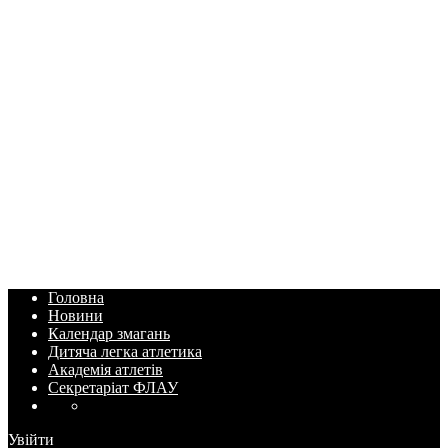
Головна
Новини
Календар змагань
Дитяча легка атлетика
Академія атлетів
Секретаріат ФЛАУ
Увійти