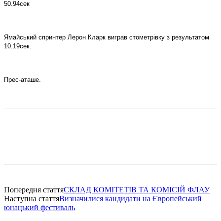
50.94сек
Ямайський спринтер Лерон Кларк виграв стометрівку з результатом
10.19сек.
Прес-аташе.
Попередня стаття
СКЛАД КОМІТЕТІВ ТА КОМІСІЙ ФЛАУ
Наступна стаття
Визначилися кандидати на Європейський
юнацький фестиваль