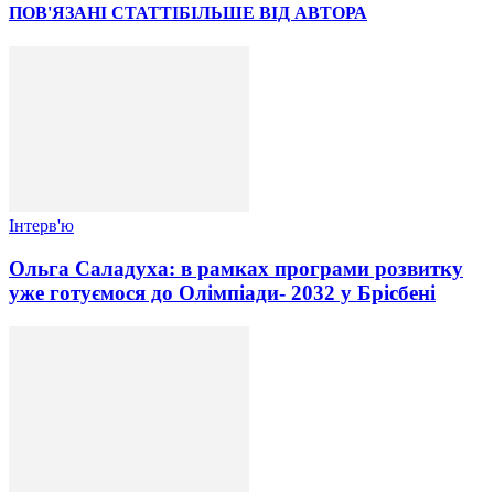
ПОВ'ЯЗАНІ СТАТТІ
БІЛЬШЕ ВІД АВТОРА
Інтерв'ю
Ольга Саладуха: в рамках програми розвитку
уже готуємося до Олімпіади- 2032 у Брісбені