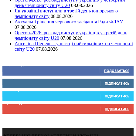
день чемпіонату світу U20
08.08.2026
Як українці виступили в третій день юніорського
чемпіонату світу
08.08.2026
Актуальні рішення чергового засідання Ради ФЛАУ
07.08.2026
Орегон-2026: розклад виступу українців у третій день
чемпіонату світу U20
07.08.2026
Ангеліна Шепель – у шістці найсильніших на чемпіонаті
світу U20
07.08.2026
Ми у соціальних мережах
15,104
Підписників
ПОДОБАЄТЬСЯ
0
Підписників
ПІДПИСАТИСЬ
234
Підписників
ПІДПИСАТИСЬ
9,370
Підписників
ПІДПИСАТИСЬ