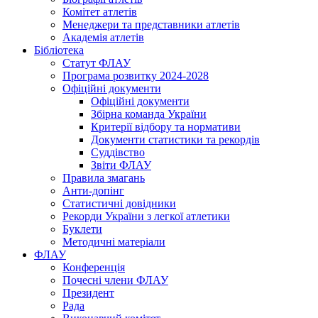
Комітет атлетів
Менеджери та представники атлетів
Академія атлетів
Бібліотека
Статут ФЛАУ
Програма розвитку 2024-2028
Офіційні документи
Офіційні документи
Збірна команда України
Критерії відбору та нормативи
Документи статистики та рекордів
Суддівство
Звіти ФЛАУ
Правила змагань
Анти-допінг
Статистичні довідники
Рекорди України з легкої атлетики
Буклети
Методичні матеріали
ФЛАУ
Конференція
Почесні члени ФЛАУ
Президент
Рада