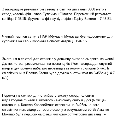
З найкращим результатом сезону в світі на дистанції 3000 метрів
серед чоловік фінішував Сулейман Сімотво. Переможний результат
кенійця 7:45.15. Другим на фінішу був ефіоп Таріку Бекеле – 7:45.81.
Чинний чемпіон світу із ПАР Мбулаєні Мулаєдзі був недосяжним для
супрників на своїй коронній вісімсот метрівці: 1:46.15.
Змагання в секторі для стрибків у довжину виграла американка Фанмі
Джімо, котра приземлилася на позначці 6м87см, щоправда попутний
вітер в цей момент набагато перевищував норму і складав 5 м/с. Її
співвітчизниця Браяна Гленн була другою зі стрибком на 6м58см (+4.7
м/с).
Перемогу в секторі для стрибків у висоту серед чоловіків
відсвяткував фіналіст зимового чемпіонату світу в Досі (6 місце)
ботсванець Кабело Кроссейманг стрибком на 2м26см, а його
співвітчизниця, лідер світового сезону з результатом 50.35 Аманте
Монтшо була першою на фініші чотирьохсотметрової дистанції –