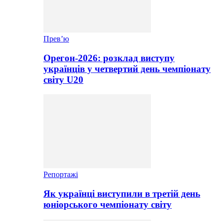
Прев’ю
Орегон-2026: розклад виступу
українців у четвертий день чемпіонату
світу U20
Репортажі
Як українці виступили в третій день
юніорського чемпіонату світу