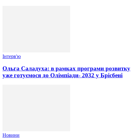
Інтерв'ю
Ольга Саладуха: в рамках програми розвитку
уже готуємося до Олімпіади- 2032 у Брісбені
Новини