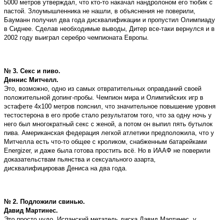
5000 метров утверждал, что кто-то накачал нандролоном его тюбик с
пастой. Злоумышленника не нашли, в объяснения не поверили,
Бауманн получил два года дисквалификации и пропустил Олимпиаду
в Сиднее. Сделав необходимые выводы, Дитер все-таки вернулся и в
2002 году выиграл серебро чемпионата Европы.
№ 3. Секс и пиво.
Деннис Митчелл.
Это, возможно, одно из самых отвратительных оправданий своей
положительной допинг-пробы. Чемпион мира и Олимпийских игр в
эстафете 4х100 метров пояснил, что значительное повышение уровня
тестостерона в его пробе стало результатом того, что за одну ночь у
него был многократный секс с женой, а потом он выпил пять бутылок
пива. Американская федерация легкой атлетики предположила, что у
Митчелла есть что-то общее с кроликом, снабженным батарейками
Energizer, и даже была готова простить всё. Но в ИААФ не поверили
доказательствам пьянства и сексуального азарта,
дисквалифицировав Дениса на два года.
№ 2. Подложили свинью.
Давид Мартинес.
Это просто чудо. Испанский метатель диска Давид Мартинес, у