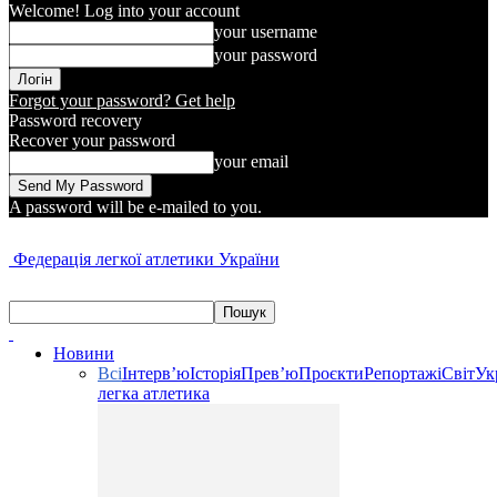
Welcome! Log into your account
your username
your password
Forgot your password? Get help
Password recovery
Recover your password
your email
A password will be e-mailed to you.
Федерація легкої атлетики України
Новини
Всі
Інтерв’ю
Історія
Прев’ю
Проєкти
Репортажі
Світ
Ук
легка атлетика