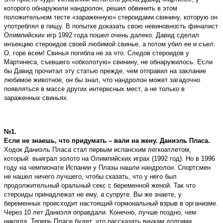
которого обнаружили нандролон, решил обвинить в этом
положительном тесте «зараженную» стероидами свинину, которую он
употреблял в пищу. В попытке доказать свою невиновность финалист
Олимпийских игр 1992 года пошел очень далеко. Давид сделал
инъекцию стероидов своей любимой свинье, а потом убил ее и съел.
О, горе всем! Свинья погибла не за что. Следов стероидов у
Мартинеса, съевшего «обколотую» свинину, не обнаружилось. Если
бы Давид прочитал эту статью прежде, чем отправил на заклание
любимое животное, он бы знал, что нандролон может загадочно
появляться в массе других интересных мест, а не только в
зараженных свиньях.
№1.
Если не знаешь, что придумать – вали на жену. Даниэль Пласа.
Ходок Даниэль Пласа стал первым испанским легкоатлетом,
который выиграл золото на Олимпийских играх (1992 год). Но в 1996
году на чемпионате Испании у Плазы нашли нандролон. Спортсмен
не нашел ничего лучшего, чтобы сказать, что у него был
продолжительный оральный секс с беременной женой. Так что
стероиды принадлежат не ему, а супруге. Вы же знаете, у
беременных происходит настоящий гормональный взрыв в организме.
Через 10 лет Даниэля оправдали. Конечно, лучше поздно, чем
никогда. Теперь Пласе будет, что рассказать внукам долгими