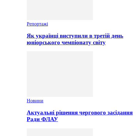
Репортажі
Як українці виступили в третій день
юніорського чемпіонату світу
Новини
Актуальні рішення чергового засідання
Ради ФЛАУ