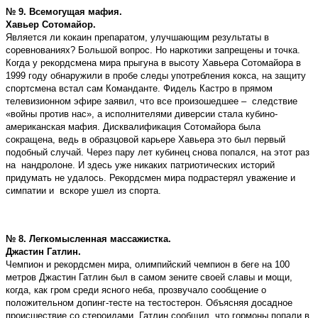
№ 9. Всемогущая мафия.
Хавьер Сотомайор.
Является ли кокаин препаратом, улучшающим результаты в
соревнованиях? Большой вопрос. Но наркотики запрещены и точка.
Когда у рекордсмена мира прыгуна в высоту Хавьера Сотомайора в
1999 году обнаружили в пробе следы употребления кокса, на защиту
спортсмена встал сам Команданте. Фидель Кастро в прямом
телевизионном эфире заявил, что все произошедшее – следствие
«войны против нас», а исполнителями диверсии стала кубино-
американская мафия. Дисквалификация Сотомайора была
сокращена, ведь в образцовой карьере Хавьера это был первый
подобный случай. Через пару лет кубинец снова попался, на этот раз
на нандролоне. И здесь уже никаких патриотических историй
придумать не удалось. Рекордсмен мира подрастерял уважение и
симпатии и вскоре ушел из спорта.
№ 8. Легкомысленная массажистка.
Джастин Гатлин.
Чемпион и рекордсмен мира, олимпийский чемпион в беге на 100
метров Джастин Гатлин был в самом зените своей славы и мощи,
когда, как гром среди ясного неба, прозвучало сообщение о
положительном допинг-тесте на тестостерон. Объясняя досадное
происшествие со стероидами, Гатлин сообщил, что гормоны попали в