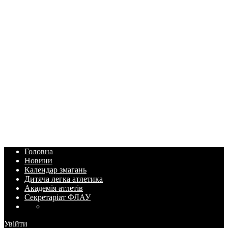
Головна
Новини
Календар змагань
Дитяча легка атлетика
Академія атлетів
Секретаріат ФЛАУ
Увійти