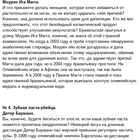
Моурен Ига Магги.
И что прикажете делать женщине, которая хочет избавиться от
растительности на ногах, но не желает царапать себя бритвой?
Конечно, она должна использовать крем для депиляции. Кто же мог
предположить, что этот безобидный косметический продукт
способствует улучшению результатов? Бразильская прыгунья в
длину Моурен Ига Магги, конечно, не знала об этой странной
взаимосвязи. Но когда в 2003 году в пробе спортсменки обнаружили
анаболические стероиды, Моурен обо всем догадалась и дала
единственно возможное объяснение этому недоразумению, обвинив
во всем крем для удаления волос. Так что, да здравствует бритва!
Магги дали два года, но в 2004 году бразильянку простили. На
Олимпийских играх в Афинах она не выступала, так как была
беременна. А в 2008 году в Пекине Магги стала первой и пока
единственной бразильянкой, которая выиграла золотую олимпийскую
медаль в индивидуальном виде.
№ 4. Зубная паста-убийца.
Дитер Бауманн.
Вы, конечно, будете беситься от злости, если ваша зубная паста
окажется пропитана нандролоном? Немецкий бегун на длинные
дистанции Дитер Бауманн пал жертвой привычки регулярно чистить
зубы. В 1999 году олимпийский чемпион Барселоны на дистанции