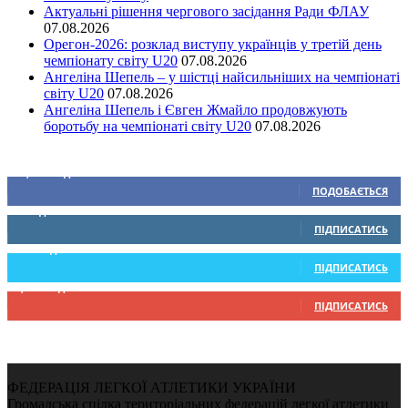
Актуальні рішення чергового засідання Ради ФЛАУ
07.08.2026
Орегон-2026: розклад виступу українців у третій день
чемпіонату світу U20
07.08.2026
Ангеліна Шепель – у шістці найсильніших на чемпіонаті
світу U20
07.08.2026
Ангеліна Шепель і Євген Жмайло продовжують
боротьбу на чемпіонаті світу U20
07.08.2026
Ми у соціальних мережах
15,104
Підписників
ПОДОБАЄТЬСЯ
0
Підписників
ПІДПИСАТИСЬ
234
Підписників
ПІДПИСАТИСЬ
9,370
Підписників
ПІДПИСАТИСЬ
ФЕДЕРАЦІЯ ЛЕГКОЇ АТЛЕТИКИ УКРАЇНИ
Громадська спілка територіальних федерацій легкої атлетики