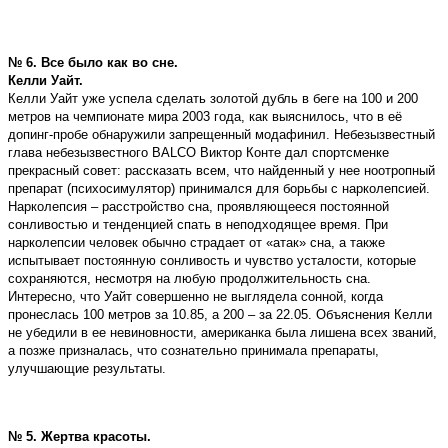
№ 6. Все было как во сне.
Келли Уайт.
Келли Уайт уже успела сделать золотой дубль в беге на 100 и 200
метров на чемпионате мира 2003 года, как выяснилось, что в её
допинг-пробе обнаружили запрещенный модафинил. Небезызвестный
глава небезызвестного BALCO Виктор Конте дал спортсменке
прекрасный совет: рассказать всем, что найденный у нее ноотропный
препарат (психосимулятор) принимался для борьбы с нарколепсией.
Нарколепсия – расстройство сна, проявляющееся постоянной
сонливостью и тенденцией спать в неподходящее время. При
нарколепсии человек обычно страдает от «атак» сна, а также
испытывает постоянную сонливость и чувство усталости, которые
сохраняются, несмотря на любую продолжительность сна.
Интересно, что Уайт совершенно не выглядела сонной, когда
пронеслась 100 метров за 10.85, а 200 – за 22.05. Объяснения Келли
не убедили в ее невиновности, американка была лишена всех званий,
а позже призналась, что сознательно принимала препараты,
улучшающие результаты.
№ 5. Жертва красоты.