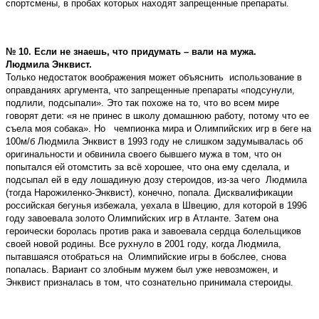
спортсмены, в пробах которых находят запрещенные препараты.
№ 10. Если не знаешь, что придумать – вали на мужа.
Людмила Энквист.
Только недостаток воображения может объяснить использование в
оправданиях аргумента, что запрещенные препараты «подсунули,
подлили, подсыпали». Это так похоже на то, что во всем мире
говорят дети: «я не принес в школу домашнюю работу, потому что ее
съела моя собака». Но чемпионка мира и Олимпийских игр в беге на
100м/б Людмила Энквист в 1993 году не слишком задумывалась об
оригинальности и обвинила своего бывшего мужа в том, что он
попытался ей отомстить за всё хорошее, что она ему сделала, и
подсыпал ей в еду лошадиную дозу стероидов, из-за чего Людмила
(тогда Нарожиленко-Энквист), конечно, попала. Дисквалификации
российская бегунья избежала, уехала в Швецию, для которой в 1996
году завоевала золото Олимпийских игр в Атланте. Затем она
героически боролась против рака и завоевала сердца болельщиков
своей новой родины. Все рухнуло в 2001 году, когда Людмила,
пытавшаяся отобраться на Олимпийские игры в бобслее, снова
попалась. Вариант со злобным мужем был уже невозможен, и
Энквист призналась в том, что сознательно принимала стероиды.