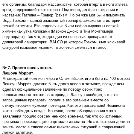
его организм, благодаря массажистке, которая втерла в ноги атлета
крем, содержащий тестостерон. Подтверждал факт втирания и
наставник Гатлина – Тревор Грэхэм. Но он уже мог бы и помолчать.
Ведь Грэхэм – самый знаменитый тренер-фармаколог в истории
легкой атлетики. Его подопечные были нафаршированы всякой
химией как утка яблоками (Мэрион Джонс и Тим Монтгомери
подтвердят). Так что, когда один из основных препаратов от
допинговой лаборатории BALCO (в которой Грэхэм был ключевой
фигурой) называют «крем», то хочется смеяться в голос.
№ 7. Просто очень хотел.
Лашоун Мэррит.
Многократный чемпион мира и Олимпийских игр в беге на 400 метров
Лошоун Мэррит должно быть долго чесал в затылке, прежде чем
сделал официальное заявление по поводу своих трех
положительных тестов на стероиды. Лашоун сообщил, что эти
запрещенные препараты попали в его организм вместе со
стимуляторами мужской потенции. Как это трогательно! Чемпионы
хотят побеждать везде. Конечно, после обнародования этого
заявления прошло совсем немного времени, так что об истинных
причинах происходящего еще мало известно. Но это история должна
занять место в списке самых щекотливых ситуаций в современной
легкой атлетике.