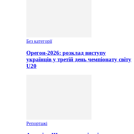
Без категорії
Орегон-2026: розклад виступу
українців у третій день чемпіонату світу
U20
Репортажі