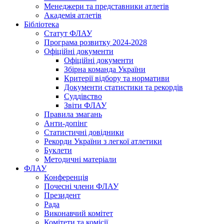
Менеджери та представники атлетів
Академія атлетів
Бібліотека
Статут ФЛАУ
Програма розвитку 2024-2028
Офіційні документи
Офіційні документи
Збірна команда України
Критерії відбору та нормативи
Документи статистики та рекордів
Суддівство
Звіти ФЛАУ
Правила змагань
Анти-допінг
Статистичні довідники
Рекорди України з легкої атлетики
Буклети
Методичні матеріали
ФЛАУ
Конференція
Почесні члени ФЛАУ
Президент
Рада
Виконавчий комітет
Комітети та комісії