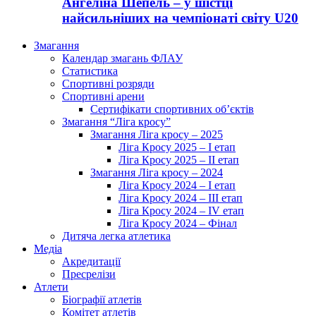
Ангеліна Шепель – у шістці
найсильніших на чемпіонаті світу U20
Змагання
Календар змагань ФЛАУ
Статистика
Спортивні розряди
Спортивні арени
Сертифікати спортивних об’єктів
Змагання “Ліга кросу”
Змагання Ліга кросу – 2025
Ліга Кросу 2025 – I етап
Ліга Кросу 2025 – II етап
Змагання Ліга кросу – 2024
Ліга Кросу 2024 – I етап
Ліга Кросу 2024 – III етап
Ліга Кросу 2024 – IV етап
Ліга Кросу 2024 – Фінал
Дитяча легка атлетика
Медіа
Акредитації
Пресрелізи
Атлети
Біографії атлетів
Комітет атлетів