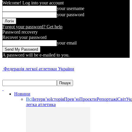
Welcome! Log into your account
your username
your password
Forgot your password? Get help
Password recovery
Recover your password
your email
A password will be e-mailed to you.
Федерація легкої атлетики України
Новини
Всі
Інтерв’ю
Історія
Прев’ю
Проєкти
Репортажі
Світ
Ук
легка атлетика