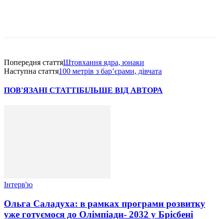
Попередня стаття
Штовхання ядра, юнаки
Наступна стаття
100 метрів з бар’єрами, дівчата
ПОВ'ЯЗАНІ СТАТТІ
БІЛЬШЕ ВІД АВТОРА
Інтерв'ю
Ольга Саладуха: в рамках програми розвитку
уже готуємося до Олімпіади- 2032 у Брісбені