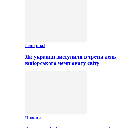
Репортажі
Як українці виступили в третій день
юніорського чемпіонату світу
Новини