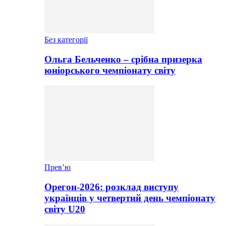
Без категорії
Ольга Бельченко – срібна призерка
юніорського чемпіонату світу
Прев’ю
Орегон-2026: розклад виступу
українців у четвертий день чемпіонату
світу U20