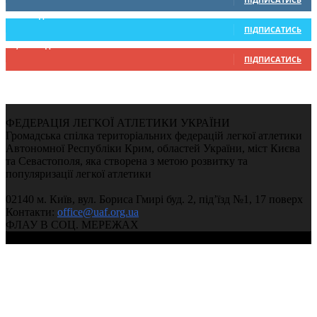
234
Підписників
ПІДПИСАТИСЬ
9,370
Підписників
ПІДПИСАТИСЬ
ФЕДЕРАЦІЯ ЛЕГКОЇ АТЛЕТИКИ УКРАЇНИ
Громадська спілка територіальних федерацій легкої атлетики
Автономної Республіки Крим, областей України, міст Києва
та Севастополя, яка створена з метою розвитку та
популяризації легкої атлетики
02140 м. Київ, вул. Бориса Гмирі буд. 2, під’їзд №1, 17 поверх
Контакти:
office@uaf.org.ua
ФЛАУ В СОЦ. МЕРЕЖАХ
© 2004-2026, Федерація легкої атлетики України