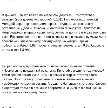
В финале Лемэтр бежал по четвертой дорожке. Его стартовая
реакция была довольно скромной (0,181). Но скорость, с которой
молодой спринтер преодолел первые тридцать метров, сразу
оставила не у дел и Поньона, и Мартиала Мбанджока. Кристоф на
метр оказался впереди своих конкурентов, и догнать его уже никто не
смог. Естественно, что после этого забега все внимание публики было
приковано к электронному секундомеру, на котором время
победителя было 9,99. После уточнения результата – 9,98. Скорость
ветра была 1.3 м/с.
Каррас после триумфального финиша своего ученика отметил:
«Несмотря на показанный результат, Кристоф сегодня с технической
точки зрения бежал хуже , чем на самых быстрых стартах этого
сезона. Но это я могу объяснить огромным желанием все-таки
«выбежать» из десяти секунд. А ведь по большому счету этот барьер
существует только в сознании спортсмена, и именно в этом нужно
искать ключ к быстрому бегу».