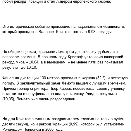
побил рекорд Франции и стал лидером европейского сезона.
Это историческое событие произошло на национальном чемпионате,
который проходит в Валансе. Кристоф показал 9.98 секунды.
По общим оценкам, «размен» Лемэтром десяти секунд был лишь
вопросом времени. В прошлом году Кристоф установил юниорский
рекорд мира – 10.04, а в нынешнем – не менее пяти раз показывал
результат до 10.10.
Финал на дистанции 100 метров проходит в жаркую (32 °) и ветреную
погоду. В заключительный забег Лемэтр вышел с лучшим временем.
Причем тренер спринтера Пьер Каррас посоветовал своему ученику
выложится в полуфинале на полную катушку. Увидев результат
(10,05), Лемэтр был очень раздосадован.
Но для Кристофа сильным раздражителем служил не только рубеж
десяти секунд, но и рекорд Франции (9,99), которой был установлен
Рональдом Поньоном в 2005 году.