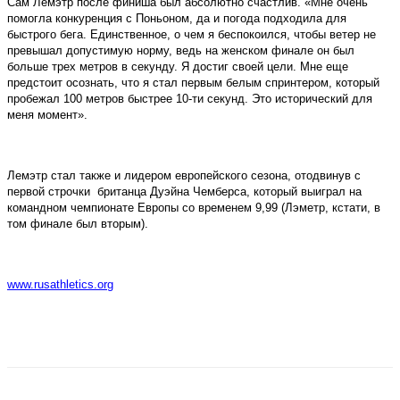
Сам Лемэтр после финиша был абсолютно счастлив. «Мне очень
помогла конкуренция с Поньоном, да и погода подходила для
быстрого бега. Единственное, о чем я беспокоился, чтобы ветер не
превышал допустимую норму, ведь на женском финале он был
больше трех метров в секунду. Я достиг своей цели. Мне еще
предстоит осознать, что я стал первым белым спринтером, который
пробежал 100 метров быстрее 10-ти секунд. Это исторический для
меня момент».
Лемэтр стал также и лидером европейского сезона, отодвинув с
первой строчки британца Дуэйна Чемберса, который выиграл на
командном чемпионате Европы со временем 9,99 (Лэметр, кстати, в
том финале был вторым).
www.rusathletics.org