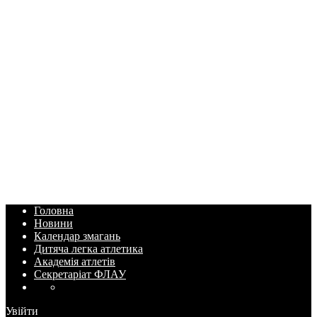
Головна
Новини
Календар змагань
Дитяча легка атлетика
Академія атлетів
Секретаріат ФЛАУ
Увійти