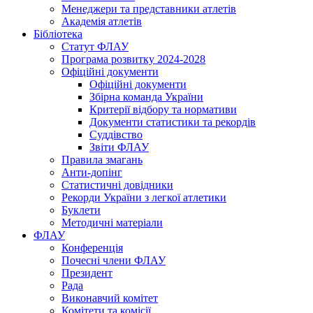
Менеджери та представники атлетів
Академія атлетів
Бібліотека
Статут ФЛАУ
Програма розвитку 2024-2028
Офіційні документи
Офіційні документи
Збірна команда України
Критерії відбору та нормативи
Документи статистики та рекордів
Суддівство
Звіти ФЛАУ
Правила змагань
Анти-допінг
Статистичні довідники
Рекорди України з легкої атлетики
Буклети
Методичні матеріали
ФЛАУ
Конференція
Почесні члени ФЛАУ
Президент
Рада
Виконавчий комітет
Комітети та комісії