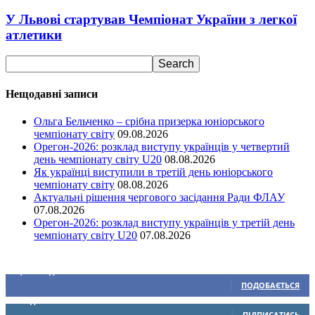
У Львові стартував Чемпіонат України з легкої
атлетики
Нещодавні записи
Ольга Бельченко – срібна призерка юніорського
чемпіонату світу
09.08.2026
Орегон-2026: розклад виступу українців у четвертий
день чемпіонату світу U20
08.08.2026
Як українці виступили в третій день юніорського
чемпіонату світу
08.08.2026
Актуальні рішення чергового засідання Ради ФЛАУ
07.08.2026
Орегон-2026: розклад виступу українців у третій день
чемпіонату світу U20
07.08.2026
Ми у соціальних мережах
15,104
Підписників
ПОДОБАЄТЬСЯ
0
Підписників
ПІДПИСАТИСЬ