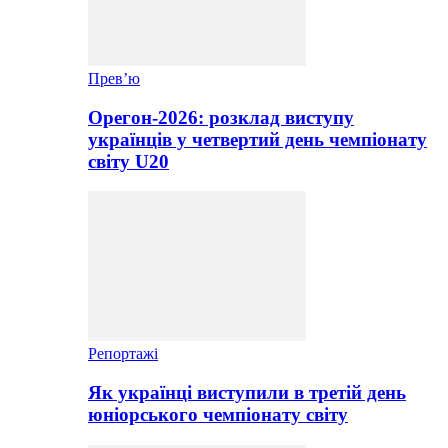
Прев’ю
Орегон-2026: розклад виступу
українців у четвертий день чемпіонату
світу U20
Репортажі
Як українці виступили в третій день
юніорського чемпіонату світу