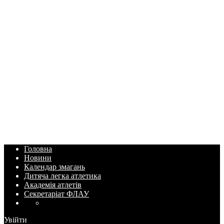
Головна
Новини
Календар змагань
Дитяча легка атлетика
Академія атлетів
Секретаріат ФЛАУ
Увійти