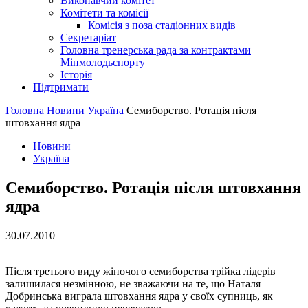
Виконавчий комітет
Комітети та комісії
Комісія з поза стадіонних видів
Секретаріат
Головна тренерська рада за контрактами
Мінмолодьспорту
Історія
Підтримати
Головна
Новини
Україна
Семиборство. Ротація після
штовхання ядра
Новини
Україна
Семиборство. Ротація після штовхання
ядра
30.07.2010
Після третього виду жіночого семиборства трійка лідерів
залишилася незмінною, не зважаючи на те, що Наталя
Добринська виграла штовхання ядра у своїх супниць, як