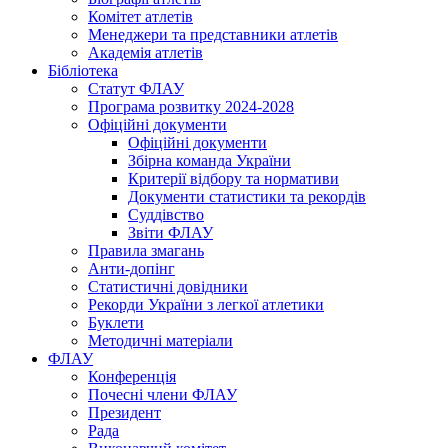
Комітет атлетів
Менеджери та представники атлетів
Академія атлетів
Бібліотека
Статут ФЛАУ
Програма розвитку 2024-2028
Офіційні документи
Офіційні документи
Збірна команда України
Критерії відбору та нормативи
Документи статистики та рекордів
Суддівство
Звіти ФЛАУ
Правила змагань
Анти-допінг
Статистичні довідники
Рекорди України з легкої атлетики
Буклети
Методичні матеріали
ФЛАУ
Конференція
Почесні члени ФЛАУ
Президент
Рада