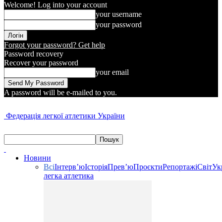
Welcome! Log into your account
your username
your password
Forgot your password? Get help
Password recovery
Recover your password
your email
A password will be e-mailed to you.
Федерація легкої атлетики України
Новини
Всі
Інтерв’ю
Історія
Прев’ю
Проєкти
Репортажі
Світ
Ук
легка атлетика