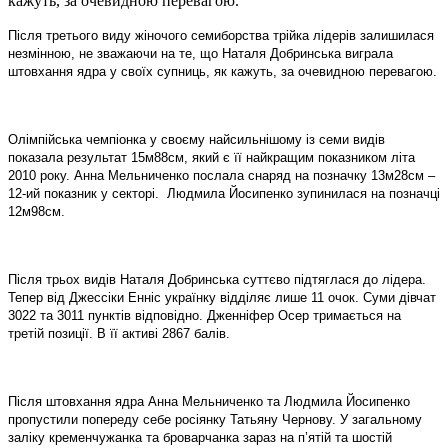
кажуть, за очевидною перевагою.
Після третього виду жіночого семиборства трійка лідерів залишилася
незмінною, не зважаючи на те, що Наталя Добринська виграла
штовхання ядра у своїх супниць, як кажуть, за очевидною перевагою.
Олімпійська чемпіонка у своєму найсильнішому із семи видів
показала результат 15м88см, який є її найкращим показником літа
2010 року. Анна Мельниченко послала снаряд на позначку 13м28см –
12-ий показник у секторі.
Людмила Йосипенко зупинилася на позначці
12м98см.
Після трьох видів Наталя Добринська суттєво підтяглася до лідера.
Тепер від Джессіки Енніс українку відділяє лише 11 очок. Суми дівчат
3022 та 3011 пунктів відповідно. Дженніфер Осер тримається на
третій позиції. В її активі 2867 балів.
Після штовхання ядра Анна Мельниченко та Людмила Йосипенко
пропустили попереду себе росіянку Татьяну Чернову. У загальному
заліку кременчужанка та броварчанка зараз на п’ятій та шостій