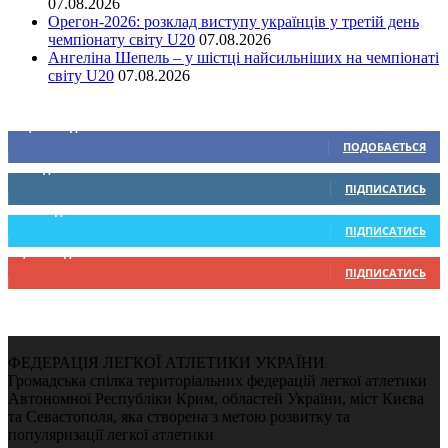
07.08.2026
Орегон-2026: розклад виступу українців у третій день
чемпіонату світу U20
07.08.2026
Ангеліна Шепель – у шістці найсильніших на чемпіонаті
світу U20
07.08.2026
Ми у соціальних мережах
15,104
Підписників
ПОДОБАЄТЬСЯ
0
Підписників
ПІДПИСАТИСЬ
234
Підписників
ПІДПИСАТИСЬ
9,370
Підписників
ПІДПИСАТИСЬ
ФЕДЕРАЦІЯ ЛЕГКОЇ АТЛЕТИКИ УКРАЇНИ
Громадська спілка територіальних федерацій легкої атлетики
Автономної Республіки Крим, областей України, міст Києва
та Севастополя, яка створена з метою розвитку та
популяризації легкої атлетики