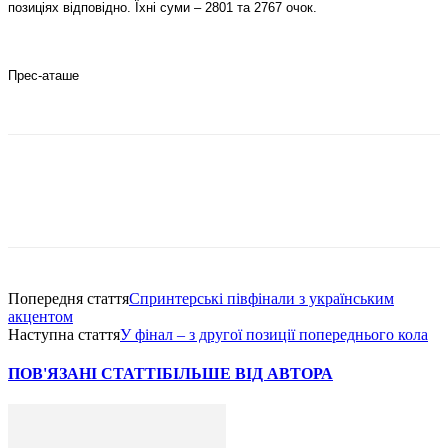
позиціях відповідно. Їхні суми – 2801 та 2767 очок.
Прес-аташе
Попередня стаття
Спринтерські півфінали з українським
акцентом
Наступна стаття
У фінал – з другої позиції попереднього кола
ПОВ'ЯЗАНІ СТАТТІ
БІЛЬШЕ ВІД АВТОРА