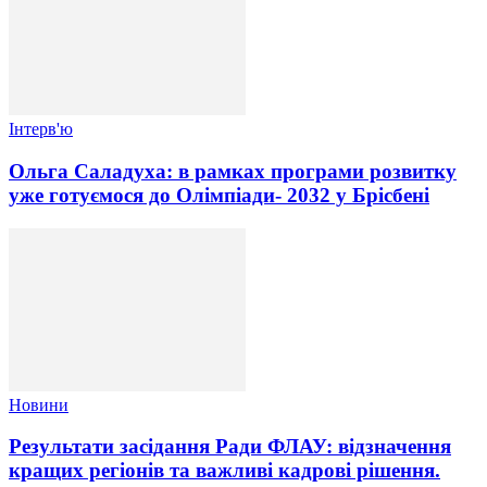
Інтерв'ю
Ольга Саладуха: в рамках програми розвитку
уже готуємося до Олімпіади- 2032 у Брісбені
Новини
Результати засідання Ради ФЛАУ: відзначення
кращих регіонів та важливі кадрові рішення.