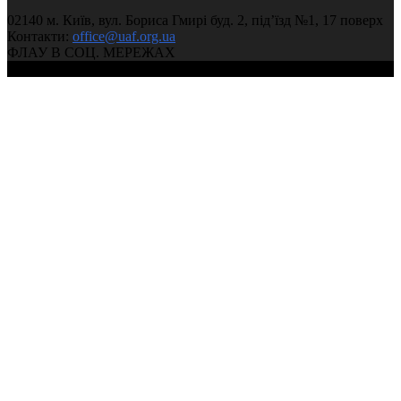
02140 м. Київ, вул. Бориса Гмирі буд. 2, під’їзд №1, 17 поверх
Контакти:
office@uaf.org.ua
ФЛАУ В СОЦ. МЕРЕЖАХ
© 2004-2026, Федерація легкої атлетики України