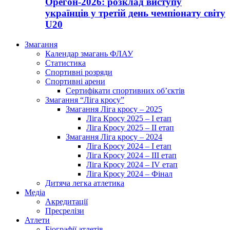
Орегон-2026: розклад виступу
українців у третій день чемпіонату світу
U20
Змагання
Календар змагань ФЛАУ
Статистика
Спортивні розряди
Спортивні арени
Сертифікати спортивних об’єктів
Змагання “Ліга кросу”
Змагання Ліга кросу – 2025
Ліга Кросу 2025 – I етап
Ліга Кросу 2025 – II етап
Змагання Ліга кросу – 2024
Ліга Кросу 2024 – I етап
Ліга Кросу 2024 – III етап
Ліга Кросу 2024 – IV етап
Ліга Кросу 2024 – Фінал
Дитяча легка атлетика
Медіа
Акредитації
Пресрелізи
Атлети
Біографії атлетів