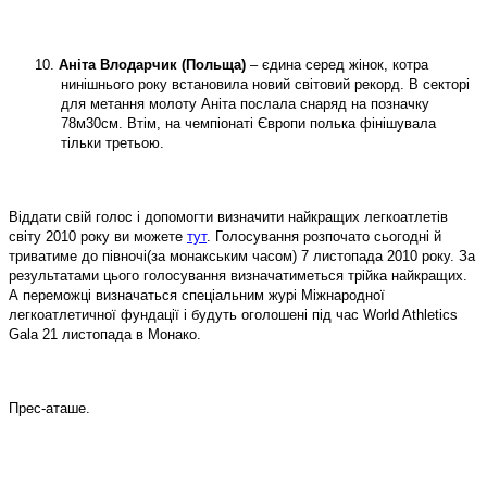
10.
Аніта Влодарчик (Польща)
– єдина серед жінок, котра
нинішнього року встановила новий світовий рекорд. В секторі
для метання молоту Аніта послала снаряд на позначку
78м30см. Втім, на чемпіонаті Європи полька фінішувала
тільки третьою.
Віддати свій голос і допомогти визначити найкращих легкоатлетів
світу 2010 року ви можете
тут
. Голосування розпочато сьогодні й
триватиме до півночі(за монакським часом) 7 листопада 2010 року. За
результатами цього голосування визначатиметься трійка найкращих.
А переможці визначаться спеціальним журі Міжнародної
легкоатлетичної фундації і будуть оголошені під час
World
Athletics
Gala
21 листопада в Монако.
Прес-аташе.