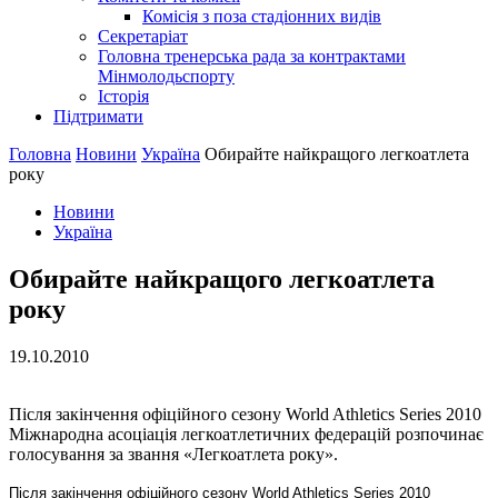
Комісія з поза стадіонних видів
Секретаріат
Головна тренерська рада за контрактами
Мінмолодьспорту
Історія
Підтримати
Головна
Новини
Україна
Обирайте найкращого легкоатлета
року
Новини
Україна
Обирайте найкращого легкоатлета
року
19.10.2010
Після закінчення офіційного сезону World Athletics Series 2010
Міжнародна асоціація легкоатлетичних федерацій розпочинає
голосування за звання «Легкоатлета року».
Після закінчення офіційного сезону
World
Athletics
Series
2010