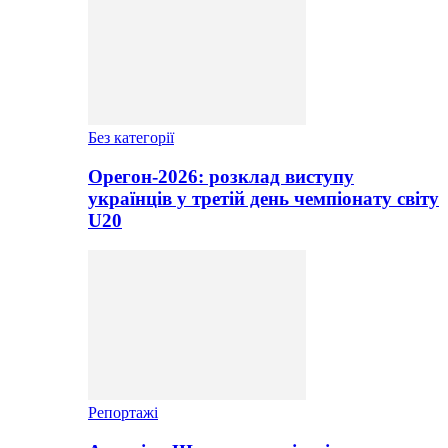
Без категорії
Орегон-2026: розклад виступу
українців у третій день чемпіонату світу
U20
Репортажі