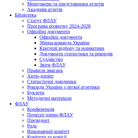
Менеджери та представники атлетів
Академія атлетів
Бібліотека
Статут ФЛАУ
Програма розвитку 2024-2028
Офіційні документи
Офіційні документи
Збірна команда України
Критерії відбору та нормативи
Документи статистики та рекордів
Суддівство
Звіти ФЛАУ
Правила змагань
Анти-допінг
Статистичні довідники
Рекорди України з легкої атлетики
Буклети
Методичні матеріали
ФЛАУ
Конференція
Почесні члени ФЛАУ
Президент
Рада
Виконавчий комітет
Комітети та комісії