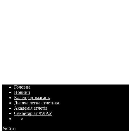
Головна
Новини
Календар змагань
Дитяча легка атлетика
Академія атлетів
Секретаріат ФЛАУ
Увійти