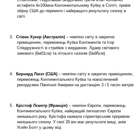
естафети 4х100мна Континентальному Кубку в Спліті, привів
збірну США до перемоги і найкращого результату сезону в
світі.
3.
Стівен Хукер (Австралія)
– чемпіон світу в закритих
приміщеннях, переможець Кубка Континентів та Ігор
Співдружності зі стрибків з жердиною. Лдаер світового
зимового (6м01см) та літнього сезонів (5м95см)
4.
Бернард Лагат (США)
– чемпіон світу в закритих приміщеннях,
переможець Континентального Кубка та новоспечений
рекордсмен Північної Америки на дистанціях 3 і 5 тисяч метрів
5.
Крістоф Лєметр (Франція)
– чемпіон Європи, переможець
Континентального Кубка, найкращий легкоатлет Європи
нинішнього року. Крістофа назвали спринтерським проривом
нинішнього сезону. У свої 20 він має результати вищі, аніж
Усейн Болт у цьому віці.