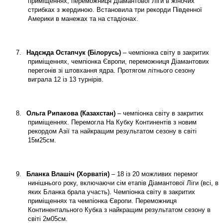
приміщеннях, переможниця Діамантової Ліги в жіночих
стрибках з жердиною. Встановила три рекорди Південної
Америки в манежах та на стадіонах.
7.
Надєжда Остапчук (Білорусь)
– чемпіонка світу в закритих
приміщеннях, чемпіонка Європи, переможниця Діамантових
перегонів зі штовхання ядра. Протягом літнього сезону
виграла 12 із 13 турнірів.
8.
Ольга Рипакова (Казахстан)
– чемпіонка світу в закритих
приміщеннях. Перемогла На Кубку Континентів з новим
рекордом Азії та найкращим результатом сезону в світі
15м25см.
9.
Бланка Влашіч (Хорватія)
– 18 із 20 можливих перемог
нинішнього року, включаючи сім етапів Діамантової Ліги (всі, в
яких Бланка брала участь). Чемпіонка світу в закритих
приміщеннях та чемпіонка Європи. Переможниця
Континентального Кубка з найкращим результатом сезону в
світі 2м05см.