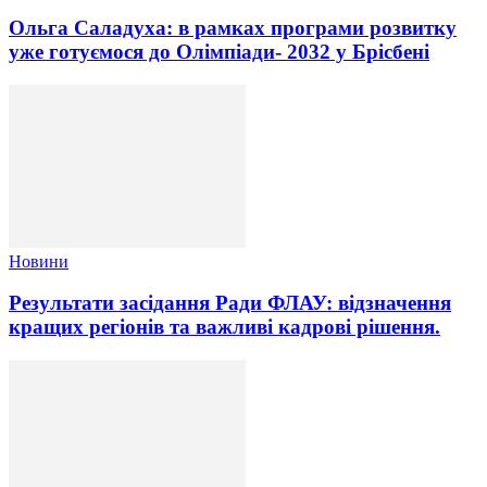
Ольга Саладуха: в рамках програми розвитку
уже готуємося до Олімпіади- 2032 у Брісбені
Новини
Результати засідання Ради ФЛАУ: відзначення
кращих регіонів та важливі кадрові рішення.