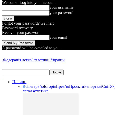
Welcome! Log into your account
your username
your password
Forgot your password? Get help
Password recovery
Recover your password
your email
A password will be e-mailed to you.
Федерація легкої атлетики України
Новини
Всі
Інтерв’ю
Історія
Прев’ю
Проєкти
Репортажі
Світ
Ук
легка атлетика