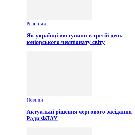
Репортажі
Як українці виступили в третій день
юніорського чемпіонату світу
Новини
Актуальні рішення чергового засідання
Ради ФЛАУ