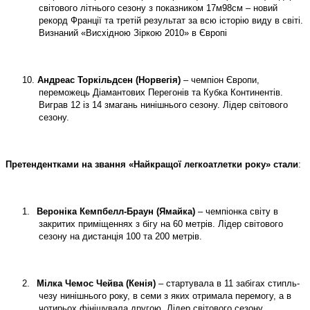
світового літнього сезону з показником 17м98см – новий
рекорд Франції та третій результат за всю історію виду в світі.
Визнаний «Висхідною Зіркою 2010» в Європі
10.
Андреас Торкільдсен (Норвегія)
– чемпіон Європи,
переможець Діамантових Перегонів та Кубка Континентів.
Виграв 12 із 14 змагань нинішнього сезону. Лідер світового
сезону.
Претендент
к
ами
на звання «Найкращої легкоатлетки року» стали
:
1.
Вероніка Кемпбелл-Браун (Ямайка)
– чемпіонка світу в
закритих приміщеннях з бігу на 60 метрів. Лідер світового
сезону на дистанція 100 та 200 метрів.
2.
Мілка Чемос Чейва (Кенія)
– стартувала в 11 забігах стипль-
чезу нинішнього року, в семи з яких отримала перемогу, а в
чотирьох фінішувала другою. Лідер світового сезону,