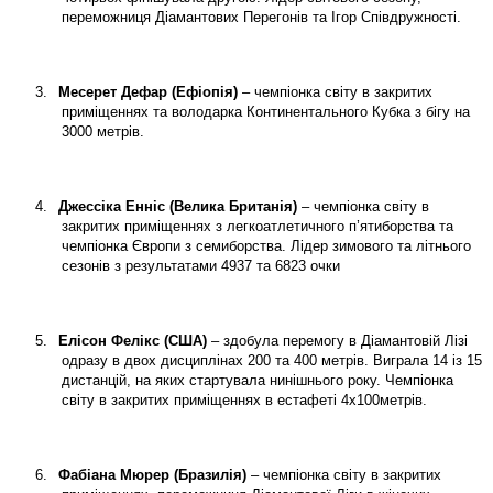
переможниця Діамантових Перегонів та Ігор Співдружності.
3.
Месерет Дефар (Ефіопія)
– чемпіонка світу в закритих
приміщеннях та володарка Континентального Кубка з бігу на
3000 метрів.
4.
Джессіка Енніс (Велика Британія)
– чемпіонка світу в
закритих приміщеннях з легкоатлетичного п’ятиборства та
чемпіонка Європи з семиборства. Лідер зимового та літнього
сезонів з результатами 4937 та 6823 очки
5.
Елісон Фелікс (США)
– здобула перемогу в Діамантовій Лізі
одразу в двох дисциплінах 200 та 400 метрів. Виграла 14 із 15
дистанцій, на яких стартувала нинішнього року. Чемпіонка
світу в закритих приміщеннях в естафеті 4х100метрів.
6.
Фабіана Мюрер (Бразилія)
– чемпіонка світу в закритих