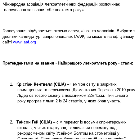
Міжнародна асоціація легкоатлетичних федерацій розпочинає
голосування за звання «Легкоатлета року».
Голосування відбувається окремо серед жінок та чоловіків. Вибрати з
десятки кандидатур, запропонованих ІААФ, ви можете на офіційному
сайті
www
.
iaaf
.
org
Претендентами
на звання «Найкращого легкоатлета року» стали:
1.
Крістіан Кентвелл (США)
– чемпіон світу в закритих
приміщеннях та переможець Діамантових Перегонів 2010 року.
Лідер світового сезону з показником 22м41см. Нинішнього
року програв тільки 2 із 24 стартів, у яких брав участь.
2.
Тайсон Гей (США)
– сім перемог із восьми спринтерських
фіналів, у яких стартував, включаючи перемогу над
рекордсменом світу Усейном Болтом на стометрівці у
Стокгольмі. Подолавши бездоганно третій етап чоловічої