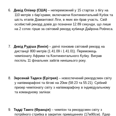
6.
Девід Олівер (США)
– непереможний у 15 стартах з бігу на
110 метрів з бар’єрами, включаючи Континентальний Кубок та
шість етапів Діамантової Ліги, в яких він брав участь. Свій
особистий рекорд довів до позначки 12.89 секунди, що лише
на 2 сотих гірше за світовий рекорд кубинця Дайрона Роблеса.
7.
Девід Рудіша (Кенія)
– двічіі поновив світовий рекорд на
дистанції 800 метрів (1.41.09 і 1.41.01). Переможець
чемпіонату Африки та Континентального Кубку. Виграв
поспіль 11 фінальних забігів нинішнього року.
8.
Зерсенай Тадесе (Ерітрея)
– новоспечений рекордсмен світу
у напівмарафоні та бігові на 20км (58:23 та 55:21). Срібний
призер чемпіонату світу з напівмарафону в індивідуальному
та командному заліках
9.
Тедді Тамго (Франція)
– чемпіон та рекордсмен світу з
потрійного стрибка в закритих приміщеннях (17м90см). Лдер