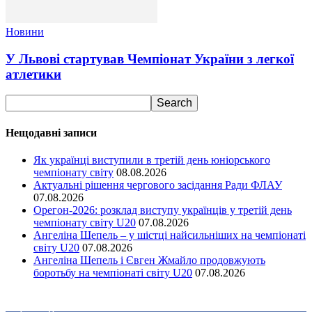
Новини
У Львові стартував Чемпіонат України з легкої
атлетики
Нещодавні записи
Як українці виступили в третій день юніорського
чемпіонату світу
08.08.2026
Актуальні рішення чергового засідання Ради ФЛАУ
07.08.2026
Орегон-2026: розклад виступу українців у третій день
чемпіонату світу U20
07.08.2026
Ангеліна Шепель – у шістці найсильніших на чемпіонаті
світу U20
07.08.2026
Ангеліна Шепель і Євген Жмайло продовжують
боротьбу на чемпіонаті світу U20
07.08.2026
Ми у соціальних мережах
15,104
Підписників