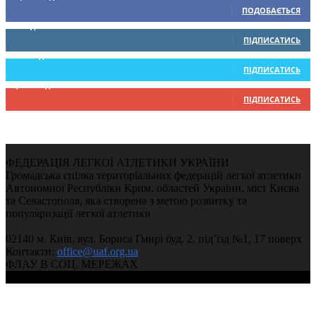
ПОДОБАЄТЬСЯ
0
Підписників
ПІДПИСАТИСЬ
234
Підписників
ПІДПИСАТИСЬ
9,370
Підписників
ПІДПИСАТИСЬ
ФЕДЕРАЦІЯ ЛЕГКОЇ АТЛЕТИКИ УКРАЇНИ
Громадська спілка територіальних федерацій легкої атлетики
Автономної Республіки Крим, областей України, міст Києва
та Севастополя, яка створена з метою розвитку та
популяризації легкої атлетики
02140 м. Київ, вул. Бориса Гмирі буд. 2, під’їзд №1, 17 поверх
Контакти:
office@uaf.org.ua
ФЛАУ В СОЦ. МЕРЕЖАХ
© 2004-2026, Федерація легкої атлетики України