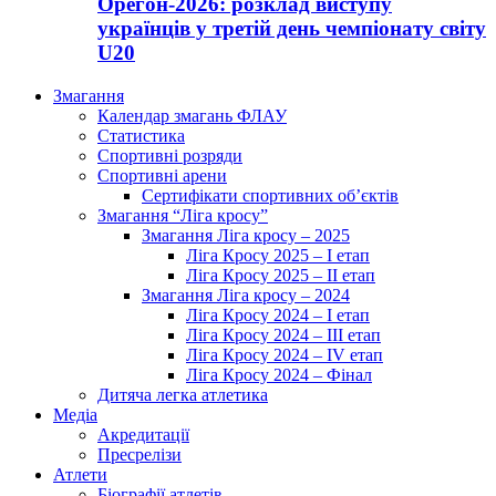
Орегон-2026: розклад виступу
українців у третій день чемпіонату світу
U20
Змагання
Календар змагань ФЛАУ
Статистика
Спортивні розряди
Спортивні арени
Сертифікати спортивних об’єктів
Змагання “Ліга кросу”
Змагання Ліга кросу – 2025
Ліга Кросу 2025 – I етап
Ліга Кросу 2025 – II етап
Змагання Ліга кросу – 2024
Ліга Кросу 2024 – I етап
Ліга Кросу 2024 – III етап
Ліга Кросу 2024 – IV етап
Ліга Кросу 2024 – Фінал
Дитяча легка атлетика
Медіа
Акредитації
Пресрелізи
Атлети
Біографії атлетів