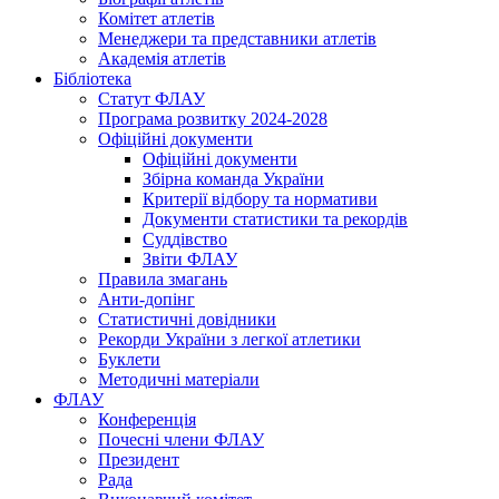
Комітет атлетів
Менеджери та представники атлетів
Академія атлетів
Бібліотека
Статут ФЛАУ
Програма розвитку 2024-2028
Офіційні документи
Офіційні документи
Збірна команда України
Критерії відбору та нормативи
Документи статистики та рекордів
Суддівство
Звіти ФЛАУ
Правила змагань
Анти-допінг
Статистичні довідники
Рекорди України з легкої атлетики
Буклети
Методичні матеріали
ФЛАУ
Конференція
Почесні члени ФЛАУ
Президент
Рада