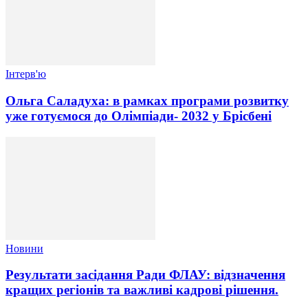
Інтерв'ю
Ольга Саладуха: в рамках програми розвитку
уже готуємося до Олімпіади- 2032 у Брісбені
Новини
Результати засідання Ради ФЛАУ: відзначення
кращих регіонів та важливі кадрові рішення.