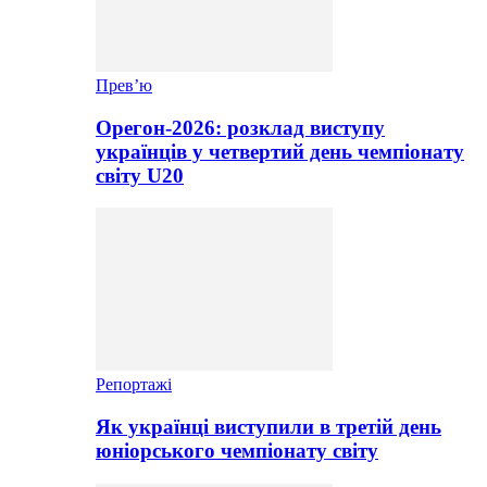
Прев’ю
Орегон-2026: розклад виступу
українців у четвертий день чемпіонату
світу U20
Репортажі
Як українці виступили в третій день
юніорського чемпіонату світу