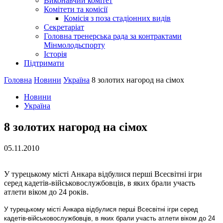
Виконавчий комітет
Комітети та комісії
Комісія з поза стадіонних видів
Секретаріат
Головна тренерська рада за контрактами
Мінмолодьспорту
Історія
Підтримати
Головна
Новини
Україна
8 золотих нагород на сімох
Новини
Україна
8 золотих нагород на сімох
05.11.2010
У турецькому місті Анкара відбулися перші Всесвітні ігри
серед кадетів-військовослужбовців, в яких брали участь
атлети віком до 24 років.
У турецькому місті Анкара відбулися перші Всесвітні ігри серед
кадетів-військовослужбовців, в яких брали участь атлети віком до 24