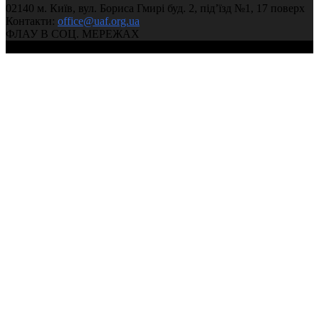
02140 м. Київ, вул. Бориса Гмирі буд. 2, під’їзд №1, 17 поверх
Контакти:
office@uaf.org.ua
ФЛАУ В СОЦ. МЕРЕЖАХ
© 2004-2026, Федерація легкої атлетики України