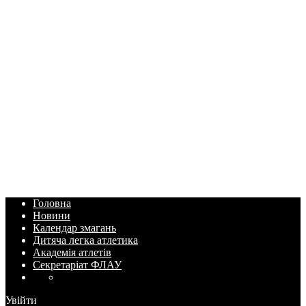
Головна
Новини
Календар змагань
Дитяча легка атлетика
Академія атлетів
Секретаріат ФЛАУ
Увійти