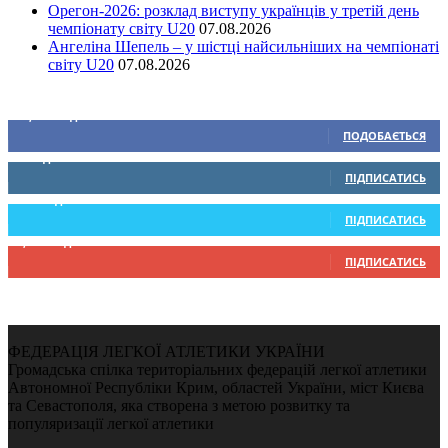
Орегон-2026: розклад виступу українців у третій день
чемпіонату світу U20
07.08.2026
Ангеліна Шепель – у шістці найсильніших на чемпіонаті
світу U20
07.08.2026
Ми у соціальних мережах
15,104
Підписників
ПОДОБАЄТЬСЯ
0
Підписників
ПІДПИСАТИСЬ
234
Підписників
ПІДПИСАТИСЬ
9,370
Підписників
ПІДПИСАТИСЬ
ФЕДЕРАЦІЯ ЛЕГКОЇ АТЛЕТИКИ УКРАЇНИ
Громадська спілка територіальних федерацій легкої атлетики
Автономної Республіки Крим, областей України, міст Києва
та Севастополя, яка створена з метою розвитку та
популяризації легкої атлетики