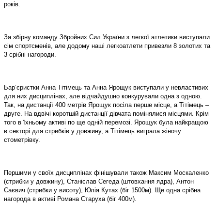
років.
За збірну команду Збройних Сил України з легкої атлетики виступали
сім спортсменів, але додому наші легкоатлети привезли 8 золотих та
3 срібні нагороди.
Бар’єристки Анна Тітімець та Анна Ярощук виступали у невластивих
для них дисциплінах, але відчайдушно конкурували одна з одною.
Так, на дистанції 400 метрів Ярощук посіла перше місце, а Тітімець –
друге. На вдвічі коротшій дистанції дівчата помінялися місцями. Крім
того в їхньому активі по ще одній перемозі. Ярощук була найкращою
в секторі для стрибків у довжину, а Тітімець виграла жіночу
стометрівку.
Першими у своїх дисциплінах фінішували також Максим Москаленко
(стрибки у довжину), Станіслав Сегеда (штовхання ядра), Антон
Саєвич (стрибки у висоту), Юлія Кутах (біг 1500м). Ще одна срібна
нагорода в активі Романа Старуха (біг 400м).