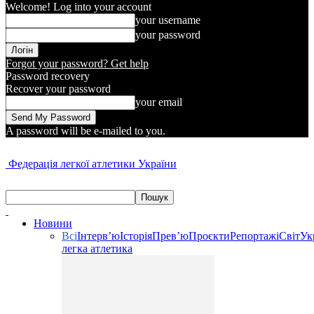
Welcome! Log into your account
your username
your password
Forgot your password? Get help
Password recovery
Recover your password
your email
A password will be e-mailed to you.
Федерація легкої атлетики України
Новини
Всі
Інтерв’ю
Історія
Прев’ю
Проєкти
Репортажі
Світ
Ук
легка атлетика