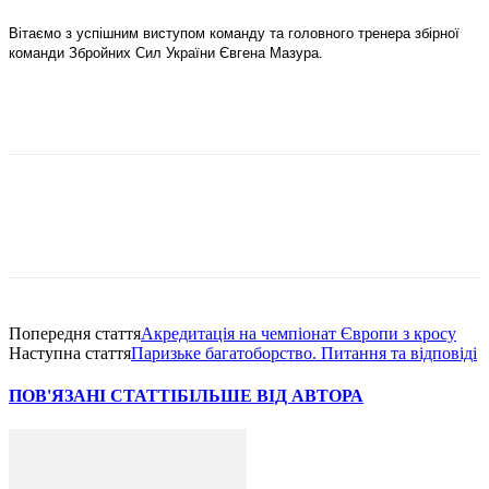
Вітаємо з успішним виступом команду та головного тренера збірної
команди Збройних Сил України Євгена Мазура.
Попередня стаття
Акредитація на чемпіонат Європи з кросу
Наступна стаття
Паризьке багатоборство. Питання та відповіді
ПОВ'ЯЗАНІ СТАТТІ
БІЛЬШЕ ВІД АВТОРА