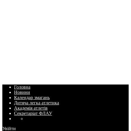
Головна
Новини
Календар змагань
Дитяча легка атлетика
Академія атлетів
Секретаріат ФЛАУ
Увійти