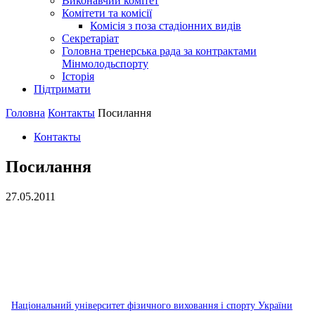
Виконавчий комітет
Комітети та комісії
Комісія з поза стадіонних видів
Секретаріат
Головна тренерська рада за контрактами
Мінмолодьспорту
Історія
Підтримати
Головна
Контакты
Посилання
Контакты
Посилання
27.05.2011
Національний університет фізичного виховання і спорту України