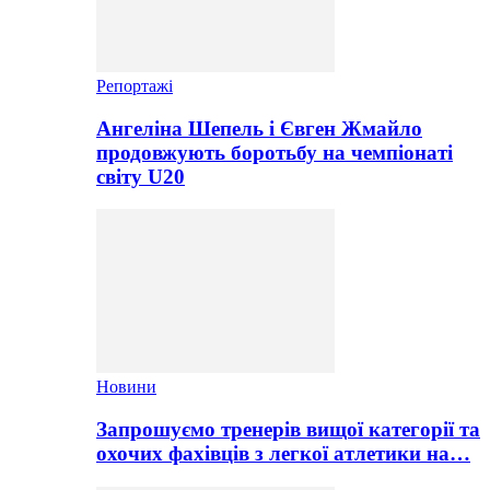
Репортажі
Ангеліна Шепель і Євген Жмайло
продовжують боротьбу на чемпіонаті
світу U20
Новини
Запрошуємо тренерів вищої категорії та
охочих фахівців з легкої атлетики на…