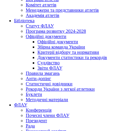
Комітет атлетів
Менеджери та представники атлетів
Академія атлетів
Бібліотека
Статут ФЛАУ
Програма розвитку 2024-2028
Офіційні документи
Офіційні документи
Збірна команда України
Критерії відбору та нормативи
Документи статистики та рекордів
Суддівство
Звіти ФЛАУ
Правила змагань
Анти-допінг
Статистичні довідники
Рекорди України з легкої атлетики
Буклети
Методичні матеріали
ФЛАУ
Конференція
Почесні члени ФЛАУ
Президент
Рада