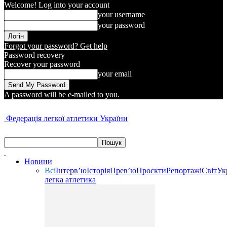
Welcome! Log into your account
your username
your password
Forgot your password? Get help
Password recovery
Recover your password
your email
A password will be e-mailed to you.
Федерація легкої атлетики України
Новини
Всі
Інтерв’ю
Історія
Прев’ю
Проєкти
Репортажі
Світ
Ук
легка атлетика