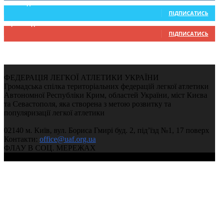
234
Підписників
ПІДПИСАТИСЬ
9,370
Підписників
ПІДПИСАТИСЬ
ФЕДЕРАЦІЯ ЛЕГКОЇ АТЛЕТИКИ УКРАЇНИ
Громадська спілка територіальних федерацій легкої атлетики
Автономної Республіки Крим, областей України, міст Києва
та Севастополя, яка створена з метою розвитку та
популяризації легкої атлетики
02140 м. Київ, вул. Бориса Гмирі буд. 2, під’їзд №1, 17 поверх
Контакти:
office@uaf.org.ua
ФЛАУ В СОЦ. МЕРЕЖАХ
© 2004-2026, Федерація легкої атлетики України