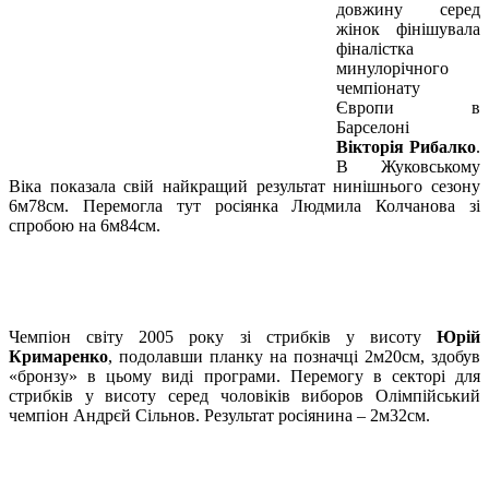
довжину серед
жінок фінішувала
фіналістка
минулорічного
чемпіонату
Європи в
Барселоні
Вікторія Рибалко
.
В Жуковському
Віка показала свій найкращий результат нинішнього сезону
6м78см. Перемогла тут росіянка Людмила Колчанова зі
спробою на 6м84см.
Чемпіон світу 2005 року зі стрибків у висоту
Юрій
Кримаренко
, подолавши планку на позначці 2м20см, здобув
«бронзу» в цьому виді програми. Перемогу в секторі для
стрибків у висоту серед чоловіків виборов Олімпійський
чемпіон Андрєй Сільнов. Результат росіянина – 2м32см.