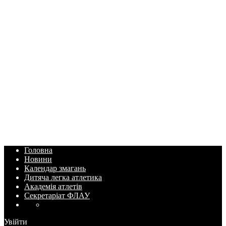
Головна
Новини
Календар змагань
Дитяча легка атлетика
Академія атлетів
Секретаріат ФЛАУ
Увійти