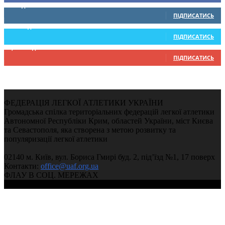
0
Підписників
ПІДПИСАТИСЬ
234
Підписників
ПІДПИСАТИСЬ
9,370
Підписників
ПІДПИСАТИСЬ
ФЕДЕРАЦІЯ ЛЕГКОЇ АТЛЕТИКИ УКРАЇНИ
Громадська спілка територіальних федерацій легкої атлетики
Автономної Республіки Крим, областей України, міст Києва
та Севастополя, яка створена з метою розвитку та
популяризації легкої атлетики
02140 м. Київ, вул. Бориса Гмирі буд. 2, під’їзд №1, 17 поверх
Контакти:
office@uaf.org.ua
ФЛАУ В СОЦ. МЕРЕЖАХ
© 2004-2026, Федерація легкої атлетики України