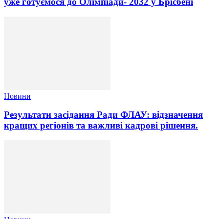
уже готуємося до Олімпіади- 2032 у Брісбені
Новини
Результати засідання Ради ФЛАУ: відзначення
кращих регіонів та важливі кадрові рішення.