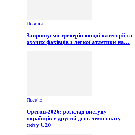
Новини
Запрошуємо тренерів вищої категорії та
охочих фахівців з легкої атлетики на…
Прев’ю
Орегон-2026: розклад виступу
українців у другий день чемпіонату
світу U20