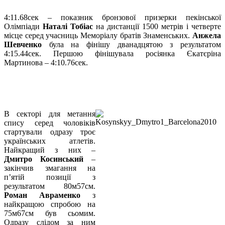
4:11.68сек – показник бронзової призерки пекінської
Олімпіади
Наталі Тобіас
на дистанції 1500 метрів і четверте
місце серед учасниць Меморіалу братів Знаменських.
Анжела
Шевченко
була на фінішу дванадцятою з результатом
4:15.44сек. Першою фінішувала росіянка Єкатєріна
Мартинова – 4:10.76сек.
В секторі для метання
спису серед чоловіків
стартували одразу троє
українських атлетів.
Найкращий з них –
Дмитро Косинський
–
закінчив змагання на
п’ятій позиції з
результатом 80м57см.
Роман Авраменко
з
найкращою спробою на
75м67см був сьомим.
Одразу слідом за ним