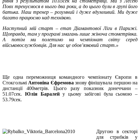
рівня з результатом 10.03сек на стометрівці. Ми з Лесею
Повх тренуємося в нього два роки, а до цього були в групі його
батька. Наш тренер – розумний і дуже вдумливий. Ми дуже
багато працюємо над технікою.
Наступний мій старт – етап Діамантової Ліги в Парижі.
Щоправда, там у програмі змагань лише жіноча стометрівка.
А потім ми полетимо на чемпіонат світу серед
військовослужбовців. Для нас це обов’язковий старт.»
Ще одна переможниця командного чемпіонату Європи в
Стокгольмі
Антоніна Єфремова
знову фінішувала першою на
дистанції 400метрів. Цього разу показник донеччани –
51.07сек.
Юлія Баралей
у цьому забігові була сьомою –
53.79сек.
Другою в секторі
для стрибків у