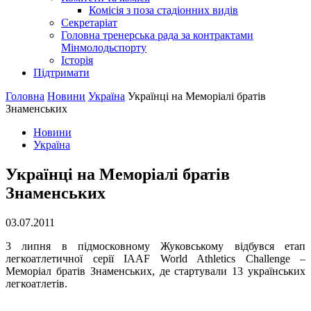
Комісія з поза стадіонних видів
Секретаріат
Головна тренерська рада за контрактами
Мінмолодьспорту
Історія
Підтримати
Головна
Новини
Україна
Українці на Меморіалі братів
Знаменських
Новини
Україна
Українці на Меморіалі братів
Знаменських
03.07.2011
3 липня в підмосковному Жуковському відбувся етап
легкоатлетичної серії IAAF World Athletics Challenge –
Меморіал братів Знаменських, де стартували 13 українських
легкоатлетів.