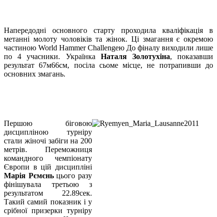
Напередодні основного старту проходила кваліфікація в
метанні молоту чоловіків та жінок. Ці змагання є окремою
частиною World Hammer Challengeю До фіналу виходили лише
по 4 учасники. Українка
Наталя Золотухіна
, показавши
результат 67м66см, посіла сьоме місце, не потрапивши до
основних змагань.
Першою біговою
дисципліною турніру
стали жіночі забіги на 200
метрів. Переможниця
командного чемпіонату
Європи в цій дисципліні
Марія Рємєнь
цього разу
фінішувала третьою з
результатом 22.89сек.
Такий самий показник і у
срібної призерки турніру