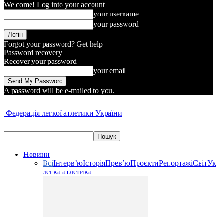
Welcome! Log into your account
your username
your password
Forgot your password? Get help
Password recovery
Recover your password
your email
A password will be e-mailed to you.
Федерація легкої атлетики України
Новини
Всі
Інтерв’ю
Історія
Прев’ю
Проєкти
Репортажі
Світ
Ук
легка атлетика