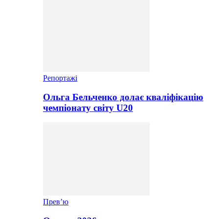
Репортажі
Ольга Бельченко долає кваліфікацію
чемпіонату світу U20
Прев’ю