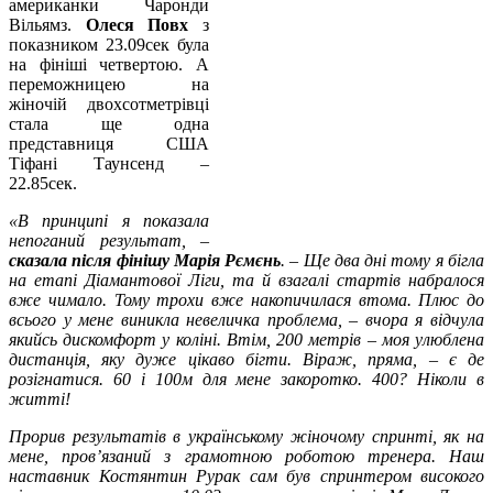
американки Чаронди
Вільямз.
Олеся Повх
з
показником 23.09сек була
на фініші четвертою. А
переможницею на
жіночій двохсотметрівці
стала ще одна
представниця США
Тіфані Таунсенд –
22.85сек.
«В принципі я показала
непоганий результат, –
сказала після фінішу Марія Рємєнь
. – Ще два дні тому я бігла
на етапі Діамантової Ліги, та й взагалі стартів набралося
вже чимало. Тому трохи вже накопичилася втома. Плюс до
всього у мене виникла невеличка проблема, – вчора я відчула
якийсь дискомфорт у коліні. Втім, 200 метрів – моя улюблена
дистанція, яку дуже цікаво бігти. Віраж, пряма, – є де
розігнатися. 60 і 100м для мене закоротко. 400? Ніколи в
житті!
Прорив результатів в українському жіночому спринті, як на
мене, пров’язаний з грамотною роботою тренера. Наш
наставник Костянтин Рурак сам був спринтером високого