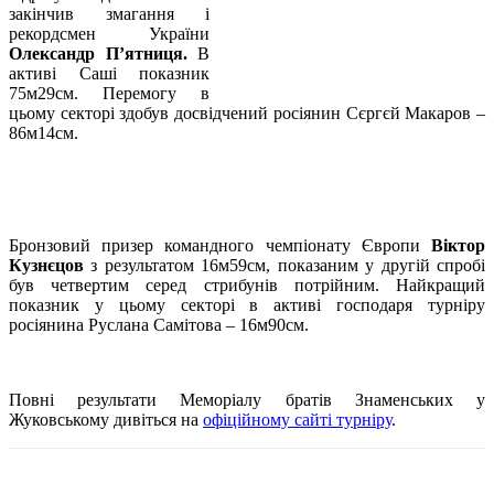
закінчив змагання і
рекордсмен України
Олександр П’ятниця.
В
активі Саші показник
75м29см. Перемогу в
цьому секторі здобув досвідчений росіянин Сєргєй Макаров –
86м14см.
Бронзовий призер командного чемпіонату Європи
Віктор
Кузнєцов
з результатом 16м59см, показаним у другій спробі
був четвертим серед стрибунів потрійним. Найкращий
показник у цьому секторі в активі господаря турніру
росіянина Руслана Самітова – 16м90см.
Повні результати Меморіалу братів Знаменських у
Жуковському дивіться на
офіційному сайті турніру
.