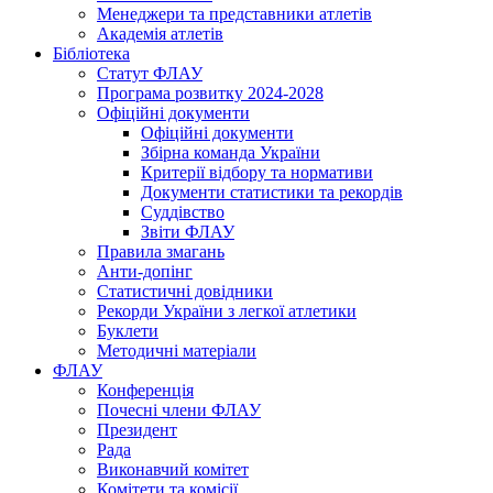
Менеджери та представники атлетів
Академія атлетів
Бібліотека
Статут ФЛАУ
Програма розвитку 2024-2028
Офіційні документи
Офіційні документи
Збірна команда України
Критерії відбору та нормативи
Документи статистики та рекордів
Суддівство
Звіти ФЛАУ
Правила змагань
Анти-допінг
Статистичні довідники
Рекорди України з легкої атлетики
Буклети
Методичні матеріали
ФЛАУ
Конференція
Почесні члени ФЛАУ
Президент
Рада
Виконавчий комітет
Комітети та комісії