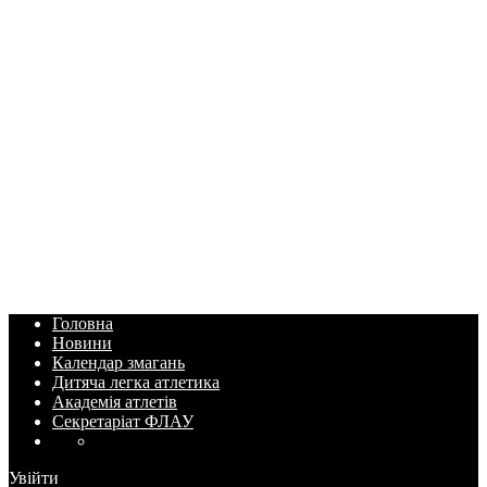
Головна
Новини
Календар змагань
Дитяча легка атлетика
Академія атлетів
Секретаріат ФЛАУ
Увійти