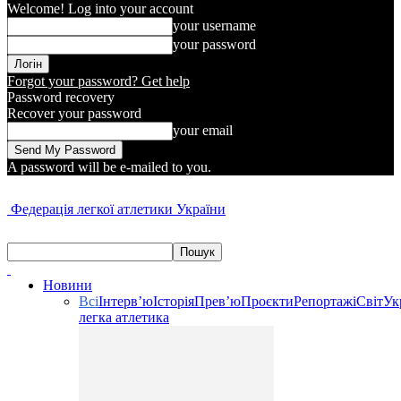
Welcome! Log into your account
your username
your password
Forgot your password? Get help
Password recovery
Recover your password
your email
A password will be e-mailed to you.
Федерація легкої атлетики України
Новини
Всі
Інтерв’ю
Історія
Прев’ю
Проєкти
Репортажі
Світ
Ук
легка атлетика