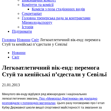
Виконавчий комітет
Комітети та комісії
Комісія з поза стадіонних видів
Секретаріат
Головна тренерська рада за контрактами
Мінмолодьспорту
Історія
Підтримати
Головна
Новини
Світ
Легкоатлетичний вік-енд: перемога
Стуй та кенійські п’єдестали у Севільї
Новини
Світ
Легкоатлетичний вік-енд: перемога
Стуй та кенійські п’єдестали у Севільї
21.01.2013
Минулого вік-енду відбувся ряд міжнародних і національних
легкоатлетичних змагань
. Про «Меморіал Дем’янюка» ми докладно
розповідали у попередніх матеріалах
. Цього разу поговоримо про І етап
Кубку Державної школи вищої спортивної майстерності та змагання за