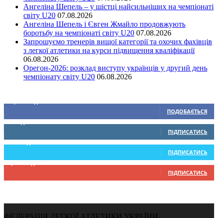
Ангеліна Шепель – у шістці найсильніших на чемпіонаті
світу U20
07.08.2026
Ангеліна Шепель і Євген Жмайло продовжують
боротьбу на чемпіонаті світу U20
07.08.2026
Запрошуємо тренерів вищої категорії та охочих фахівців
з легкої атлетики на курси підвищення кваліфікації
06.08.2026
Орегон-2026: розклад виступу українців у другий день
чемпіонату світу U20
06.08.2026
Ми у соціальних мережах
15,104
Підписників
ПОДОБАЄТЬСЯ
0
Підписників
ПІДПИСАТИСЬ
234
Підписників
ПІДПИСАТИСЬ
9,370
Підписників
ПІДПИСАТИСЬ
ФЕДЕРАЦІЯ ЛЕГКОЇ АТЛЕТИКИ УКРАЇНИ