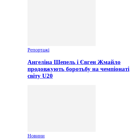
Репортажі
Ангеліна Шепель і Євген Жмайло
продовжують боротьбу на чемпіонаті
світу U20
Новини