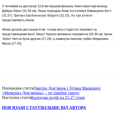
У чоловіків на дистанції 10,8 км першим фінішну лінію перетнув кенієць
Дайрус Бірех (31.56 хв). Лише секундою йому поступився Еммануель Бетт
(31.57). Третім став Консеслус Кіпруто (32.15). Усі три атлети
представляють Кенію.
Жінки долали дистанцію 8 км. І знову весь п’єдестал лишився за
представницями Кенії. Мерсі Чероно впевнено перемогла (26.48 хв). Ірене
Чебет Чептаі була другою (27.29), а замкнула призову трійку Магдалане
Масаі (27.45).
Попередня стаття
Дмитро Дем’янюк і Тетяна Маркевич:
«Меморіал Дем’янюка» – це сімейне свято»
Наступна стаття
Календар подій на 21-27 січня
ПОВ'ЯЗАНІ СТАТТІ
БІЛЬШЕ ВІД АВТОРА