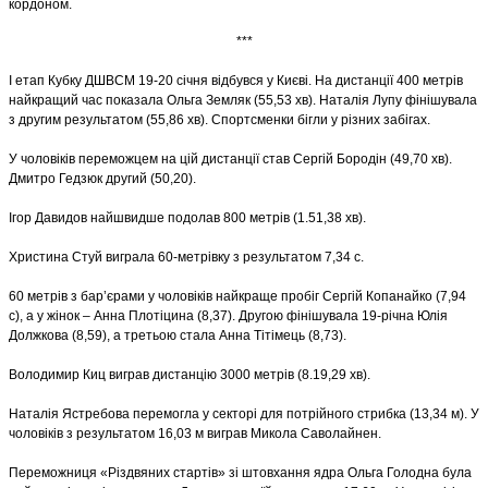
кордоном.
***
І етап Кубку ДШВСМ 19-20 січня відбувся у Києві. На дистанції 400 метрів
найкращий час показала Ольга Земляк (55,53 хв). Наталія Лупу фінішувала
з другим результатом (55,86 хв). Спортсменки бігли у різних забігах.
У чоловіків переможцем на цій дистанції став Сергій Бородін (49,70 хв).
Дмитро Гедзюк другий (50,20).
Ігор Давидов найшвидше подолав 800 метрів (1.51,38 хв).
Христина Стуй виграла 60-метрівку з результатом 7,34 с.
60 метрів з бар’єрами у чоловіків найкраще пробіг Сергій Копанайко (7,94
с), а у жінок – Анна Плотіцина (8,37). Другою фінішувала 19-річна Юлія
Должкова (8,59), а третьою стала Анна Тітімець (8,73).
Володимир Киц виграв дистанцію 3000 метрів (8.19,29 хв).
Наталія Ястребова перемогла у секторі для потрійного стрибка (13,34 м). У
чоловіків з результатом 16,03 м виграв Микола Саволайнен.
Переможниця «Різдвяних стартів» зі штовхання ядра Ольга Голодна була