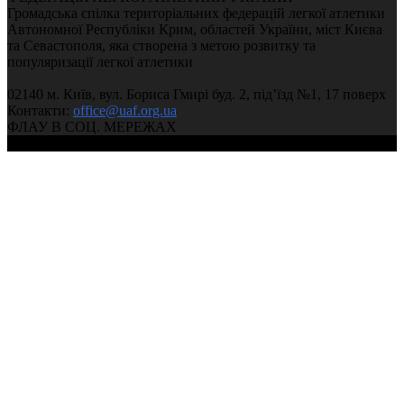
Громадська спілка територіальних федерацій легкої атлетики
Автономної Республіки Крим, областей України, міст Києва
та Севастополя, яка створена з метою розвитку та
популяризації легкої атлетики
02140 м. Київ, вул. Бориса Гмирі буд. 2, під’їзд №1, 17 поверх
Контакти:
office@uaf.org.ua
ФЛАУ В СОЦ. МЕРЕЖАХ
© 2004-2026, Федерація легкої атлетики України