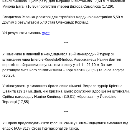
найсильнішою і цього разу. Для виграшу їй вистачило 17,60 м. У чоловіків
Микола Багач (16,80) пропустив уперед Віктора Самолюка (17,29).
Владислав Ревенко у секторі для стрибків з жердиною настрибав 5,50 м.
Другим з результатом 5,40 став Олександр Корчмід.
Усі результати змагань
тут
.
***
У Німеччині в минулий вік-енд відбувся 13-й міжнародний турнір зі
штовхання ядра Energie-Kugelstoß-Indoor.
Американець Райян Вайтінг
переміг з найкращим результатом сезону у світі – 21,10 м. За ним
розташувалися його співвітчизники – Корі Мартін (20,59) та Ріісе Хоффа
(20,25).
У жінок участь у змаганнях брали лише німкені. Виграла турнір Крістіна
Шванітц (19,17 м). Далі, ніж Крістіна, цього року жінки ядро ще не штовхали.
Срібна нагорода у Надіне Кляйнерт (18,01), «бронза» – у Йозефіне
Терлецкі (17,55).
***
У Європі продовжують бігти крос. 20 січня у Севільї відбулися змагання під
егідою IAAF 31th ‘Cross Internacional de Itálica.