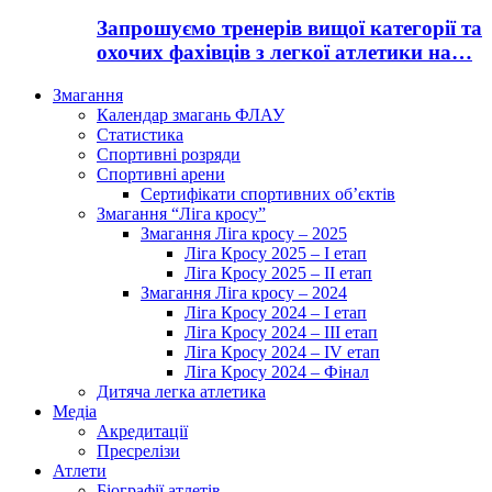
Запрошуємо тренерів вищої категорії та
охочих фахівців з легкої атлетики на…
Змагання
Календар змагань ФЛАУ
Статистика
Спортивні розряди
Спортивні арени
Сертифікати спортивних об’єктів
Змагання “Ліга кросу”
Змагання Ліга кросу – 2025
Ліга Кросу 2025 – I етап
Ліга Кросу 2025 – II етап
Змагання Ліга кросу – 2024
Ліга Кросу 2024 – I етап
Ліга Кросу 2024 – III етап
Ліга Кросу 2024 – IV етап
Ліга Кросу 2024 – Фінал
Дитяча легка атлетика
Медіа
Акредитації
Пресрелізи
Атлети
Біографії атлетів