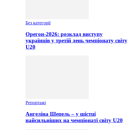
Без категорії
Орегон-2026: розклад виступу
українців у третій день чемпіонату світу
U20
Репортажі
Ангеліна Шепель – у шістці
найсильніших на чемпіонаті світу U20