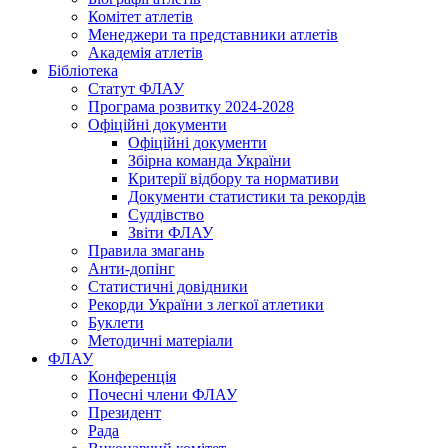
Комітет атлетів
Менеджери та представники атлетів
Академія атлетів
Бібліотека
Статут ФЛАУ
Програма розвитку 2024-2028
Офіційні документи
Офіційні документи
Збірна команда України
Критерії відбору та нормативи
Документи статистики та рекордів
Суддівство
Звіти ФЛАУ
Правила змагань
Анти-допінг
Статистичні довідники
Рекорди України з легкої атлетики
Буклети
Методичні матеріали
ФЛАУ
Конференція
Почесні члени ФЛАУ
Президент
Рада