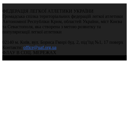
ФЕДЕРАЦІЯ ЛЕГКОЇ АТЛЕТИКИ УКРАЇНИ
Громадська спілка територіальних федерацій легкої атлетики
Автономної Республіки Крим, областей України, міст Києва
та Севастополя, яка створена з метою розвитку та
популяризації легкої атлетики
02140 м. Київ, вул. Бориса Гмирі буд. 2, під’їзд №1, 17 поверх
Контакти:
office@uaf.org.ua
ФЛАУ В СОЦ. МЕРЕЖАХ
© 2004-2026, Федерація легкої атлетики України