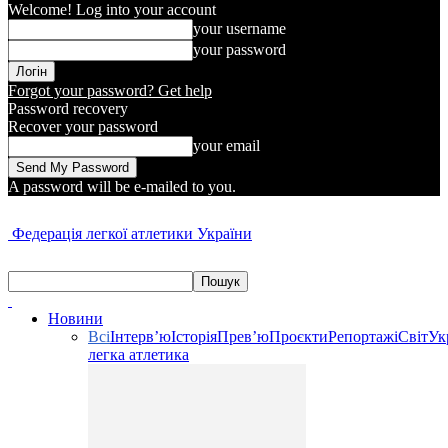
Welcome! Log into your account
your username
your password
Forgot your password? Get help
Password recovery
Recover your password
your email
A password will be e-mailed to you.
Федерація легкої атлетики України
Новини
Всі
Інтерв’ю
Історія
Прев’ю
Проєкти
Репортажі
Світ
Ук
легка атлетика