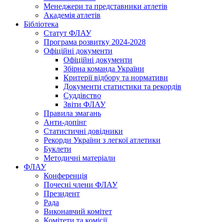
Менеджери та представники атлетів
Академія атлетів
Бібліотека
Статут ФЛАУ
Програма розвитку 2024-2028
Офіційні документи
Офіційні документи
Збірна команда України
Критерії відбору та нормативи
Документи статистики та рекордів
Суддівство
Звіти ФЛАУ
Правила змагань
Анти-допінг
Статистичні довідники
Рекорди України з легкої атлетики
Буклети
Методичні матеріали
ФЛАУ
Конференція
Почесні члени ФЛАУ
Президент
Рада
Виконавчий комітет
Комітети та комісії