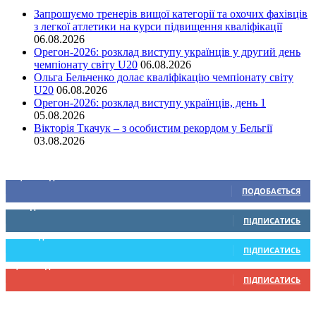
Запрошуємо тренерів вищої категорії та охочих фахівців
з легкої атлетики на курси підвищення кваліфікації
06.08.2026
Орегон-2026: розклад виступу українців у другий день
чемпіонату світу U20
06.08.2026
Ольга Бельченко долає кваліфікацію чемпіонату світу
U20
06.08.2026
Орегон-2026: розклад виступу українців, день 1
05.08.2026
Вікторія Ткачук – з особистим рекордом у Бельгії
03.08.2026
Ми у соціальних мережах
15,104
Підписників
ПОДОБАЄТЬСЯ
0
Підписників
ПІДПИСАТИСЬ
234
Підписників
ПІДПИСАТИСЬ
9,370
Підписників
ПІДПИСАТИСЬ