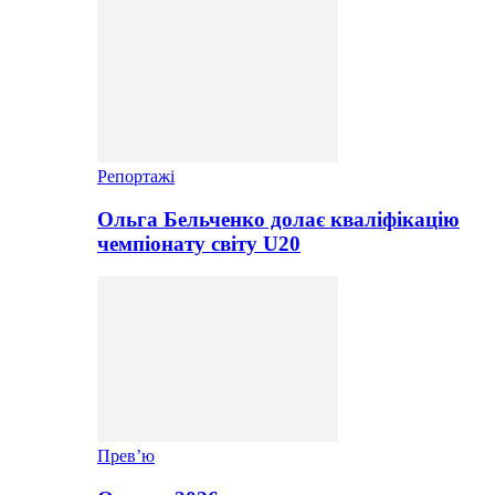
Репортажі
Ольга Бельченко долає кваліфікацію
чемпіонату світу U20
Прев’ю