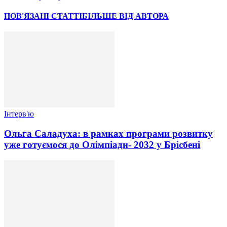
ПОВ'ЯЗАНІ СТАТТІ
БІЛЬШЕ ВІД АВТОРА
Інтерв'ю
Ольга Саладуха: в рамках програми розвитку
уже готуємося до Олімпіади- 2032 у Брісбені