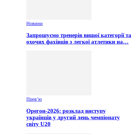
Новини
Запрошуємо тренерів вищої категорії та
охочих фахівців з легкої атлетики на…
Прев’ю
Орегон-2026: розклад виступу
українців у другий день чемпіонату
світу U20