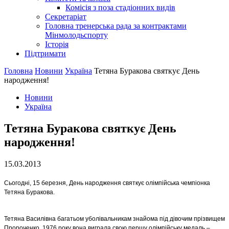
Комісія з поза стадіонних видів
Секретаріат
Головна тренерська рада за контрактами
Мінмолодьспорту
Історія
Підтримати
Головна
Новини
Україна
Тетяна Буракова святкує День
народження!
Новини
Україна
Тетяна Буракова святкує День
народження!
15.03.2013
Сьогодні, 15 березня, День народження святкує олімпійська чемпіонка
Тетяна Буракова.
Тетяна Василівна багатьом уболівальникам знайома під дівочим прізвищем
Пророченко. 1976 року вона виграла свою першу олімпійську медаль –