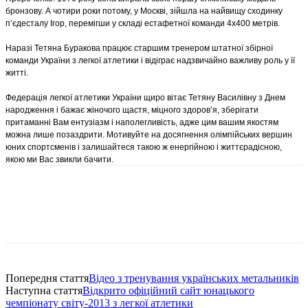
бронзову. А чотири роки потому, у Москві, зійшла на найвищу сходинку
п’єдесталу Ігор, перемігши у складі естафетної команди 4х400 метрів.
Наразі Тетяна Буракова працює старшим тренером штатної збірної
команди України з легкої атлетики і відіграє надзвичайно важливу роль у її
житті.
Федерація легкої атлетики України щиро вітає Тетяну Василівну з Днем
народження і бажає жіночого щастя, міцного здоров’я, зберігати
притаманні Вам ентузіазм і наполегливість, адже цим вашим якостям
можна лише позаздрити. Мотивуйте на досягнення олімпійських вершин
юних спортсменів і залишайтеся такою ж енергійною і життєрадісною,
якою ми Вас звикли бачити.
Попередня стаття
Відео з тренування українських метальників
Наступна стаття
Відкрито офіційний сайт юнацького
чемпіонату світу-2013 з легкої атлетики