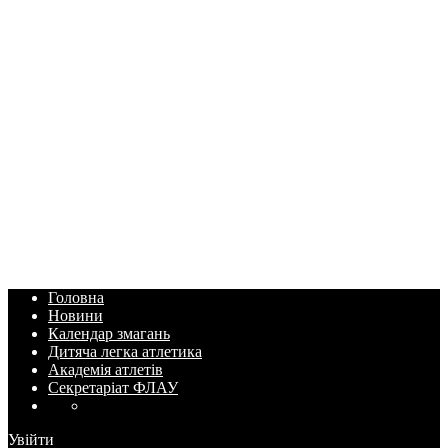
Головна
Новини
Календар змагань
Дитяча легка атлетика
Академія атлетів
Секретаріат ФЛАУ
Увійти