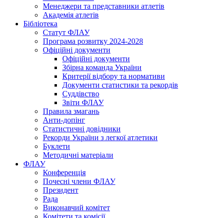
Менеджери та представники атлетів
Академія атлетів
Бібліотека
Статут ФЛАУ
Програма розвитку 2024-2028
Офіційні документи
Офіційні документи
Збірна команда України
Критерії відбору та нормативи
Документи статистики та рекордів
Суддівство
Звіти ФЛАУ
Правила змагань
Анти-допінг
Статистичні довідники
Рекорди України з легкої атлетики
Буклети
Методичні матеріали
ФЛАУ
Конференція
Почесні члени ФЛАУ
Президент
Рада
Виконавчий комітет
Комітети та комісії