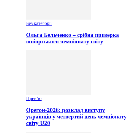
Без категорії
Ольга Бельченко – срібна призерка
юніорського чемпіонату світу
Прев’ю
Орегон-2026: розклад виступу
українців у четвертий день чемпіонату
світу U20