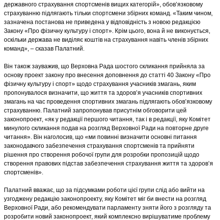
державного страхування спортсменів вищих категорій», обов’язковому
страхуванню підлягають тільки спортсмени збірних команд. «Таким чином,
зазначена постанова не приведена у відповідність з новою редакцією
Закону «Про фізичну культуру і спорт». Крім цього, вона й не виконується,
оскільки держава не виділяє коштів на страхування навіть членів збірних
команд», – сказав Палатний.
Він також зауважив, що Верховна Рада шостого скликання прийняла за
основу проект закону про внесення доповнення до статті 40 Закону «Про
фізичну культуру і спорт» щодо страхування учасників змагань, яким
пропонувалося визначити, що життя та здоров’я учасників спортивних
змагань на час проведення спортивних змагань підлягають обов’язковому
страхуванню. Палатний запропонував присутнім обговорити цей
законопроект, «як у редакції першого читання, так і в редакції, яку Комітет
минулого скликання подав на розгляд Верховної Ради на повторне друге
читання». Він наголосив, що «ми повинні визначити основні питання
законодавчого забезпечення страхування спортсменів та прийняти
рішення про створення робочої групи для розробки пропозицій щодо
створення правових підстав забезпечення страхування життя та здоров’я
спортсменів».
Палатний вважає, що за підсумками роботи цієї групи слід або вийти на
узгоджену редакцію законопроекту, яку Комітет міг би внести на розгляд
Верховної Ради, або рекомендувати парламенту зняти його з розгляду та
розробити новий законопроект, який комплексно вирішуватиме проблему