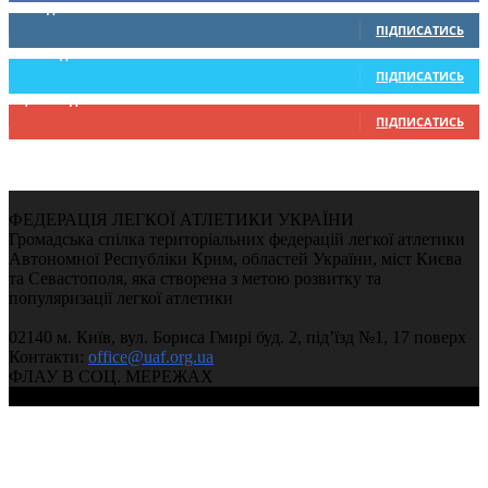
0
Підписників
ПІДПИСАТИСЬ
234
Підписників
ПІДПИСАТИСЬ
9,370
Підписників
ПІДПИСАТИСЬ
ФЕДЕРАЦІЯ ЛЕГКОЇ АТЛЕТИКИ УКРАЇНИ
Громадська спілка територіальних федерацій легкої атлетики
Автономної Республіки Крим, областей України, міст Києва
та Севастополя, яка створена з метою розвитку та
популяризації легкої атлетики
02140 м. Київ, вул. Бориса Гмирі буд. 2, під’їзд №1, 17 поверх
Контакти:
office@uaf.org.ua
ФЛАУ В СОЦ. МЕРЕЖАХ
© 2004-2026, Федерація легкої атлетики України