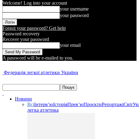
Welcome! Log into your account
your username
your password
Forgot your password? Get help
Password recovery
Recover your password
your email
A password will be e-mailed to you.
Федерація легкої атлетики України
Новини
Всі
Інтерв’ю
Історія
Прев’ю
Проєкти
Репортажі
Світ
Ук
легка атлетика