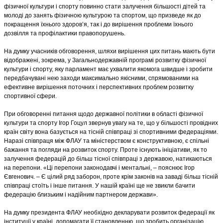
фізичної культури і спорту повинно стати залучення більшості дітей та
молоді до занять фізичною культурою та спортом, що призведе як до
покращення їхнього здоров’я, так і до вирішення проблеми їхнього
дозвілля та профілактики правопорушень.
На думку учасників обговорення, шляхи вирішення цих питань мають бути
відображені, зокрема, у Загальнодержавній програмі розвитку фізичної
культури і спорту, яку парламент має ухвалити якомога швидше і зробити
передбачувані нею заходи максимально якісними, спрямованими на
ефективне вирішення поточних і перспективних проблем розвитку
спортивної сфери.
При обговоренні питання щодо державної політики в області фізичної
культури та спорту Ігор Гоцул звернув увагу на те, що у більшості провідних
країн світу вона базується на тісній співпраці зі спортивними федераціями.
Наразі співпраця між ФЛАУ та міністерством є конструктивною, є спільні
бажання та погляди на розвиток спорту. Проте існують ініціативи, як то
залучення федерацій до більш тісної співпраці з державою, натикаються
на перепони. «Ці перепони законодавчі і ментальні, – пояснює Ігор
Євгенович. – Є цілий ряд заборон, проте крім законів на заваді більш тісній
співпраці стоїть і інше питання. У нашій країні ще не звикли бачити
федерацію близьким і надійним партнером держави».
На думку президента ФЛАУ необхідно декларувати розвиток федерації як
інституції у країні, допомагати її становленню, що зробить організацію