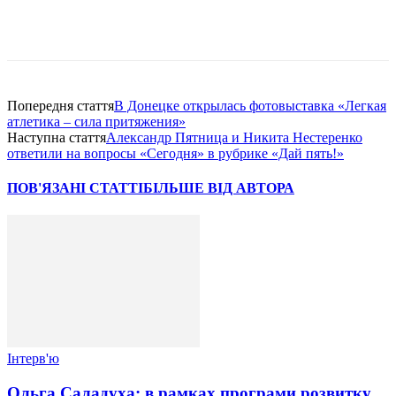
Попередня стаття
В Донецке открылась фотовыставка «Легкая
атлетика – сила притяжения»
Наступна стаття
Александр Пятница и Никита Нестеренко
ответили на вопросы «Сегодня» в рубрике «Дай пять!»
ПОВ'ЯЗАНІ СТАТТІ
БІЛЬШЕ ВІД АВТОРА
Інтерв'ю
Ольга Саладуха: в рамках програми розвитку