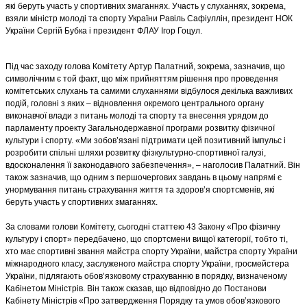
які беруть участь у спортивних змаганнях. Участь у слуханнях, зокрема,
взяли міністр молоді та спорту України Равіль Сафіуллін, президент НОК
України Сергій Бубка і президент ФЛАУ Ігор Гоцул.
Під час заходу голова Комітету Артур Палатний, зокрема, зазначив, що
символічним є той факт, що між прийняттям рішення про проведення
комітетських слухань та самими слуханнями відбулося декілька важливих
подій, головні з яких – відновлення окремого центрального органу
виконавчої влади з питань молоді та спорту та внесення урядом до
парламенту проекту Загальнодержавної програми розвитку фізичної
культури і спорту. «Ми зобов’язані підтримати цей позитивний імпульс і
розробити спільні шляхи розвитку фізкультурно-спортивної галузі,
вдосконалення її законодавчого забезпечення», – наголосив Палатний. Він
також зазначив, що одним з першочергових завдань в цьому напрямі є
унормування питань страхування життя та здоров’я спортсменів, які
беруть участь у спортивних змаганнях.
За словами голови Комітету, сьогодні статтею 43 Закону «Про фізичну
культуру і спорт» передбачено, що спортсмени вищої категорії, тобто ті,
хто має спортивні звання майстра спорту України, майстра спорту України
міжнародного класу, заслуженого майстра спорту України, гросмейстера
України, підлягають обов’язковому страхуванню в порядку, визначеному
Кабінетом Міністрів. Він також сказав, що відповідно до Постанови
Кабінету Міністрів «Про затвердження Порядку та умов обов’язкового