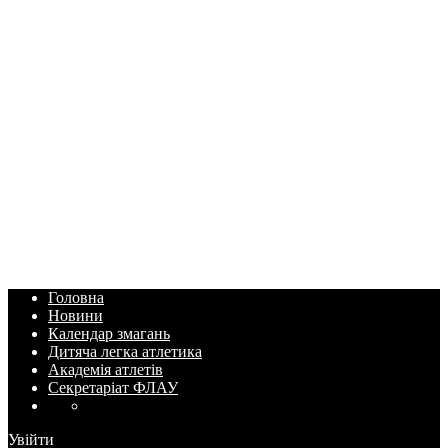
Головна
Новини
Календар змагань
Дитяча легка атлетика
Академія атлетів
Секретаріат ФЛАУ
Увійти