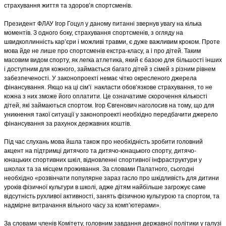
страхування життя та здоров’я спортсменів.
Президент ФЛАУ Ігор Гоцул у даному питанні звернув увагу на кілька
моментів. З одного боку, страхування спортсменів, з огляду на
швидкоплинність кар’єри і можливі травми, є дуже важливим кроком. Проте
мова йде не лише про спортсменів екстра-класу, а і про дітей. Таким
масовим видом спорту, як легка атлетика, який є базою для більшості інших
і доступним для кожного, займається багато дітей з сімей з різним рівнем
забезпеченості. У законопроекті немає чітко окресленого джерела
фінансування. Якщо на ці сім’ї накласти обов’язкове страхування, то не
кожна з них зможе його оплатити. Це означатиме скорочення кількості
дітей, які займаються спортом. Ігор Євгенович наголосив на тому, що для
уникнення такої ситуації у законопроекті необхідно передбачити джерело
фінансування за рахунок державних коштів.
Під час слухань мова йшла також про необхідність зробити головний
акцент на підтримці дитячого та дитячо-юнацького спорту, дитячо-
юнацьких спортивних шкіл, відновленні спортивної інфраструктури у
школах та за місцем проживання. За словами Палатного, сьогодні
необхідно «розвінчати популярне зараз гасло про шкідливість для дитини
уроків фізичної культури в школі, адже дітям найбільше загрожує саме
відсутність рухливої активності, занять фізичною культурою та спортом, та
надмірне витрачання вільного часу за комп’ютерами».
За словами членів Комітету, головним завдання державної політики у галузі