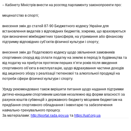
– Кабінету Міністрів внести на розгляд парламенту законопроекти про:
меценатство в спорті;
внесення змін до статей 87-90 Бюджетного кодексу України для
встановлення видатків з відповідних бюджетів, зокрема, що враховуються
при визначенні міжбюджетних трансферів, на утримання або фінансову
підтримку відповідних суб’єктів фізичної культури і спорту;
внесення змін до Податкового кодексу щодо звільнення замовників
спортивних споруд від сплати податку на землю в період їх будівництва та
від податку на прибуток протягом перших п’яти років після введення
спортивного об’єкта в експлуатацію, щодо відрахування частини доходів
від акцизного збору з реалізації тютюнової та алкогольної продукції на
потреби сфери фізичної культури і спорту.
Уряду рекомендовано також вирішити питання щодо надання підтримки
дитячо-юнацьким спортивним школам незалежно від форми власності за
рахунок коштів субвенцій з державного бюджету місцевим бюджетам на
придбання спортивного обладнання і інвентарю та забезпечення
навчально-тренувального процесу.
За матеріалами:
http://iportal.rada.gov.ua
та
https://uaf.org.ua