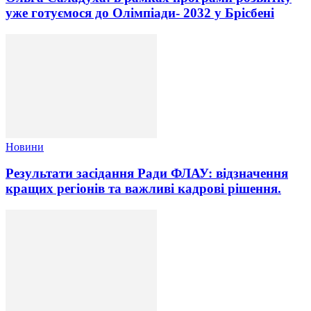
уже готуємося до Олімпіади- 2032 у Брісбені
Новини
Результати засідання Ради ФЛАУ: відзначення
кращих регіонів та важливі кадрові рішення.