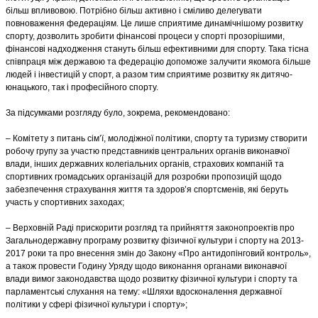
більш впливовою. Потрібно більш активно і сміливо делегувати
повноваження федераціям. Це лише сприятиме динамічнішому розвитку
спорту, дозволить зробити фінансові процеси у спорті прозорішими,
фінансові надходження стануть більш ефективними для спорту. Така тісна
співпраця між державою та федерацію допоможе залучити якомога більше
людей і інвестицій у спорт, а разом тим сприятиме розвитку як дитячо-
юнацького, так і професійного спорту.
За підсумками розгляду було, зокрема, рекомендовано:
– Комітету з питань сім’ї, молодіжної політики, спорту та туризму створити
робочу групу за участю представників центральних органів виконавчої
влади, інших державних колегіальних органів, страхових компаній та
спортивних громадських організацій для розробки пропозицій щодо
забезпечення страхування життя та здоров’я спортсменів, які беруть
участь у спортивних заходах;
– Верховній Раді прискорити розгляд та прийняття законопроектів про
Загальнодержавну програму розвитку фізичної культури і спорту на 2013-
2017 роки та про внесення змін до Закону «Про антидопінговий контроль»,
а також провести Годину Уряду щодо виконання органами виконавчої
влади вимог законодавства щодо розвитку фізичної культури і спорту та
парламентські слухання на тему: «Шляхи вдосконалення державної
політики у сфері фізичної культури і спорту»;