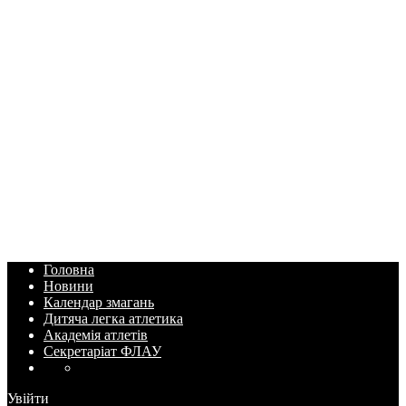
Головна
Новини
Календар змагань
Дитяча легка атлетика
Академія атлетів
Секретаріат ФЛАУ
Увійти