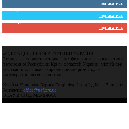
ПІДПИСАТИСЬ
234
Підписників
ПІДПИСАТИСЬ
9,370
Підписників
ПІДПИСАТИСЬ
ФЕДЕРАЦІЯ ЛЕГКОЇ АТЛЕТИКИ УКРАЇНИ
Громадська спілка територіальних федерацій легкої атлетики
Автономної Республіки Крим, областей України, міст Києва
та Севастополя, яка створена з метою розвитку та
популяризації легкої атлетики
02140 м. Київ, вул. Бориса Гмирі буд. 2, під’їзд №1, 17 поверх
Контакти:
office@uaf.org.ua
ФЛАУ В СОЦ. МЕРЕЖАХ
© 2004-2026, Федерація легкої атлетики України