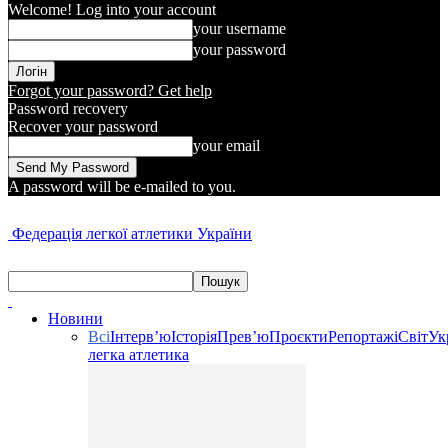
Welcome! Log into your account
your username
your password
Forgot your password? Get help
Password recovery
Recover your password
your email
A password will be e-mailed to you.
Федерація легкої атлетики України
Новини
Всі
Інтерв’ю
Історія
Прев’ю
Проєкти
Репортажі
Світ
Ук
легка атлетика