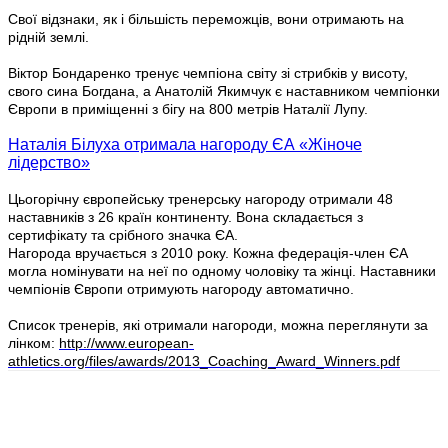
Свої відзнаки, як і більшість переможців, вони отримають на
рідній землі.
Віктор Бондаренко тренує чемпіона світу зі стрибків у висоту,
свого сина Богдана, а Анатолій Якимчук є наставником чемпіонки
Європи в приміщенні з бігу на 800 метрів Наталії Лупу.
Наталія Білуха отримала нагороду ЄА «Жіноче
лідерство»
Цьогорічну європейську тренерську нагороду отримали 48
наставників з 26 країн континенту. Вона складається з
сертифікату та срібного значка ЄА.
Нагорода вручається з 2010 року. Кожна федерація-член ЄА
могла номінувати на неї по одному чоловіку та жінці. Наставники
чемпіонів Європи отримують нагороду автоматично.
Список тренерів, які отримали нагороди, можна переглянути за
лінком:
http://www.european-
athletics.org/files/awards/2013_Coaching_Award_Winners.pdf