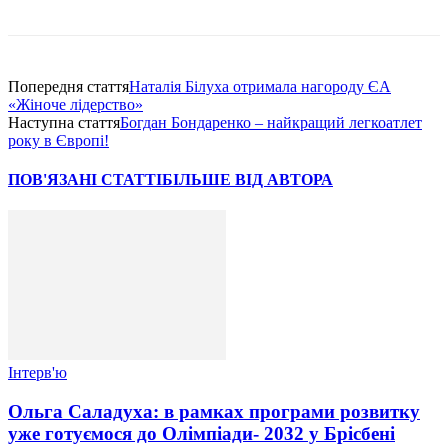
Попередня стаття
Наталія Білуха отримала нагороду ЄА
«Жіноче лідерство»
Наступна стаття
Богдан Бондаренко – найкращий легкоатлет
року в Європі!
ПОВ'ЯЗАНІ СТАТТІ
БІЛЬШЕ ВІД АВТОРА
Інтерв'ю
Ольга Саладуха: в рамках програми розвитку
уже готуємося до Олімпіади- 2032 у Брісбені