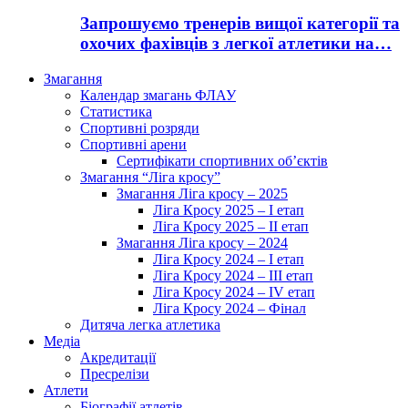
Запрошуємо тренерів вищої категорії та
охочих фахівців з легкої атлетики на…
Змагання
Календар змагань ФЛАУ
Статистика
Спортивні розряди
Спортивні арени
Сертифікати спортивних об’єктів
Змагання “Ліга кросу”
Змагання Ліга кросу – 2025
Ліга Кросу 2025 – I етап
Ліга Кросу 2025 – II етап
Змагання Ліга кросу – 2024
Ліга Кросу 2024 – I етап
Ліга Кросу 2024 – III етап
Ліга Кросу 2024 – IV етап
Ліга Кросу 2024 – Фінал
Дитяча легка атлетика
Медіа
Акредитації
Пресрелізи
Атлети
Біографії атлетів