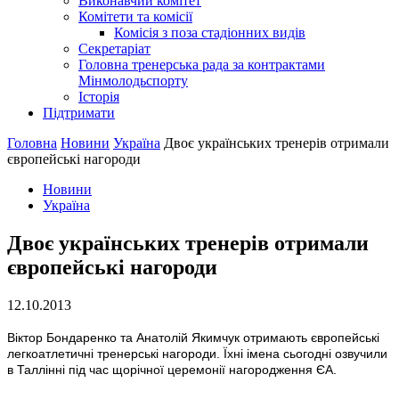
Виконавчий комітет
Комітети та комісії
Комісія з поза стадіонних видів
Секретаріат
Головна тренерська рада за контрактами
Мінмолодьспорту
Історія
Підтримати
Головна
Новини
Україна
Двоє українських тренерів отримали
європейські нагороди
Новини
Україна
Двоє українських тренерів отримали
європейські нагороди
12.10.2013
Віктор Бондаренко та Анатолій Якимчук отримають європейські
легкоатлетичні тренерські нагороди. Їхні імена сьогодні озвучили
в Таллінні під час щорічної церемонії нагородження ЄА.