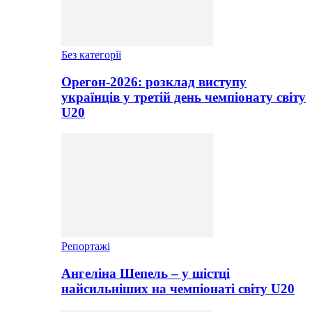
Без категорії
Орегон-2026: розклад виступу
українців у третій день чемпіонату світу
U20
Репортажі
Ангеліна Шепель – у шістці
найсильніших на чемпіонаті світу U20