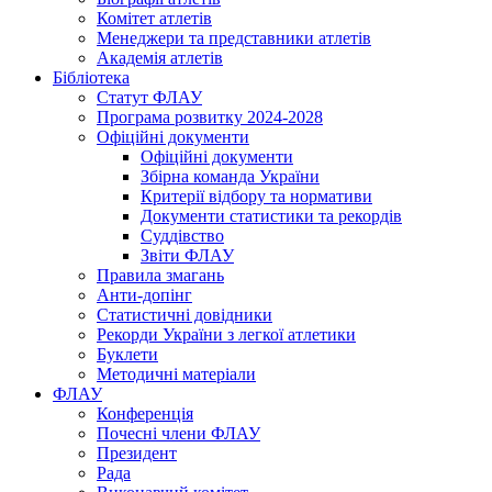
Комітет атлетів
Менеджери та представники атлетів
Академія атлетів
Бібліотека
Статут ФЛАУ
Програма розвитку 2024-2028
Офіційні документи
Офіційні документи
Збірна команда України
Критерії відбору та нормативи
Документи статистики та рекордів
Суддівство
Звіти ФЛАУ
Правила змагань
Анти-допінг
Статистичні довідники
Рекорди України з легкої атлетики
Буклети
Методичні матеріали
ФЛАУ
Конференція
Почесні члени ФЛАУ
Президент
Рада