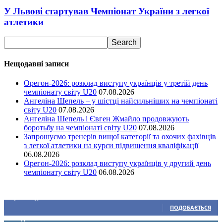
У Львові стартував Чемпіонат України з легкої
атлетики
Нещодавні записи
Орегон-2026: розклад виступу українців у третій день
чемпіонату світу U20
07.08.2026
Ангеліна Шепель – у шістці найсильніших на чемпіонаті
світу U20
07.08.2026
Ангеліна Шепель і Євген Жмайло продовжують
боротьбу на чемпіонаті світу U20
07.08.2026
Запрошуємо тренерів вищої категорії та охочих фахівців
з легкої атлетики на курси підвищення кваліфікації
06.08.2026
Орегон-2026: розклад виступу українців у другий день
чемпіонату світу U20
06.08.2026
Ми у соціальних мережах
15,104
Підписників
ПОДОБАЄТЬСЯ
0
Підписників