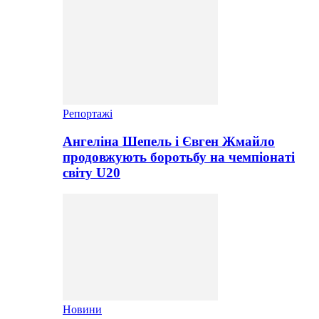
Репортажі
Ангеліна Шепель і Євген Жмайло
продовжують боротьбу на чемпіонаті
світу U20
Новини