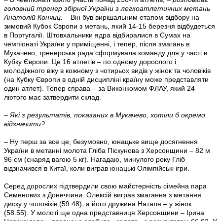
головний тренер збірної України з легкоатлетичних метань
Анатолій Кончиц.
– Він був вирішальним етапом відбору на
зимовий Кубок Європи з метань, який 14-15 березня відбудеться
в Португалії. Штовхальники ядра відбиралися в Сумах на
чемпіонаті України у приміщенні, і тепер, після змагань в
Мукачево, тренерська рада сформувала команду для у часті в
Кубку Європи. Це 16 атлетів – по одному дорослого і
молодіжного віку в кожному з чотирьох видів у жінок та чоловіків
(на Кубку Європи в одній дисципліні країну може представляти
один атлет). Тепер справа – за Виконкомом ФЛАУ, який 24
лютого має затвердити склад.
– Які з результатів, показаних в Мукачево, хотіли б окремо
відзначити?
– Ну перш за все це, безумовно, юнацьке вище досягнення
України в метанні молота Гліба Піскунова з Херсонщини – 82 м
96 см (снаряд вагою 5 кг). Нагадаю, минулого року Гліб
відзначився в Китаї, коли виграв юнацькі Олімпійські ігри.
Серед дорослих підтвердили свою майстерність сімейна пара
Семенових з Донеччини. Олексій виграв змагання з метання
диску у чоловіків (59.48), а його дружина Наталя – у жінок
(58.55). У молоті ще одна представниця Херсонщини – Ірина