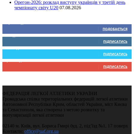
Орегон-2026: розклад виступу українців у третій день
чемпіонату світу U20
07.08.2026
Ми у соціальних мережах
15,104
Підписників
ПОДОБАЄТЬСЯ
0
Підписників
ПІДПИСАТИСЬ
234
Підписників
ПІДПИСАТИСЬ
9,370
Підписників
ПІДПИСАТИСЬ
ФЕДЕРАЦІЯ ЛЕГКОЇ АТЛЕТИКИ УКРАЇНИ
Громадська спілка територіальних федерацій легкої атлетики
Автономної Республіки Крим, областей України, міст Києва
та Севастополя, яка створена з метою розвитку та
популяризації легкої атлетики
02140 м. Київ, вул. Бориса Гмирі буд. 2, під’їзд №1, 17 поверх
Контакти:
office@uaf.org.ua