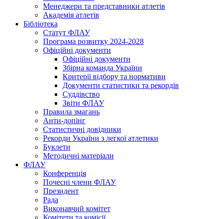
Менеджери та представники атлетів
Академія атлетів
Бібліотека
Статут ФЛАУ
Програма розвитку 2024-2028
Офіційні документи
Офіційні документи
Збірна команда України
Критерії відбору та нормативи
Документи статистики та рекордів
Суддівство
Звіти ФЛАУ
Правила змагань
Анти-допінг
Статистичні довідники
Рекорди України з легкої атлетики
Буклети
Методичні матеріали
ФЛАУ
Конференція
Почесні члени ФЛАУ
Президент
Рада
Виконавчий комітет
Комітети та комісії