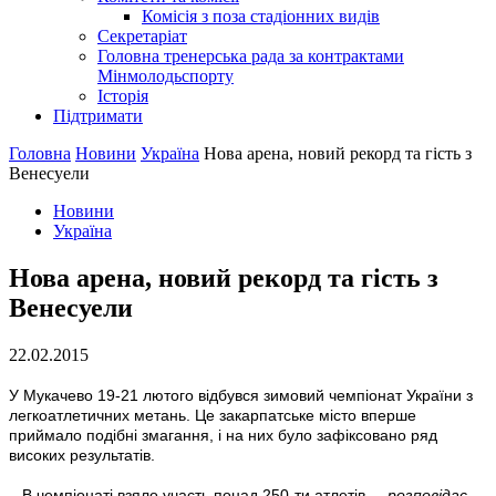
Комісія з поза стадіонних видів
Секретаріат
Головна тренерська рада за контрактами
Мінмолодьспорту
Історія
Підтримати
Головна
Новини
Україна
Нова арена, новий рекорд та гість з
Венесуели
Новини
Україна
Нова арена, новий рекорд та гість з
Венесуели
22.02.2015
У Мукачево 19-21 лютого відбувся зимовий чемпіонат України з
легкоатлетичних метань. Це закарпатське місто вперше
приймало подібні змагання, і на них було зафіксовано ряд
високих результатів.
– В чемпіонаті взяло участь понад 250-ти атлетів,
– розповідає