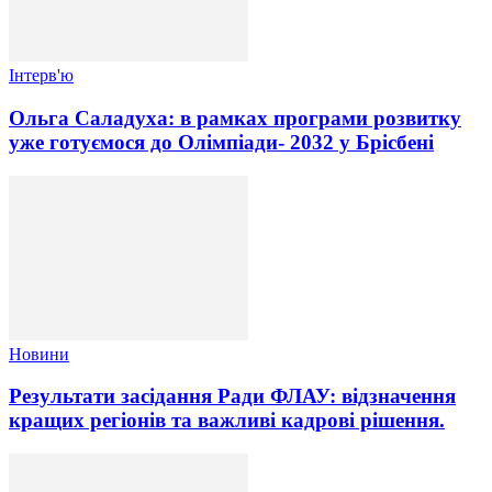
Інтерв'ю
Ольга Саладуха: в рамках програми розвитку
уже готуємося до Олімпіади- 2032 у Брісбені
Новини
Результати засідання Ради ФЛАУ: відзначення
кращих регіонів та важливі кадрові рішення.