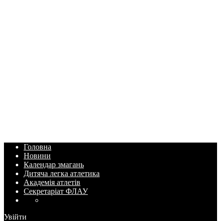
Головна
Новини
Календар змагань
Дитяча легка атлетика
Академія атлетів
Секретаріат ФЛАУ
Увійти