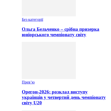
Без категорії
Ольга Бельченко – срібна призерка
юніорського чемпіонату світу
Прев’ю
Орегон-2026: розклад виступу
українців у четвертий день чемпіонату
світу U20