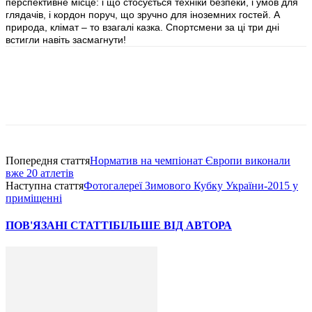
перспективне місце: і що стосується техніки безпеки, і умов для
глядачів, і кордон поруч, що зручно для іноземних гостей. А
природа, клімат – то взагалі казка. Спортсмени за ці три дні
встигли навіть засмагнути!
Попередня стаття
Норматив на чемпіонат Європи виконали
вже 20 атлетів
Наступна стаття
Фотогалереї Зимового Кубку України-2015 у
приміщенні
ПОВ'ЯЗАНІ СТАТТІ
БІЛЬШЕ ВІД АВТОРА