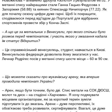
Новожилова – впевнено здобула «золото» з результатом 66.02. У
метанні спису найкращими стали Ганна Гацько-Федусова з
Запоріжжя (58.88) та киянин Олександр Ничипорчук (77.22). Як
для початку сезону цифри дуже гарні. Щоб їх покращити,
сподіваємося перед від’їздом до Португалії для відібраних
спортсменів провести збір у Конча-Заспі.
– А що це за метальник з Венесуели, про якого стільки було
розмов перед чемпіонатом, і участь якого у змагання надала
їм статус Відкритих?
– Це справжнісінький венесуелець, студент, навчається в Києві.
Венесуельска федерація дозволила йому змагатися у нас.
Лечнар Родрігес посів у метанні спису шосте місце – 60 м 90 см.
– Що можете сказати про мукачівську арену, яка вперше
проводила чемпіонат України?
– Арен, якщо бути точним, було дві. Спис метали на СОК ДЮСШ,
молот та диск – на стадіоні «Харчовик». Я хочу подякувати
місцевим організаторам, які за короткий термін зуміли
підготувати їх до змагань. Арени – дуже перспективні, їх
обов’язково треба розвивати, сертифікуввати. Взагалі, це дуже