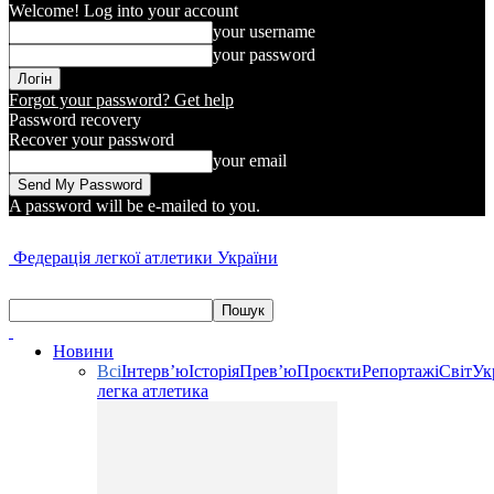
Welcome! Log into your account
your username
your password
Forgot your password? Get help
Password recovery
Recover your password
your email
A password will be e-mailed to you.
Федерація легкої атлетики України
Новини
Всі
Інтерв’ю
Історія
Прев’ю
Проєкти
Репортажі
Світ
Ук
легка атлетика