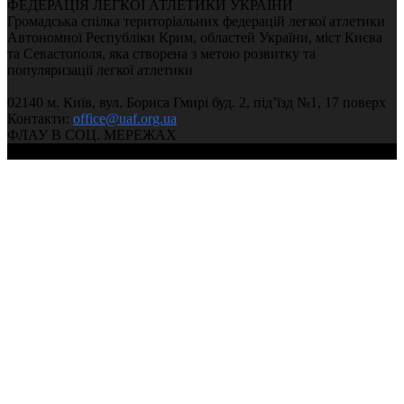
ФЕДЕРАЦІЯ ЛЕГКОЇ АТЛЕТИКИ УКРАЇНИ
Громадська спілка територіальних федерацій легкої атлетики
Автономної Республіки Крим, областей України, міст Києва
та Севастополя, яка створена з метою розвитку та
популяризації легкої атлетики
02140 м. Київ, вул. Бориса Гмирі буд. 2, під’їзд №1, 17 поверх
Контакти:
office@uaf.org.ua
ФЛАУ В СОЦ. МЕРЕЖАХ
© 2004-2026, Федерація легкої атлетики України