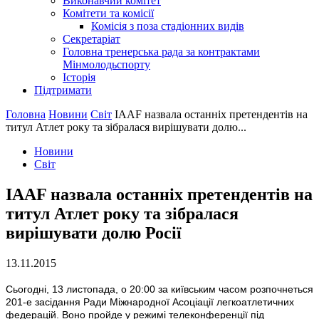
Виконавчий комітет
Комітети та комісії
Комісія з поза стадіонних видів
Секретаріат
Головна тренерська рада за контрактами
Мінмолодьспорту
Історія
Підтримати
Головна
Новини
Світ
IAAF назвала останніх претендентів на
титул Атлет року та зібралася вирішувати долю...
Новини
Світ
IAAF назвала останніх претендентів на
титул Атлет року та зібралася
вирішувати долю Росії
13.11.2015
Сьогодні, 13 листопада, о 20:00 за київським часом розпочнеться
201-е засідання Ради Міжнародної Асоціації легкоатлетичних
федерацій. Воно пройде у режимі телеконференції під