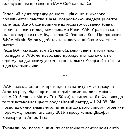
головуванням президента IAAF Себастіяна Кое.
Головний пункт порядку денного – рішення тимчасово
призупинити членство в IAAF Всеросійської Федерації легкої
атлетики. Воно буде прийняте шляхом голосування (одна
людина – один голос) між членами Ради IAAF. У разі рівності
голосів, вирішальним буде голос Себастіяна Кое. Представник
ВФЛА Міхаіл Бутов у дебатах та голосуванні брати участі не
зможе.
Рада IAAF складається з 27-ми обраних членів, в тому числі
президента IAAF, чотирьох віце-президентів, казначея, по
одному представнику усіх континентальних Асоціацій та 15-ти
індивідуальних членів.
***
IAAF назвала останніх претендентів на титул Атлет року та
Атлетка року. Від спортивної ходьби ними стали чемпіони
світу-2015 словак Матей Тот (50 км) та китаянка Лю Хун, яка до
того ж встановила цього року світовий рекорд – 1:24.38. Від
позастадіонних видів легкої атлетики до цього списку потрапили
переможці чемпіонату світу-2015 з кросу кенійці Джефрі
Камворор та Агнес Тіроп.
Таким чином, разом з ними до остаточного списку номінантів