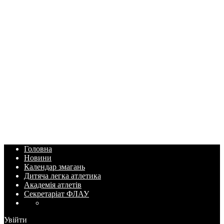
Головна
Новини
Календар змагань
Дитяча легка атлетика
Академія атлетів
Секретаріат ФЛАУ
Увійти