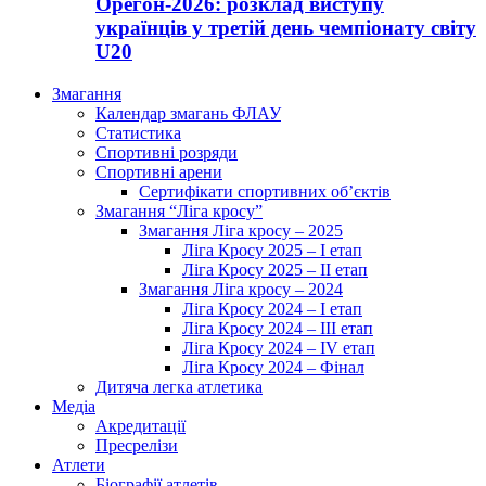
Орегон-2026: розклад виступу
українців у третій день чемпіонату світу
U20
Змагання
Календар змагань ФЛАУ
Статистика
Спортивні розряди
Спортивні арени
Сертифікати спортивних об’єктів
Змагання “Ліга кросу”
Змагання Ліга кросу – 2025
Ліга Кросу 2025 – I етап
Ліга Кросу 2025 – II етап
Змагання Ліга кросу – 2024
Ліга Кросу 2024 – I етап
Ліга Кросу 2024 – III етап
Ліга Кросу 2024 – IV етап
Ліга Кросу 2024 – Фінал
Дитяча легка атлетика
Медіа
Акредитації
Пресрелізи
Атлети
Біографії атлетів