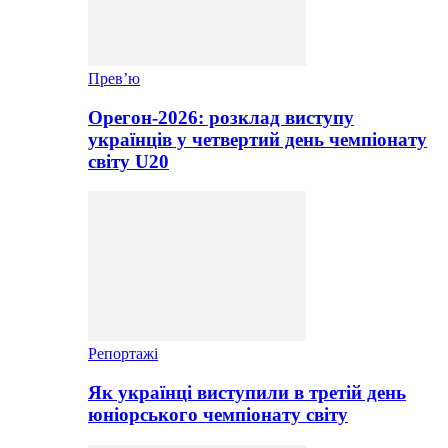
Прев’ю
Орегон-2026: розклад виступу
українців у четвертий день чемпіонату
світу U20
Репортажі
Як українці виступили в третій день
юніорського чемпіонату світу