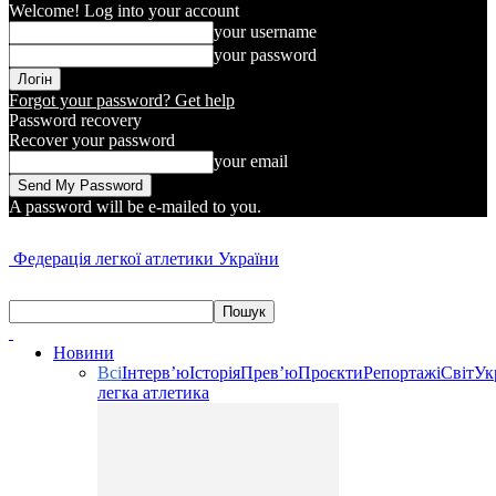
Welcome! Log into your account
your username
your password
Forgot your password? Get help
Password recovery
Recover your password
your email
A password will be e-mailed to you.
Федерація легкої атлетики України
Новини
Всі
Інтерв’ю
Історія
Прев’ю
Проєкти
Репортажі
Світ
Ук
легка атлетика