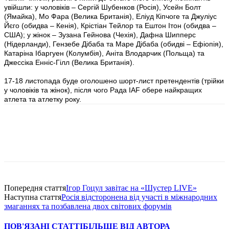
увійшли: у чоловіків – Сергій Шубенков (Росія), Усейн Болт
(Ямайка), Мо Фара (Велика Британія), Еліуд Кіпчоге та Джуліус
Йєго (обидва – Кенія), Крістіан Тейлор та Ештон Ітон (обидва –
США); у жінок – Зузана Гейнова (Чехія), Дафна Шипперс
(Нідерланди), Гензебе Дібаба та Маре Дібаба (обидві – Ефіопія),
Катаріна Ібаргуен (Колумбія), Аніта Влодарчик (Польща) та
Джессіка Енніс-Гілл (Велика Британія).
17-18 листопада буде оголошено шорт-лист претендентів (трійки
у чоловіків та жінок), після чого Рада IAF обере найкращих
атлета та атлетку року.
Попередня стаття
Ігор Гоцул завітає на «Шустер LIVE»
Наступна стаття
Росія відсторонена від участі в міжнародних
змаганнях та позбавлена двох світових форумів
ПОВ'ЯЗАНІ СТАТТІ
БІЛЬШЕ ВІД АВТОРА