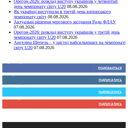
Орегон-2026: розклад виступу українців у четвертий
день чемпіонату світу U20
08.08.2026
Як українці виступили в третій день юніорського
чемпіонату світу
08.08.2026
Актуальні рішення чергового засідання Ради ФЛАУ
07.08.2026
Орегон-2026: розклад виступу українців у третій день
чемпіонату світу U20
07.08.2026
Ангеліна Шепель – у шістці найсильніших на чемпіонаті
світу U20
07.08.2026
Ми у соціальних мережах
15,104
Підписників
ПОДОБАЄТЬСЯ
0
Підписників
ПІДПИСАТИСЬ
234
Підписників
ПІДПИСАТИСЬ
9,370
Підписників
ПІДПИСАТИСЬ