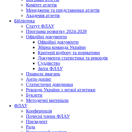
Комітет атлетів
Менеджери та представники атлетів
Академія атлетів
Бібліотека
Статут ФЛАУ
Програма розвитку 2024-2028
Офіційні документи
Офіційні документи
Збірна команда України
Критерії відбору та нормативи
Документи статистики та рекордів
Суддівство
Звіти ФЛАУ
Правила змагань
Анти-допінг
Статистичні довідники
Рекорди України з легкої атлетики
Буклети
Методичні матеріали
ФЛАУ
Конференція
Почесні члени ФЛАУ
Президент
Рада