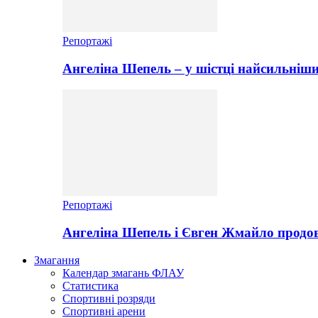
Репортажі
Ангеліна Шепель – у шістці найсильніши
Репортажі
Ангеліна Шепель і Євген Жмайло продов
Змагання
Календар змагань ФЛАУ
Статистика
Спортивні розряди
Спортивні арени