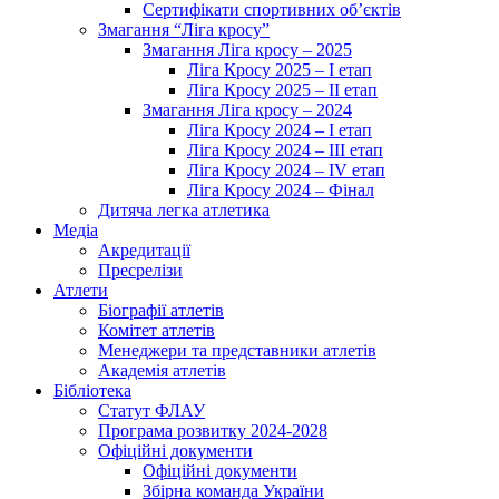
Сертифікати спортивних об’єктів
Змагання “Ліга кросу”
Змагання Ліга кросу – 2025
Ліга Кросу 2025 – I етап
Ліга Кросу 2025 – II етап
Змагання Ліга кросу – 2024
Ліга Кросу 2024 – I етап
Ліга Кросу 2024 – III етап
Ліга Кросу 2024 – IV етап
Ліга Кросу 2024 – Фінал
Дитяча легка атлетика
Медіа
Акредитації
Пресрелізи
Атлети
Біографії атлетів
Комітет атлетів
Менеджери та представники атлетів
Академія атлетів
Бібліотека
Статут ФЛАУ
Програма розвитку 2024-2028
Офіційні документи
Офіційні документи
Збірна команда України