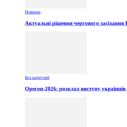
Новини
Актуальні рішення чергового засідання
Без категорії
Орегон-2026: розклад виступу українців 