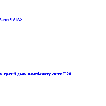
 Ради ФЛАУ
у третій день чемпіонату світу U20