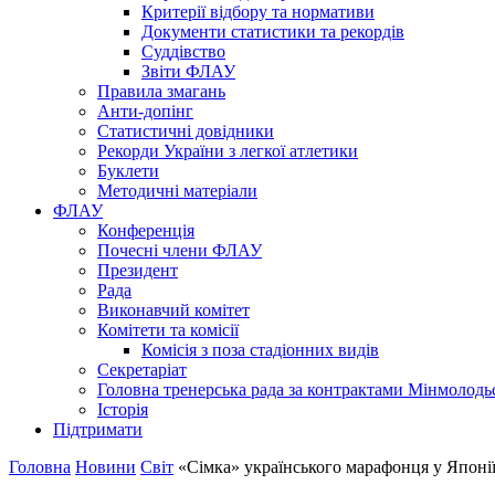
Критерії відбору та нормативи
Документи статистики та рекордів
Суддівство
Звіти ФЛАУ
Правила змагань
Анти-допінг
Статистичні довідники
Рекорди України з легкої атлетики
Буклети
Методичні матеріали
ФЛАУ
Конференція
Почесні члени ФЛАУ
Президент
Рада
Виконавчий комітет
Комітети та комісії
Комісія з поза стадіонних видів
Секретаріат
Головна тренерська рада за контрактами Мінмолодь
Історія
Підтримати
Головна
Новини
Світ
«Сімка» українського марафонця у Японі