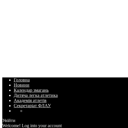
Головна
Новини
Календар змагань
Дитяча легка атлетика
Академія атлетів
Секретаріат ФЛАУ
Увійти
Welcome! Log into your account