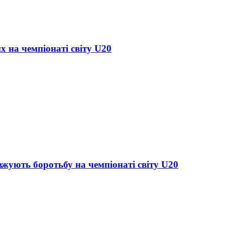
х на чемпіонаті світу U20
жують боротьбу на чемпіонаті світу U20