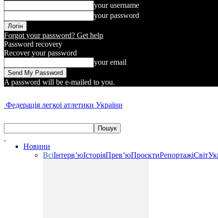
your username
your password
Forgot your password? Get help
Password recovery
Recover your password
your email
A password will be e-mailed to you.
Федерація легкої атлетики України
Новини
Всі
Інтерв’ю
Історія
Прев’ю
Проєкти
Репортажі
Світ
Ук