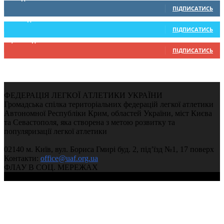
ПІДПИСАТИСЬ
234
Підписників
ПІДПИСАТИСЬ
9,370
Підписників
ПІДПИСАТИСЬ
ФЕДЕРАЦІЯ ЛЕГКОЇ АТЛЕТИКИ УКРАЇНИ
Громадська спілка територіальних федерацій легкої атлетики
Автономної Республіки Крим, областей України, міст Києва
та Севастополя, яка створена з метою розвитку та
популяризації легкої атлетики
02140 м. Київ, вул. Бориса Гмирі буд. 2, під’їзд №1, 17 поверх
Контакти:
office@uaf.org.ua
ФЛАУ В СОЦ. МЕРЕЖАХ
© 2004-2026, Федерація легкої атлетики України