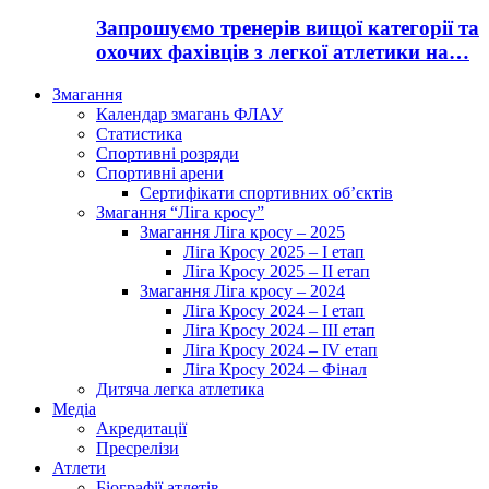
Запрошуємо тренерів вищої категорії та
охочих фахівців з легкої атлетики на…
Змагання
Календар змагань ФЛАУ
Статистика
Спортивні розряди
Спортивні арени
Сертифікати спортивних об’єктів
Змагання “Ліга кросу”
Змагання Ліга кросу – 2025
Ліга Кросу 2025 – I етап
Ліга Кросу 2025 – II етап
Змагання Ліга кросу – 2024
Ліга Кросу 2024 – I етап
Ліга Кросу 2024 – III етап
Ліга Кросу 2024 – IV етап
Ліга Кросу 2024 – Фінал
Дитяча легка атлетика
Медіа
Акредитації
Пресрелізи
Атлети
Біографії атлетів