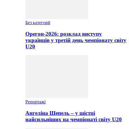
Без категорії
Орегон-2026: розклад виступу
українців у третій день чемпіонату світу
U20
Репортажі
Ангеліна Шепель – у шістці
найсильніших на чемпіонаті світу U20