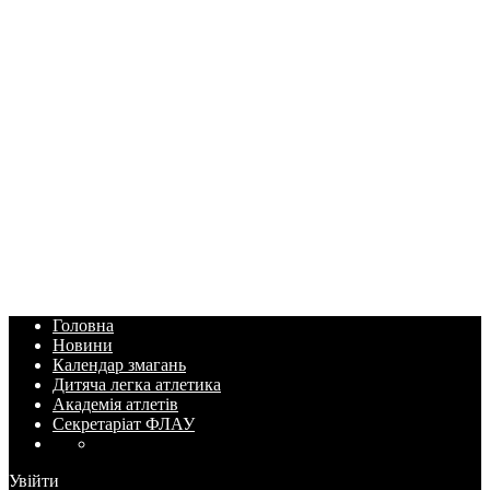
Головна
Новини
Календар змагань
Дитяча легка атлетика
Академія атлетів
Секретаріат ФЛАУ
Увійти