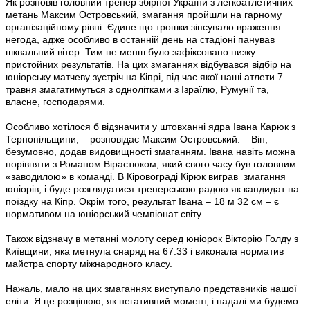
Як розповів головний тренер збірної України з легкоатлетичних
метань Максим Островський, змагання пройшли на гарному
організаційному рівні. Єдине що трошки зіпсувало враження –
негода, адже особливо в останній день на стадіоні панував
шквальний вітер. Тим не менш було зафіксовано низку
пристойних результатів. На цих змаганнях відбувався відбір на
юніорську матчеву зустріч на Кіпрі, під час якої наші атлети 7
травня змагатимуться з однолітками з Ізраїлю, Румунії та,
власне, господарями.
Особливо хотілося б відзначити у штовханні ядра Івана Карюк з
Тернопільщини, – розповідає Максим Островський. – Він,
безумовно, додав видовищності змаганням. Івана навіть можна
порівняти з Романом Вірастюком, який свого часу був головним
«заводилою» в команді. В Кіровограді Кірюк виграв змагання
юніорів, і буде розглядатися тренерською радою як кандидат на
поїздку на Кіпр. Окрім того, результат Івана – 18 м 32 см – є
нормативом на юніорський чемпіонат світу.
Також відзначу в метанні молоту серед юніорок Вікторію Голду з
Київщини, яка метнула снаряд на 67.33 і виконала норматив
майстра спорту міжнародного класу.
Нажаль, мало на цих змаганнях виступало представників нашої
еліти. Я це розцінюю, як негативний момент, і надалі ми будемо