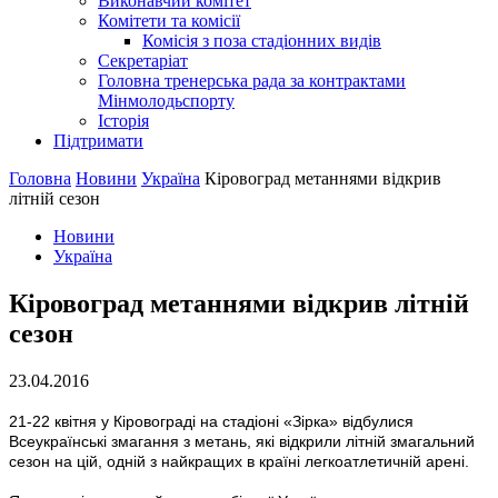
Виконавчий комітет
Комітети та комісії
Комісія з поза стадіонних видів
Секретаріат
Головна тренерська рада за контрактами
Мінмолодьспорту
Історія
Підтримати
Головна
Новини
Україна
Кіровоград метаннями відкрив
літній сезон
Новини
Україна
Кіровоград метаннями відкрив літній
сезон
23.04.2016
21-22 квітня у Кіровограді на стадіоні «Зірка» відбулися
Всеукраїнські змагання з метань, які відкрили літній змагальний
сезон на цій, одній з найкращих в країні легкоатлетичній арені.