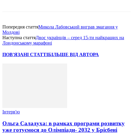
Попередня стаття
Микола Лабовський виграв змагання у
Молдові
Наступна стаття
Двоє українців – серед 15-ти найкращих на
Лондонському марафоні
ПОВ'ЯЗАНІ СТАТТІ
БІЛЬШЕ ВІД АВТОРА
Інтерв'ю
Ольга Саладуха: в рамках програми розвитку
уже готуємося до Олімпіади- 2032 у Брісбені