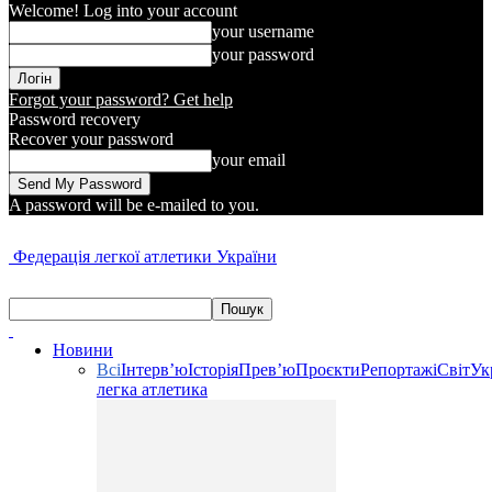
Welcome! Log into your account
your username
your password
Forgot your password? Get help
Password recovery
Recover your password
your email
A password will be e-mailed to you.
Федерація легкої атлетики України
Новини
Всі
Інтерв’ю
Історія
Прев’ю
Проєкти
Репортажі
Світ
Ук
легка атлетика