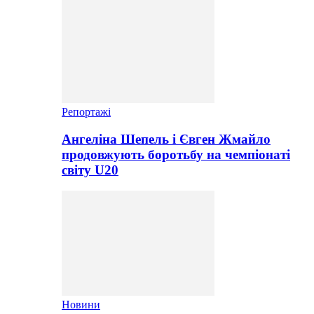
Репортажі
Ангеліна Шепель і Євген Жмайло
продовжують боротьбу на чемпіонаті
світу U20
Новини