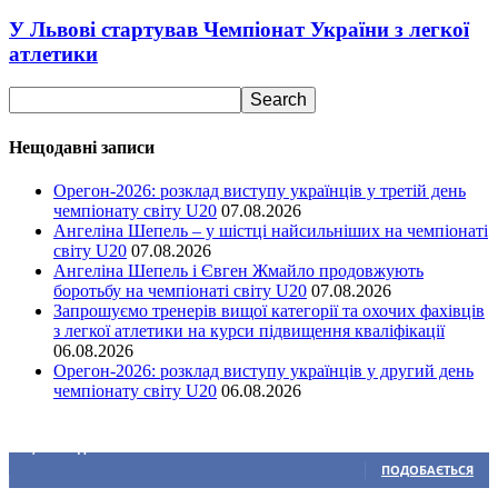
У Львові стартував Чемпіонат України з легкої
атлетики
Нещодавні записи
Орегон-2026: розклад виступу українців у третій день
чемпіонату світу U20
07.08.2026
Ангеліна Шепель – у шістці найсильніших на чемпіонаті
світу U20
07.08.2026
Ангеліна Шепель і Євген Жмайло продовжують
боротьбу на чемпіонаті світу U20
07.08.2026
Запрошуємо тренерів вищої категорії та охочих фахівців
з легкої атлетики на курси підвищення кваліфікації
06.08.2026
Орегон-2026: розклад виступу українців у другий день
чемпіонату світу U20
06.08.2026
Ми у соціальних мережах
15,104
Підписників
ПОДОБАЄТЬСЯ
0
Підписників