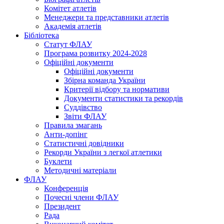
Комітет атлетів
Менеджери та представники атлетів
Академія атлетів
Бібліотека
Статут ФЛАУ
Програма розвитку 2024-2028
Офіційні документи
Офіційні документи
Збірна команда України
Критерії відбору та нормативи
Документи статистики та рекордів
Суддівство
Звіти ФЛАУ
Правила змагань
Анти-допінг
Статистичні довідники
Рекорди України з легкої атлетики
Буклети
Методичні матеріали
ФЛАУ
Конференція
Почесні члени ФЛАУ
Президент
Рада