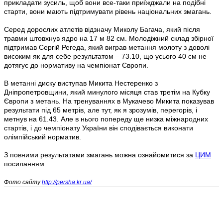
прикладати зусиль, щоб вони все-таки приїжджали на подібні
старти, вони мають підтримувати рівень національних змагань.
Серед дорослих атлетів відзначу Миколу Багача, який після
травми штовхнув ядро на 17 м 82 см. Молодіжний склад збірної
підтримав Сергій Регеда, який виграв метання молоту з доволі
високим як для себе результатом – 73.10, що усього 40 см не
дотягує до нормативу на чемпіонат Європи.
В метанні диску виступав Микита Нестеренко з
Дніпропетровщини, який минулого місяця став третім на Кубку
Європи з метань. На тренуваннях в Мукачево Микита показував
результати під 65 метрів, але тут, як я зрозумів, перегорів, і
метнув на 61.43. Але в нього попереду ще низка міжнародних
стартів, і до чемпіонату України він сподівається виконати
олімпійський норматив.
З повними результатами змагань можна ознайомитися за
ЦИМ
посиланням.
Фото сайту
http://persha.kr.ua/