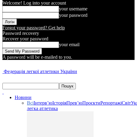
Welcome! Log into your account
your username
your password
Forgot your password? Get help
Password recovery
Recover your password
your email
A password will be e-mailed to you.
Федерація легкої атлетики України
Новини
Всі
Інтерв’ю
Історія
Прев’ю
Проєкти
Репортажі
Світ
Ук
легка атлетика