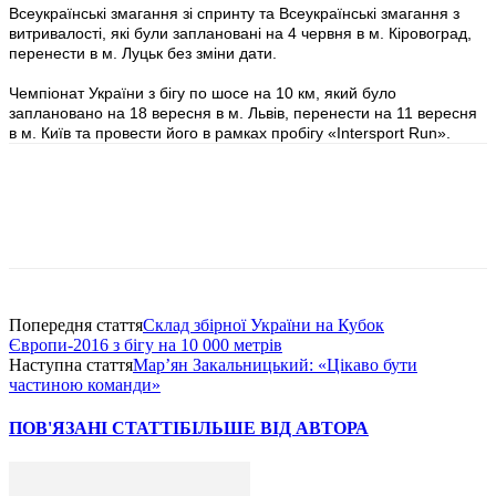
Всеукраїнські змагання зі спринту та Всеукраїнські змагання з
витривалості, які були заплановані на 4 червня в м. Кіровоград,
перенести в м. Луцьк без зміни дати.
Чемпіонат України з бігу по шосе на 10 км, який було
заплановано на 18 вересня в м. Львів, перенести на 11 вересня
в м. Київ та провести його в рамках пробігу «Intersport Run».
Попередня стаття
Склад збірної України на Кубок
Європи-2016 з бігу на 10 000 метрів
Наступна стаття
Мар’ян Закальницький: «Цікаво бути
частиною команди»
ПОВ'ЯЗАНІ СТАТТІ
БІЛЬШЕ ВІД АВТОРА