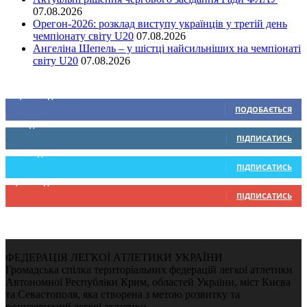
07.08.2026
Орегон-2026: розклад виступу українців у третій день
чемпіонату світу U20
07.08.2026
Ангеліна Шепель – у шістці найсильніших на чемпіонаті
світу U20
07.08.2026
Ми у соціальних мережах
15,104
Підписників
ПОДОБАЄТЬСЯ
0
Підписників
ПІДПИСАТИСЬ
234
Підписників
ПІДПИСАТИСЬ
9,370
Підписників
ПІДПИСАТИСЬ
ФЕДЕРАЦІЯ ЛЕГКОЇ АТЛЕТИКИ УКРАЇНИ
Громадська спілка територіальних федерацій легкої атлетики
Автономної Республіки Крим, областей України, міст Києва
та Севастополя, яка створена з метою розвитку та
популяризації легкої атлетики