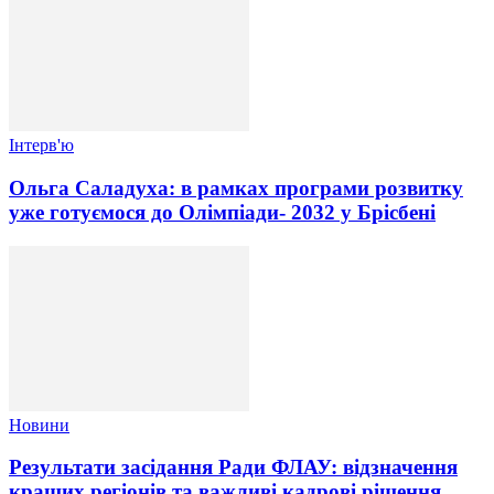
Інтерв'ю
Ольга Саладуха: в рамках програми розвитку
уже готуємося до Олімпіади- 2032 у Брісбені
Новини
Результати засідання Ради ФЛАУ: відзначення
кращих регіонів та важливі кадрові рішення.