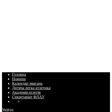
Головна
Новини
Календар змагань
Дитяча легка атлетика
Академія атлетів
Секретаріат ФЛАУ
Увійти