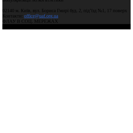
02140 м. Київ, вул. Бориса Гмирі буд. 2, під’їзд №1, 17 поверх
Контакти:
office@uaf.org.ua
ФЛАУ В СОЦ. МЕРЕЖАХ
© 2004-2026, Федерація легкої атлетики України