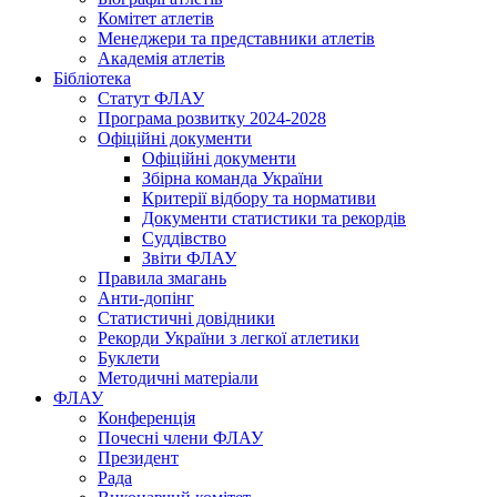
Комітет атлетів
Менеджери та представники атлетів
Академія атлетів
Бібліотека
Статут ФЛАУ
Програма розвитку 2024-2028
Офіційні документи
Офіційні документи
Збірна команда України
Критерії відбору та нормативи
Документи статистики та рекордів
Суддівство
Звіти ФЛАУ
Правила змагань
Анти-допінг
Статистичні довідники
Рекорди України з легкої атлетики
Буклети
Методичні матеріали
ФЛАУ
Конференція
Почесні члени ФЛАУ
Президент
Рада