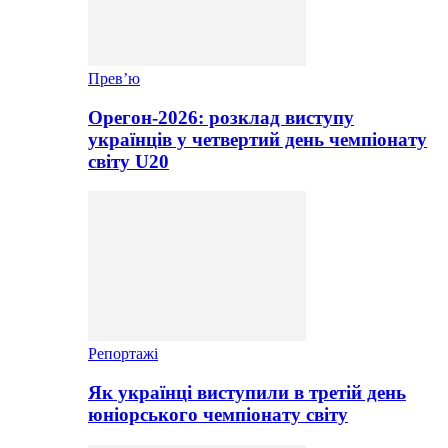
Прев’ю
Орегон-2026: розклад виступу
українців у четвертий день чемпіонату
світу U20
Репортажі
Як українці виступили в третій день
юніорського чемпіонату світу