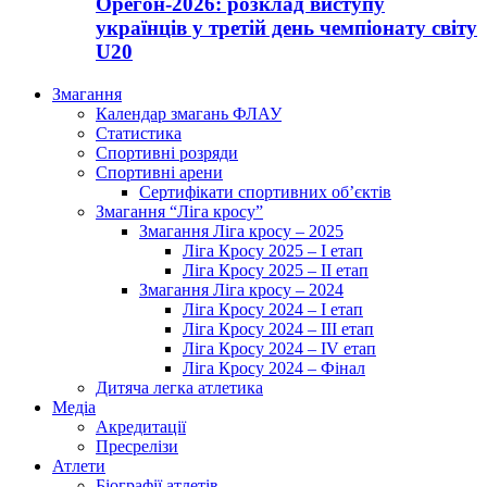
Орегон-2026: розклад виступу
українців у третій день чемпіонату світу
U20
Змагання
Календар змагань ФЛАУ
Статистика
Спортивні розряди
Спортивні арени
Сертифікати спортивних об’єктів
Змагання “Ліга кросу”
Змагання Ліга кросу – 2025
Ліга Кросу 2025 – I етап
Ліга Кросу 2025 – II етап
Змагання Ліга кросу – 2024
Ліга Кросу 2024 – I етап
Ліга Кросу 2024 – III етап
Ліга Кросу 2024 – IV етап
Ліга Кросу 2024 – Фінал
Дитяча легка атлетика
Медіа
Акредитації
Пресрелізи
Атлети
Біографії атлетів