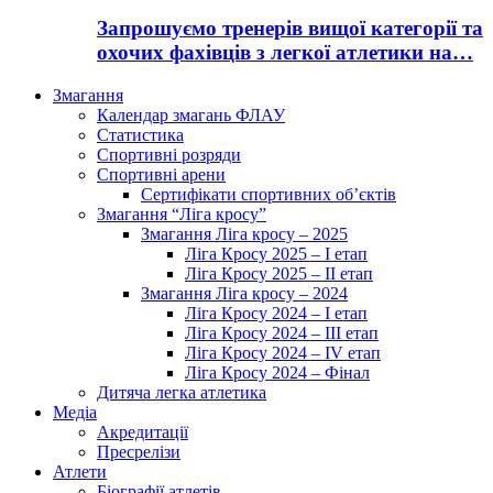
Запрошуємо тренерів вищої категорії та
охочих фахівців з легкої атлетики на…
Змагання
Календар змагань ФЛАУ
Статистика
Спортивні розряди
Спортивні арени
Сертифікати спортивних об’єктів
Змагання “Ліга кросу”
Змагання Ліга кросу – 2025
Ліга Кросу 2025 – I етап
Ліга Кросу 2025 – II етап
Змагання Ліга кросу – 2024
Ліга Кросу 2024 – I етап
Ліга Кросу 2024 – III етап
Ліга Кросу 2024 – IV етап
Ліга Кросу 2024 – Фінал
Дитяча легка атлетика
Медіа
Акредитації
Пресрелізи
Атлети
Біографії атлетів