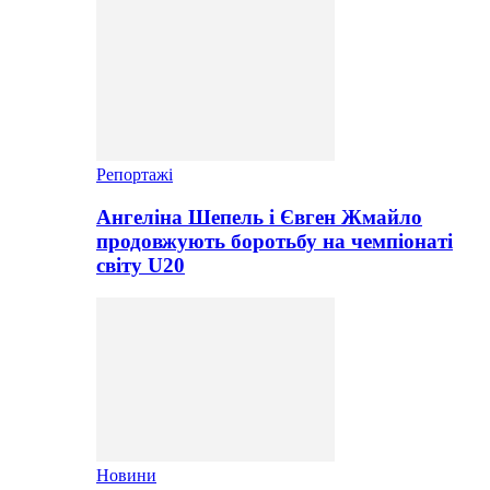
Репортажі
Ангеліна Шепель і Євген Жмайло
продовжують боротьбу на чемпіонаті
світу U20
Новини