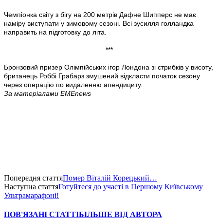
Чемпіонка світу з бігу на 200 метрів Дафне Шипперс не має
наміру виступати у зимовому сезоні. Всі зусилля голландка
направить на підготовку до літа.
***
Бронзовий призер Олімпійських ігор Лондона зі стрибків у висоту,
британець Роббі Грабарз змушений відкласти початок сезону
через операцію по видаленню апендициту.
За матеріалами
EMEnews
Попередня стаття
Помер Віталій Корецький…
Наступна стаття
Готуйтеся до участі в Першому Київському
Ультрамарафоні!
ПОВ'ЯЗАНІ СТАТТІ
БІЛЬШЕ ВІД АВТОРА