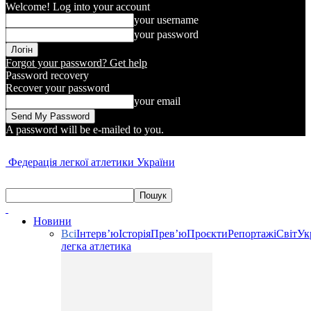
Welcome! Log into your account
your username
your password
Forgot your password? Get help
Password recovery
Recover your password
your email
A password will be e-mailed to you.
Федерація легкої атлетики України
Новини
Всі
Інтерв’ю
Історія
Прев’ю
Проєкти
Репортажі
Світ
Ук
легка атлетика