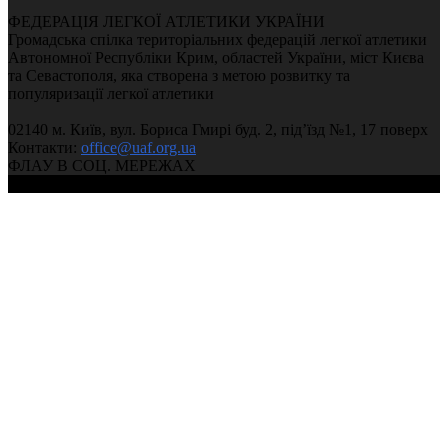
ФЕДЕРАЦІЯ ЛЕГКОЇ АТЛЕТИКИ УКРАЇНИ
Громадська спілка територіальних федерацій легкої атлетики
Автономної Республіки Крим, областей України, міст Києва
та Севастополя, яка створена з метою розвитку та
популяризації легкої атлетики
02140 м. Київ, вул. Бориса Гмирі буд. 2, під’їзд №1, 17 поверх
Контакти:
office@uaf.org.ua
ФЛАУ В СОЦ. МЕРЕЖАХ
© 2004-2026, Федерація легкої атлетики України