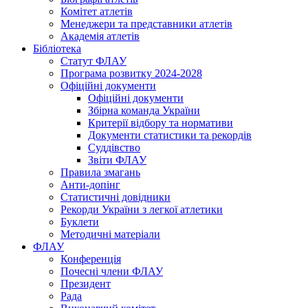
Комітет атлетів
Менеджери та представники атлетів
Академія атлетів
Бібліотека
Статут ФЛАУ
Програма розвитку 2024-2028
Офіційні документи
Офіційні документи
Збірна команда України
Критерії відбору та нормативи
Документи статистики та рекордів
Суддівство
Звіти ФЛАУ
Правила змагань
Анти-допінг
Статистичні довідники
Рекорди України з легкої атлетики
Буклети
Методичні матеріали
ФЛАУ
Конференція
Почесні члени ФЛАУ
Президент
Рада