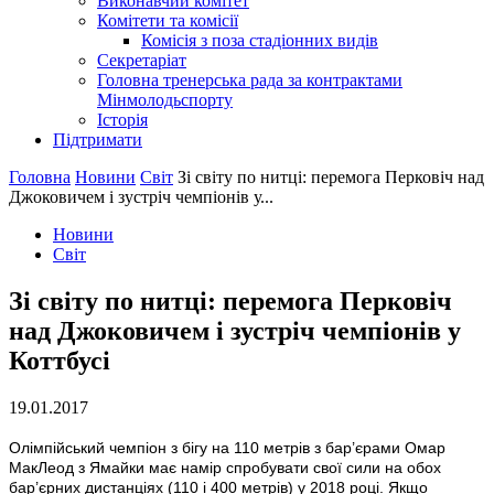
Виконавчий комітет
Комітети та комісії
Комісія з поза стадіонних видів
Секретаріат
Головна тренерська рада за контрактами
Мінмолодьспорту
Історія
Підтримати
Головна
Новини
Світ
Зі світу по нитці: перемога Перковіч над
Джоковичем і зустріч чемпіонів у...
Новини
Світ
Зі світу по нитці: перемога Перковіч
над Джоковичем і зустріч чемпіонів у
Коттбусі
19.01.2017
Олімпійський чемпіон з бігу на 110 метрів з бар’єрами Омар
МакЛеод з Ямайки має намір спробувати свої сили на обох
бар’єрних дистанціях (110 і 400 метрів) у 2018 році. Якщо