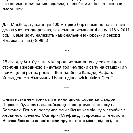
експеримент виявиться вдалим, то він бігтиме їх і на основних
змаганнях.
Для МакЛеода дистанція 400 метрів з бар’єрами не нова, її він
долав уже неодноразово, зокрема на чемпіонаті світу U18 у 2011
році. Саме йому належить національний юніорський рекорд
Ямайки на ній (49,98 с).
***
25 січня, у Коттбусі, на міжнародних змаганнях у секторі для
стрибків з жердиною зійдуться три чемпіони світу на стадіоні й у
приміщенні різних років – Шон Барбер з Канади, Рафаель
Хольцдеппе з Німеччини і Констадінос Філіппідіс з Греції.
***
Олімпійська чемпіонка з метання диска, хорватка Сандра
Перковіч була визнана найкращою спортсменкою року на
Балканах. Вона випередила олімпійську чемпіонку зі стрибків з
жердиною гречанку Єкатеріні Стефаніді і сербського тенісиста
Новака Джоковича, які посіли друге і третє місця відповідно.
***