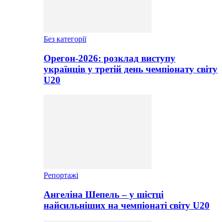
Без категорії
Орегон-2026: розклад виступу
українців у третій день чемпіонату світу
U20
Репортажі
Ангеліна Шепель – у шістці
найсильніших на чемпіонаті світу U20