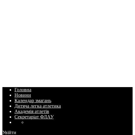
Головна
Новини
Календар змагань
Дитяча легка атлетика
Академія атлетів
Секретаріат ФЛАУ
Увійти