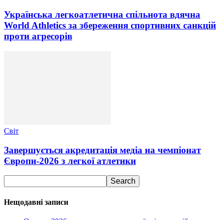
Українська легкоатлетична спільнота вдячна
World Athletics за збереження спортивних санкцій
проти агресорів
Світ
Завершується акредитація медіа на чемпіонат
Європи-2026 з легкої атлетики
Нещодавні записи