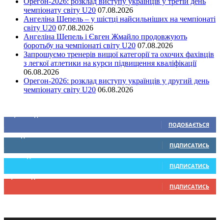
Орегон-2026: розклад виступу українців у третій день
чемпіонату світу U20
07.08.2026
Ангеліна Шепель – у шістці найсильніших на чемпіонаті
світу U20
07.08.2026
Ангеліна Шепель і Євген Жмайло продовжують
боротьбу на чемпіонаті світу U20
07.08.2026
Запрошуємо тренерів вищої категорії та охочих фахівців
з легкої атлетики на курси підвищення кваліфікації
06.08.2026
Орегон-2026: розклад виступу українців у другий день
чемпіонату світу U20
06.08.2026
Ми у соціальних мережах
15,104
Підписників
ПОДОБАЄТЬСЯ
0
Підписників
ПІДПИСАТИСЬ
234
Підписників
ПІДПИСАТИСЬ
9,370
Підписників
ПІДПИСАТИСЬ