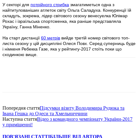
У секторі для
потрійного стрибка
змагатиметься одна з
найтитулованіших атлеток світу Ольга Саладуха. Конкуренції їй
складуть, зокрема, лідер світового сезону венесуелка Юлімар
Рохас і ізраїльська спортсменка, яка раніше представляла
Україну, Ганна Міненко.
На старт дистанції
60 метрів
вийде третій номер світового топ-
листа сезону у цій дисципліні Олеся Повх. Серед суперниць буде
і німкеня Ребекка Газе, яка у рейтингу-2017 стоїть поки що
сходинкою вище.
Попередня стаття
Підсумки візиту Володимира Рудюка та
Івана Гешка до Одеси та Хмельниччини
Наступна стаття
Відео з командного чемпіонату України-2017
у приміщенні!
ПОВ'ЯЗАНІ СТАТТІ
БІЛЬШЕ ВІД АВТОРА