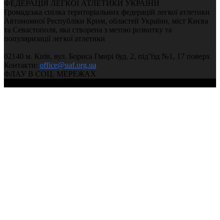
ФЕДЕРАЦІЯ ЛЕГКОЇ АТЛЕТИКИ УКРАЇНИ
Громадська спілка територіальних федерацій легкої атлетики
Автономної Республіки Крим, областей України, міст Києва
та Севастополя, яка створена з метою розвитку та
популяризації легкої атлетики
02140 м. Київ, вул. Бориса Гмирі буд. 2, під’їзд №1, 17 поверх
Контакти:
office@uaf.org.ua
ФЛАУ В СОЦ. МЕРЕЖАХ
© 2004-2026, Федерація легкої атлетики України