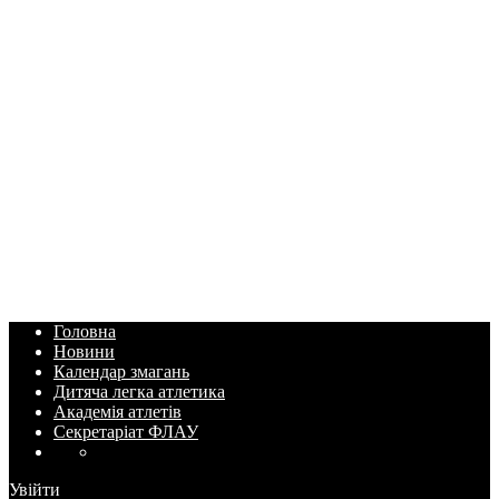
Головна
Новини
Календар змагань
Дитяча легка атлетика
Академія атлетів
Секретаріат ФЛАУ
Увійти