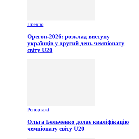
Прев’ю
Орегон-2026: розклад виступу
українців у другий день чемпіонату
світу U20
Репортажі
Ольга Бельченко долає кваліфікацію
чемпіонату світу U20