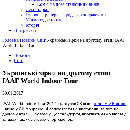
Комісія з поза стадіонних видів
Секретаріат
Головна тренерська рада за контрактами
Мінмолодьспорту
Історія
Підтримати
Головна
Новини
Світ
Українські зірки на другому етапі IAAF
World Indoor Tour
Новини
Світ
Українські зірки на другому етапі
IAAF World Indoor Tour
30.01.2017
IAAF World Indoor Tour-2017 стартував 28 січня
етапом у Бостоні
.
І якщо у США українські легкоатлети не виступали, то вже на
другому етапі, 1 лютого у Дюссельдорфі, вболіватимемо відразу
за двох наших зіркових спортсменок.