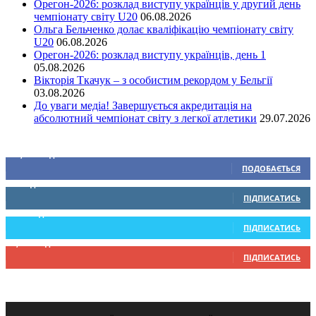
Орегон-2026: розклад виступу українців у другий день
чемпіонату світу U20
06.08.2026
Ольга Бельченко долає кваліфікацію чемпіонату світу
U20
06.08.2026
Орегон-2026: розклад виступу українців, день 1
05.08.2026
Вікторія Ткачук – з особистим рекордом у Бельгії
03.08.2026
До уваги медіа! Завершується акредитація на
абсолютний чемпіонат світу з легкої атлетики
29.07.2026
Ми у соціальних мережах
15,104
Підписників
ПОДОБАЄТЬСЯ
0
Підписників
ПІДПИСАТИСЬ
234
Підписників
ПІДПИСАТИСЬ
9,370
Підписників
ПІДПИСАТИСЬ