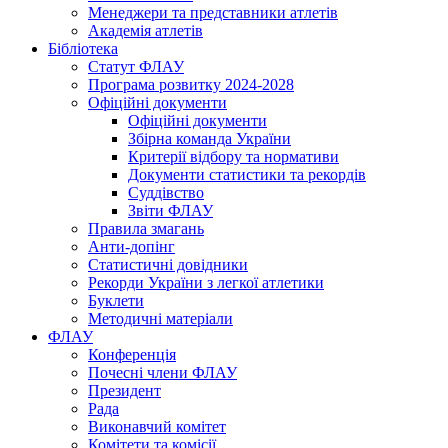
Менеджери та представники атлетів
Академія атлетів
Бібліотека
Статут ФЛАУ
Програма розвитку 2024-2028
Офіційні документи
Офіційні документи
Збірна команда України
Критерії відбору та нормативи
Документи статистики та рекордів
Суддівство
Звіти ФЛАУ
Правила змагань
Анти-допінг
Статистичні довідники
Рекорди України з легкої атлетики
Буклети
Методичні матеріали
ФЛАУ
Конференція
Почесні члени ФЛАУ
Президент
Рада
Виконавчий комітет
Комітети та комісії