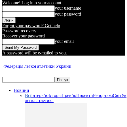
Welcome! Log into your account
your username
your password
Forgot your password? Get help
Password recovery
Recover your password
your email
A password will be e-mailed to you.
Федерація легкої атлетики України
Новини
Всі
Інтерв’ю
Історія
Прев’ю
Проєкти
Репортажі
Світ
Ук
легка атлетика