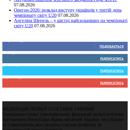
07.08.2026
Орегон-2026: розклад виступу українців у третій день
чемпіонату світу U20
07.08.2026
Ангеліна Шепель – у шістці найсильніших на чемпіонаті
світу U20
07.08.2026
Ми у соціальних мережах
15,104
Підписників
ПОДОБАЄТЬСЯ
0
Підписників
ПІДПИСАТИСЬ
234
Підписників
ПІДПИСАТИСЬ
9,370
Підписників
ПІДПИСАТИСЬ
ФЕДЕРАЦІЯ ЛЕГКОЇ АТЛЕТИКИ УКРАЇНИ
Громадська спілка територіальних федерацій легкої атлетики
Автономної Республіки Крим, областей України, міст Києва
та Севастополя, яка створена з метою розвитку та
популяризації легкої атлетики