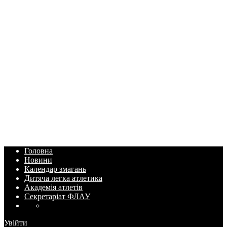
Головна
Новини
Календар змагань
Дитяча легка атлетика
Академія атлетів
Секретаріат ФЛАУ
Увійти