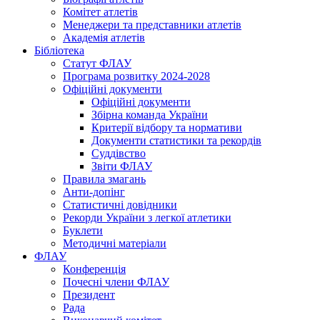
Комітет атлетів
Менеджери та представники атлетів
Академія атлетів
Бібліотека
Статут ФЛАУ
Програма розвитку 2024-2028
Офіційні документи
Офіційні документи
Збірна команда України
Критерії відбору та нормативи
Документи статистики та рекордів
Суддівство
Звіти ФЛАУ
Правила змагань
Анти-допінг
Статистичні довідники
Рекорди України з легкої атлетики
Буклети
Методичні матеріали
ФЛАУ
Конференція
Почесні члени ФЛАУ
Президент
Рада