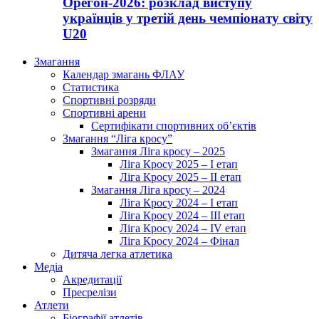
Орегон-2026: розклад виступу
українців у третій день чемпіонату світу
U20
Змагання
Календар змагань ФЛАУ
Статистика
Спортивні розряди
Спортивні арени
Сертифікати спортивних об’єктів
Змагання “Ліга кросу”
Змагання Ліга кросу – 2025
Ліга Кросу 2025 – I етап
Ліга Кросу 2025 – II етап
Змагання Ліга кросу – 2024
Ліга Кросу 2024 – I етап
Ліга Кросу 2024 – III етап
Ліга Кросу 2024 – IV етап
Ліга Кросу 2024 – Фінал
Дитяча легка атлетика
Медіа
Акредитації
Пресрелізи
Атлети
Біографії атлетів