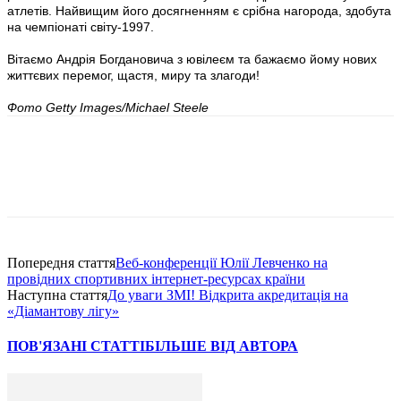
атлетів. Найвищим його досягненням є срібна нагорода, здобута
на чемпіонаті світу-1997.
Вітаємо Андрія Богдановича з ювілеєм та бажаємо йому нових
життєвих перемог, щастя, миру та злагоди!
Фото Getty Images/Michael Steele
Попередня стаття
Веб-конференції Юлії Левченко на
провідних спортивних інтернет-ресурсах країни
Наступна стаття
До уваги ЗМІ! Відкрита акредитація на
«Діамантову лігу»
ПОВ'ЯЗАНІ СТАТТІ
БІЛЬШЕ ВІД АВТОРА