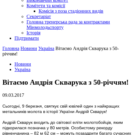
Виконавчий комітет
Комітети та комісії
Комісія з поза стадіонних видів
Секретаріат
Головна тренерська рада за контрактами
Мінмолодьспорту
Історія
Підтримати
Головна
Новини
Україна
Вітаємо Андрія Скварука з 50-
річчям!
Новини
Україна
Вітаємо Андрія Скварука з 50-річчям!
09.03.2017
Сьогодні, 9 березня, святкує свій ювілей один з найкращих
метальників молота в історії України Андрій Скварук!
Андрій Скварук входить до світової еліти молотобойців, яким
підкорилася позначка у 80 метрів. Особистому рекорду
рівненчанина – 82 м 62 см – можуть позаздрити багато сучасних