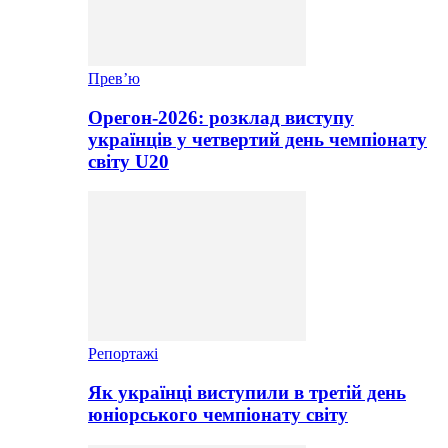
Прев’ю
Орегон-2026: розклад виступу
українців у четвертий день чемпіонату
світу U20
Репортажі
Як українці виступили в третій день
юніорського чемпіонату світу