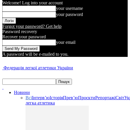
Welcome! Log into your account
your username
your password
Forgot your password? Get help
Password recovery
Recover your password
your email
A password will be e-mailed to you.
Федерація легкої атлетики України
Новини
Всі
Інтерв’ю
Історія
Прев’ю
Проєкти
Репортажі
Світ
Ук
легка атлетика