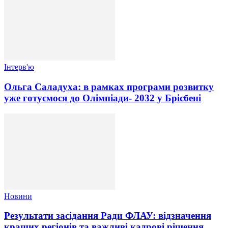
Інтерв'ю
Ольга Саладуха: в рамках програми розвитку
уже готуємося до Олімпіади- 2032 у Брісбені
Новини
Результати засідання Ради ФЛАУ: відзначення
кращих регіонів та важливі кадрові рішення.