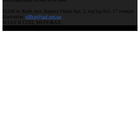
02140 м. Київ, вул. Бориса Гмирі буд. 2, під’їзд №1, 17 поверх
Контакти:
office@uaf.org.ua
ФЛАУ В СОЦ. МЕРЕЖАХ
© 2004-2026, Федерація легкої атлетики України