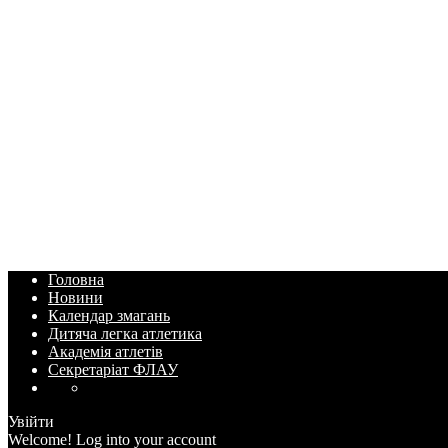
Головна
Новини
Календар змагань
Дитяча легка атлетика
Академія атлетів
Секретаріат ФЛАУ
Увійти
Welcome! Log into your account