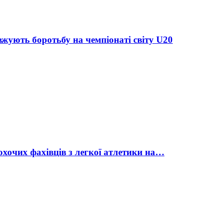
жують боротьбу на чемпіонаті світу U20
охочих фахівців з легкої атлетики на…