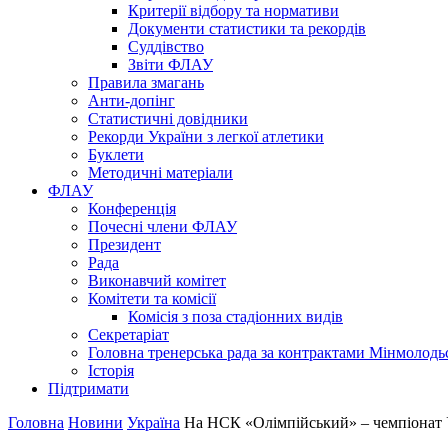
Критерії відбору та нормативи
Документи статистики та рекордів
Суддівство
Звіти ФЛАУ
Правила змагань
Анти-допінг
Статистичні довідники
Рекорди України з легкої атлетики
Буклети
Методичні матеріали
ФЛАУ
Конференція
Почесні члени ФЛАУ
Президент
Рада
Виконавчий комітет
Комітети та комісії
Комісія з поза стадіонних видів
Секретаріат
Головна тренерська рада за контрактами Мінмолодь
Історія
Підтримати
Головна
Новини
Україна
На НСК «Олімпійський» – чемпіонат У