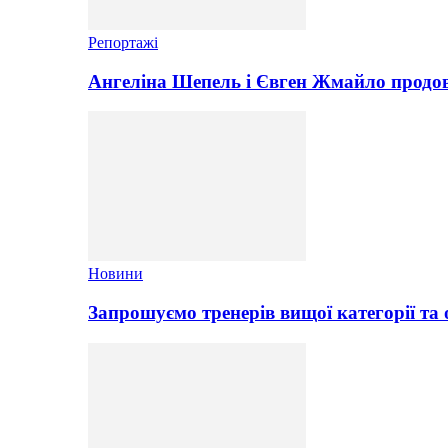
Репортажі
Ангеліна Шепель і Євген Жмайло продов
Новини
Запрошуємо тренерів вищої категорії та 