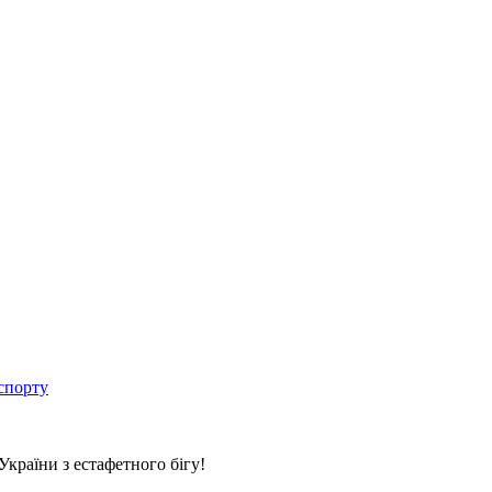
спорту
країни з естафетного бігу!