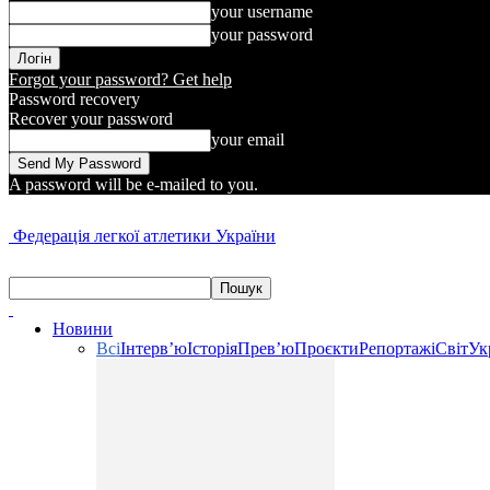
your username
your password
Forgot your password? Get help
Password recovery
Recover your password
your email
A password will be e-mailed to you.
Федерація легкої атлетики України
Новини
Всі
Інтерв’ю
Історія
Прев’ю
Проєкти
Репортажі
Світ
Ук