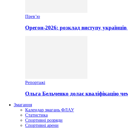
Прев’ю
Орегон-2026: розклад виступу українців 
Репортажі
Ольга Бельченко долає кваліфікацію чем
Змагання
Календар змагань ФЛАУ
Статистика
Спортивні розряди
Спортивні арени