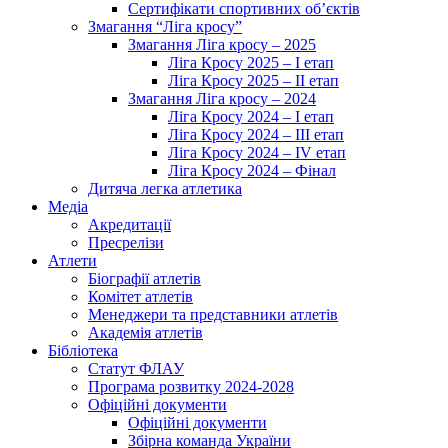
Сертифікати спортивних об’єктів
Змагання “Ліга кросу”
Змагання Ліга кросу – 2025
Ліга Кросу 2025 – I етап
Ліга Кросу 2025 – II етап
Змагання Ліга кросу – 2024
Ліга Кросу 2024 – I етап
Ліга Кросу 2024 – III етап
Ліга Кросу 2024 – IV етап
Ліга Кросу 2024 – Фінал
Дитяча легка атлетика
Медіа
Акредитації
Пресрелізи
Атлети
Біографії атлетів
Комітет атлетів
Менеджери та представники атлетів
Академія атлетів
Бібліотека
Статут ФЛАУ
Програма розвитку 2024-2028
Офіційні документи
Офіційні документи
Збірна команда України