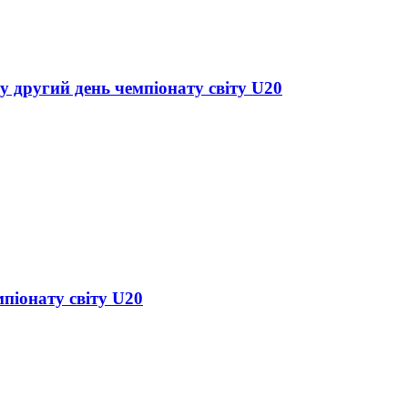
у другий день чемпіонату світу U20
піонату світу U20