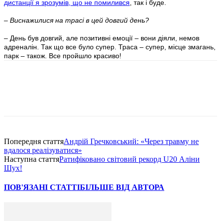
дистанції я зрозумів, що не помилився
, так і буде.
– Виснажилися на трасі в цей довгий день?
– День був довгий, але позитивні емоції – вони діяли, немов
адреналін. Так що все було супер. Траса – супер, місце змагань,
парк – також. Все пройшло красиво!
Попередня стаття
Андрій Гречковський: «Через травму не
вдалося реалізуватися»
Наступна стаття
Ратифіковано світовий рекорд U20 Аліни
Шух!
ПОВ'ЯЗАНІ СТАТТІ
БІЛЬШЕ ВІД АВТОРА