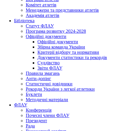
Комітет атлетів
Менеджери та представники атлетів
Академія атлетів
Бібліотека
Статут ФЛАУ
Програма розвитку 2024-2028
Офіційні документи
Офіційні документи
Збірна команда України
Критерії відбору та нормативи
Документи статистики та рекордів
Суддівство
Звіти ФЛАУ
Правила змагань
Анти-допінг
Статистичні довідники
Рекорди України з легкої атлетики
Буклети
Методичні матеріали
ФЛАУ
Конференція
Почесні члени ФЛАУ
Президент
Рада