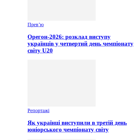
Прев’ю
Орегон-2026: розклад виступу
українців у четвертий день чемпіонату
світу U20
Репортажі
Як українці виступили в третій день
юніорського чемпіонату світу