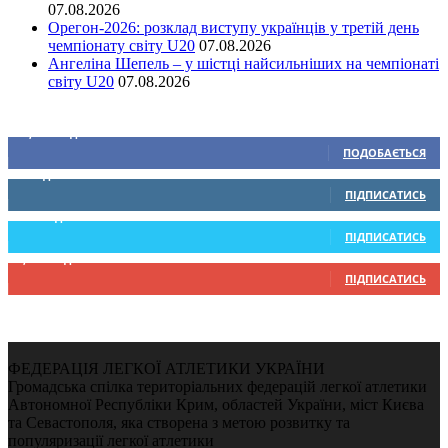
07.08.2026
Орегон-2026: розклад виступу українців у третій день
чемпіонату світу U20
07.08.2026
Ангеліна Шепель – у шістці найсильніших на чемпіонаті
світу U20
07.08.2026
Ми у соціальних мережах
15,104
Підписників
ПОДОБАЄТЬСЯ
0
Підписників
ПІДПИСАТИСЬ
234
Підписників
ПІДПИСАТИСЬ
9,370
Підписників
ПІДПИСАТИСЬ
ФЕДЕРАЦІЯ ЛЕГКОЇ АТЛЕТИКИ УКРАЇНИ
Громадська спілка територіальних федерацій легкої атлетики
Автономної Республіки Крим, областей України, міст Києва
та Севастополя, яка створена з метою розвитку та
популяризації легкої атлетики