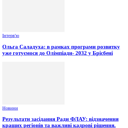
Інтерв'ю
Ольга Саладуха: в рамках програми розвитку
уже готуємося до Олімпіади- 2032 у Брісбені
Новини
Результати засідання Ради ФЛАУ: відзначення
кращих регіонів та важливі кадрові рішення.