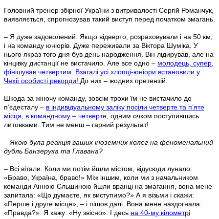
Головний тренер збірної України з витривалості Сергій Романчук,
виявляється, спрогнозував такий виступ перед початком змагань.
– Я дуже задоволений. Якщо відверто, розраховували і на 50 км,
і на команду юніорів. Дуже переживали за Віктора Шуміка. У
нього якраз того дня був день народження. Він лідирував, але на
кінцівку дистанції не вистачило. Але все одно –
молодець, супер,
фінішував четвертим. Взагалі усі хлопці-юніори встановили у
Чехії особисті рекорди!
До них – жодних претензій.
Шкода за жіночу команду, зовсім трохи їм не вистачило до
п’єдесталу –
в індивідуальному заліку посіли четверте та п’яте
місця, в командному – четверте
, одним очком поступившись
литовками. Тим не менш – гарний результат!
– Якою була реакція ваших іноземних колег на феноменальний
дубль Банзерука та Главана?
– Всі вітали. Коли ми потім йшли містом, відусюди лунало:
«Браво, Україна, браво!» Між іншим, коли ми з начальником
команди Анною Єльшиною йшли вранці на змагання, вона мене
запитала: «Що думаєте, як виступимо?» А я візьми і скажи:
«Перше і друге місце», – і пішов далі. Вона мене наздогнала:
«Правда?». Я кажу: «Ну звісно». І десь
на 40-му кілометрі