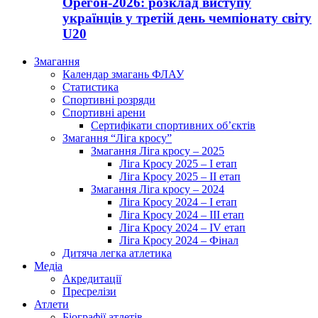
Орегон-2026: розклад виступу
українців у третій день чемпіонату світу
U20
Змагання
Календар змагань ФЛАУ
Статистика
Спортивні розряди
Спортивні арени
Сертифікати спортивних об’єктів
Змагання “Ліга кросу”
Змагання Ліга кросу – 2025
Ліга Кросу 2025 – I етап
Ліга Кросу 2025 – II етап
Змагання Ліга кросу – 2024
Ліга Кросу 2024 – I етап
Ліга Кросу 2024 – III етап
Ліга Кросу 2024 – IV етап
Ліга Кросу 2024 – Фінал
Дитяча легка атлетика
Медіа
Акредитації
Пресрелізи
Атлети
Біографії атлетів