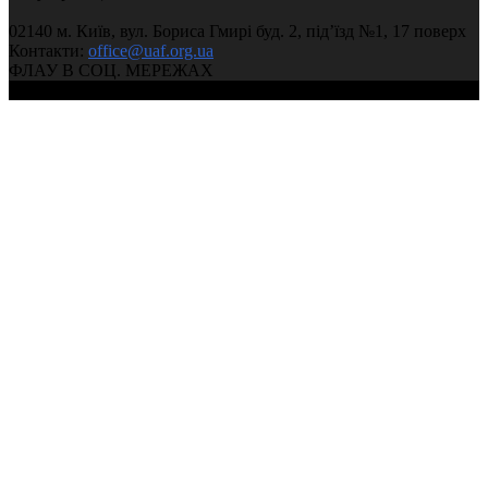
02140 м. Київ, вул. Бориса Гмирі буд. 2, під’їзд №1, 17 поверх
Контакти:
office@uaf.org.ua
ФЛАУ В СОЦ. МЕРЕЖАХ
© 2004-2026, Федерація легкої атлетики України