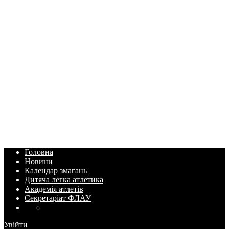
Головна
Новини
Календар змагань
Дитяча легка атлетика
Академія атлетів
Секретаріат ФЛАУ
Увійти