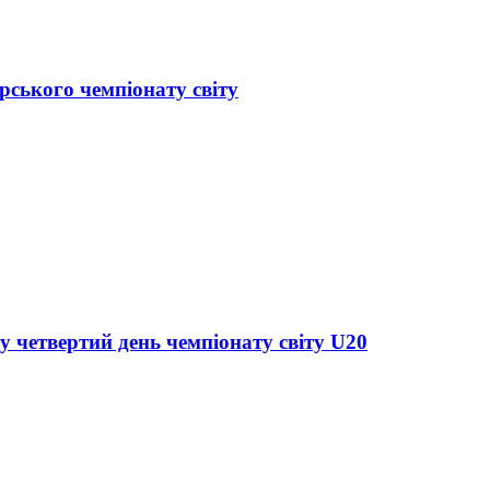
рського чемпіонату світу
у четвертий день чемпіонату світу U20