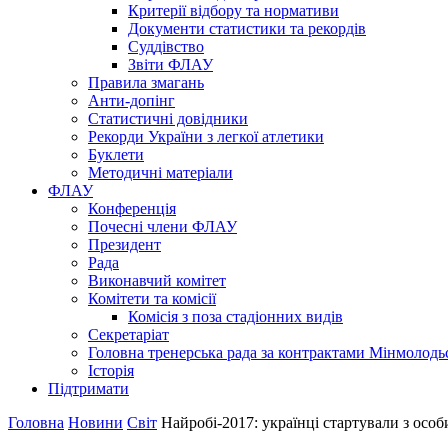
Критерії відбору та нормативи
Документи статистики та рекордів
Суддівство
Звіти ФЛАУ
Правила змагань
Анти-допінг
Статистичні довідники
Рекорди України з легкої атлетики
Буклети
Методичні матеріали
ФЛАУ
Конференція
Почесні члени ФЛАУ
Президент
Рада
Виконавчий комітет
Комітети та комісії
Комісія з поза стадіонних видів
Секретаріат
Головна тренерська рада за контрактами Мінмолодь
Історія
Підтримати
Головна
Новини
Світ
Найробі-2017: українці стартували з особ