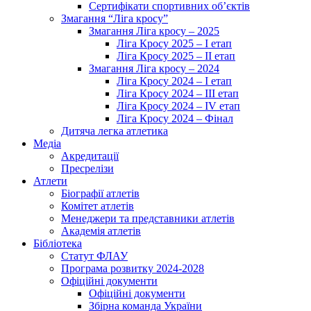
Сертифікати спортивних об’єктів
Змагання “Ліга кросу”
Змагання Ліга кросу – 2025
Ліга Кросу 2025 – I етап
Ліга Кросу 2025 – II етап
Змагання Ліга кросу – 2024
Ліга Кросу 2024 – I етап
Ліга Кросу 2024 – III етап
Ліга Кросу 2024 – IV етап
Ліга Кросу 2024 – Фінал
Дитяча легка атлетика
Медіа
Акредитації
Пресрелізи
Атлети
Біографії атлетів
Комітет атлетів
Менеджери та представники атлетів
Академія атлетів
Бібліотека
Статут ФЛАУ
Програма розвитку 2024-2028
Офіційні документи
Офіційні документи
Збірна команда України