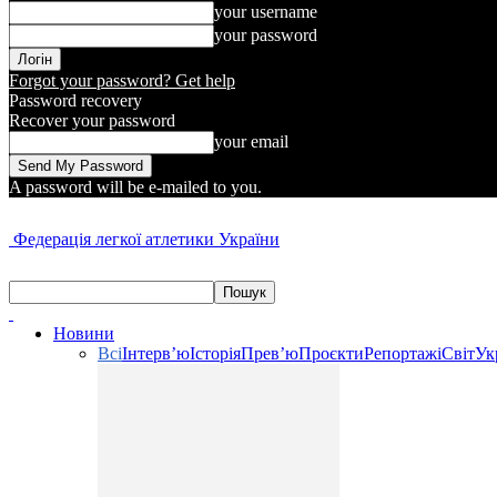
your username
your password
Forgot your password? Get help
Password recovery
Recover your password
your email
A password will be e-mailed to you.
Федерація легкої атлетики України
Новини
Всі
Інтерв’ю
Історія
Прев’ю
Проєкти
Репортажі
Світ
Ук