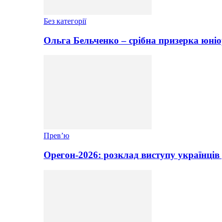
Без категорії
Ольга Бельченко – срібна призерка юніо
Прев’ю
Орегон-2026: розклад виступу українців 