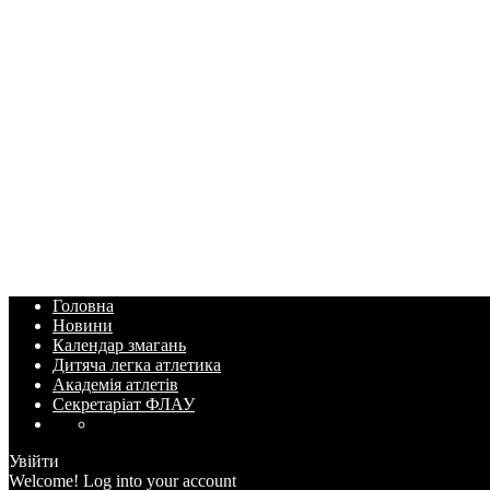
Головна
Новини
Календар змагань
Дитяча легка атлетика
Академія атлетів
Секретаріат ФЛАУ
Увійти
Welcome! Log into your account