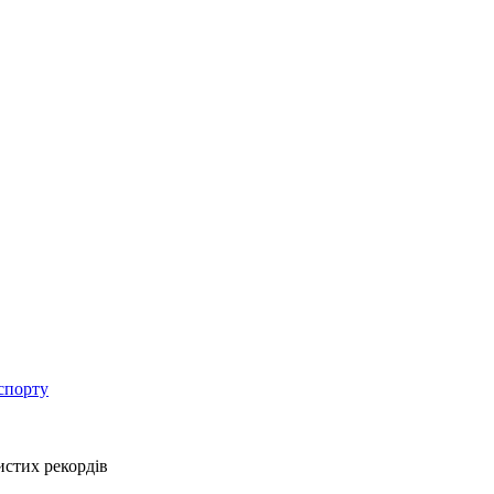
спорту
истих рекордів