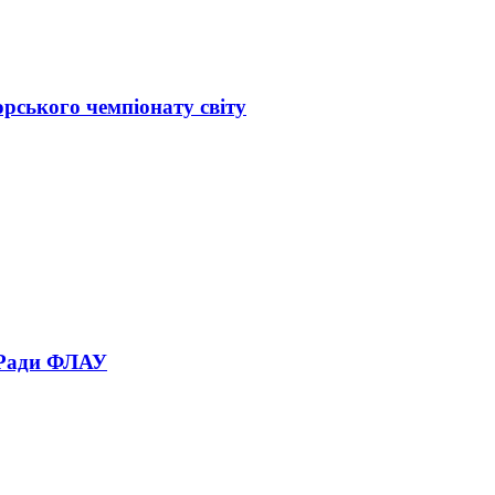
орського чемпіонату світу
 Ради ФЛАУ