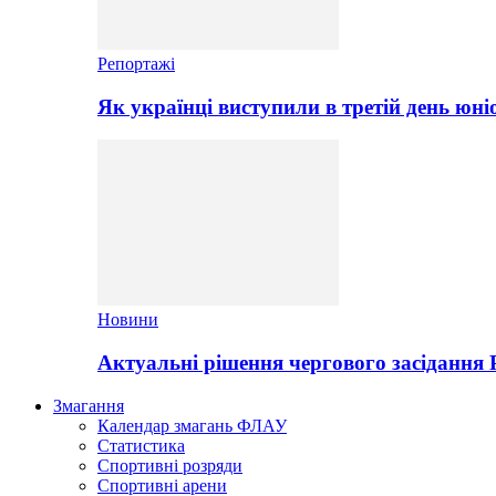
Репортажі
Як українці виступили в третій день юні
Новини
Актуальні рішення чергового засідання
Змагання
Календар змагань ФЛАУ
Статистика
Спортивні розряди
Спортивні арени