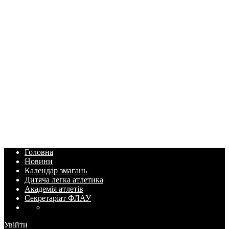
Головна
Новини
Календар змагань
Дитяча легка атлетика
Академія атлетів
Секретаріат ФЛАУ
Увійти