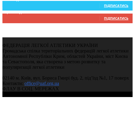
ПІДПИСАТИСЬ
9,370
Підписників
ПІДПИСАТИСЬ
ФЕДЕРАЦІЯ ЛЕГКОЇ АТЛЕТИКИ УКРАЇНИ
Громадська спілка територіальних федерацій легкої атлетики
Автономної Республіки Крим, областей України, міст Києва
та Севастополя, яка створена з метою розвитку та
популяризації легкої атлетики
02140 м. Київ, вул. Бориса Гмирі буд. 2, під’їзд №1, 17 поверх
Контакти:
office@uaf.org.ua
ФЛАУ В СОЦ. МЕРЕЖАХ
© 2004-2026, Федерація легкої атлетики України