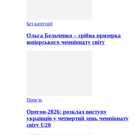
Без категорії
Ольга Бельченко – срібна призерка
юніорського чемпіонату світу
Прев’ю
Орегон-2026: розклад виступу
українців у четвертий день чемпіонату
світу U20