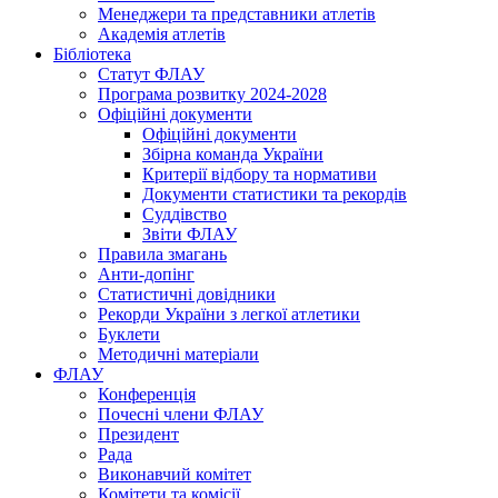
Менеджери та представники атлетів
Академія атлетів
Бібліотека
Статут ФЛАУ
Програма розвитку 2024-2028
Офіційні документи
Офіційні документи
Збірна команда України
Критерії відбору та нормативи
Документи статистики та рекордів
Суддівство
Звіти ФЛАУ
Правила змагань
Анти-допінг
Статистичні довідники
Рекорди України з легкої атлетики
Буклети
Методичні матеріали
ФЛАУ
Конференція
Почесні члени ФЛАУ
Президент
Рада
Виконавчий комітет
Комітети та комісії