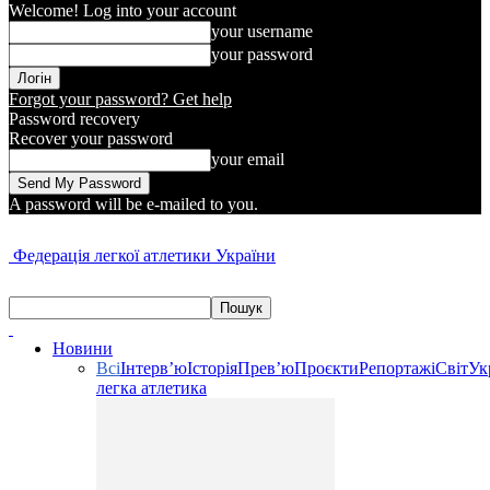
Welcome! Log into your account
your username
your password
Forgot your password? Get help
Password recovery
Recover your password
your email
A password will be e-mailed to you.
Федерація легкої атлетики України
Новини
Всі
Інтерв’ю
Історія
Прев’ю
Проєкти
Репортажі
Світ
Ук
легка атлетика