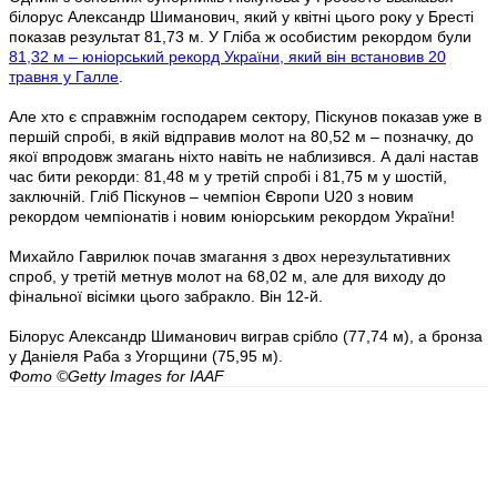
білорус Александр Шиманович, який у квітні цього року у Бресті
показав результат 81,73 м. У Гліба ж особистим рекордом були
81,32 м – юніорський рекорд України, який він встановив 20
травня у Галле
.
Але хто є справжнім господарем сектору, Піскунов показав уже в
першій спробі, в якій відправив молот на 80,52 м – позначку, до
якої впродовж змагань ніхто навіть не наблизився. А далі настав
час бити рекорди: 81,48 м у третій спробі і 81,75 м у шостій,
заключній. Гліб Піскунов – чемпіон Європи U20 з новим
рекордом чемпіонатів і новим юніорським рекордом України!
Михайло Гаврилюк почав змагання з двох нерезультативних
спроб, у третій метнув молот на 68,02 м, але для виходу до
фінальної вісімки цього забракло. Він 12-й.
Білорус Александр Шиманович виграв срібло (77,74 м), а бронза
у Даніеля Раба з Угорщини (75,95 м).
Фото
©Getty Images for IAAF