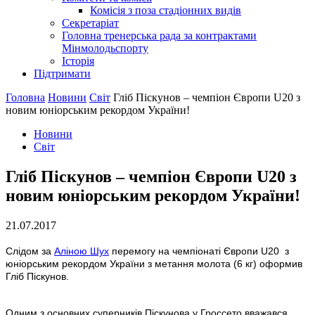
Комісія з поза стадіонних видів
Секретаріат
Головна тренерська рада за контрактами
Мінмолодьспорту
Історія
Підтримати
Головна
Новини
Світ
Гліб Піскунов – чемпіон Європи U20 з
новим юніорським рекордом України!
Новини
Світ
Гліб Піскунов – чемпіон Європи U20 з
новим юніорським рекордом України!
21.07.2017
Слідом за
Аліною Шух
перемогу на чемпіонаті Європи U20 з
юніорським рекордом України з метання молота (6 кг) оформив
Гліб Піскунов.
Одним з основних суперників Піскунова у Гроссето вважався