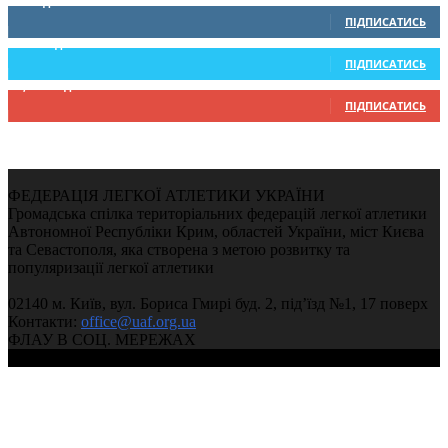
0
Підписників
ПІДПИСАТИСЬ
234
Підписників
ПІДПИСАТИСЬ
9,370
Підписників
ПІДПИСАТИСЬ
ФЕДЕРАЦІЯ ЛЕГКОЇ АТЛЕТИКИ УКРАЇНИ
Громадська спілка територіальних федерацій легкої атлетики
Автономної Республіки Крим, областей України, міст Києва
та Севастополя, яка створена з метою розвитку та
популяризації легкої атлетики
02140 м. Київ, вул. Бориса Гмирі буд. 2, під’їзд №1, 17 поверх
Контакти:
office@uaf.org.ua
ФЛАУ В СОЦ. МЕРЕЖАХ
© 2004-2026, Федерація легкої атлетики України