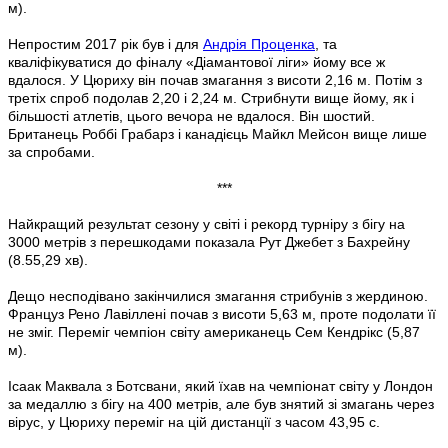
м).
Непростим 2017 рік був і для
Андрія Проценка
, та
кваліфікуватися до фіналу «Діамантової ліги» йому все ж
вдалося. У Цюриху він почав змагання з висоти 2,16 м. Потім з
третіх спроб подолав 2,20 і 2,24 м. Стрибнути вище йому, як і
більшості атлетів, цього вечора не вдалося. Він шостий.
Британець Роббі Грабарз і канадієць Майкл Мейсон вище лише
за спробами.
***
Найкращий результат сезону у світі і рекорд турніру з бігу на
3000 метрів з перешкодами показала Рут Джебет з Бахрейну
(8.55,29 хв).
Дещо несподівано закінчилися змагання стрибунів з жердиною.
Француз Рено Лавіллені почав з висоти 5,63 м, проте подолати її
не зміг. Переміг чемпіон світу американець Сем Кендрікс (5,87
м).
Ісаак Маквала з Ботсвани, який їхав на чемпіонат світу у Лондон
за медаллю з бігу на 400 метрів, але був знятий зі змагань через
вірус, у Цюриху переміг на цій дистанції з часом 43,95 с.