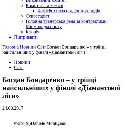
Виконавчий комітет
Комітети та комісії
Комісія з поза стадіонних видів
Секретаріат
Головна тренерська рада за контрактами
Мінмолодьспорту
Історія
Підтримати
Головна
Новини
Світ
Богдан Бондаренко – у трійці
найсильніших у фіналі «Діамантової ліги»
Новини
Світ
Богдан Бондаренко – у трійці
найсильніших у фіналі «Діамантової
ліги»
24.08.2017
Фото (с)Daniele Montigiani