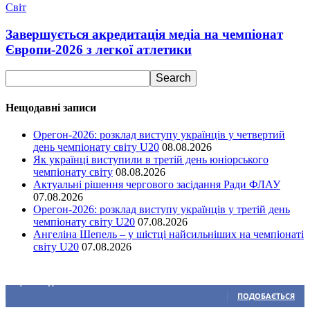
Світ
Завершується акредитація медіа на чемпіонат
Європи-2026 з легкої атлетики
Нещодавні записи
Орегон-2026: розклад виступу українців у четвертий
день чемпіонату світу U20
08.08.2026
Як українці виступили в третій день юніорського
чемпіонату світу
08.08.2026
Актуальні рішення чергового засідання Ради ФЛАУ
07.08.2026
Орегон-2026: розклад виступу українців у третій день
чемпіонату світу U20
07.08.2026
Ангеліна Шепель – у шістці найсильніших на чемпіонаті
світу U20
07.08.2026
Ми у соціальних мережах
15,104
Підписників
ПОДОБАЄТЬСЯ