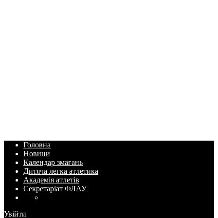
Головна
Новини
Календар змагань
Дитяча легка атлетика
Академія атлетів
Секретаріат ФЛАУ
Увійти