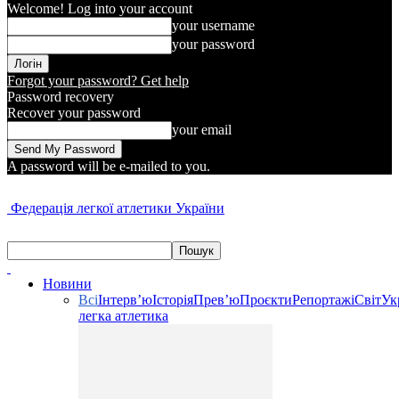
Welcome! Log into your account
your username
your password
Forgot your password? Get help
Password recovery
Recover your password
your email
A password will be e-mailed to you.
Федерація легкої атлетики України
Новини
Всі
Інтерв’ю
Історія
Прев’ю
Проєкти
Репортажі
Світ
Ук
легка атлетика