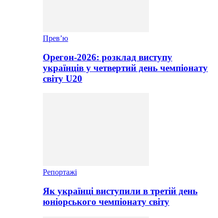
Прев’ю
Орегон-2026: розклад виступу
українців у четвертий день чемпіонату
світу U20
Репортажі
Як українці виступили в третій день
юніорського чемпіонату світу