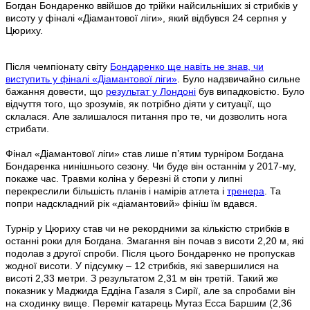
Богдан Бондаренко ввійшов до трійки найсильніших зі стрибків у
висоту у фіналі «Діамантової ліги», який відбувся 24 серпня у
Цюриху.
Після
чемпіонату світу
Бондаренко ще навіть не знав, чи
виступить у фіналі «Діамантової ліги»
. Було надзвичайно сильне
бажання довести, що
результат у Лондоні
був випадковістю. Було
відчуття того, що зрозумів, як потрібно діяти у ситуації, що
склалася. Але залишалося питання про те, чи дозволить нога
стрибати.
Фінал «Діамантової ліги» став лише п’ятим турніром Богдана
Бондаренка нинішнього сезону. Чи буде він останнім у 2017-му,
покаже час. Травми коліна у березні й стопи у липні
перекреслили більшість планів і намірів атлета і
тренера
. Та
попри надскладний рік «діамантовий» фініш їм вдався.
Турнір у Цюриху став чи не рекордними за кількістю стрибків в
останні роки для Богдана. Змагання він почав з висоти 2,20 м, які
подолав з другої спроби. Після цього Бондаренко не пропускав
жодної висоти. У підсумку – 12 стрибків, які завершилися на
висоті 2,33 метри. З результатом 2,31 м він третій. Такий же
показник у Маджида Еддіна Газаля з Сирії, але за спробами він
на сходинку вище. Переміг катарець Мутаз Есса Баршим (2,36