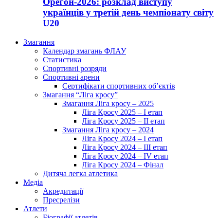
Орегон-2026: розклад виступу
українців у третій день чемпіонату світу
U20
Змагання
Календар змагань ФЛАУ
Статистика
Спортивні розряди
Спортивні арени
Сертифікати спортивних об’єктів
Змагання “Ліга кросу”
Змагання Ліга кросу – 2025
Ліга Кросу 2025 – I етап
Ліга Кросу 2025 – II етап
Змагання Ліга кросу – 2024
Ліга Кросу 2024 – I етап
Ліга Кросу 2024 – III етап
Ліга Кросу 2024 – IV етап
Ліга Кросу 2024 – Фінал
Дитяча легка атлетика
Медіа
Акредитації
Пресрелізи
Атлети
Біографії атлетів