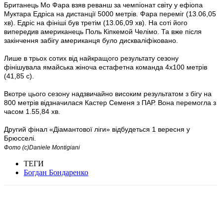
Британець Мо Фара взяв реванш за чемпіонат світу у ефіопа
Муктара Едріса на дистанції 5000 метрів. Фара переміг (13.06,05
хв). Едріс на фініші був третім (13.06,09 хв). На соті його
випередив американець Поль Кіпкемой Челімо. Та вже після
закінчення забігу американця було дискваліфіковано.
Лише в трьох сотих від найкращого результату сезону
фінішувала ямайська жіноча естафетна команда 4х100 метрів
(41,85 с).
Вкотре цього сезону надзвичайно високим результатом з бігу на
800 метрів відзначилася Кастер Семеня з ПАР. Вона перемогла з
часом 1.55,84 хв.
Другий фінал «Діамантової ліги» відбудеться 1 вересня у
Брюсселі.
Фото (c)Daniele Montigiani
ТЕГИ
Богдан Бондаренко