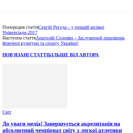
Попередня стаття
Сергій Регеда – у першій вісімці
Універсіади-2017
Наступна стаття
Анатолій Соломін – Заслужений працівник
фізичної культури та спорту України!
ПОВ'ЯЗАНІ СТАТТІ
БІЛЬШЕ ВІД АВТОРА
Світ
До уваги медіа! Завершується акредитація на
абсолютний чемпіонат світу з легкої атлетики