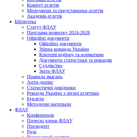
Комітет атлетів
Менеджери та представники атлетів
Академія атлетів
Бібліотека
Статут ФЛАУ
Програма розвитку 2024-2028
Офіційні документи
Офіційні документи
Збірна команда України
Критерії відбору та нормативи
Документи статистики та рекордів
Суддівство
Звіти ФЛАУ
Правила змагань
Анти-допінг
Статистичні довідники
Рекорди України з легкої атлетики
Буклети
Методичні матеріали
ФЛАУ
Конференція
Почесні члени ФЛАУ
Президент
Рада