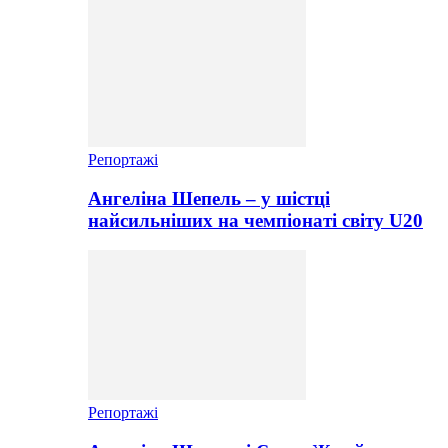
Репортажі
Ангеліна Шепель – у шістці
найсильніших на чемпіонаті світу U20
Репортажі