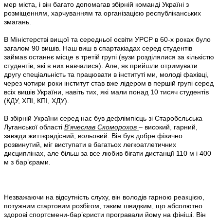
мер міста, і він багато допомагав збірній команді Україні з
розміщенням, харчуванням та організацією республіканських
змагань.
В Міністерстві вищої та середньої освіти УРСР в 60-х роках було
загалом 90 вишів. Наш виш в спартакіадах серед студентів
займав останнє місце в третій групі (вузи розділялися за кількістю
студентів, які в них навчалися). Але, як прийшли отримувати
другу спеціальність та працювати в інституті ми, молоді фахівці,
через чотири роки інститут став вже лідером в першій групі серед
всіх вишів України, навіть тих, які мали понад 10 тисяч студентів
(КДУ, ХПІ, КПІ, ХДУ).
В збірній України серед нас був дефлімпієць зі Старобєльська
Луганської області
В’ячеслав Скоморохов
– високий, гарний,
завжди життєрадісний, вольовий. Він був добре фізично
розвинутий, міг виступати в багатьох легкоатлетичних
дисциплінах, але більш за все любив бігати дистанції 110 м і 400
м з бар’єрами.
Незважаючи на відсутність слуху, він володів гарною реакцією,
потужним стартовим розбігом, таким швидким, що абсолютно
здорові спортсмени-бар’єристи програвали йому на фініші. Він