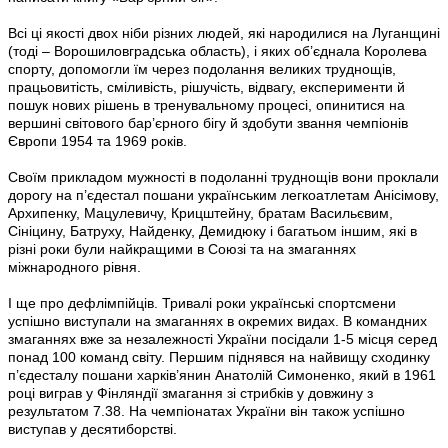
Всі ці якості двох ніби різних людей, які народилися на Луганщині
(тоді – Ворошиловградська область), і яких об’єднала Королева
спорту, допомогли їм через подолання великих труднощів,
працьовитість, сміливість, рішучість, відвагу, експерименти й
пошук нових рішень в тренувальному процесі, опинитися на
вершині світового бар’єрного бігу й здобути звання чемпіонів
Європи 1954 та 1969 років.
Своїм прикладом мужності в подоланні труднощів вони проклали
дорогу на п’єдестал пошани українським легкоатлетам Анісімову,
Архипенку, Мацулевичу, Крицштейну, братам Васильєвим,
Сініцину, Батруху, Найденку, Демидюку і багатьом іншим, які в
різні роки були найкращими в Союзі та на змаганнях
міжнародного рівня.
І ще про дефлімпійців. Тривалі роки українські спортсмени
успішно виступали на змаганнях в окремих видах. В командних
змаганнях вже за незалежності України посідали 1-5 місця серед
понад 100 команд світу. Першим піднявся на найвищу сходинку
п’єдесталу пошани харків’янин Анатолій Симоненко, який в 1961
році виграв у Фінляндії змагання зі стрибків у довжину з
результатом 7.38. На чемпіонатах України він також успішно
виступав у десятиборстві.