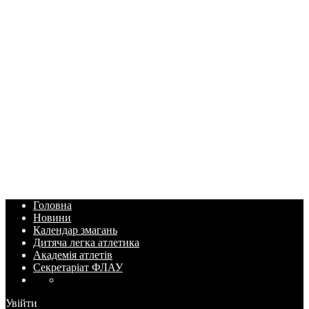
Головна
Новини
Календар змагань
Дитяча легка атлетика
Академія атлетів
Секретаріат ФЛАУ
Увійти