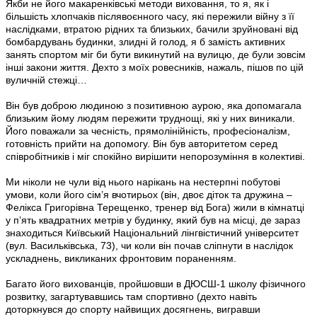
Якби не його макаренківські методи виховання, то я, як і
більшість хлопчаків післявоєнного часу, які пережили війну з її
наслідками, втратою рідних та близьких, бачили зруйновані від
бомбардувань будинки, злидні й голод, я б замість активних
занять спортом міг би бути викинутий на вулицю, де були зовсім
інші закони життя. Дехто з моїх ровесників, нажаль, пішов по цій
вуличній стежці…
Він був доброю людиною з позитивною аурою, яка допомагала
близьким йому людям пережити труднощі, які у них виникали.
Його поважали за чесність, прямолінійність, професіоналізм,
готовність прийти на допомогу. Він був авторитетом серед
співробітників і міг спокійно вирішити непорозуміння в колективі.
Ми ніколи не чули від нього нарікань на нестерпні побутові
умови, коли його сім’я вчотирьох (він, двоє діток та дружина –
Фелікса Григорівна Терещенко, тренер від Бога) жили в кімнатці
у п’ять квадратних метрів у будинку, який був на місці, де зараз
знаходиться Київський Національний лінгвістичний університет
(вул. Васильківська, 73), чи коли він почав сліпнути в наслідок
ускладнень, викликаних фронтовим пораненням.
Багато його вихованців, пройшовши в ДЮСШ-1 школу фізичного
розвитку, загартувавшись там спортивно (дехто навіть
доторкнувся до спорту найвищих досягнень, вигравши