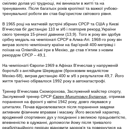
сміливо долав усі труднощі, які виникали в житті та на
тренуваннях. Після багатьох років кропіткої та важкої учбово-
тренувальної роботи він став бар’єристом світового рівня.
В 1965 році на матчевій зустрічі збірних СРСР та США у Києві
В’ячеслав біг дистанцію 110 м з/б і повторив рекорд України
свого тренера 15-річної давнини (13,9). Того ж року він здобув
срібну медаль на чемпіонаті СРСР в Алма-Аті. 1968-го року він
виграв золото чемпіонату країни на бар’єрній 400-метрівці і
поїхав на Олімпійські ігри в Мехіко, де став п’ятим з новим
рекордом СРСР – 49,1.
На чемпіонаті Європи-1969 в Афінах В’ячеслав у напруженій
боротьбі з англійцем Шервудом (бронзовим медалістом
Мехіко-68), виграв дистанцію 400 м з/б з результатом 49,7. Його
життя трагічно обірвалося 1992 року в автокатастрофі.
Тренер В’ячеслава Скоморохова, Заслужений майстер спорту,
Заслужений тренер СРСР
Євген Микитович Буланчик
, отримав
поранення на фронті у квітні 1942 року, довго лікувався у
шпиталях. Почав відновлюватися після поранення завдяки
активним фізичним вправам і масажу. Його веселий характер,
вроджений спортивних дух у поєднанні з великою працьовитістю,
впевненістю в одужанні, допомогли йому після тривалого
реабілітаційного періоду відновити здоров’я та повернутися на