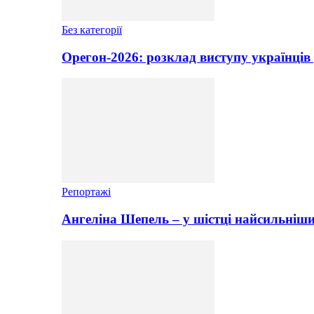
Без категорії
Орегон-2026: розклад виступу українців 
Репортажі
Ангеліна Шепель – у шістці найсильніши