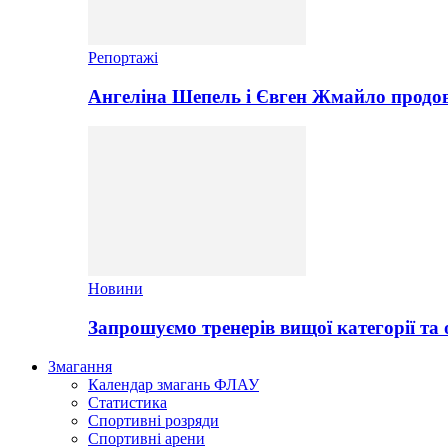
Репортажі
Ангеліна Шепель і Євген Жмайло продов
Новини
Запрошуємо тренерів вищої категорії та 
Змагання
Календар змагань ФЛАУ
Статистика
Спортивні розряди
Спортивні арени