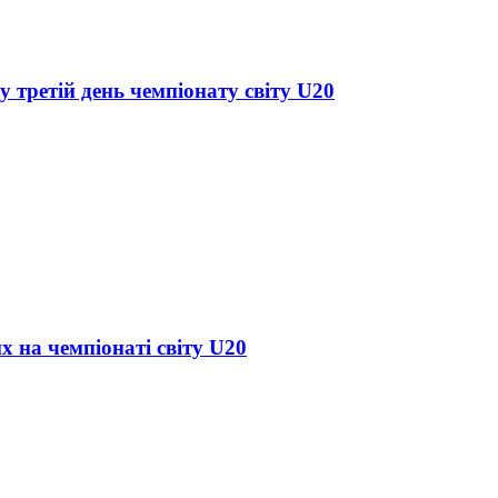
у третій день чемпіонату світу U20
х на чемпіонаті світу U20