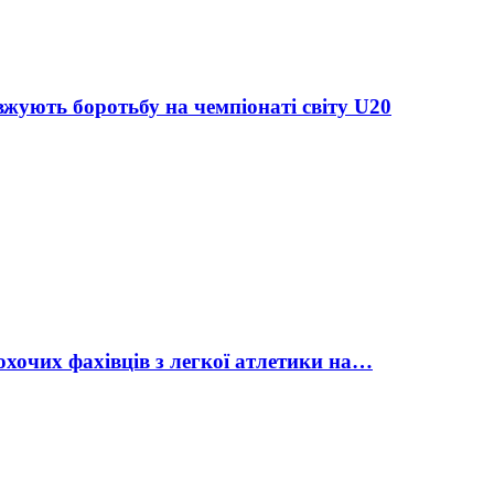
жують боротьбу на чемпіонаті світу U20
охочих фахівців з легкої атлетики на…