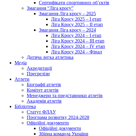
Сертифікати спортивних об’єктів
Змагання “Ліга кросу”
Змагання Ліга кросу – 2025
Ліга Кросу 2025 – I етап
Ліга Кросу 2025 – II етап
Змагання Ліга кросу – 2024
Ліга Кросу 2024 – I етап
Ліга Кросу 2024 – III етап
Ліга Кросу 2024 – IV етап
Ліга Кросу 2024 – Фінал
Дитяча легка атлетика
Медіа
Акредитації
Пресрелізи
Атлети
Біографії атлетів
Комітет атлетів
Менеджери та представники атлетів
Академія атлетів
Бібліотека
Статут ФЛАУ
Програма розвитку 2024-2028
Офіційні документи
Офіційні документи
Збірна команда України