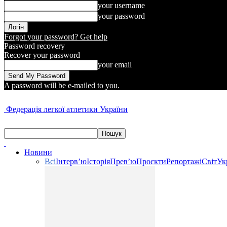
your username
your password
Forgot your password? Get help
Password recovery
Recover your password
your email
A password will be e-mailed to you.
Федерація легкої атлетики України
Новини
Всі
Інтерв’ю
Історія
Прев’ю
Проєкти
Репортажі
Світ
Ук