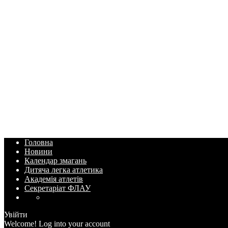
Головна
Новини
Календар змагань
Дитяча легка атлетика
Академія атлетів
Секретаріат ФЛАУ
Увійти
Welcome! Log into your account