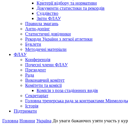
Критерії відбору та нормативи
Документи статистики та рекордів
Суддівство
Звіти ФЛАУ
Правила змагань
Анти-допінг
Статистичні довідники
Рекорди України з легкої атлетики
Буклети
Методичні матеріали
ФЛАУ
Конференція
Почесні члени ФЛАУ
Президент
Рада
Виконавчий комітет
Комітети та комісії
Комісія з поза стадіонних видів
Секретаріат
Головна тренерська рада за контрактами Мінмолодь
Історія
Підтримати
Головна
Новини
Україна
До уваги бажаючих узяти участь у курс