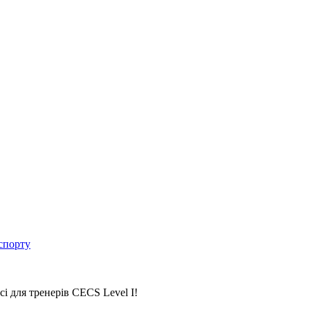
спорту
і для тренерів CECS Level I!