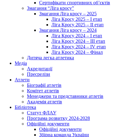
Сертифікати спортивних об’єктів
Змагання “Ліга кросу”
Змагання Ліга кросу – 2025
Ліга Кросу 2025 – I етап
Ліга Кросу 2025 – II етап
Змагання Ліга кросу – 2024
Ліга Кросу 2024 – I етап
Ліга Кросу 2024 – III етап
Ліга Кросу 2024 – IV етап
Ліга Кросу 2024 – Фінал
Дитяча легка атлетика
Медіа
Акредитації
Пресрелізи
Атлети
Біографії атлетів
Комітет атлетів
Менеджери та представники атлетів
Академія атлетів
Бібліотека
Статут ФЛАУ
Програма розвитку 2024-2028
Офіційні документи
Офіційні документи
Збірна команда України