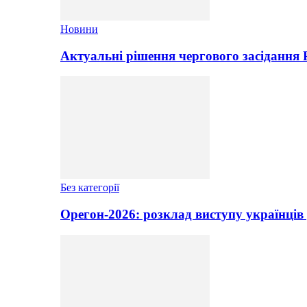
Новини
Актуальні рішення чергового засідання
Без категорії
Орегон-2026: розклад виступу українців 