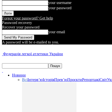
your username
your password
Forgot your password? Get help
Password recovery
Recover your password
your email
A password will be e-mailed to you.
Федерація легкої атлетики України
Новини
Всі
Інтерв’ю
Історія
Прев’ю
Проєкти
Репортажі
Світ
Ук