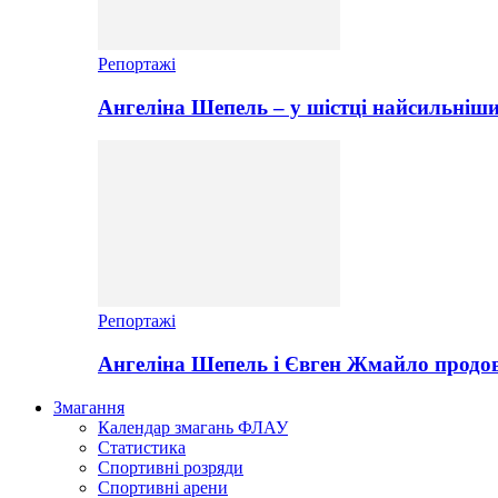
Репортажі
Ангеліна Шепель – у шістці найсильніши
Репортажі
Ангеліна Шепель і Євген Жмайло продов
Змагання
Календар змагань ФЛАУ
Статистика
Спортивні розряди
Спортивні арени