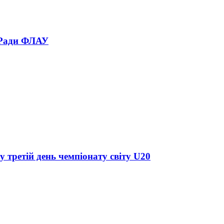
 Ради ФЛАУ
у третій день чемпіонату світу U20