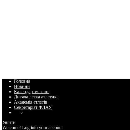
Головна
Новини
Календар змагань
Дитяча легка атлетика
Академія атлетів
Секретаріат ФЛАУ
Увійти
Welcome! Log into your account