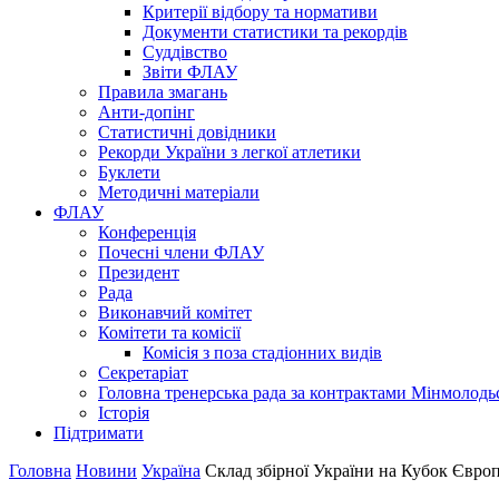
Критерії відбору та нормативи
Документи статистики та рекордів
Суддівство
Звіти ФЛАУ
Правила змагань
Анти-допінг
Статистичні довідники
Рекорди України з легкої атлетики
Буклети
Методичні матеріали
ФЛАУ
Конференція
Почесні члени ФЛАУ
Президент
Рада
Виконавчий комітет
Комітети та комісії
Комісія з поза стадіонних видів
Секретаріат
Головна тренерська рада за контрактами Мінмолодь
Історія
Підтримати
Головна
Новини
Україна
Склад збірної України на Кубок Європ