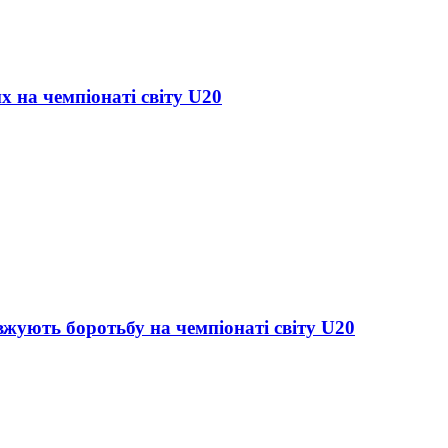
х на чемпіонаті світу U20
жують боротьбу на чемпіонаті світу U20