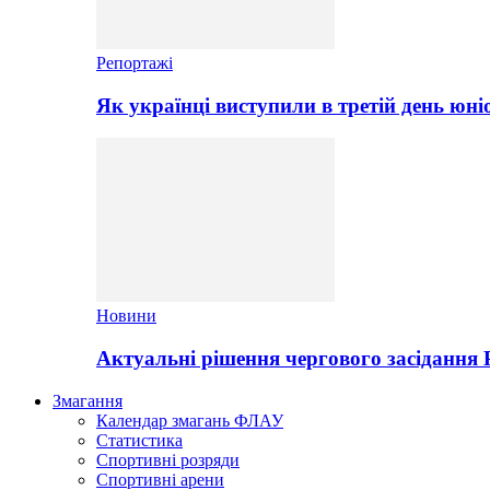
Репортажі
Як українці виступили в третій день юні
Новини
Актуальні рішення чергового засідання
Змагання
Календар змагань ФЛАУ
Статистика
Спортивні розряди
Спортивні арени