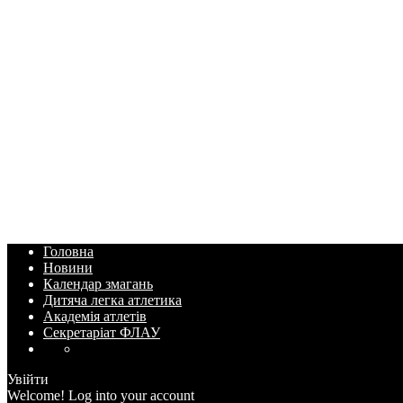
Головна
Новини
Календар змагань
Дитяча легка атлетика
Академія атлетів
Секретаріат ФЛАУ
Увійти
Welcome! Log into your account