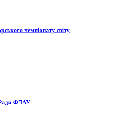
орського чемпіонату світу
 Ради ФЛАУ