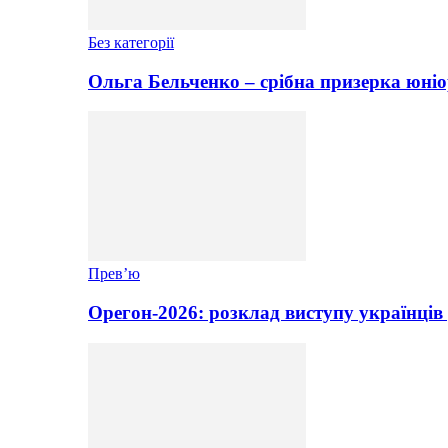
Без категорії
Ольга Бельченко – срібна призерка юніо
Прев’ю
Орегон-2026: розклад виступу українців 