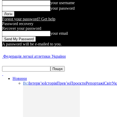
your username
your password
Forgot your password? Get help
Password recovery
Recover your password
your email
A password will be e-mailed to you.
Федерація легкої атлетики України
Новини
Всі
Інтерв’ю
Історія
Прев’ю
Проєкти
Репортажі
Світ
Ук