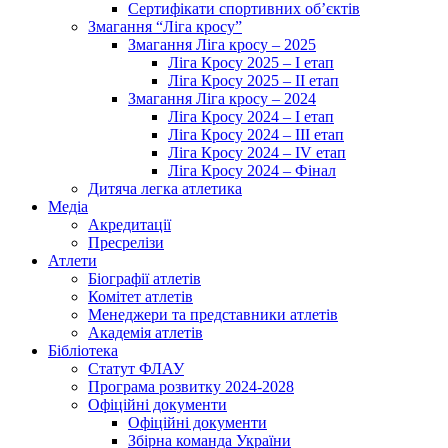
Сертифікати спортивних об’єктів
Змагання “Ліга кросу”
Змагання Ліга кросу – 2025
Ліга Кросу 2025 – I етап
Ліга Кросу 2025 – II етап
Змагання Ліга кросу – 2024
Ліга Кросу 2024 – I етап
Ліга Кросу 2024 – III етап
Ліга Кросу 2024 – IV етап
Ліга Кросу 2024 – Фінал
Дитяча легка атлетика
Медіа
Акредитації
Пресрелізи
Атлети
Біографії атлетів
Комітет атлетів
Менеджери та представники атлетів
Академія атлетів
Бібліотека
Статут ФЛАУ
Програма розвитку 2024-2028
Офіційні документи
Офіційні документи
Збірна команда України