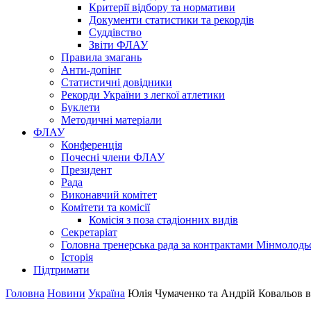
Критерії відбору та нормативи
Документи статистики та рекордів
Суддівство
Звіти ФЛАУ
Правила змагань
Анти-допінг
Статистичні довідники
Рекорди України з легкої атлетики
Буклети
Методичні матеріали
ФЛАУ
Конференція
Почесні члени ФЛАУ
Президент
Рада
Виконавчий комітет
Комітети та комісії
Комісія з поза стадіонних видів
Секретаріат
Головна тренерська рада за контрактами Мінмолодь
Історія
Підтримати
Головна
Новини
Україна
Юлія Чумаченко та Андрій Ковальов 