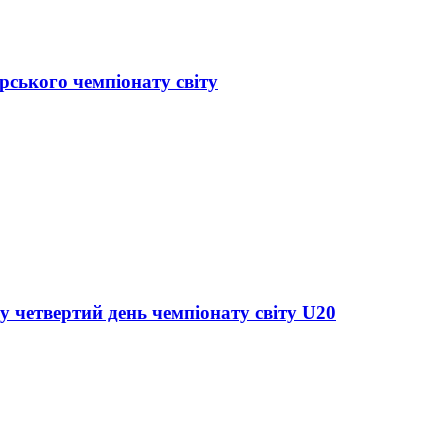
рського чемпіонату світу
у четвертий день чемпіонату світу U20