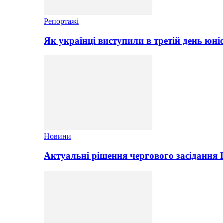
Репортажі
Як українці виступили в третій день юні
Новини
Актуальні рішення чергового засідання