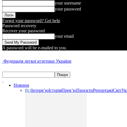
your username
your password
Forgot your password? Get help
Password recovery
Recover your password
your email
A password will be e-mailed to you.
Федерація легкої атлетики України
Новини
Всі
Інтерв’ю
Історія
Прев’ю
Проєкти
Репортажі
Світ
Ук