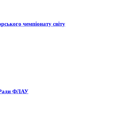
орського чемпіонату світу
 Ради ФЛАУ