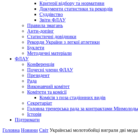
Критерії відбору та нормативи
Документи статистики та рекордів
Суддівство
Звіти ФЛАУ
Правила змагань
Анти-допінг
Статистичні довідники
Рекорди України з легкої атлетики
Буклети
Методичні матеріали
ФЛАУ
Конференція
Почесні члени ФЛАУ
Президент
Рада
Виконавчий комітет
Комітети та комісії
Комісія з поза стадіонних видів
Секретаріат
Головна тренерська рада за контрактами Мінмолодь
Історія
Підтримати
Головна
Новини
Світ
Українські молотобойці виграли дві меда