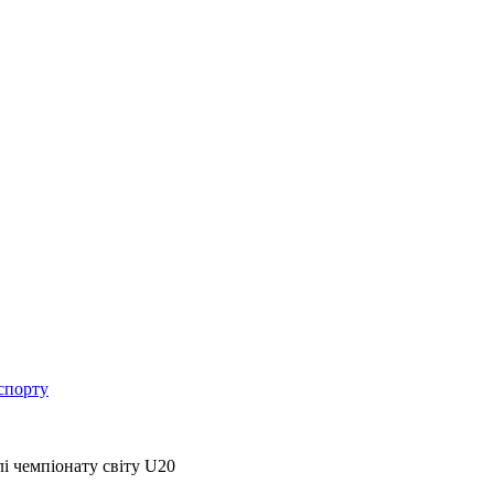
спорту
лі чемпіонату світу U20