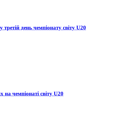
у третій день чемпіонату світу U20
х на чемпіонаті світу U20