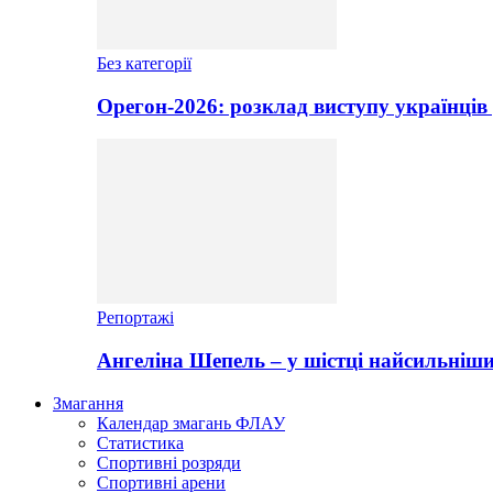
Без категорії
Орегон-2026: розклад виступу українців 
Репортажі
Ангеліна Шепель – у шістці найсильніши
Змагання
Календар змагань ФЛАУ
Статистика
Спортивні розряди
Спортивні арени