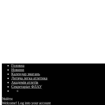
Головна
Новини
Календар змагань
Дитяча легка атлетика
Академія атлетів
Секретаріат ФЛАУ
Увійти
Welcome! Log into your account