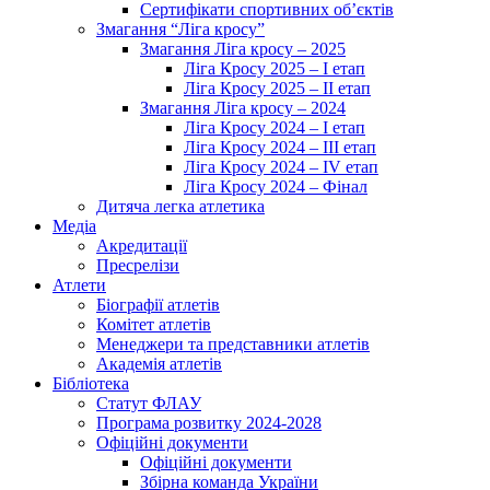
Сертифікати спортивних об’єктів
Змагання “Ліга кросу”
Змагання Ліга кросу – 2025
Ліга Кросу 2025 – I етап
Ліга Кросу 2025 – II етап
Змагання Ліга кросу – 2024
Ліга Кросу 2024 – I етап
Ліга Кросу 2024 – III етап
Ліга Кросу 2024 – IV етап
Ліга Кросу 2024 – Фінал
Дитяча легка атлетика
Медіа
Акредитації
Пресрелізи
Атлети
Біографії атлетів
Комітет атлетів
Менеджери та представники атлетів
Академія атлетів
Бібліотека
Статут ФЛАУ
Програма розвитку 2024-2028
Офіційні документи
Офіційні документи
Збірна команда України