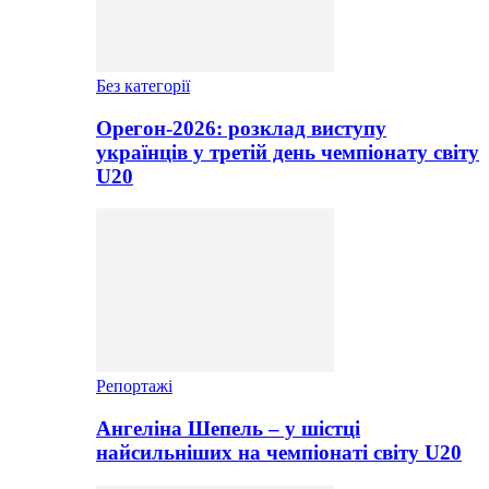
Без категорії
Орегон-2026: розклад виступу
українців у третій день чемпіонату світу
U20
Репортажі
Ангеліна Шепель – у шістці
найсильніших на чемпіонаті світу U20