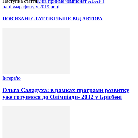
Наступна стаття
Київ прийме чемпіонат ABAF з
напівмарафону у 2019 році
ПОВ'ЯЗАНІ СТАТТІ
БІЛЬШЕ ВІД АВТОРА
Інтерв'ю
Ольга Саладуха: в рамках програми розвитку
уже готуємося до Олімпіади- 2032 у Брісбені