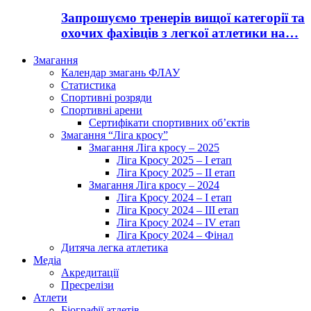
Запрошуємо тренерів вищої категорії та
охочих фахівців з легкої атлетики на…
Змагання
Календар змагань ФЛАУ
Статистика
Спортивні розряди
Спортивні арени
Сертифікати спортивних об’єктів
Змагання “Ліга кросу”
Змагання Ліга кросу – 2025
Ліга Кросу 2025 – I етап
Ліга Кросу 2025 – II етап
Змагання Ліга кросу – 2024
Ліга Кросу 2024 – I етап
Ліга Кросу 2024 – III етап
Ліга Кросу 2024 – IV етап
Ліга Кросу 2024 – Фінал
Дитяча легка атлетика
Медіа
Акредитації
Пресрелізи
Атлети
Біографії атлетів