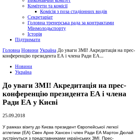
Виконавчий комітет
Комітети та комісії
Комісія з поза стадіонних видів
Секретаріат
Головна тренерська рада за контрактами
Мінмолодьспорту
Історія
Підтримати
Головна
Новини
Україна
До уваги ЗМІ! Акредитація на прес-
конференцію президента ЕА і члена Ради ЕА...
Новини
Україна
До уваги ЗМІ! Акредитація на прес-
конференцію президента ЕА і члена
Ради ЕА у Києві
25.09.2018
У рамках візиту до Києва президент Європейської легкої
атлетики (ЕА) Свен Арне Хансен і член Ради ЕА Мартон Дюлай
зустрінуться з представниками українських ЗМІ. Прес-