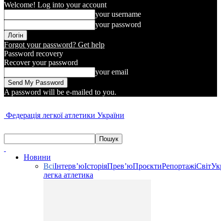
Welcome! Log into your account
your username
your password
Forgot your password? Get help
Password recovery
Recover your password
your email
A password will be e-mailed to you.
Федерація легкої атлетики України
Новини
Всі
Інтерв’ю
Історія
Прев’ю
Проєкти
Репортажі
Світ
Ук
легка атлетика