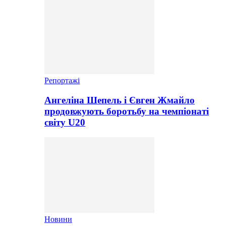
Репортажі
Ангеліна Шепель і Євген Жмайло
продовжують боротьбу на чемпіонаті
світу U20
Новини