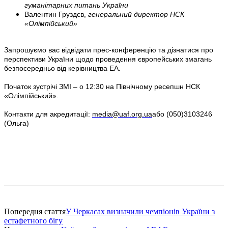
гуманітарних питань України
Валентин Груздєв,
генеральний директор НСК
«Олімпійський»
Запрошуємо вас відвідати прес-конференцію та дізнатися про
перспективи України щодо проведення європейських змагань
безпосередньо від керівництва ЕА.
Початок зустрічі ЗМІ – о 12:30 на Північному ресепшн НСК
«Олімпійський».
Контакти для акредитації:
media@uaf.org.ua
або (050)3103246
(Ольга)
Попередня стаття
У Черкасах визначили чемпіонів України з
естафетного бігу