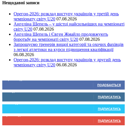
Нещодавні записи
Орегон-2026: розклад виступу українців у третій день
чемпіонату світу U20
07.08.2026
Ангеліна Шепель – у шістці найсильніших на чемпіонаті
світу U20
07.08.2026
Ангеліна Шепель і Євген Жмайло продовжують
боротьбу на чемпіонаті світу U20
07.08.2026
Запрошуємо тренерів вищої категорії та охочих фахівців
з легкої атлетики на курси підвищення кваліфікації
06.08.2026
Орегон-2026: розклад виступу українців у другий день
чемпіонату світу U20
06.08.2026
Ми у соціальних мережах
15,104
Підписників
ПОДОБАЄТЬСЯ
0
Підписників
ПІДПИСАТИСЬ
234
Підписників
ПІДПИСАТИСЬ
9,370
Підписників
ПІДПИСАТИСЬ