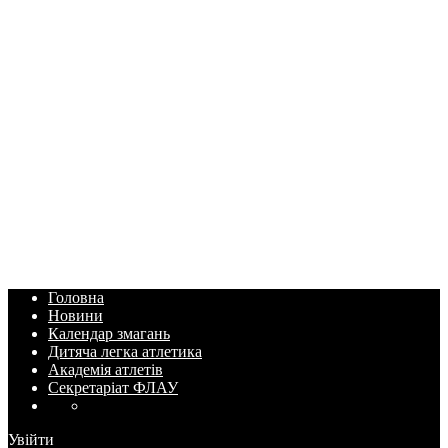
Головна
Новини
Календар змагань
Дитяча легка атлетика
Академія атлетів
Секретаріат ФЛАУ
Увійти