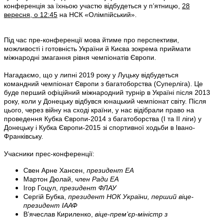
конференція за їхньою участю відбудеться у п’ятницю,
28
вересня, о 12:45
на НСК «Олімпійський».
Під час пре-конференції мова йтиме про перспективи,
можливості і готовність України й Києва зокрема приймати
міжнародні змагання рівня чемпіонатів Європи.
Нагадаємо, що у липні 2019 року у Луцьку відбудеться
командний чемпіонат Європи з багатоборства (Суперліга). Це
буде перший офіційний міжнародний турнір в Україні після 2013
року, коли у Донецьку відбувся юнацький чемпіонат світу. Після
цього, через війну на сході країни, у нас відібрали право на
проведення Кубка Європи-2014 з багатоборства (І та ІІ ліги) у
Донецьку і Кубка Європи-2015 зі спортивної ходьби в Івано-
Франківську.
Учасники прес-конференції:
Свен Арне Хансен,
президент ЕА
Мартон Дюлай,
член Ради ЕА
Ігор Гоцул,
президент ФЛАУ
Сергій Бубка,
президент НОК України, перший віце-
президент ІААФ
В’ячеслав Кириленко,
віце-прем’єр-міністр з