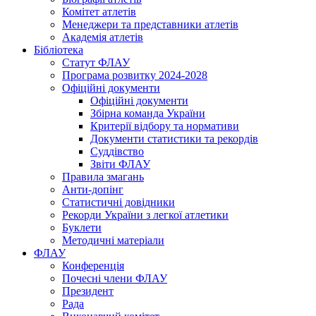
Комітет атлетів
Менеджери та представники атлетів
Академія атлетів
Бібліотека
Статут ФЛАУ
Програма розвитку 2024-2028
Офіційні документи
Офіційні документи
Збірна команда України
Критерії відбору та нормативи
Документи статистики та рекордів
Суддівство
Звіти ФЛАУ
Правила змагань
Анти-допінг
Статистичні довідники
Рекорди України з легкої атлетики
Буклети
Методичні матеріали
ФЛАУ
Конференція
Почесні члени ФЛАУ
Президент
Рада