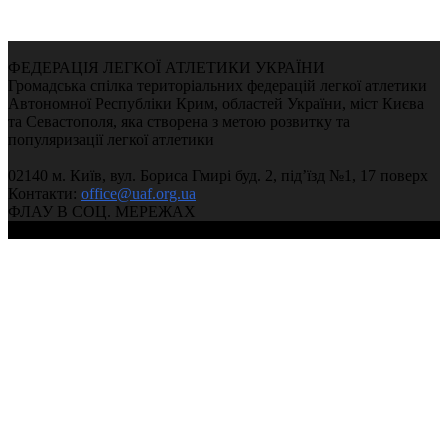
ФЕДЕРАЦІЯ ЛЕГКОЇ АТЛЕТИКИ УКРАЇНИ
Громадська спілка територіальних федерацій легкої атлетики
Автономної Республіки Крим, областей України, міст Києва
та Севастополя, яка створена з метою розвитку та
популяризації легкої атлетики
02140 м. Київ, вул. Бориса Гмирі буд. 2, під’їзд №1, 17 поверх
Контакти:
office@uaf.org.ua
ФЛАУ В СОЦ. МЕРЕЖАХ
© 2004-2026, Федерація легкої атлетики України