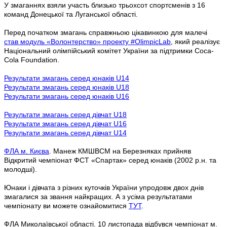
У змаганнях взяли участь близько трьохсот спортсменів з 16
команд Донецької та Луганської області.
Перед початком змагань справжньою цікавинкою для малечі
став модуль «Волонтерство» проекту #OlimpicLab
, який реалізує
Національний олімпійський комітет України за підтримки Coca-
Cola Foundation.
Результати змагань серед юнаків U14
Результати змагань серед юнаків U18
Результати змагань серед юнаків U16
Результати змагань серед дівчат U18
Результати змагань серед дівчат U16
Результати змагань серед дівчат U14
ФЛА м. Києва
. Манеж КМШВСМ на Березняках прийняв
Відкритий чемпіонат ФСТ «Спартак» серед юнаків (2002 р.н. та
молодші).
Юнаки і дівчата з різних куточків України упродовж двох днів
змагалися за звання найкращих. А з усіма результатами
чемпіонату ви можете ознайомитися
ТУТ
.
ФЛА Миколаївської області
. 10 листопада відбувся чемпіонат м.