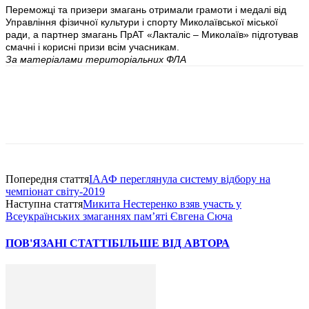
Переможці та призери змагань отримали грамоти і медалі від
Управління фізичної культури і спорту Миколаївської міської
ради, а партнер змагань ПрАТ «Лакталіс – Миколаїв» підготував
смачні і корисні призи всім учасникам.
За матеріалами територіальних ФЛА
Попередня стаття
ІААФ переглянула систему відбору на
чемпіонат світу-2019
Наступна стаття
Микита Нестеренко взяв участь у
Всеукраїнських змаганнях пам’яті Євгена Сюча
ПОВ'ЯЗАНІ СТАТТІ
БІЛЬШЕ ВІД АВТОРА