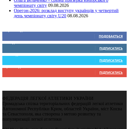
Ольга Бельченко – срібна призерка юніорського
чемпіонату світу
09.08.2026
Орегон-2026: розклад виступу українців у четвертий
день чемпіонату світу U20
08.08.2026
Ми у соціальних мережах
15,104
Підписників
ПОДОБАЄТЬСЯ
0
Підписників
ПІДПИСАТИСЬ
234
Підписників
ПІДПИСАТИСЬ
9,370
Підписників
ПІДПИСАТИСЬ
ФЕДЕРАЦІЯ ЛЕГКОЇ АТЛЕТИКИ УКРАЇНИ
Громадська спілка територіальних федерацій легкої атлетики
Автономної Республіки Крим, областей України, міст Києва
та Севастополя, яка створена з метою розвитку та
популяризації легкої атлетики