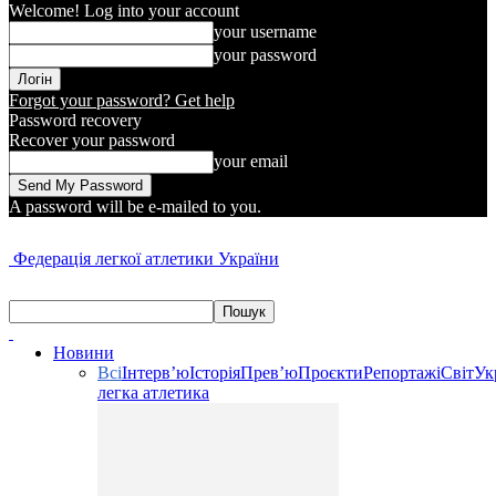
Welcome! Log into your account
your username
your password
Forgot your password? Get help
Password recovery
Recover your password
your email
A password will be e-mailed to you.
Федерація легкої атлетики України
Новини
Всі
Інтерв’ю
Історія
Прев’ю
Проєкти
Репортажі
Світ
Ук
легка атлетика