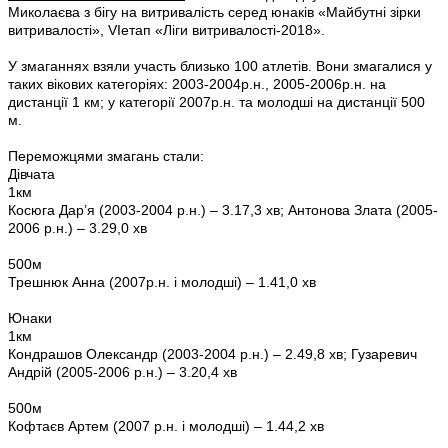
Миколаєва з бігу на витривалість серед юнаків «Майбутні зірки
витривалості», VIетап «Ліги витривалості-2018».
У змаганнях взяли участь близько 100 атлетів. Вони змагалися у
таких вікових категоріях: 2003-2004р.н., 2005-2006р.н. на
дистанції 1 км; у категорії 2007р.н. та молодші на дистанції 500
м.
Переможцями змагань стали:
Дівчата
1км
Косюга Дар’я (2003-2004 р.н.) – 3.17,3 хв; Антонова Злата (2005-
2006 р.н.) – 3.29,0 хв
500м
Трешнюк Анна (2007р.н. і молодші) – 1.41,0 хв
Юнаки
1км
Кондрашов Олександр (2003-2004 р.н.) – 2.49,8 хв; Гузаревич
Андрій (2005-2006 р.н.) – 3.20,4 хв
500м
Кофтаєв Артем (2007 р.н. і молодші) – 1.44,2 хв