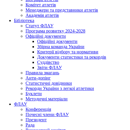
Комітет атлетів
Менеджери та представники атлетів
Академія атлетів
Бібліотека
Статут ФЛАУ
Програма розвитку 2024-2028
Офіційні документи
Офіційні документи
Збірна команда України
Критерії відбору та нормативи
Документи статистики та рекордів
Суддівство
Звіти ФЛАУ
Правила змагань
Анти-допінг
Статистичні довідники
Рекорди України з легкої атлетики
Буклети
Методичні матеріали
ФЛАУ
Конференція
Почесні члени ФЛАУ
Президент
Рада