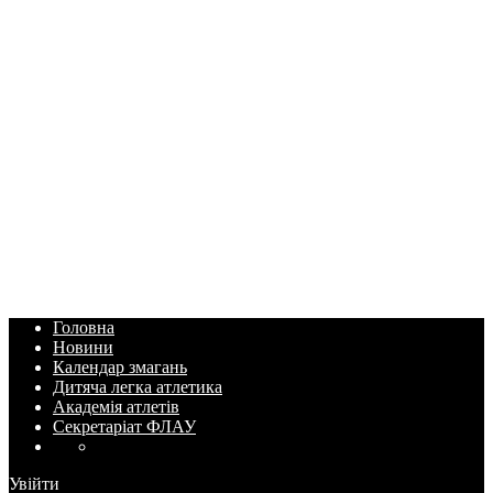
Головна
Новини
Календар змагань
Дитяча легка атлетика
Академія атлетів
Секретаріат ФЛАУ
Увійти