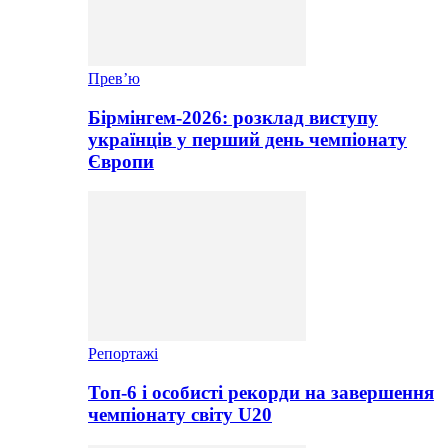
Прев’ю
Бірмінгем-2026: розклад виступу
українців у перший день чемпіонату
Європи
Репортажі
Топ-6 і особисті рекорди на завершення
чемпіонату світу U20