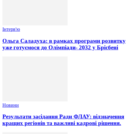
Інтерв'ю
Ольга Саладуха: в рамках програми розвитку
уже готуємося до Олімпіади- 2032 у Брісбені
Новини
Результати засідання Ради ФЛАУ: відзначення
кращих регіонів та важливі кадрові рішення.