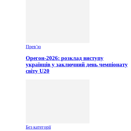
Прев’ю
Орегон-2026: розклад виступу
українців у заключний день чемпіонату
світу U20
Без категорії