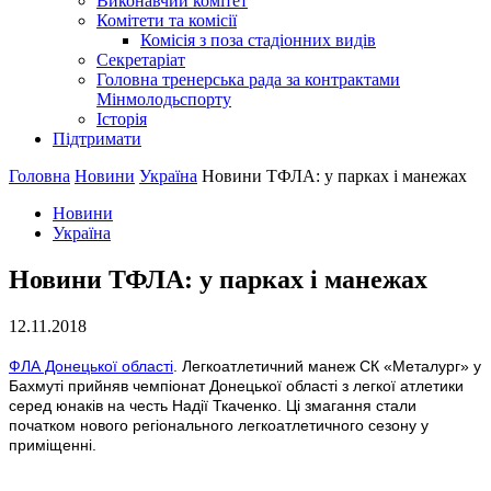
Виконавчий комітет
Комітети та комісії
Комісія з поза стадіонних видів
Секретаріат
Головна тренерська рада за контрактами
Мінмолодьспорту
Історія
Підтримати
Головна
Новини
Україна
Новини ТФЛА: у парках і манежах
Новини
Україна
Новини ТФЛА: у парках і манежах
12.11.2018
ФЛА Донецької області
. Легкоатлетичний манеж СК «Металург» у
Бахмуті прийняв чемпіонат Донецької області з легкої атлетики
серед юнаків на честь Надії Ткаченко. Ці змагання стали
початком нового регіонального легкоатлетичного сезону у
приміщенні.