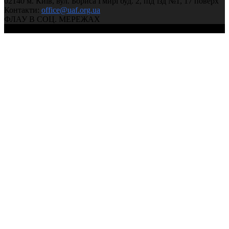
02140 м. Київ, вул. Бориса Гмирі буд. 2, під’їзд №1, 17 поверх
Контакти:
office@uaf.org.ua
ФЛАУ В СОЦ. МЕРЕЖАХ
© 2004-2026, Федерація легкої атлетики України